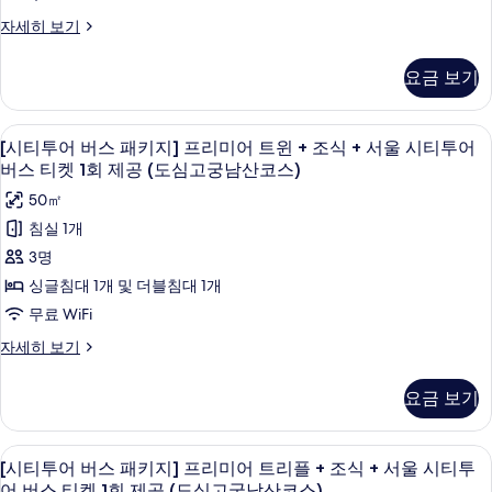
숙
키
시
1
[시
자세히 보기
정
지]
티
회,
비
투
디
요금 보기
7
1
어
럭
회,
박
버
7
스
스
이
고급 침구, 객실 내 금고, 책상, 암막 커튼
[시
박
4
패
[시티투어 버스 패키지] 프리미어 트윈 + 조식 + 서울 시티투어
더
이
상
티
키
버스 티켓 1회 제공 (도심고궁남산코스)
상
지]
블
시
투
시
50㎡
디
룸
정
정
어
럭
침실 1개
비
+
스
비
버
3명
주
더
조
주
스
2
블
싱글침대 1개 및 더블침대 1개
식
회]
룸
2
패
무료 WiFi
자
+
+
회]
키
세
조
[시
자세히 보기
서
히
사
식
지]
티
보
울
+
투
진
프
기
요금 보기
서
어
시
모
리
울
버
티
시
두
스
미
고급 침구, 객실 내 금고, 책상, 암막 커튼
[시
티
투
6
패
[시티투어 버스 패키지] 프리미어 트리플 + 조식 + 서울 시티투
보
어
투
티
키
어 버스 티켓 1회 제공 (도심고궁남산코스)