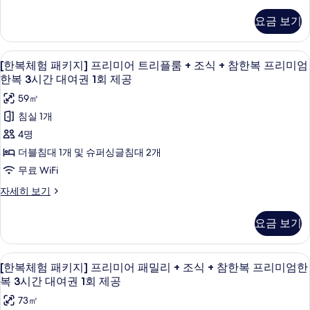
리
복
회
(도
프
한
체
진
미
제
심
요금 보기
복
험
리
고
모
어
프
공
패
미
궁
리
키
두
트
(도
고급 침구, 객실 내 금고, 책상, 암막 커튼
[한
남
미
엄
7
지]
[한복체험 패키지] 프리미어 트리플룸 + 조식 + 참한복 프리미엄
보
산
윈
엄
심
복
프
한복 3시간 대여권 1회 제공
한
코
한
기
리
룸
고
체
스)
복
복
59㎡
미
+
자
궁
3
험
어
3
침실 1개
세
시
조
트
남
패
히
시
4명
간
윈
식
보
산
키
대
간
룸
더블침대 1개 및 슈퍼싱글침대 2개
기
+
여
+
코
지]
대
무료 WiFi
권
참
조
스)
프
1
여
식
[한
자세히 보기
한
회
사
+
리
복
권
제
복
참
체
진
미
1
공
요금 보기
한
험
프
자
모
어
복
회
패
리
세
프
키
두
트
제
고급 침구, 객실 내 금고, 책상, 암막 커튼
[한
히
리
미
6
지]
[한복체험 패키지] 프리미어 패밀리 + 조식 + 참한복 프리미엄한
보
보
리
공
미
복
프
복 3시간 대여권 1회 제공
엄
기
엄
기
리
플
사
체
한
한
73㎡
미