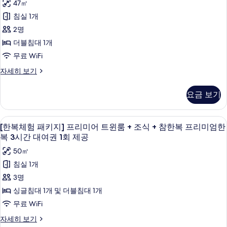
체
스)
어
어
47㎡
프
드
자
궁
버
험
리
버
침실 1개
세
스
룸
미
남
패
히
스
2명
티
어
+
보
산
키
켓
쿼
티
더블침대 1개
기
조
1
드
코
지]
켓
무료 WiFi
회
룸
식
스)
디
제
1
+
[한
자세히 보기
+
공
사
조
럭
복
회
(도
서
식
체
진
스
제
심
요금 보기
+
험
울
고
모
더
서
공
패
시
궁
울
키
두
블
(도
고급 침구, 객실 내 금고, 책상, 암막 커튼
[한
남
시
티
5
지]
[한복체험 패키지] 프리미어 트윈룸 + 조식 + 참한복 프리미엄한
보
산
룸
티
심
복
디
복 3시간 대여권 1회 제공
투
코
투
기
+
럭
고
체
스)
어
어
50㎡
스
조
자
궁
버
험
더
버
침실 1개
세
스
식
블
남
패
히
스
3명
티
룸
+
보
산
키
켓
+
티
싱글침대 1개 및 더블침대 1개
참
기
1
조
코
지]
켓
무료 WiFi
회
한
식
스)
프
제
1
+
[한
자세히 보기
복
공
사
참