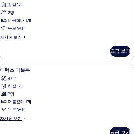
리
히
침실 1개
어
보
2명
기
더
더블침대 1개
블
무료 WiFi
룸
슈
자세히 보기
사
피
진
리
요금 보기
어
모
더
두
블
고급 침구, 객실 내 금고, 책상, 암막 커튼
디
7
룸
디럭스 더블룸
보
럭
자
기
47㎡
세
스
히
침실 1개
더
보
2명
기
블
더블침대 1개
룸
무료 WiFi
사
디
자세히 보기
진
럭
모
스
요금 보기