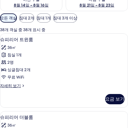
8월 14일 ~ 8월 16일
8월 21일 ~ 8월 23일
객
모든 객실
침대 2개
침대 1개
침대 3개 이상
실
에
38개 객실 중 38개 표시 중
사
고급 침구, 객실 내 금고, 책상, 암막 커튼
슈
4
슈피리어 트윈룸
용
피
가
36㎡
리
능
침실 1개
어
한
2명
트
필
싱글침대 2개
터
윈
무료 WiFi
룸
슈
자세히 보기
사
피
진
리
요금 보기
어
모
트
두
윈
고급 침구, 객실 내 금고, 책상, 암막 커튼
슈
4
룸
슈피리어 더블룸
보
피
자
기
36㎡
세