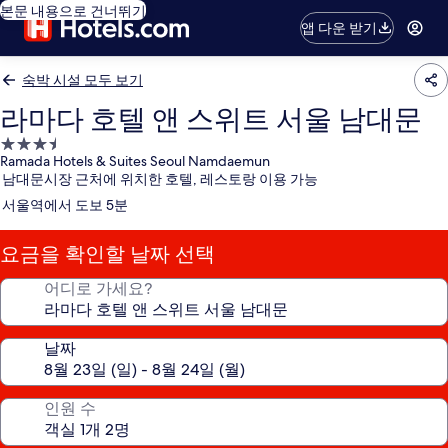
본문 내용으로 건너뛰기
앱 다운 받기
숙박 시설 모두 보기
라마다 호텔 앤 스위트 서울 남대문
3.5
Ramada Hotels & Suites Seoul Namdaemun
성
남대문시장 근처에 위치한 호텔, 레스토랑 이용 가능
급
서울역에서 도보 5분
숙
박
요금을 확인할 날짜 선택
시
설
어디로 가세요?
날짜
인원 수