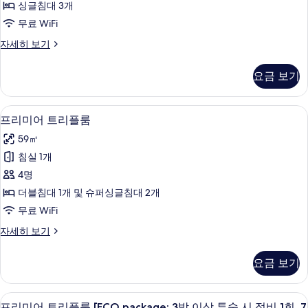
2
플
회]
투
싱글침대 3개
비
자
회]
숙
룸
무료 WiFi
1
세
시
사
[ECO
히
정
회,
디
자세히 보기
보
진
package:
비
럭
7
기
1
3
스
모
박
요금 보기
회,
트
박
두
7
이
리
이
박
보
플
상
고급 침구, 객실 내 금고, 책상, 암막 커튼
프
이
6
룸
상
프리미어 트리플룸
기
상
시
리
[ECO
투
59㎡
시
package:
정
미
정
숙
3
침실 1개
비
비
어
박
시
4명
주
이
주
트
2
정
상
더블침대 1개 및 슈퍼싱글침대 2개
2
리
회]
투
비
무료 WiFi
자
회]
숙
플
1
세
시
프
자세히 보기
사
룸
히
정
회,
리
보
진
비
사
미
7
요금 보기
기
1
어
모
진
박
회,
트
두
모
7
리
이
고급 침구, 객실 내 금고, 책상, 암막 커튼
프
박
6
플
보
프리미어 트리플룸 [ECO package: 3박 이상 투숙 시 정비 1회, 7