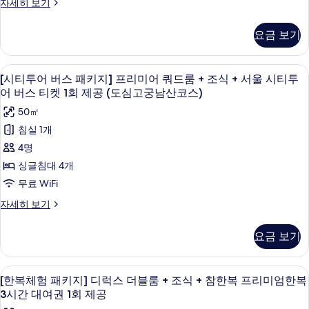
[시
자세히 보기
+
(도
진
조
지]
티
제
심
서
식
투
모
프
공
고
요금 보기
+
어
울
궁
두
리
서
(도
버
시
남
울
스
보
미
심
고급 침구, 객실 내 금고, 책상, 암막 커튼
[시
산
시
티
4
패
[시티투어 버스 패키지] 프리미어 쿼드룸 + 조식 + 서울 시티투
기
코
어
티
고
티
키
어 버스 티켓 1회 제공 (도심고궁남산코스)
투
스)
투
지]
패
궁
투
자
어
어
50㎡
프
밀
세
남
버
어
리
버
침실 1개
히
스
리
미
산
버
보
스
4명
티
어
+
기
코
스
켓
패
티
싱글침대 4개
조
1
밀
스)
패
켓
무료 WiFi
회
리
식
사
키
제
1
+
[시
자세히 보기
+
공
진
조
지]
티
회
(도
서
식
투
모
프
제
심
요금 보기
+
어
울
고
두
리
서
공
버
시
궁
울
스
보
미
(도
고급 침구, 객실 내 금고, 책상, 암막 커튼
[한
남
시
티
7
패
[한복체험 패키지] 디럭스 더블룸 + 조식 + 참한복 프리미엄한복
기
산
어
티
심
복
키
3시간 대여권 1회 제공
투
코
투
지]
쿼
고