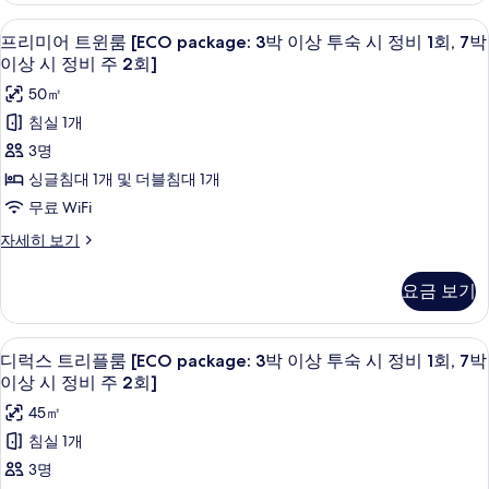
보
진
이
윈
고급 침구, 객실 내 금고, 책상, 암막 커튼
프
기
4
룸
모
상
프리미어 트윈룸 [ECO package: 3박 이상 투숙 시 정비 1회, 7박
리
[ECO
이상 시 정비 주 2회]
두
투
package:
미
50㎡
보
숙
3
어
박
침실 1개
기
시
이
트
3명
정
상
윈
투
싱글침대 1개 및 더블침대 1개
비
숙
룸
무료 WiFi
1
시
[ECO
정
회,
프
자세히 보기
package:
비
리
7
1
3
미
박
요금 보기
회,
어
박
7
이
트
이
박
윈
상
고급 침구, 객실 내 금고, 책상, 암막 커튼
디
이
5
룸
상
디럭스 트리플룸 [ECO package: 3박 이상 투숙 시 정비 1회, 7박
상
시
럭
[ECO
이상 시 정비 주 2회]
투
시
package:
정
스
정
45㎡
숙
3
비
비
트
박
침실 1개
시
주
이
주
리
3명
2
정
상