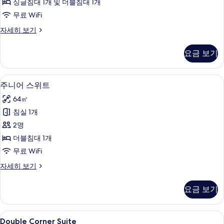
견
3
만
싱글침대 1개 및 더블침대 1개
진
리
3
시
반
1
무료 WiFi
모
간
려
시
미
마
대
견
두
[애
자세히 보기
간
어
여
리
1
견
보
권
대
마
트
동
숙
요금 보기
1
기
리
반]
여
윈
박
회
숙
프
권
제
–
박
리
포
주니어 스위트 | 거실 공간 | 케이블 채널
주
공
포
1
미
10kg
1
주니어 스위트
함
자
함
니
어
미
회
64㎡
세
자
사
트
어
히
만
세
제
윈
침실 1개
진
보
스
히
–
반
공
2명
기
모
보
10kg
위
려
사
기
미
더블침대 1개
두
트
만
견
진
무료 WiFi
보
반
사
1
모
려
주
자세히 보기
기
진
마
견
니
두
1
모
어
리
보
요금 보기
마
스
두
숙
리
기
위
보
숙
트
박
Double
고급 침구, 객실 내 금고, 책상, 암막 커튼
박
5
자
Double Corner Suite
기