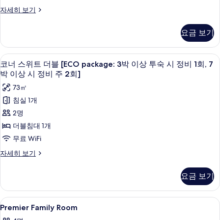
회]
블
세
시
상
코
자세히 보기
사
사
히
투
너
정
보
진
숙
진
스
비
요금 보기
기
시
위
모
모
정
1
트
두
두
비
더
회,
고급 침구, 객실 내 금고, 책상, 암막 커튼
코
1
5
블
보
코너 스위트 더블 [ECO package: 3박 이상 투숙 시 정비 1회, 7
보
7
회,
너
자
박 이상 시 정비 주 2회]
기
기
7
박
세
스
73㎡
박
히
이
위
이
보
침실 1개
상
상
기
트
2명
시
시
더
정
더블침대 1개
정
비
블
무료 WiFi
주
비
[ECO
2
코
자세히 보기
주
package:
회]
너
자
2
3
스
요금 보기
세
위
회]
박
히
트
사
보
이
더
Premier
고급 침구, 객실 내 금고, 책상, 암막 커튼
기
8
블
진
상
Premier Family Room
Family
[ECO