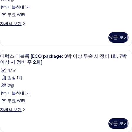
블
더블침대 1개
룸
무료 WiFi
[ECO
슈
자세히 보기
package:
피
3
리
요금 보기
어
박
더
이
블
고급 침구, 객실 내 금고, 책상, 암막 커튼
디
7
룸
상
디럭스 더블룸 [ECO package: 3박 이상 투숙 시 정비 1회, 7박
럭
[ECO
이상 시 정비 주 2회]
투
package:
스
47㎡
숙
3
더
박
침실 1개
시
이
블
2명
정
상
룸
투
더블침대 1개
비
숙
[ECO
무료 WiFi
1
시
package:
정
회,
디
자세히 보기
3
비
럭
7
1
박
스
박
요금 보기
회,
더
이
7
이
블