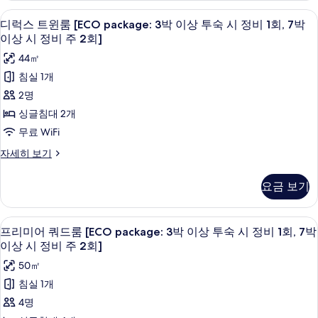
상
박
룸
상
고급 침구, 객실 내 금고, 책상, 암막 커튼
디
이
4
[ECO
투
디럭스 트윈룸 [ECO package: 3박 이상 투숙 시 정비 1회, 7박
상
시
럭
package:
이상 시 정비 주 2회]
숙
시
3
정
스
정
44㎡
시
박
비
비
트
이
침실 1개
정
주
상
주
윈
2명
2
비
투
2
룸
회]
숙
싱글침대 2개
1
자
회]
시
[ECO
회,
무료 WiFi
세
정
사
package:
히
7
비
디
자세히 보기
3
보
진
1
럭
박
기
회,
박
스
모
이
요금 보기
7
트
이
두
박
상
윈
상
이
보
룸
시
고급 침구, 객실 내 금고, 책상, 암막 커튼
프
상
4
[ECO
투
프리미어 쿼드룸 [ECO package: 3박 이상 투숙 시 정비 1회, 7박
기
시
정
리
package:
이상 시 정비 주 2회]
숙
정
3
비
미
비
50㎡
시
박
주
주
어
이
침실 1개
정
2
상
2
쿼
4명
회]
비
투
회]
드
자