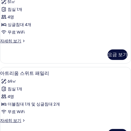
기
51㎡
세
미
히
침실 1개
어
보
4명
기
쿼
싱글침대 4개
드
무료 WiFi
룸
프
자세히 보기
사
리
진
미
요금 보기
어
모
쿼
두
드
고급 침구, 객실 내 금고, 책상, 암막 커튼
아
4
룸
아트리움 스위트 패밀리
보
트
자
기
69㎡
세
리
히
침실 1개
움
보
4명
기
스
더블침대 1개 및 싱글침대 2개
위
무료 WiFi
트
아
자세히 보기
패
트
리