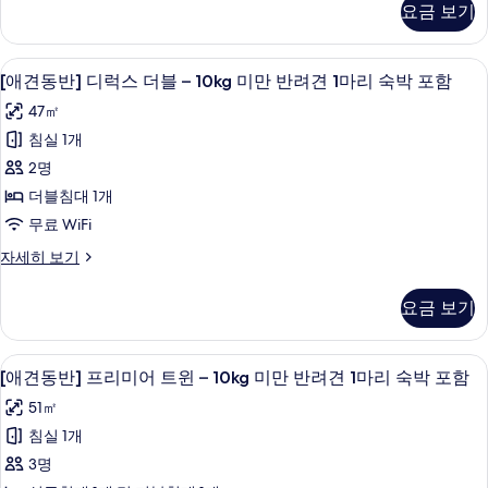
미
여
회
요금 보기
한
험
프
제
어
복
권
패
리
공
프
키
쿼
1
고급 침구, 객실 내 금고, 책상, 암막 커튼
[애
자
리
미
7
지]
[애견동반] 디럭스 더블 – 10kg 미만 반려견 1마리 숙박 포함
세
드
회
미
견
프
엄
히
47㎡
엄
리
룸
제
동
보
한
한
미
침실 1개
+
기
공
복
반]
어
복
2명
3
조
쿼
사
디
3
시
드
더블침대 1개
식
진
럭
간
시
룸
무료 WiFi
+
대
모
+
스
간
여
참
조
[애
자세히 보기
두
더
권
대
식
견
한
1
보
+
블
동
여
요금 보기
회
복
참
반]
기
–
권
제
한
디
프
10kg
공
복
럭
1
고급 침구, 객실 내 금고, 책상, 암막 커튼
[애
리
자
프
미
4
스
[애견동반] 프리미어 트윈 – 10kg 미만 반려견 1마리 숙박 포함
회
세
리
견
더
미
만
히
51㎡
제
미
블
동
엄
보
반
엄
–
침실 1개
공
기
반]
한
한
10kg
려
3명
사
복
미
프
복