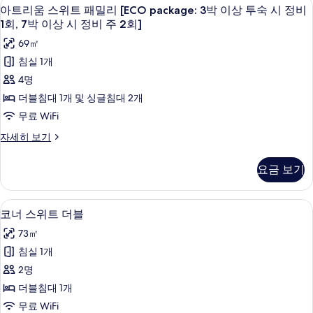
상
고급 침구, 객실 내 금고, 책상, 암막 커튼
아
이
4
리
상
아트리움 스위트 패밀리 [ECO package: 3박 이상 투숙 시 정비
상
시
트
[ECO
1회, 7박 이상 시 정비 주 2회]
투
시
package:
정
리
정
69㎡
숙
3
비
비
움
박
침실 1개
시
주
이
주
스
4명
2
정
상
2
위
회]
투
더블침대 1개 및 싱글침대 2개
비
자
회]
숙
트
무료 WiFi
1
세
시
사
패
히
정
회,
아
자세히 보기
보
진
비
밀
트
7
기
1
리
모
리
박
요금 보기
회,
움
두
[ECO
7
이
스
박
보
package:
위
상
고급 침구, 객실 내 금고, 책상, 암막 커튼
코
이
5
트
코너 스위트 더블
3
기
상
시
너
패
박
73㎡
시
밀
정
스
정
이
리
침실 1개
비
비
위
[ECO
상
2명
주
package:
주
트
2
투
3
더블침대 1개
2
더
회]
박
숙
무료 WiFi
자
이