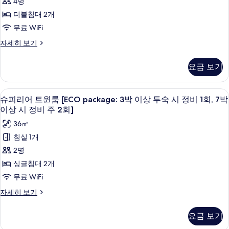
모
투
4명
package:
Room
두
숙
3
더블침대 2개
사
박
보
시
무료 WiFi
진
이
기
정
상
모
Premier
자세히 보기
투
Family
비
두
숙
Room
1
요금 보기
시
보
자
정
회,
세
기
비
히
7
고급 침구, 객실 내 금고, 책상, 암막 커튼
슈
1
4
보
슈피리어 트윈룸 [ECO package: 3박 이상 투숙 시 정비 1회, 7박
박
회,
피
기
이상 시 정비 주 2회]
7
이
리
박
36㎡
상
이
어
침실 1개
상
시
트
2명
시
정
윈
정
싱글침대 2개
비
비
룸
무료 WiFi
주
주
[ECO
2
슈
자세히 보기
2
회]
package:
피
자
회]
3
리
세
요금 보기
어
사
박
히
트