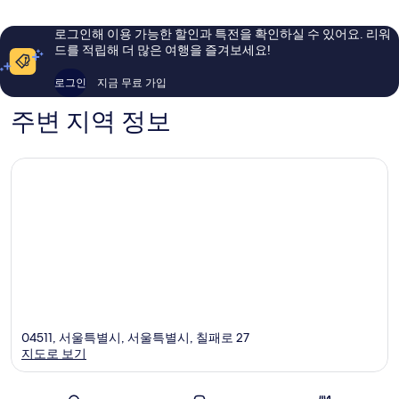
요,
요,
이
이
로그인해 이용 가능한 할인과 특전을 확인하실 수 있어요. 리워
용
용
드를 적립해 더 많은 여행을 즐겨보세요!
후
후
기
기
로그인
지금 무료 가입
3,705
1,402
개
개
주변 지역 정보
04511, 서울특별시, 서울특별시, 칠패로 27
지도로 보기