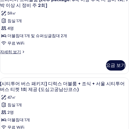
두
상
이
리
룸
박 이상 시 정비 주 2회]
기
보
상
시
자
미
59㎡
시
세
기
정
어
정
히
침실 1개
비
비
보
트
4명
주
기
주
리
2
더블침대 1개 및 슈퍼싱글침대 2개
2
회]
플
무료 WiFi
자
회]
룸
세
프
자세히 보기
사
히
[ECO
리
보
진
미
package:
요금 보기
기
어
모
3
트
두
박
리
고급 침구, 객실 내 금고, 책상, 암막 커튼
[시
7
플
보
이
[시티투어 버스 패키지] 디럭스 더블룸 + 조식 + 서울 시티투어
티
룸
버스 티켓 1회 제공 (도심고궁남산코스)
기
상
[ECO
투
47㎡
투
package:
어
3
침실 1개
숙
박
버
2명
시
이
스
상
더블침대 1개
정
투
패
무료 WiFi
비