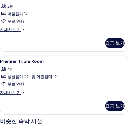
포
Corner
포
세
2명
함
함
히
Suite
자
보
더블침대 1개
사
사
세
기
무료 WiFi
진
진
히
보
모
Double
자세히 보기
모
기
Corner
두
두
Suite
요금 보기
보
보
자
세
기
기
히
Premier
고급 침구, 객실 내 금고, 책상, 암막 커튼
6
보
Premier Triple Room
Triple
기
4명
Room
싱글침대 2개 및 더블침대 1개
사
무료 WiFi
진
모
Premier
자세히 보기
Triple
두
Room
요금 보기
보
자
세
기
히
비슷한 숙박 시설
보