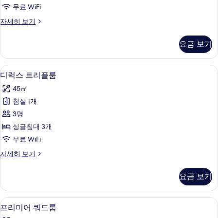
윈
무료 WiFi
룸
프
자세히 보기
사
리
진
미
요금 보기
어
모
트
두
윈
고급 침구, 객실 내 금고, 책상, 암막 커튼
디
5
룸
디럭스 트리플룸
보
럭
자
기
45㎡
세
스
히
침실 1개
트
보
3명
기
리
싱글침대 3개
플
무료 WiFi
룸
디
자세히 보기
사
럭
진
스
요금 보기
트
모
리
두
플
고급 침구, 객실 내 금고, 책상, 암막 커튼
프
4
룸
프리미어 쿼드룸
보
리
자