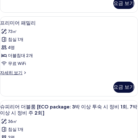
밀
요금 보기
움
리
스
사
위
고급 침구, 객실 내 금고, 책상, 암막 커튼
프
5
트
프리미어 패밀리
진
리
패
모
73㎡
밀
미
리
두
침실 1개
어
자
보
4명
세
패
히
기
더블침대 2개
밀
보
무료 WiFi
기
리
프
자세히 보기
사
리
진
미
요금 보기
어
모
패
두
밀
고급 침구, 객실 내 금고, 책상, 암막 커튼
슈
4
리
슈피리어 더블룸 [ECO package: 3박 이상 투숙 시 정비 1회, 7박
보
피
자
이상 시 정비 주 2회]
기
세
리
36㎡
히
어
보
침실 1개
기
더
2명