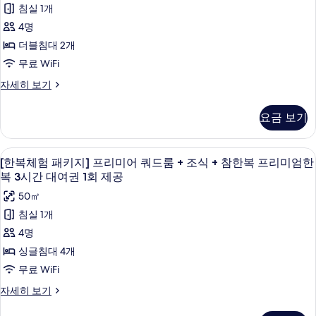
룸
진
복
험
어
복
침실 1개
3
+
트
모
패
3
4명
시
리
조
두
키
간
시
플
더블침대 2개
식
대
보
룸
지]
간
무료 WiFi
여
+
+
기
프
권
대
조
[한
자세히 보기
참
1
식
리
복
여
회
한
+
체
미
권
제
요금 보기
참
험
복
공
어
한
1
패
프
자
복
키
패
회
고급 침구, 객실 내 금고, 책상, 암막 커튼
[한
세
프
리
5
지]
[한복체험 패키지] 프리미어 쿼드룸 + 조식 + 참한복 프리미엄한
히
밀
제
리
복
프
복 3시간 대여권 1회 제공
미
보
미
리
리
공
체
기
엄
엄
50㎡
미
+
사
한
험
어
한
침실 1개
복
조
패
진
패
복
4명
3
밀
식
모
키
시
리
3
싱글침대 4개
+
간
두
+
지]
시
무료 WiFi
대
참
조
보
프
여
간
식
[한
자세히 보기
한
권
기
+
리
복
대
1
복
참
체