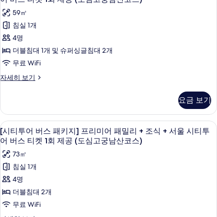
어
어
기
지]
트
투
버
버
59㎡
프
윈
스
어
리
스
침실 1개
티
+
미
버
티
4명
켓
어
조
스
1
트
켓
더블침대 1개 및 슈퍼싱글침대 2개
식
회
윈
패
1
무료 WiFi
제
+
+
키
공
회
조
[시
자세히 보기
서
(도
식
지]
티
제
심
울
+
투
프
공
고
요금 보기
서
어
시
궁
리
울
(도
버
티
남
시
스
미
심
고급 침구, 객실 내 금고, 책상, 암막 커튼
[시
산
티
투
5
패
[시티투어 버스 패키지] 프리미어 패밀리 + 조식 + 서울 시티투
코
어
투
고
티
키
어 버스 티켓 1회 제공 (도심고궁남산코스)
어
스)
어
지]
트
궁
투
자
버
버
73㎡
프
리
세
남
스
어
리
스
침실 1개
히
티
플
미
산
버
보
티
4명
켓
어
+
기
코
스
1
트
켓
더블침대 2개
조
회
리
스)
패
1
무료 WiFi
제
플
식
사
키
공
회
+