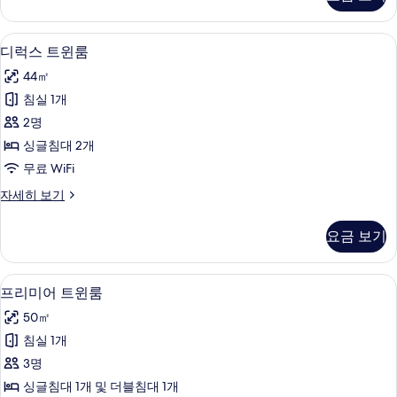
더
두
블
보
룸
고급 침구, 객실 내 금고, 책상, 암막 커튼
디
4
자
디럭스 트윈룸
기
럭
세
44㎡
히
스
보
침실 1개
트
기
2명
윈
싱글침대 2개
룸
무료 WiFi
사
디
자세히 보기
진
럭
모
스
요금 보기
트
두
윈
보
룸
고급 침구, 객실 내 금고, 책상, 암막 커튼
프
4
자
프리미어 트윈룸
기
리
세
50㎡
히
미
보
침실 1개
어
기
3명
트
싱글침대 1개 및 더블침대 1개