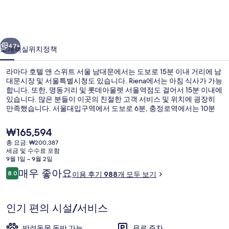
앤
스
이전
다음
위
47+
소개
객실
위치
정책
트
라마다 호텔 앤 스위트 서울 남대문에서는 도보로 15분 이내 거리에 남
서
대문시장 및 서울특별시청도 있습니다. Riena에서는 아침 식사가 가능
합니다. 또한, 명동거리 및 롯데아울렛 서울역점도 걸어서 15분 이내에
울
있습니다. 많은 분들이 이곳의 친절한 고객 서비스 및 위치에 굉장히
남
만족했습니다. 서울대입구역에서 도보로 6분, 충정로역에서는 10분
거리에 있어 대중 교통편을 이용하기 편리합니다.
대
현
₩165,594
재
문
총 요금: ₩200,387
가
세금 및 수수료 포함
매일 뷔페 아침 식사 유료
의
격
9월 1일 ~ 9월 2일
은
이
매우 좋아요
사
8.0
이용 후기 988개 모두 보기
₩165,594
10점 만점 중 8.0점.
용
진
후
기
갤
인기 편의 시설/서비스
러
반려동물 동반 가능
무료 주차