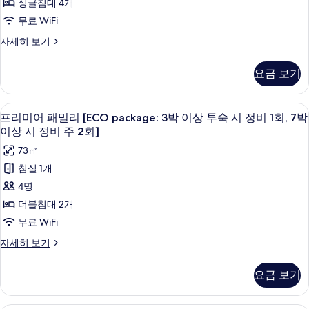
숙
싱글침대 4개
1
세
사
시
룸
회,
무료 WiFi
히
정
진
[ECO
보
7
비
프
자세히 보기
기
모
package:
1
리
박
회,
3
미
두
이
요금 보기
7
어
박
보
박
상
쿼
이
이
기
드
시
고급 침구, 객실 내 금고, 책상, 암막 커튼
프
상
5
룸
상
프리미어 패밀리 [ECO package: 3박 이상 투숙 시 정비 1회, 7박
시
정
리
[ECO
이상 시 정비 주 2회]
투
정
package:
비
미
비
73㎡
숙
3
주
주
어
박
침실 1개
시
2
이
2
패
4명
회]
정
상
회]
밀
자
투
더블침대 2개
비
세
사
숙
리
무료 WiFi
1
히
시
진
[ECO
보
정
회,
프
자세히 보기
기
모
package:
비
리
7
1
3
미
두
박
요금 보기
회,
어
박
보
7
이
패
이
박
기
밀