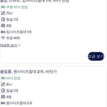
개,
클럽 스위트, 킹사이즈침대 1개, 바다 전망
럽
이
바
부분 바다 전망
즈
스
다
침
70㎡
위
대
전
침실 1개
2
트,
망
개,
4명
킹
바
사
킹사이즈침대 1개
다
사
진
무료 WiFi
전
이
망
모
클
자세히 보기
자
즈
럽
두
세
침
스
히
보
요금 보기
위
대
보
기
트,
기
1
킹
1 개의 침실, 객실 내 금고, 책상, 다리
클
7
사
개,
클럽룸, 퀸사이즈침대 2개, 바닷가
럽
이
바
바다 전망
즈
룸,
다
침
41㎡
퀸
대
전
침실 1개
1
사
망
개,
4명
이
바
사
퀸사이즈침대 2개
다
즈