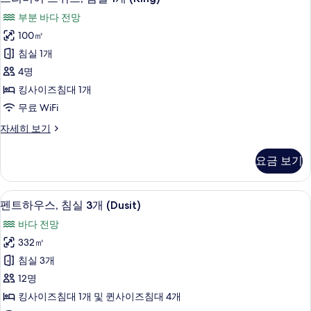
리
이
바
부분 바다 전망
즈
미
닷
침
100㎡
어
대
가
침실 1개
1
스
사
개,
4명
위
바
진
킹사이즈침대 1개
닷
트,
모
무료 WiFi
가
침
자
두
프
자세히 보기
세
실
리
보
히
1
미
보
기
요금 보기
어
개
기
스
(King)
위
1 개의 침실, 객실 내 금고, 책상, 다리
펜
사
6
트,
펜트하우스, 침실 3개 (Dusit)
트
침
진
바다 전망
실
하
모
1
332㎡
우
개
두
침실 3개
(King)
스,
보
자
12명
침
세
기
킹사이즈침대 1개 및 퀸사이즈침대 4개
히
실