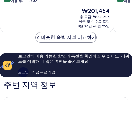
드
트
점
점
이용 후기 1,250개
이용 
클
투
만
만
현
₩201,464
럽
몬
점
점
재
괌
중
중
총 요금: ₩223,625
요
투
세금 및 수수료 포함
8.0
8.4
금
8월 24일 ~ 8월 25일
몬
점,
점,
₩201,464
매
매
비슷한 숙박 시설 비교하기
우
우
좋
좋
아
아
요,
요,
로그인해 이용 가능한 할인과 특전을 확인하실 수 있어요. 리워
이
이
드를 적립해 더 많은 여행을 즐겨보세요!
용
용
후
후
로그인
지금 무료 가입
기
기
1,250
1,711
주변 지역 정보
개
개