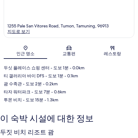
1255 Pale San Vitores Road, Tumon, Tamuning, 96913
지도로 보기
지도
인근 명소
교통편
레스토랑
두싯 플레이스 쇼핑 센터
- 도보 1분
- 0.0km
티 갤러리아 바이 DFS
- 도보 1분
- 0.1km
괌 수족관
- 도보 2분
- 0.2km
타자 워터파크
- 도보 7분
- 0.6km
투몬 비치
- 도보 15분
- 1.3km
이 숙박 시설에 대한 정보
두짓 비치 리조트 괌