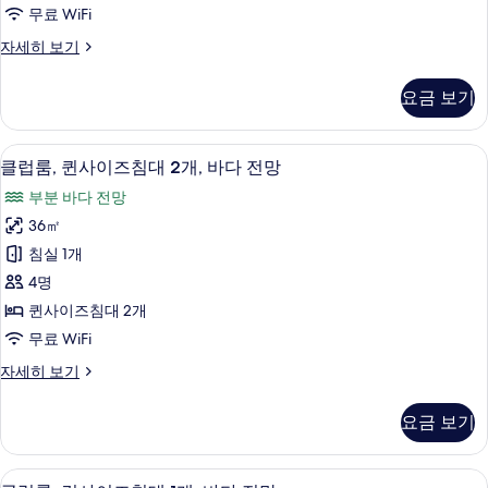
yrs
히
무료 WiFi
기
old)
보
Suite,
자세히 보기
기
will
1
incur
King
요금 보기
Bed,
additional
Oceanfront-
charge
Children
1 개의 침실, 객실 내 금고, 책상, 다리
클
for
8
(6-
클럽룸, 퀸사이즈침대 2개, 바다 전망
breakfast
럽
11
부분 바다 전망
yrs
사
룸,
old)
36㎡
진
퀸
will
침실 1개
incur
모
사
additional
4명
두
이
charge
퀸사이즈침대 2개
for
보
즈
무료 WiFi
breakfast
기
침
자
클
자세히 보기
세
대
럽
히
2
룸,
보
요금 보기
퀸
개,
기
사
바
이
1 개의 침실, 객실 내 금고, 책상, 다리
클
6
즈