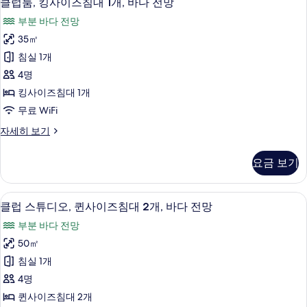
다
클럽룸, 킹사이즈침대 1개, 바다 전망
럽
침
전
부분 바다 전망
대
룸,
망
2
35㎡
킹
개,
사
침실 1개
바
사
진
다
4명
이
전
모
킹사이즈침대 1개
망
즈
두
무료 WiFi
자
침
세
보
클
자세히 보기
히
대
럽
기
보
1
룸,
기
요금 보기
킹
개,
사
바
이
1 개의 침실, 객실 내 금고, 책상, 다리
클
8
즈
다
클럽 스튜디오, 퀸사이즈침대 2개, 바다 전망
럽
침
전
부분 바다 전망
대
스
망
1
50㎡
튜
개,
사
침실 1개
바
디
진
다
4명
오,
전
모
퀸사이즈침대 2개
망
퀸