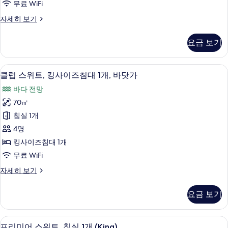
진
무료 WiFi
닷
이
가
모
클
자세히 보기
자
즈
럽
두
세
침
스
히
보
요금 보기
위
대
보
기
트,
기
2
퀸
1 개의 침실, 객실 내 금고, 책상, 다리
클
7
사
개,
클럽 스위트, 킹사이즈침대 1개, 바닷가
럽
이
바
바다 전망
즈
스
닷
침
70㎡
위
대
가
침실 1개
2
트,
사
개,
4명
킹
바
진
킹사이즈침대 1개
닷
사
모
무료 WiFi
가
이
자
두
클
자세히 보기
세
즈
럽
보
히
침
스
보
기
요금 보기
위
대
기
트,
1
킹
프리미어 스위트, 침실 1개 (King) | 1
프
7
사
개,
프리미어 스위트, 침실 1개 (King)