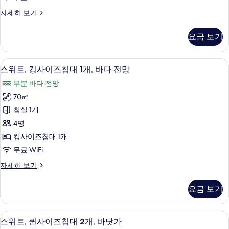
즈
자
모
스
자세히 보기
세
침
튜
두
히
대
디
보
보
요금 보기
오,
1
기
기
킹
개,
사
1 개의 침실, 객실 내 금고, 책상, 다리
스
6
이
바
스위트, 킹사이즈침대 1개, 바다 전망
위
즈
닷
부분 바다 전망
침
트,
가
대
70㎡
킹
1
사
침실 1개
개,
사
진
바
4명
이
닷
모
킹사이즈침대 1개
가
즈
두
무료 WiFi
자
침
세
보
스
자세히 보기
히
대
위
기
보
1
트,
기
요금 보기
킹
개,
사
바
이
1 개의 침실, 객실 내 금고, 책상, 다리
스
6
즈
다
스위트, 퀸사이즈침대 2개, 바닷가
침