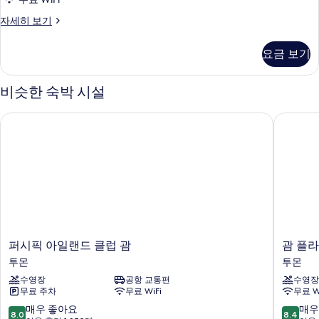
객
자세히 보기
실
자
요금 보기
세
히
보
비슷한 숙박 시설
기
퍼시픽 아일랜드 클럽 괌
괌 플라
퍼
괌
퍼시픽 아일랜드 클럽 괌
괌 플
시
플
투몬
투몬
픽
라
수영장
공항 교통편
수영장
아
자
무료 주차
무료 WiFi
무료 W
일
리
랜
조
10
10
매우 좋아요
매우
8.0
8.4