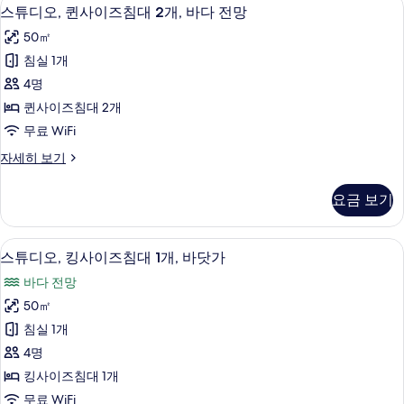
스
5
이
바
스튜디오, 퀸사이즈침대 2개, 바다 전망
튜
즈
닷
50㎡
침
디
가
대
침실 1개
오,
1
사
4명
개,
퀸
진
바
퀸사이즈침대 2개
사
닷
모
무료 WiFi
가
이
두
자
스
자세히 보기
즈
세
튜
보
히
침
디
기
요금 보기
보
오,
대
기
퀸
2
사
1 개의 침실, 객실 내 금고, 책상, 다리
스
7
이
개,
스튜디오, 킹사이즈침대 1개, 바닷가
튜
즈
바
바다 전망
침
디
다
대
50㎡
오,
2
전
침실 1개
개,
킹
망
바
4명
사
다
사
킹사이즈침대 1개
전
이
진
무료 WiFi
망