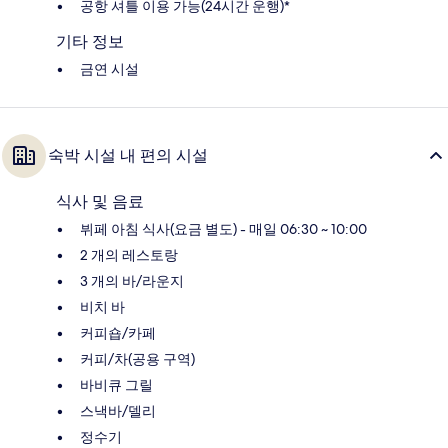
공항 셔틀 이용 가능(24시간 운행)*
기타 정보
금연 시설
숙박 시설 내 편의 시설
식사 및 음료
뷔페 아침 식사(요금 별도) - 매일 06:30 ~ 10:00
2 개의 레스토랑
3 개의 바/라운지
비치 바
커피숍/카페
커피/차(공용 구역)
바비큐 그릴
스낵바/델리
정수기