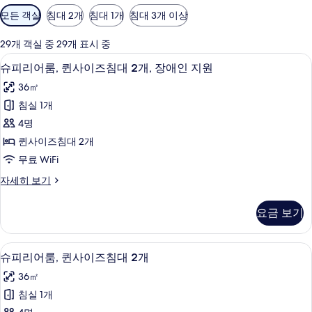
객
모든 객실
침대 2개
침대 1개
침대 3개 이상
실
에
29개 객실 중 29개 표시 중
사
1 개의 침실, 객실 내 금고, 책상, 다리
슈
6
슈피리어룸, 퀸사이즈침대 2개, 장애인 지원
용
피
가
36㎡
리
능
침실 1개
어
한
4명
룸,
필
퀸사이즈침대 2개
터
퀸
무료 WiFi
사
슈
자세히 보기
이
피
즈
리
요금 보기
어
침
룸,
대
퀸
1 개의 침실, 객실 내 금고, 책상, 다리
슈
6
사
슈피리어룸, 퀸사이즈침대 2개
2
피
이
개,
36㎡
즈
리
장
침
침실 1개
어
대