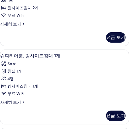
애
4명
2
룸,
인
개,
퀸사이즈침대 2개
퀸
장
지
무료 WiFi
애
사
원
인
슈
자세히 보기
이
지
피
사
원
즈
리
진
요금 보기
자
어
침
세
모
룸,
대
히
퀸
두
1 개의 침실, 객실 내 금고, 책상, 다리
슈
보
5
사
슈피리어룸, 킹사이즈침대 1개
2
보
기
피
이
개
36㎡
즈
기
리
사
침
침실 1개
어
대
진
4명
2
룸,
모
개
킹사이즈침대 1개
킹
자
두
무료 WiFi
세
사
보
히
슈
자세히 보기
이
보
피
기
기
즈
리
요금 보기
어
침
룸,
대
킹