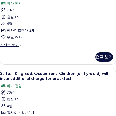
위
전
바다 전망
대
트,
망
1
70㎡
퀸
개,
사
침실 1개
바
사
진
다
4명
이
전
모
퀸사이즈침대 2개
망
즈
두
무료 WiFi
자
침
세
보
스
자세히 보기
히
대
위
기
보
2
트,
기
요금 보기
퀸
개,
사
바
이
Suite,
1 개의 침실, 객실 내 금고, 책상, 다리
8
즈
닷
Suite, 1 King Bed, Oceanfront-Children (6-11 yrs old) will
1
침
incur additional charge for breakfast
가
대
King
바다 전망
사
2
Bed,
개,
70㎡
진
Oceanfront-
바
침실 1개
Children
모
닷
가
(6-
4명
두
자
11
킹사이즈침대 1개
보
세