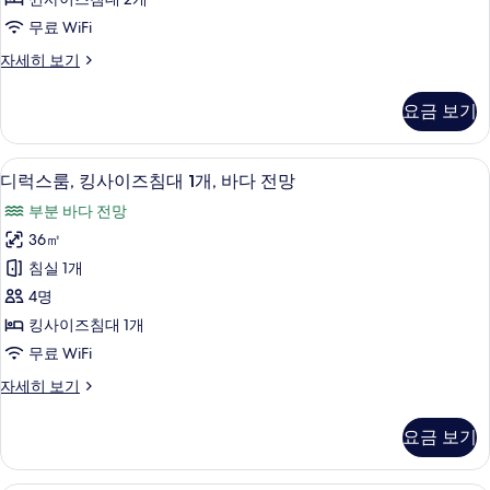
인
이
다
무료 WiFi
지
즈
원,
전
디
자세히 보기
바
침
럭
망
다
대
스
전
사
요금 보기
룸,
2
망
진
퀸
자
개,
사
모
세
1 개의 침실, 객실 내 금고, 책상, 다리
디
6
이
바
디럭스룸, 킹사이즈침대 1개, 바다 전망
히
두
럭
즈
보
다
부분 바다 전망
침
보
스
기
전
대
36㎡
기
룸,
2
망
침실 1개
개,
킹
사
바
4명
사
다
진
킹사이즈침대 1개
전
이
모
무료 WiFi
망
즈
자
두
디
자세히 보기
세
침
럭
보
히
대
스
보
기
요금 보기
룸,
1
기
킹
개,
사