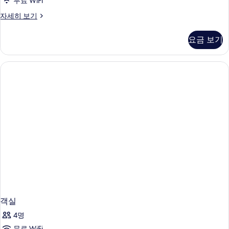
무료 WiFi
객
자세히 보기
실
자
요금 보기
세
히
보
기
객실
4명
무료 WiFi