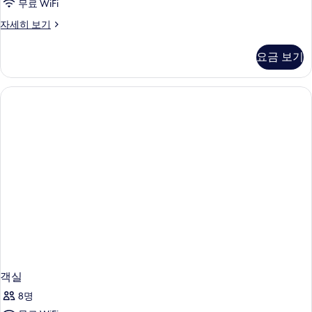
무료 WiFi
보
3
기
펜
자세히 보기
개
트
(Dusit)
하
요금 보기
우
사
스,
진
침
모
실
3
두
개
보
(Dusit)
자
기
세
히
보
기
객실
8명