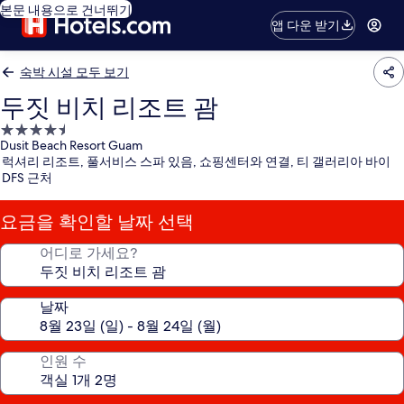
본문 내용으로 건너뛰기
앱 다운 받기
숙박 시설 모두 보기
두짓 비치 리조트 괌
4.5
Dusit Beach Resort Guam
성
럭셔리 리조트, 풀서비스 스파 있음, 쇼핑센터와 연결, 티 갤러리아 바이
급
DFS 근처
숙
박
요금을 확인할 날짜 선택
시
설
어디로 가세요?
날짜
인원 수