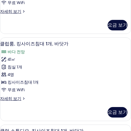
진
무료 WiFi
전
침
망
모
클
자세히 보기
자
대
럽
두
세
2
룸,
히
보
요금 보기
퀸
개,
보
기
사
기
바
이
1 개의 침실, 객실 내 금고, 책상, 다리
클
8
즈
닷
클럽룸, 킹사이즈침대 1개, 바닷가
럽
침
가
바다 전망
대
룸,
사
2
41㎡
킹
개,
진
침실 1개
바
사
모
닷
4명
이
가
두
킹사이즈침대 1개
자
즈
보
무료 WiFi
세
침
히
기
클
자세히 보기
보
대
럽
기
1
룸,
요금 보기
킹
개,
사
바
이
1 개의 침실, 객실 내 금고, 책상, 다리
클
8
즈
클럽 스튜디오, 킹사이즈침대 1개, 바닷가