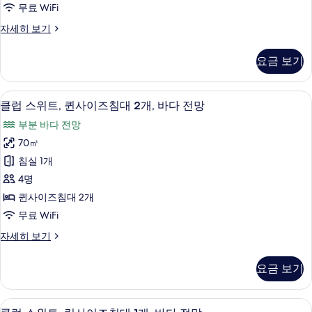
두
무료 WiFi
자
사
세
보
클
자세히 보기
히
이
럽
기
보
즈
스
기
요금 보기
튜
침
디
대
오,
클럽 스위트, 퀸사이즈침대 2개, 바다 전망
클
7
퀸
클럽 스위트, 퀸사이즈침대 2개, 바다 전망
2
럽
사
개,
부분 바다 전망
이
스
바
즈
70㎡
위
침
다
침실 1개
대
트,
전
2
4명
퀸
개,
망
퀸사이즈침대 2개
바
사
사
무료 WiFi
다
이
전
진
클
자세히 보기
망
즈
럽
모
자
침
스
세
두
요금 보기
위
대
히
보
트,
보
2
퀸
기
기
1 개의 침실, 객실 내 금고, 책상, 다리
클
8
사