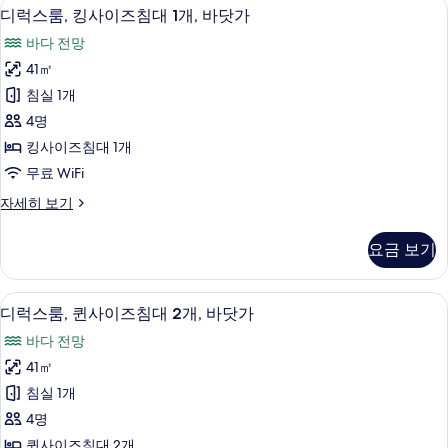
1 개의 침실, 객실 내 금고, 책상, 다리
디
8
이
바
디럭스룸, 킹사이즈침대 1개, 바닷가
럭
즈
다
바다 전망
침
스
전
대
41㎡
룸,
1
망
침실 1개
개,
킹
사
바
4명
사
다
진
킹사이즈침대 1개
전
이
모
무료 WiFi
망
즈
자
두
디
자세히 보기
세
침
럭
보
히
대
스
보
기
요금 보기
룸,
1
기
킹
개,
사
1 개의 침실, 객실 내 금고, 책상, 다리
디
8
이
바
디럭스룸, 퀸사이즈침대 2개, 바닷가
럭
즈
닷
바다 전망
침
스
가
대
41㎡
룸,
1
사
침실 1개
개,
퀸
진
바
4명
사
닷
모
퀸사이즈침대 2개