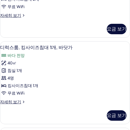
가
이
두
무료 WiFi
자
즈
세
보
디
자세히 보기
히
침
럭
기
보
대
스
기
요금 보기
룸,
2
퀸
개,
사
1 개의 침실, 객실 내 금고, 책상, 다리
디
7
이
바
디럭스룸, 킹사이즈침대 1개, 바닷가
럭
즈
닷
바다 전망
침
스
가
대
40㎡
룸,
2
사
침실 1개
개,
킹
진
바
4명
사
닷
모
킹사이즈침대 1개
가
이
두
무료 WiFi
자
즈
세
보
디
자세히 보기
히
침
럭
기
보
대
스
기
요금 보기
룸,
1
킹
개,
사
1 개의 침실, 객실 내 금고, 책상, 다리