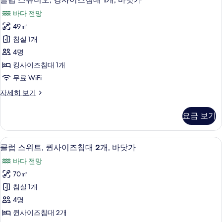
닷
럽
침
가
바다 전망
대
스
사
1
49㎡
튜
개,
진
침실 1개
바
디
모
닷
4명
오,
가
두
킹사이즈침대 1개
자
킹
보
무료 WiFi
세
사
히
기
클
자세히 보기
보
이
럽
기
즈
스
요금 보기
튜
침
디
대
오,
1 개의 침실, 객실 내 금고, 책상, 다리
클
7
킹
클럽 스위트, 퀸사이즈침대 2개, 바닷가
1
럽
사
개,
바다 전망
이
스
바
즈
70㎡
위
침
닷
침실 1개
대
트,
가
1
4명
퀸
개,
사
퀸사이즈침대 2개
바
사