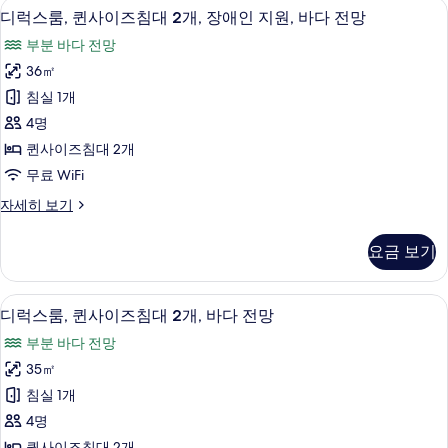
1 개의 침실, 객실 내 금고, 책상, 다리
디
8
사
디럭스룸, 퀸사이즈침대 2개, 장애인 지원, 바다 전망
1
럭
이
개
부분 바다 전망
즈
스
사
침
36㎡
룸,
대
진
침실 1개
1
퀸
모
개
4명
사
자
두
퀸사이즈침대 2개
세
이
보
무료 WiFi
히
즈
보
기
디
자세히 보기
기
침
럭
대
스
요금 보기
룸,
2
퀸
개,
사
1 개의 침실, 객실 내 금고, 책상, 다리
디
9
이
장
디럭스룸, 퀸사이즈침대 2개, 바다 전망
럭
즈
애
부분 바다 전망
침
스
인
대
35㎡
룸,
2
지
침실 1개
개,
퀸
원,
장
4명
사
애
바
퀸사이즈침대 2개