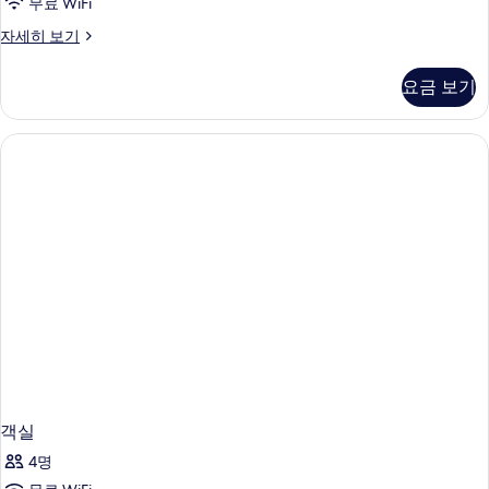
무료 WiFi
객
자세히 보기
실
자
요금 보기
세
히
보
기
객실
4명