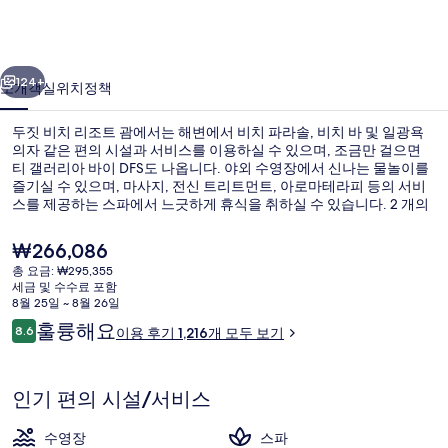
조
트
이전
다음
괌
124+
소개
객실
위치
정책
의
두짓 비치 리조트 괌에서는 해변에서 비치 파라솔, 비치 바 및 일광욕
사
의자 같은 편의 시설과 서비스를 이용하실 수 있으며, 조금만 걸으면
티 갤러리아 바이 DFS도 나옵니다. 야외 수영장에서 신나는 물놀이를
진
즐기실 수 있으며, 마사지, 전신 트리트먼트, 아로마테라피 등의 서비
갤
스를 제공하는 스파에서 느긋하게 휴식을 취하실 수 있습니다. 2 개의
레스토랑 중 한 곳인 Palm Café의 경우 현지 및 세계 요리 전문이며, 아
러
침, 점심 및 저녁 식사를 제공합니다. 이 럭셔리 리조트의 기타 편의 시
현
₩266,086
설과 서비스로는 3 개의 바/라운지, 24시간 운영 헬스클럽, 피트니스
재
리
총 요금: ₩295,355
센터 등이 있습니다. 많은 분들이 이곳의 친절한 고객 서비스 및 해변
가
세금 및 수수료 포함
과 가까운 위치에 대단히 만족하셨어요.
객실에서 보이는 전망
격
8월 25일 ~ 8월 26일
은
이
훌륭해요
8.6
이용 후기 1,216개 모두 보기
₩266,086
10점 만점 중 8.6점.
용
후
기
인기 편의 시설/서비스
수영장
스파