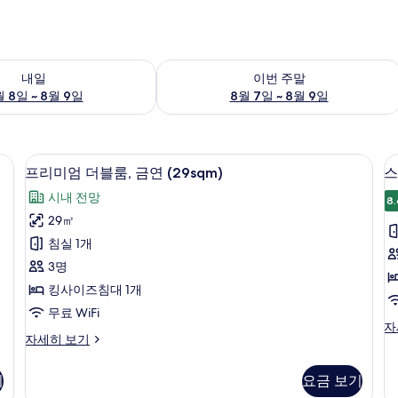
여부 확인, 8월 8일 ~ 8월 9일
이번 주말 예약 가능 여부 확인, 8월 7일 
내일
이번 주말
 8일 ~ 8월 9일
8월 7일 ~ 8월 9일
방음 설비, 무료 WiFi, 침대 시트
프
12
프리미엄 더블룸, 금연 (29sqm)
스
리
시내 전망
8.
미
29㎡
엄
침실 1개
더
3명
블
킹사이즈침대 1개
룸,
룸
무료 WiFi
금
스
자
프
자세히 보기
탠
연
리
다
(29sqm)
(
미
드
기
요금 보기
엄
사
트