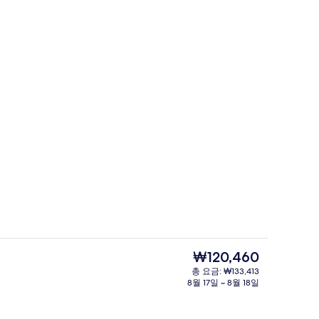
외관
현
₩120,460
재
총 요금: ₩133,413
가
8월 17일 ~ 8월 18일
료 WiFi, 침대 시트
로비
격
은
₩120,460