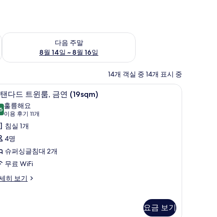
~ 8월 9일
다음 주말 예약 가능 여부 확인, 8월 14일 ~ 8월 16일
다음 주말
8월 14일 ~ 8월 16일
14개 객실 중 14개 표시 중
방음 설비, 무료 WiFi, 침대 시트
스
9
탠다드 트윈룸, 금연 (19sqm)
탠
훌륭해요
6
8.6점 만점 중 10점
다
(이
이용 후기 11개
용
드
침실 1개
후
트
4명
기
윈
슈퍼싱글침대 2개
11
,
무료 WiFi
개)
금
세히 보기
연
19sqm)
요금 보기
사