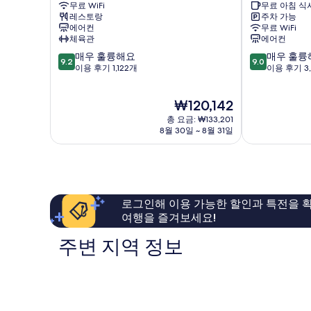
무료 WiFi
무료 아침 식
이
Namba
레스토랑
주차 가능
한
난
에어컨
무료 WiFi
난
바
체육관
에어컨
바
10
10
매우 훌륭해요
매우 훌륭
그
9.2
9.0
점
점
이용 후기 1,122개
이용 후기 3,
란
만
만
데
점
점
난
현
₩120,142
중
중
바
재
9.2
9.0
총 요금: ₩133,201
요
점,
점,
8월 30일 ~ 8월 31일
금
매
매
₩120,142
우
우
훌
훌
륭
륭
해
해
로그인해 이용 가능한 할인과 특전을 확
요,
요,
여행을 즐겨보세요!
이
이
용
용
주변 지역 정보
후
후
기
기
1,122
3,611
개
개