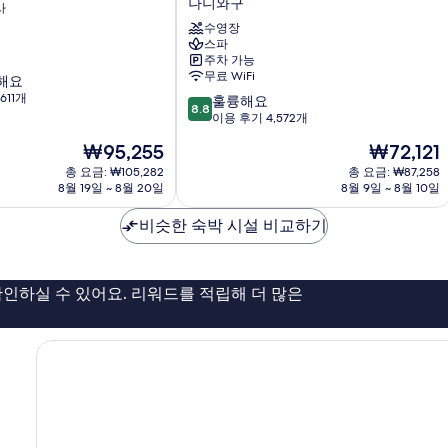
나니와구
사
&
리
수영장
스파
조
주차 가능
트
무료 WiFi
해요
오
611개
10
사
훌륭해요
8.8
점
카
이용 후기 4,572개
만
난
현
현
₩95,255
₩72,121
점
바
재
재
중
총 요금: ₩105,282
역
총 요금: ₩87,258
요
요
8월 19일 ~ 8월 20일
8월 9일 ~ 8월 10일
8.8
앞
금
금
점,
타
₩95,255
₩72,121
비슷한 숙박 시설 비교하기
훌
워
륭
나
해
니
요,
와
인하실 수 있어요. 리워드를 적립해 더 많은
이
구
용
후
기
4,572
개