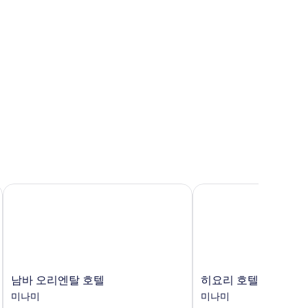
타워
남바 오리엔탈 호텔
히요리 호텔 오사카 남
남
히
남바 오리엔탈 호텔
히요리 호텔 오사카 
바
요
미나미
미나미
오
리