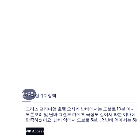
미
엄
호
텔
오
사
카
난
바
의
95+
소개
객실
위치
정책
사
그리즈 프리미엄 호텔 오사카 난바에서는 도보로 10분 이내 
진
도톤보리 및 난바 그랜드 카게츠 극장도 걸어서 10분 이내에
만족하셨어요. 난바 역에서 도보로 5분, JR 난바 역에서는 
갤
러
VIP Access