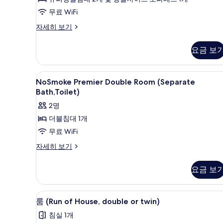
5
24sqm)
무료 WiFi
개)
사
트
자세히 보기
진
윈
룸,
모
요금 보
금
두
연
(Hollywood,
보
NoSmoke
방음 설비, 무료 WiFi, 침대 시트
1
24sqm)
NoSmoke Premier Double Room (Separate
기
Premier
자
Bath,Toilet)
세
Double
2명
히
Room
보
더블침대 1개
(Separate
기
무료 WiFi
Bath,Toilet)
사
NoSmoke
자세히 보기
Premier
진
Double
요금 보
모
Room
(Separate
두
Bath,Toilet)
방음 설비, 무료 WiFi, 침대 시트
룸
보
9
자
룸 (Run of House, double or twin)
(Run
세
기
침실 1개
히
of