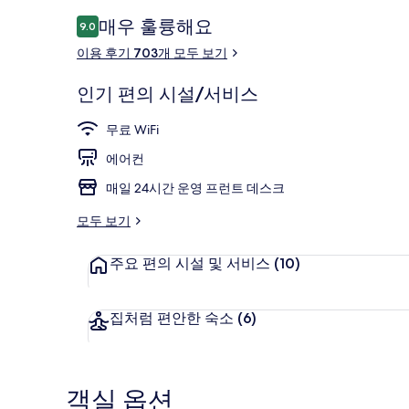
리
이
매우 훌륭해요
9.0
10점 만점 중 9.0점.
용
이용 후기 703개 모두 보기
후
라운지
기
인기 편의 시설/서비스
무료 WiFi
에어컨
매일 24시간 운영 프런트 데스크
모두 보기
주요 편의 시설 및 서비스
(10)
집처럼 편안한 숙소
(6)
객실 옵션