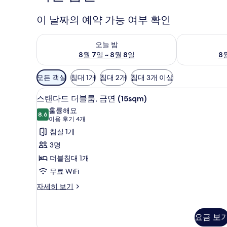
이 날짜의 예약 가능 여부 확인
오늘 밤 예약 가능 여부 확인, 8월 7일 ~ 8월 8일
내일 예약 가능 
오늘 밤
8월 7일 ~ 8월 8일
8월
객
모든 객실
침대 1개
침대 2개
침대 3개 이상
실
방음 설비, 무료 WiFi, 침대 시트
스
에
9
스탠다드 더블룸, 금연 (15sqm)
탠
사
훌륭해요
8.6
용
8.6점 만점 중 10점
다
(이
이용 후기 4개
가
용
드
침실 1개
능
후
더
3명
한
기
블
더블침대 1개
필
4
룸,
무료 WiFi
터
개)
금
스
자세히 보기
탠
연
다
(15sqm)
드
요금 보
사
더