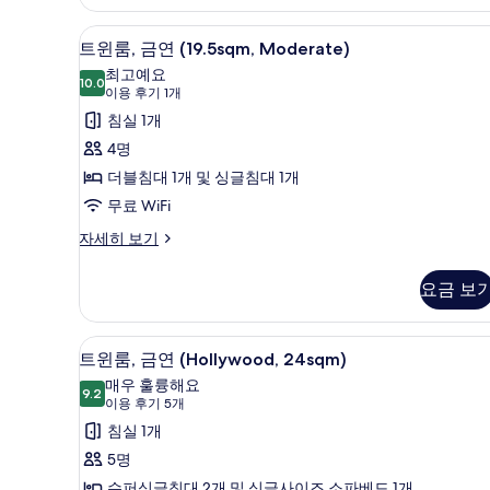
블
진
룸,
방음 설비, 무료 WiFi, 침대 시트
트
11
모
트윈룸, 금연 (19.5sqm, Moderate)
금
윈
연
최고예요
두
10.0
(15sqm)
10.0점 만점 중 10점
룸,
(이
이용 후기 1개
보
자
용
금
침실 1개
세
기
후
히
연
4명
기
보
(19.5sqm,
더블침대 1개 및 싱글침대 1개
기
1
Moderate)
무료 WiFi
개)
사
트
자세히 보기
진
윈
룸,
모
요금 보
금
두
연
(19.5sqm,
보
방음 설비, 무료 WiFi, 침대 시트
트
11
Moderate)
트윈룸, 금연 (Hollywood, 24sqm)
기
윈
자
매우 훌륭해요
세
9.2
9.2점 만점 중 10점
룸,
(이
이용 후기 5개
히
용
금
침실 1개
보
후
기
연
5명
기
(Hollywood,
슈퍼싱글침대 2개 및 싱글사이즈 소파베드 1개