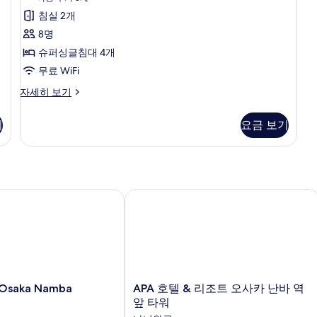
용
드
침실 2개
후
룸,
8명
기
금
슈퍼싱글침대 4개
3
연
무료 WiFi
개)
(Twin
스
자세히 보기
탠
Adjoining
다
room)
기
요금 보기
드
사
룸,
금
진
연
모
(Twin
두
Adjoining
saka Namba
APA 호텔 & 리조트 오사카 난바 역앞 
room)
보
자
기
세
히
보
기
APA
 Osaka Namba
APA 호텔 & 리조트 오사카 난바 역
호
앞 타워
텔