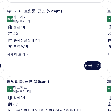
더
윈
진
블
룸,
방음 설비, 무료 WiFi, 침대 시트
슈
8
룸,
모
슈피리어 트윈룸, 금연 (22sqm)
트
금
피
금
연
최고예요
두
연
10.0
9.
(1
10.0점 만점 중 10점
리
룸
(이
이용 후기 1개
보
(29sqm)
자
용
어
침실 1개
자
세
기
후
세
히
트
4명
히
기
보
(
윈
슈퍼싱글침대 2개
보
기
1
T
기
룸,
무료 WiFi
개)
2
금
슈
트
자세히 보기
자
피
윈
연
리
룸,
기
요금 보기
(22sqm)
어
금
사
트
연
윈
(H
진
방음 설비, 무료 WiFi, 침대 시트
패
11
룸,
Tw
패밀리룸, 금연 (25sqm)
패
모
밀
금
20
최고예요
연
9.6
자
9.
두
9.6점 만점 중 10점
리
(이
이용 후기 9개
(22sqm)
세
용
보
룸,
침실 1개
룸
자
히
후
세
보
기
금
6명
히
기
기
슈퍼싱글침대 2개 및 싱글사이즈 2층침대 1개