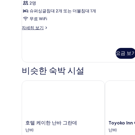
보
2명
House,
기
슈퍼싱글침대 2개 또는 더블침대 1개
double
or
무료 WiFi
twin)
룸
자세히 보기
사
(Run
of
진
House,
모
double
요금 보
or
두
twin)
보
자
비슷한 숙박 시설
세
기
히
보
호텔 케이한 난바 그란데
Toyoko Inn O
기
호
Toyoko
호텔 케이한 난바 그란데
Toyoko Inn
텔
Inn
난바
난바
케
Osaka