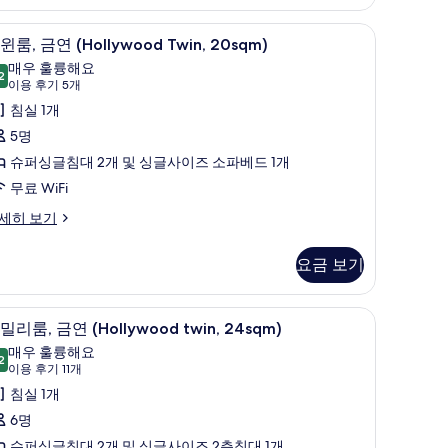
진
트윈룸, 금연 (Hollywood Twin, 20sqm) | 방음
트
11
모
윈룸, 금연 (Hollywood Twin, 20sqm)
윈
매우 훌륭해요
두
2
9sqm)
9.2점 만점 중 10점
,
(이
이용 후기 5개
보
용
금
침실 1개
기
후
연
5명
기
Hollywood
슈퍼싱글침대 2개 및 싱글사이즈 소파베드 1개
5
win,
무료 WiFi
개)
0sqm)
세히 보기
사
진
요금 보기
모
ollywood
두
방음 설비, 무료 WiFi, 침대 시트
패
14
in,
밀리룸, 금연 (Hollywood twin, 24sqm)
보
밀
sqm)
매우 훌륭해요
기
2
9.2점 만점 중 10점
리
(이
이용 후기 11개
용
,
침실 1개
후
금
6명
기
슈퍼싱글침대 2개 및 싱글사이즈 2층침대 1개