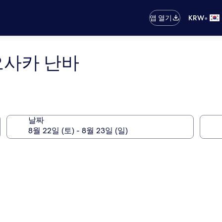
•
앱 열기
KRW
오사카 난바
날짜