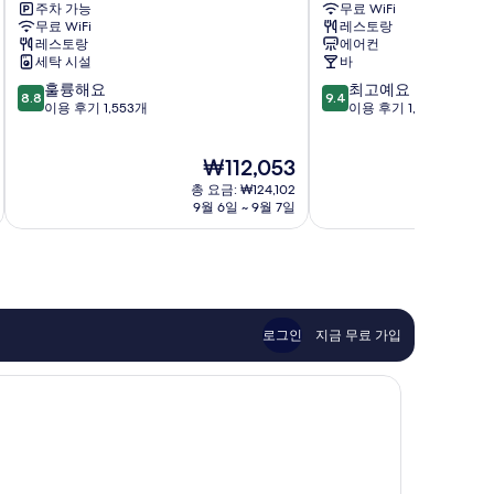
주차 가능
무료 WiFi
리
호
무료 WiFi
레스토랑
엔
텔
레스토랑
에어컨
탈
오
세탁 시설
바
호
사
10
10
훌륭해요
최고예요
텔
카
8.8
9.4
점
점
이용 후기 1,553개
이용 후기 1,306개
미
남
만
만
나
바
점
점
미
스
현
₩112,053
중
중
테
재
8.8
9.4
총 요금: ₩124,102
이
요
점,
점,
9월 6일 ~ 9월 7일
션
금
훌
최
미
₩112,053
륭
고
나
해
예
미
요,
요,
이
이
용
용
로그인
지금 무료 가입
후
후
기
기
1,553
1,306
개
개