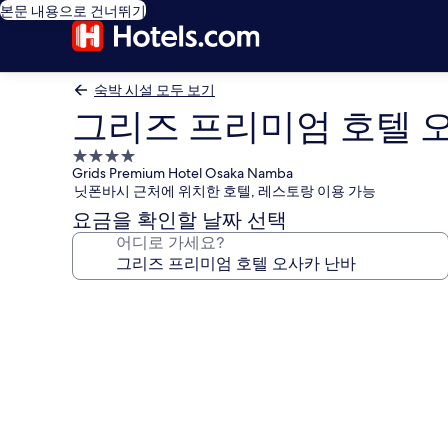
본문 내용으로 건너뛰기
숙박 시설 모두 보기
그리즈 프리미엄 호텔 
4.0
Grids Premium Hotel Osaka Namba
성
닛폰바시 근처에 위치한 호텔, 레스토랑 이용 가능
급
요금을 확인할 날짜 선택
숙
어디로 가세요?
박
시
설
그
리
즈
프
리