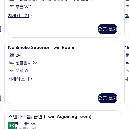
연
보
9
기
(25sqm)
(
무료 WiFi
개)
t
사
패
패
자세히 보기
자
2
밀
밀
진
리
리
모
기
요금 보기
룸,
룸,
두
금
금
연
연
보
No
방음 설비, 무료 WiFi, 침대 시트
N
1
(25sqm)
(H
No Smoke Superior Twin Room
N
Smoke
S
기
자
tw
2명
세
Superior
24
M
히
자
싱글침대 2개
Twin
T
보
세
Room
R
무료 WiFi
기
히
사
보
No
N
자세히 보기
자
기
Smoke
S
진
Superior
M
모
Twin
Tw
기
요금 보기
두
Room
R
자
자
보
세
세
방음 설비, 무료 WiFi, 침대 시트
스
기
히
히
9
스탠다드룸, 금연 (Twin Adjoining room)
보
보
탠
매우 좋아요
기
기
8.0
8.0점 만점 중 10점
다
(이
이용 후기 3개