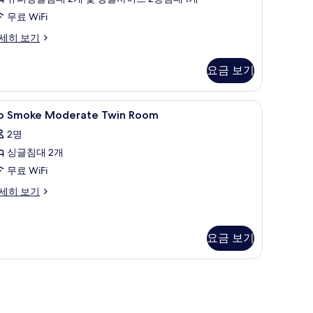
연
11
Hollywood
무료 WiFi
개)
win,
세히 보기
4sqm)
사
요금 보기
진
모
o
방음 설비, 무료 WiFi, 침대 시트
1
ollywood
o Smoke Moderate Twin Room
두
moke
in,
2명
보
sqm)
oderate
싱글침대 2개
win
기
oom
무료 WiFi
사
o
세히 보기
moke
진
oderate
모
in
요금 보기
두
oom
보
기