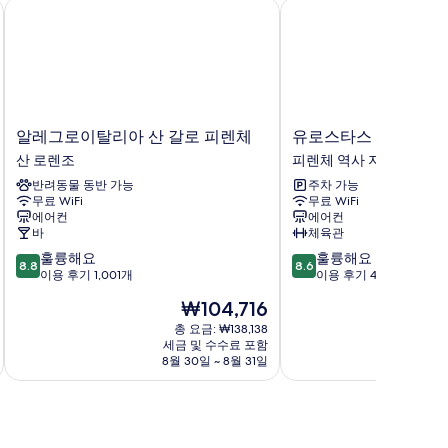
알레그로이탈리아 산 갈로 피렌체
유로스타스 플로렌스 
알
유
알레그로이탈리아 산 갈로 피렌체
유로스타스 플로렌스
레
로
산 로렌조
피렌체 역사 지구
그
스
반려동물 동반 가능
주차 가능
로
타
무료 WiFi
무료 WiFi
이
스
에어컨
에어컨
탈
플
바
체육관
리
로
10
10
훌륭해요
훌륭해요
아
렌
8.8
8.6
점
점
이용 후기 1,001개
이용 후기 497개
산
스
만
만
갈
부
현
₩104,716
점
점
로
티
재
중
중
총 요금: ₩138,138
피
크
요
세금 및 수수료 포함
8.8
8.6
렌
피
금
8월 30일 ~ 8월 31일
점,
점,
체
렌
₩104,716
훌
훌
산
체
륭
륭
로
역
해
해
렌
사
요,
요,
조
지