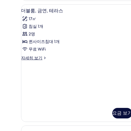
자
더블룸, 금연, 테라스 | 객실 내 금
더
8
세
더블룸, 금연, 테라스
블
히
17㎡
보
룸,
기
침실 1개
금
2명
연,
퀸사이즈침대 1개
테
무료 WiFi
라
더
자세히 보기
스
블
사
룸,
금
진
연,
모
테
라
두
스
보
자
세
기
히
요금 보
보
기