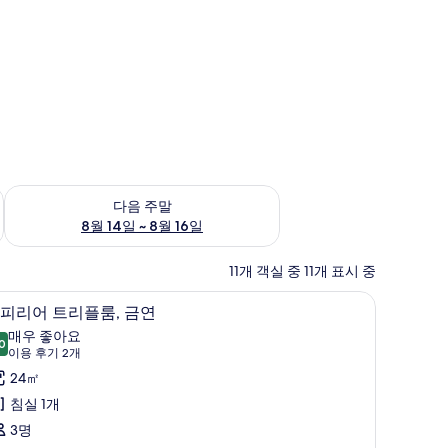
~ 8월 9일
다음 주말 예약 가능 여부 확인, 8월 14일 ~ 8월 16일
다음 주말
8월 14일 ~ 8월 16일
11개 객실 중 11개 표시 중
튼, 무료 WiFi
슈피리어 트리플룸, 금연 | 객실 내 금고, 책상, 암
슈
4
피리어 트리플룸, 금연
피
매우 좋아요
0
8.0점 만점 중 10점
리
(이
이용 후기 2개
용
어
24㎡
후
트
침실 1개
기
리
3명
2