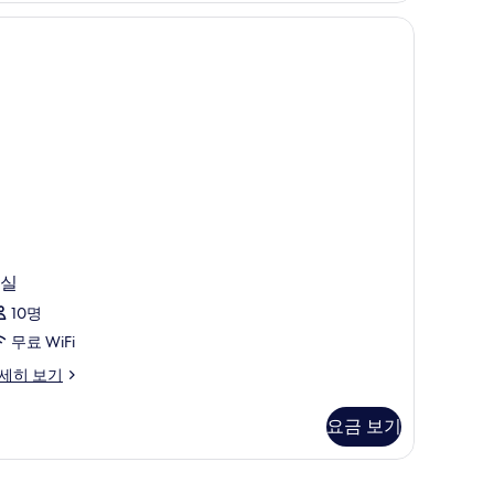
라
고, 책상, 암막 커튼, 무료 WiFi
스
사
진
모
두
보
기
실
10명
무료 WiFi
세히 보기
요금 보기