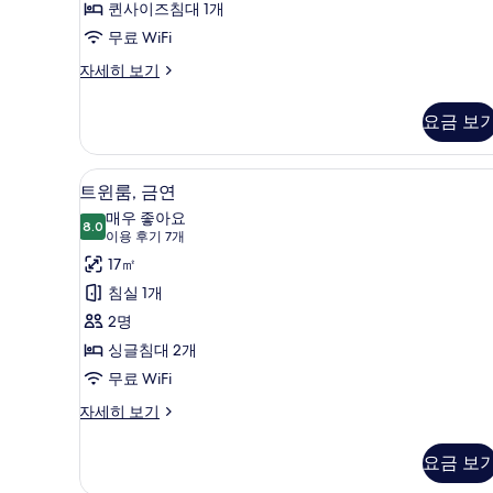
룸,
퀸사이즈침대 1개
터
개)
금
무료 WiFi
연
스
자세히 보기
탠
사
다
요금 보
진
드
더
모
블
트윈룸, 금연 | 객실 내 금고, 책상
트
두
4
룸,
트윈룸, 금연
윈
금
보
매우 좋아요
연
8.0
8.0점 만점 중 10점
룸,
(이
기
이용 후기 7개
자
용
금
17㎡
세
후
히
연
침실 1개
보
기
사
2명
기
7
진
싱글침대 2개
개)
모
무료 WiFi
두
트
자세히 보기
윈
보
룸,
요금 보
기
금
연