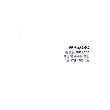
현
₩95,080
재
총 요금: ₩124,260
가
세금 및 수수료 포함
격
8월 10일 ~ 8월 11일
은
₩95,080