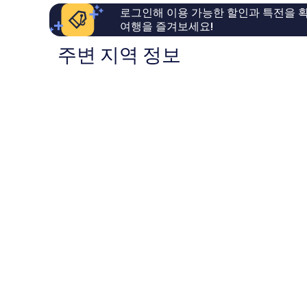
요,
이
로그인해 이용 가능한 할인과 특전을 확
이
용
여행을 즐겨보세요!
용
후
후
기
주변 지역 정보
기
1,004
1,003
개
개