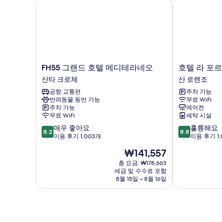
FH55 그랜드 호텔 메디테라네오
호텔 라 포르
FH55
호
FH55 그랜드 호텔 메디테라네오
호텔 라 포
그
텔
산타 크로체
산 로렌조
랜
라
공항 교통편
주차 가능
드
포
반려동물 동반 가능
무료 WiFi
호
르
주차 가능
에어컨
텔
떼
무료 WiFi
세탁 시설
메
짜
10
10
매우 좋아요
훌륭해요
디
산
8.2
8.8
점
점
이용 후기 1,003개
이용 후기 1,
테
로
만
만
라
렌
현
₩141,557
점
점
네
조
재
중
중
총 요금: ₩178,663
오
요
세금 및 수수료 포함
8.2
8.8
산
금
8월 15일 ~ 8월 16일
점,
점,
타
₩141,557
매
훌
크
우
륭
로
좋
해
체
아
요,