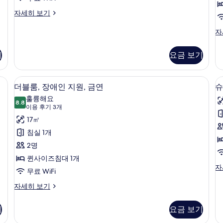
진
싱
자세히 보기
모
룸
글
두
룸,
슈
자
금
피
보
연
리
기
요금 보기
기
자
어
세
트
히
리
, 암막 커튼, 무료 WiFi
더블룸, 장애인 지원, 금연 | 객실 내 금고,
더
보
4
플
더블룸, 장애인 지원, 금연
슈
기
블
룸,
훌륭해요
8.8
금
8.8점 만점 중 10점
룸,
(이
이용 후기 3개
연
용
장
17㎡
자
후
세
애
침실 1개
히
기
인
2명
보
3
기
지
퀸사이즈침대 1개
개)
슈
자
원,
무료 WiFi
룸
피
금
리
더
자세히 보기
어
블
연
연
트
룸,
기
요금 보기
사
리
장
플
애