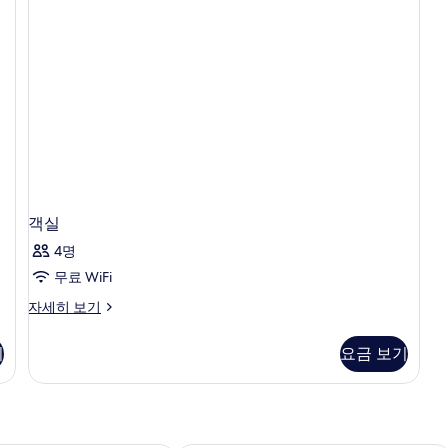
자
기
세
히
보
기
객실
4명
무료 WiFi
객
자세히 보기
실
자
기
요금 보기
세
히
보
기