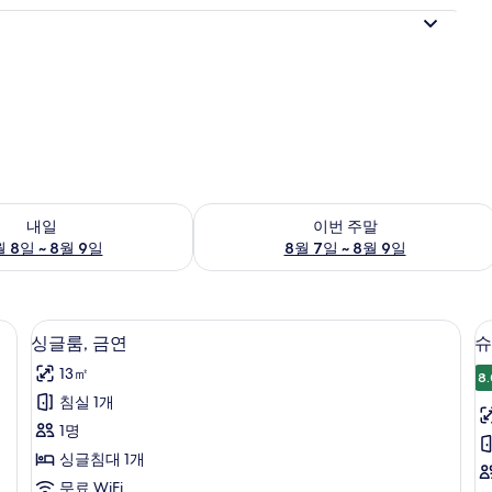
여부 확인, 8월 8일 ~ 8월 9일
이번 주말 예약 가능 여부 확인, 8월 7일 
내일
이번 주말
 8일 ~ 8월 9일
8월 7일 ~ 8월 9일
고, 책상, 암막 커튼, 무료 WiFi
싱글룸, 금연 | 객실 내 금고, 책상, 암막 커
싱
4
싱글룸, 금연
슈
글
13㎡
8.
룸,
침실 1개
금
1명
연
싱글침대 1개
사
무료 WiFi