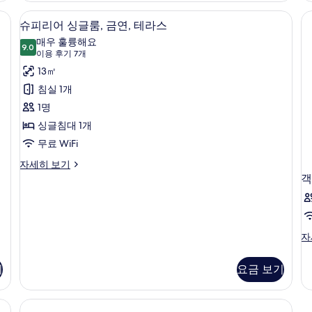
진
룸,
인
고, 책상, 암막 커튼, 무료 WiFi
슈피리어 싱글룸, 금연, 테라스 | 객실 내 금
슈
모
금
4
지
슈피리어 싱글룸, 금연, 테라스
연,
피
원,
두
매우 훌륭해요
테
금
9.0
9.0점 만점 중 10점
리
(이
보
이용 후기 7개
라
연
용
어
13㎡
스
기
자
후
자
세
싱
침실 1개
세
히
기
글
1명
히
보
7
보
기
룸,
싱글침대 1개
개)
기
금
무료 WiFi
연,
슈
자세히 보기
피
객
테
리
라
어
싱
스
글
사
객
자
룸,
실
금
진
자
연,
기
요금 보기
모
세
테
히
두
라
보
스
보
기