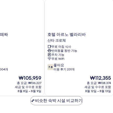
떼짜
호텔 아르노 벨라리바
호
르떼짜
호텔 아르노 벨라리바
텔
산타 크로체
아
무료 아침 식사
르
반려동물 동반 가능
노
주차 가능
벨
무료 WiFi
라
10
좋아요
리
7.8
점
004개
이용 후기 231개
바
만
산
현
현
₩105,959
₩112,355
점
타
재
재
중
총 요금: ₩136,227
총 요금: ₩138,374
크
요
요
세금 및 수수료 포함
세금 및 수수료 포함
7.8
로
금
금
8월 8일 ~ 8월 9일
8월 12일 ~ 8월 13일
점,
체
₩105,959
₩112,355
좋
비슷한 숙박 시설 비교하기
아
요,
이