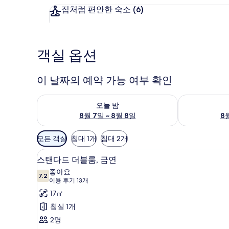
집처럼 편안한 숙소
(6)
객실 옵션
이 날짜의 예약 가능 여부 확인
오늘 밤 예약 가능 여부 확인, 8월 7일 ~ 8월 8일
내일 예약 가능 
오늘 밤
8월 7일 ~ 8월 8일
8월
객
모든 객실
침대 1개
침대 2개
실
스탠다드 더블룸, 금연 | 객실 내 금
스
에
4
스탠다드 더블룸, 금연
탠
사
좋아요
7.2
용
7.2점 만점 중 10점
다
(이
이용 후기 13개
가
용
드
17㎡
능
후
더
침실 1개
한
기
블
2명
필
13