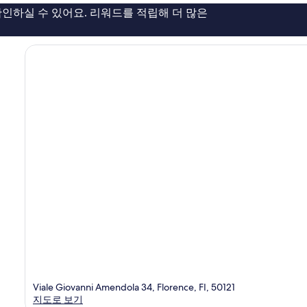
용
인하실 수 있어요. 리워드를 적립해 더 많은
후
기
231
개
Viale Giovanni Amendola 34, Florence, FI, 50121
지도로 보기