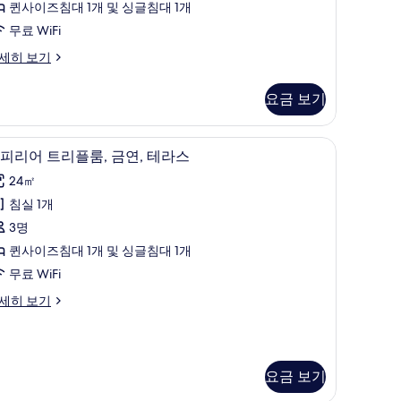
플
퀸사이즈침대 1개 및 싱글침대 1개
개)
,
무료 WiFi
금
세히 보기
연
요금 보기
사
진
 책상, 암막 커튼, 무료 WiFi
슈피리어 트리플룸, 금연, 테라스 | 객실 내 금고, 
슈
모
5
피리어 트리플룸, 금연, 테라스
피
두
24㎡
리
보
침실 1개
어
기
3명
트
퀸사이즈침대 1개 및 싱글침대 1개
리
무료 WiFi
플
세히 보기
,
금
,
요금 보기
테