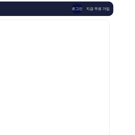
이
이
구
용
용
로그인
지금 무료 가입
후
후
기
기
1,001
497
개
개