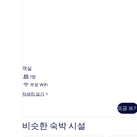
객실
1명
무료 WiFi
객
자세히 보기
실
자
요금 보
세
히
보
비슷한 숙박 시설
기