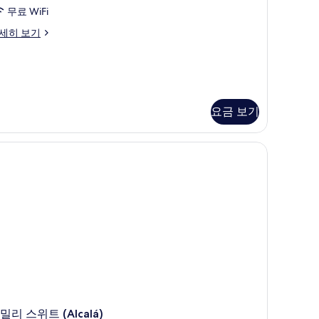
블
무료 WiFi
룸
세히 보기
Aduana)
사
진
모
두
요금 보기
duana)
보
자극성 침구, 오리/거위털 이불, 셀렉트 컴포트 침대, 미니바
기
밀리 스위트 (Alcalá)