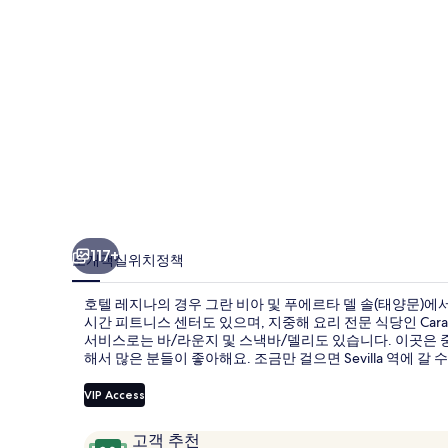
진
갤
러
리
117+
소개
객실
위치
정책
호텔 레지나의 경우 그란 비아 및 푸에르타 델 솔(태양문)에
시간 피트니스 센터도 있으며, 지중해 요리 전문 식당인 Car
서비스로는 바/라운지 및 스낵바/델리도 있습니다. 이곳은 
해서 많은 분들이 좋아해요. 조금만 걸으면 Sevilla 역에 갈 수
VIP Access
이
10
고객 추천