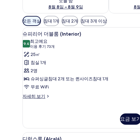
오늘 밤
8월 8일 ~ 8월 9일
8월
객
모든 객실
침대 1개
침대 2개
침대 3개 이상
실
저자극성 침구, 오리/거위털 이불
슈
에
8
슈피리어 더블룸 (Interior)
피
사
최고예요
9.4
용
9.4점 만점 중 10점
리
(이
이용 후기 73개
가
용
어
25㎡
능
후
더
침실 1개
한
기
블
2명
필
73
룸
슈퍼싱글침대 2개 또는 퀸사이즈침대 1개
터
개)
(Interior)
무료 WiFi
사
슈
자세히 보기
피
진
리
모
어
두
더
요금 보
블
보
룸
기
디럭스룸 (Alcalá) | 저자극성
디
(Interior)
6
디럭스룸 (Alcalá)