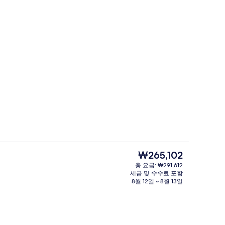
매일 뷔페 아침 식사 유료
동영상
현
₩265,102
재
총 요금: ₩291,612
가
세금 및 수수료 포함
(Alcalá) | 욕실 | 고급 세면용품, 헤어드라이어, 비데, 타월
체육관
격
8월 12일 ~ 8월 13일
은
₩265,102