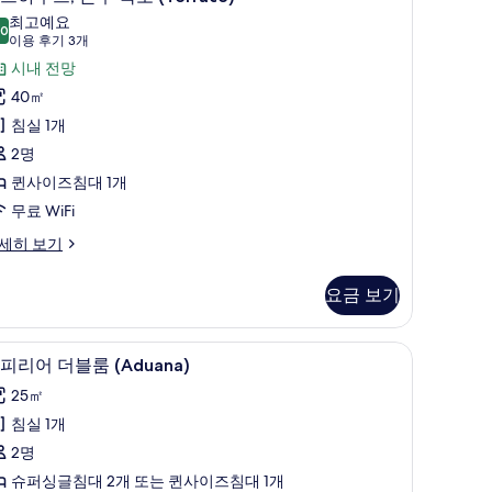
트
최고예요
.0
10.0점 만점 중 10점
하
(이
이용 후기 3개
용
우
시내 전망
후
,
40㎡
기
온
침실 1개
3
수
2명
개)
욕
퀸사이즈침대 1개
조
무료 WiFi
Terrace)
세히 보기
사
진
요금 보기
모
트 컴포트 침대, 미니바
두
저자극성 침구, 오리/거위털 이불, 셀렉트 컴포트
슈
5
피리어 더블룸 (Aduana)
보
피
25㎡
기
리
errace)
침실 1개
어
2명
더
슈퍼싱글침대 2개 또는 퀸사이즈침대 1개