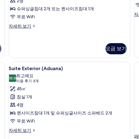
진
2명
보
13
모
기
슈퍼싱글침대 2개 또는 퀸사이즈침대 1개
개)
슈
자
두
(
무료 WiFi
피
보
리
더
자세히 보기
어
블
기
더
룸
블
(Aduana)
룸
자
기
요금 보기
(A
세
자
히
객실 (Interior) | 저자극성 침구, 오리/거위털 이불, 셀렉트 컴포트 침대, 미니바
Suite
Suite Exterior (Aduana) | 저
세
보
15
Suite Exterior (Aduana)
히
기
Exterior
보
최고예요
(Aduana)
10.0
10.0점 만점 중 10점
(이
기
이용 후기 3개
사
용
45㎡
진
후
침실 1개
기
모
4명
3
두
퀸사이즈침대 1개 및 슈퍼싱글사이즈 소파베드 2개
개)
보
무료 WiFi
기
Suite
자세히 보기
Exterior
패