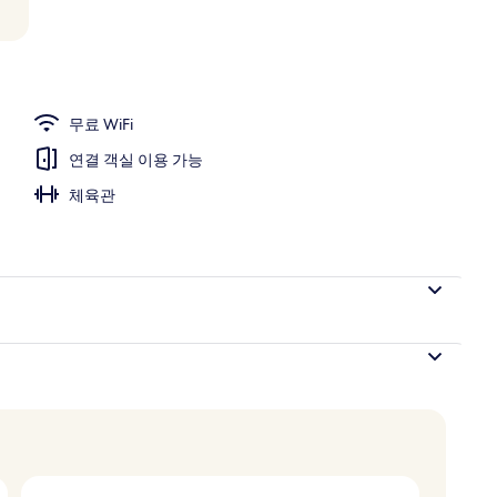
erior (Aduana) | 저자극성 침구, 오리/거위털 이불, 셀렉트 컴포트 침대, 미니바
무료 WiFi
연결 객실 이용 가능
체육관