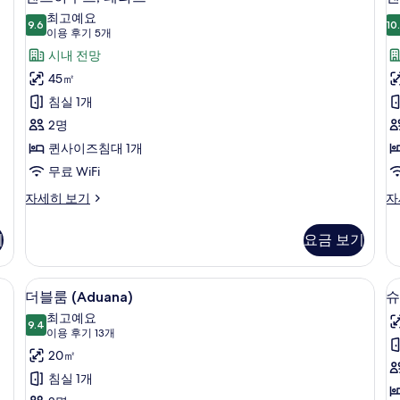
세
트
자
최고예요
히
9.6
세
10
9.6점 만점 중 10점
하
(이
이용 후기 5개
보
히
기
용
우
시내 전망
보
후
기
스,
45㎡
스
기
테
침실 1개
5
라
2명
개)
스
퀸사이즈침대 1개
사
무료 WiFi
(
진
펜
펜
자세히 보기
자
트
트
모
하
하
기
요금 보기
두
우
우
스,
스,
보
테
온
errace) | 저자극성 침구, 오리/거위털 이불, 셀렉트 컴포트 침대, 미니바
저자극성 침구, 오리/거위털 이불, 셀렉
더
기
5
라
수
더블룸 (Aduana)
슈
블
스
욕
최고예요
자
9.4
조
9.4점 만점 중 10점
룸
(이
이용 후기 13개
세
(T
용
(Aduana)
20㎡
히
자
후
보
세
사
침실 1개
기
히
기