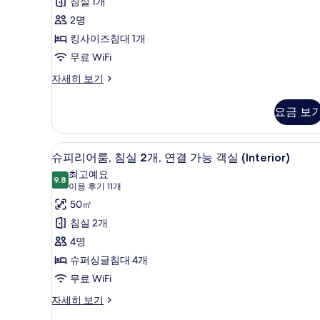
하
침실 1개
1
우
2명
개)
스,
킹사이즈침대 1개
온
무료 WiFi
수
럭
자세히 보기
셔
욕
리
요금 보
조
펜
트
(Terrace)
하
사
슈피리어룸, 침실 2개, 연결 가능 
슈
4
우
슈피리어룸, 침실 2개, 연결 가능 객실 (Interior)
진
피
스,
최고예요
온
9.8
모
9.8점 만점 중 10점
리
(이
이용 후기 11개
수
용
두
어
50㎡
욕
후
조
보
룸,
침실 2개
(Terrace)
기
기
침
4명
자
11
세
실
슈퍼싱글침대 4개
개)
히
2
무료 WiFi
보
개,
기
슈
자세히 보기
피
연