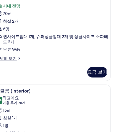
시내 전망
70㎡
침실 2개
6명
퀸사이즈침대 1개, 슈퍼싱글침대 2개 및 싱글사이즈 소파베
드 2개
무료 WiFi
세히 보기
요금 보기
싱글룸 (Interior) | 저자극성 침구, 오리/거
싱
4
lcalá)
글룸 (Interior)
글
최고예요
4
9.4점 만점 중 10점
룸
(이
이용 후기 78개
용
nterior)
15㎡
후
사
침실 1개
기
진
1명
78