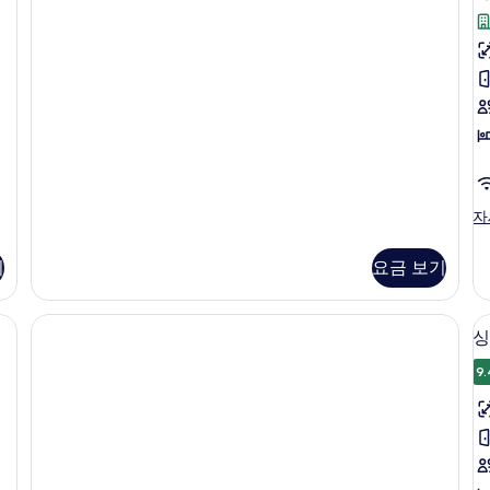
(Aduana)
자
세
히
보
기
패
자
밀
리
기
요금 보기
스
위
트
(A
싱
자
세
9.
히
(I
보
기