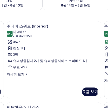
내일
이번 주말
 9일 ~ 8월 10일
8월 14일 ~ 8월 16일
, 셀렉트 컴포트 침대, 미니바
주니어 스위트 (Interior) | 저자극성
주
10
주니어 스위트 (Interior)
주
니
최고예요
10.0
9.
10.0점 만점 중 10점
어
(이
이용 후기 22개
용
스
35㎡
후
위
침실 1개
기
트
3명
22
(Interior)
(A
슈퍼싱글침대 2개 및 슈퍼싱글사이즈 소파베드 1개
개)
사
무료 WiFi
진
주
자세히 보기
니
모
주
자
어
니
두
스
어
보
위
기
요금 보기
스
트
기
위
(Interior)
트
 침구, 오리/거위털 이불, 셀렉트 컴포트 침대, 미니바
저자극성 침구, 오리/거위털 이불, 셀렉
펜
자
11
(A
펜트하우스, 테라스
펜