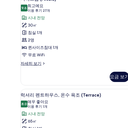
자
럭
최고예요
세
9.6
9.6점 만점 중 10점
스
(이
이용 후기 27개
히
보
용
룸
시내 전망
기
후
(Alcalá)
30㎡
기
사
침실 1개
27
진
2명
개)
모
퀸사이즈침대 1개
두
무료 WiFi
보
디
자세히 보기
럭
기
스
요금 보
룸
(Alcalá)
자
럭셔리 펜트하우스, 온수 욕조 (T
럭
8
세
럭셔리 펜트하우스, 온수 욕조 (Terrace)
셔
히
매우 좋아요
보
8.0
8.0점 만점 중 10점
리
(이
이용 후기 1개
기
용
펜
시내 전망
후
트
65㎡
기