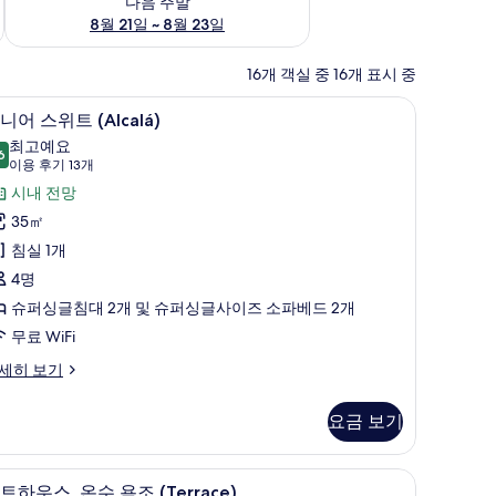
다음 주말
8월 21일 ~ 8월 23일
16개 객실 중 16개 표시 중
 침구, 오리/거위털 이불, 셀렉트 컴포트 침대, 미니바
주니어 스위트 (Alcalá) | 저자극성 침구, 오
주
6
니어 스위트 (Alcalá)
니
최고예요
6
9.6점 만점 중 10점
어
(이
이용 후기 13개
용
스
시내 전망
후
위
35㎡
기
트
침실 1개
13
lcalá)
4명
개)
사
슈퍼싱글침대 2개 및 슈퍼싱글사이즈 소파베드 2개
진
무료 WiFi
모
세히 보기
두
보
요금 보기
기
트 컴포트 침대, 미니바
펜트하우스, 온수 욕조 (Terrace) | 저자극성 
펜
10
lcalá)
트하우스, 온수 욕조 (Terrace)