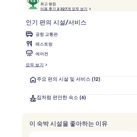
용
최
점
최고 평점
Suite Ext
고
이용 후기 2,327개 모두 보기
후
만
기
점
평
인기 편의 시설/서비스
중
점
9.8
공항 교통편
점,
고
레스토랑
객
에어컨
추
천
모두 보기
주요 편의 시설 및 서비스
(12)
집처럼 편안한 숙소
(6)
이 숙박 시설을 좋아하는 이유