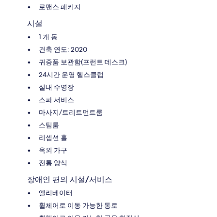
로맨스 패키지
시설
1 개 동
건축 연도: 2020
귀중품 보관함(프런트 데스크)
24시간 운영 헬스클럽
실내 수영장
스파 서비스
마사지/트리트먼트룸
스팀룸
리셉션 홀
옥외 가구
전통 양식
장애인 편의 시설/서비스
엘리베이터
휠체어로 이동 가능한 통로