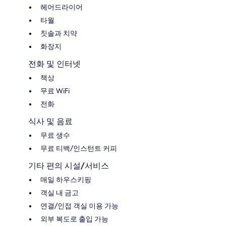
헤어드라이어
타월
칫솔과 치약
화장지
전화 및 인터넷
책상
무료 WiFi
전화
식사 및 음료
무료 생수
무료 티백/인스턴트 커피
기타 편의 시설/서비스
매일 하우스키핑
객실 내 금고
연결/인접 객실 이용 가능
외부 복도로 출입 가능