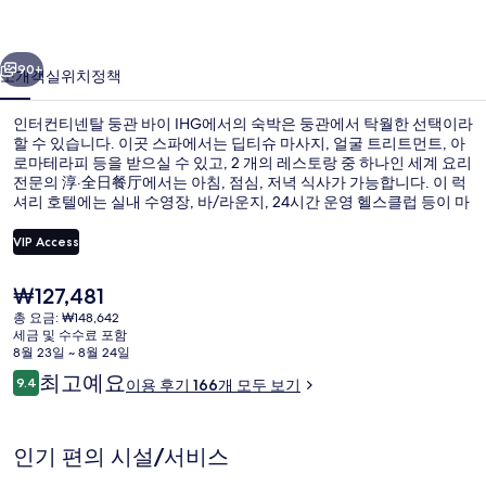
둥
이전
다음
관
90+
소개
객실
위치
정책
바
인터컨티넨탈 둥관 바이 IHG에서의 숙박은 둥관에서 탁월한 선택이라
이
할 수 있습니다. 이곳 스파에서는 딥티슈 마사지, 얼굴 트리트먼트, 아
로마테라피 등을 받으실 수 있고, 2 개의 레스토랑 중 하나인 세계 요리
IHG
전문의 淳·全日餐厅에서는 아침, 점심, 저녁 식사가 가능합니다. 이 럭
의
셔리 호텔에는 실내 수영장, 바/라운지, 24시간 운영 헬스클럽 등이 마
련되어 있습니다. 많은 분들이 이곳의 친절한 고객 서비스에 굉장히 만
사
족했습니다.
VIP Access
진
현
₩127,481
갤
외관
재
총 요금: ₩148,642
가
러
세금 및 수수료 포함
격
8월 23일 ~ 8월 24일
은
리
이
최고예요
9.4
이용 후기 166개 모두 보기
₩127,481
10점 만점 중 9.4점.
용
후
기
인기 편의 시설/서비스