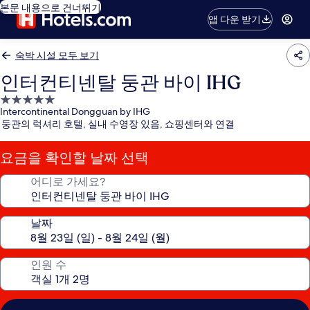
본문 내용으로 건너뛰기
앱 다운 받기
숙박 시설 모두 보기
인터컨티넨탈 둥관 바이 IHG
5.0
Intercontinental Dongguan by IHG
성
둥관의 럭셔리 호텔, 실내 수영장 있음, 쇼핑센터와 연결
급
숙
요금을 확인할 날짜 선택
박
시
어디로 가세요?
설
날짜
인원 수