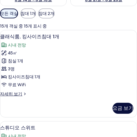
객
모든 객실
침대 1개
침대 2개
실
에
15개 객실 중 15개 표시 중
사
객실 내 편의 시설/서비스
클
6
클래식룸, 킹사이즈침대 1개
용
래
가
시내 전망
식
능
45㎡
룸,
한
침실 1개
킹
필
3명
터
사
킹사이즈침대 1개
이
무료 WiFi
즈
클
자세히 보기
침
래
대
식
요금 보기
룸,
1
킹
개
사
스튜디오 스위트 | 고급 침구, 오리/거위
스
5
이
사
스튜디오 스위트
튜
즈
진
시내 전망