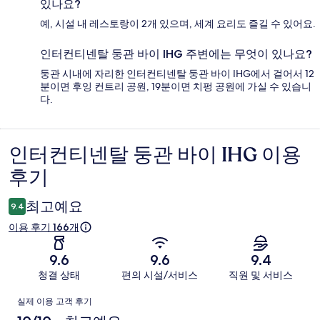
있나요?
예, 시설 내 레스토랑이 2개 있으며, 세계 요리도 즐길 수 있어요.
인터컨티넨탈 둥관 바이 IHG 주변에는 무엇이 있나요?
둥관 시내에 자리한 인터컨티넨탈 둥관 바이 IHG에서 걸어서 12
분이면 후잉 컨트리 공원, 19분이면 치펑 공원에 가실 수 있습니
다.
인터컨티넨탈 둥관 바이 IHG 이용
이
후기
용
후
최고예요
9.4
기
이용 후기 166개
9.6
9.6
9.4
청결 상태
편의 시설/서비스
직원 및 서비스
이
실제 이용 고객 후기