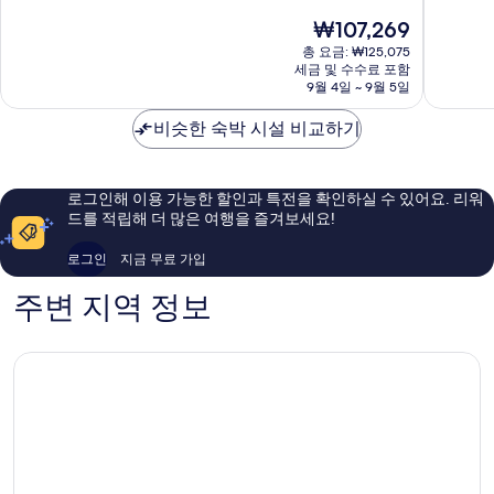
둥
텔
점
점
현
₩107,269
관
둥
중
중
재
시
관
8.6
9.2
총 요금: ₩125,075
요
내
시
점,
점,
세금 및 수수료 포함
금
9월 4일 ~ 9월 5일
내
훌
매
₩107,269
륭
우
비슷한 숙박 시설 비교하기
해
훌
요,
륭
이
해
용
요,
로그인해 이용 가능한 할인과 특전을 확인하실 수 있어요. 리워
후
이
드를 적립해 더 많은 여행을 즐겨보세요!
기
용
24
후
로그인
지금 무료 가입
개
기
324
주변 지역 정보
개