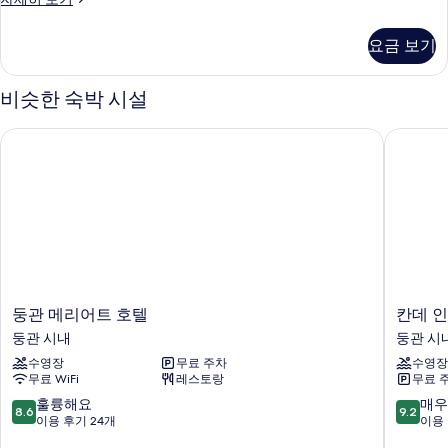
침
래
대
식
요금 보기
룸,
1
킹
개
사
비슷한 숙박 시설
이
(Kids
즈
Theme)
둥관 메리어트 호텔
칸데 인
침
사
대
1
진
개
모
(Kids
두
Theme)
자
보
세
기
히
보
둥
칸
둥관 메리어트 호텔
칸데 
기
관
데
둥관 시내
둥관 시
메
인
수영장
무료 주차
수영장
리
터
무료 WiFi
레스토랑
무료 
어
내
트
셔
10
10
훌륭해요
매우
8.6
9.2
호
널
점
점
이용 후기 24개
이용 
텔
호
만
만