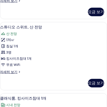
스
자세히 보기
두
위
보
트
요금 보기
(Dining
기
Area)
자
스튜디오 스위트, 산 전망 | 고급 침구, 
스
6
세
스튜디오 스위트, 산 전망
튜
히
산 전망
보
디
기
170㎡
오
침실 1개
스
3명
위
킹사이즈침대 1개
트,
무료 WiFi
산
스
자세히 보기
전
튜
망
디
요금 보기
오
사
스
진
위
객실 내 편의 시설/서비스
클
5
트,
클래식룸, 킹사이즈침대 1개
모
래
산
두
시내 전망
전