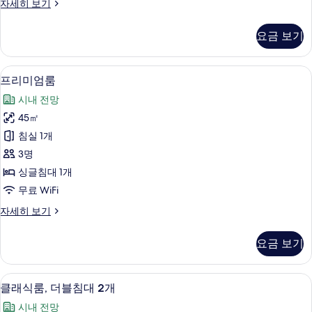
클
자세히 보기
2
래
개
식
요금 보기
룸,
사
더
진
블
객실 내 편의 시설/서비스
프
6
침
모
프리미엄룸
리
대
두
시내 전망
2
미
보
개
45㎡
엄
자
기
침실 1개
세
룸
히
3명
사
보
싱글침대 1개
기
진
무료 WiFi
모
프
자세히 보기
두
리
보
미
요금 보기
엄
기
룸
자
클래식룸, 더블침대 2개 | 욕실 | 별도
클
5
세
클래식룸, 더블침대 2개
래
히
시내 전망
보