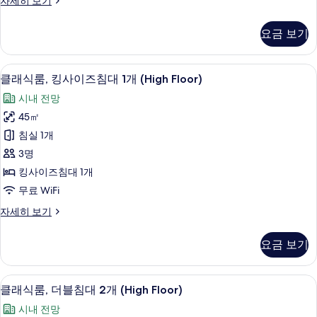
자세히 보기
오
레
스
지
요금 보기
덴
위
셜
트,
스
객실 내 편의 시설/서비스
클
6
튜
클래식룸, 킹사이즈침대 1개 (High Floor)
킹
래
디
사
시내 전망
오
식
스
이
45㎡
룸,
위
즈
침실 1개
트,
킹
킹
침
3명
사
사
대
킹사이즈침대 1개
이
이
1
무료 WiFi
즈
즈
침
개
클
자세히 보기
대
침
래
사
1
대
식
개
진
요금 보기
룸,
1
자
모
킹
세
개
사
두
히
객실 내 편의 시설/서비스
클
5
이
(High
클래식룸, 더블침대 2개 (High Floor)
보
보
래
즈
Floor)
기
시내 전망
침