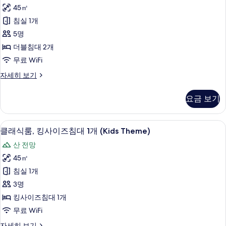
기
식
사
대
45㎡
룸,
1
진
침실 1개
개
더
모
(High
5명
블
두
Floor)
더블침대 2개
자
침
보
무료 WiFi
세
대
기
히
클
자세히 보기
보
2
래
기
개
식
요금 보기
룸,
(High
더
Floor)
블
객실 내 편의 시설/서비스
클
사
5
침
클래식룸, 킹사이즈침대 1개 (Kids Theme)
래
대
진
산 전망
2
식
모
개
45㎡
룸,
(High
두
침실 1개
Floor)
킹
보
자
3명
사
기
세
킹사이즈침대 1개
히
이
무료 WiFi
보
즈
기
클
자세히 보기