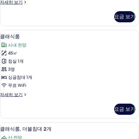
클
자세히 보기
침
래
대
식
요금 보기
룸,
1
킹
개
사
객실 내 편의 시설/서비스
클
5
이
사
클래식룸
래
즈
진
시내 전망
침
식
모
대
45㎡
룸
1
두
침실 1개
개
사
보
자
3명
진
세
기
싱글침대 1개
히
모
무료 WiFi
보
두
기
클
자세히 보기
보
래
기
식
요금 보기
룸
자
세
객실 내 편의 시설/서비스
클
5
히
클래식룸, 더블침대 2개
래
보
산 전망
기