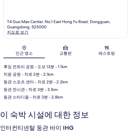
T4 Guo Mao Center, No.1 East Hong Fu Road, Dongguan,
Guangdong, 523000
지도로 보기
지도
인근 명소
교통편
레스토랑
후잉 컨트리 공원
- 도보 13분
- 1.1km
치펑 공원
- 차로 2분
- 2.1km
동관 스포츠 센터
- 차로 2분
- 2.2km
둥관 전시관
- 차로 3분
- 3.1km
동관 스타디움
- 차로 3분
- 2.8km
이 숙박 시설에 대한 정보
인터컨티넨탈 둥관 바이 IHG