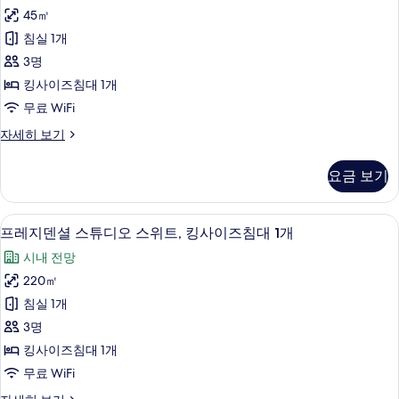
식
망
보
45㎡
룸,
자
기
침실 1개
세
킹
히
3명
사
보
킹사이즈침대 1개
기
이
무료 WiFi
즈
클
자세히 보기
침
래
대
식
요금 보기
룸,
1
킹
개
사
프레지덴셜 스튜디오 스위트, 킹사이즈침대
프
5
이
사
프레지덴셜 스튜디오 스위트, 킹사이즈침대 1개
레
즈
진
시내 전망
침
지
모
대
220㎡
덴
1
두
침실 1개
개
셜
보
자
3명
스
세
기
킹사이즈침대 1개
히
튜
무료 WiFi
보
디
기
프