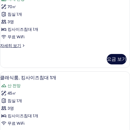
침
디
모
대
70㎡
오
1
두
침실 1개
개
스
보
자
3명
위
세
기
킹사이즈침대 1개
히
트
무료 WiFi
보
사
기
스
자세히 보기
진
튜
모
디
요금 보기
오
두
스
보
위
객실 내 편의 시설/서비스
클
6
트
클래식룸, 킹사이즈침대 1개
기
래
자
산 전망
세
식
히
45㎡
룸,
보
침실 1개
기
킹
3명
사
킹사이즈침대 1개
이
무료 WiFi
즈