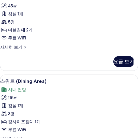
식
기
45㎡
룸,
침실 1개
더
5명
블
더블침대 2개
침
무료 WiFi
대
클
자세히 보기
2
래
개
식
요금 보기
룸,
사
더
진
블
스위트 (Dining Area) | 고급 침구, 
스
9
침
모
스위트 (Dining Area)
위
대
두
시내 전망
2
트
보
개
115㎡
(Dining
자
기
침실 1개
세
Area)
히
3명
사
보
킹사이즈침대 1개
진
기
무료 WiFi
모