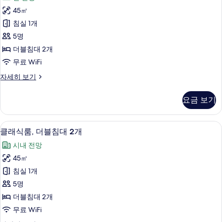
식
45㎡
룸,
침실 1개
더
5명
블
더블침대 2개
침
무료 WiFi
대
클
자세히 보기
2
래
개
식
요금 보기
룸,
사
더
진
블
객실 내 편의 시설/서비스
클
5
침
모
클래식룸, 더블침대 2개
래
대
두
시내 전망
2
식
보
개
45㎡
룸,
자
기
침실 1개
세
더
히
5명
블
보
더블침대 2개
기
침
무료 WiFi
대