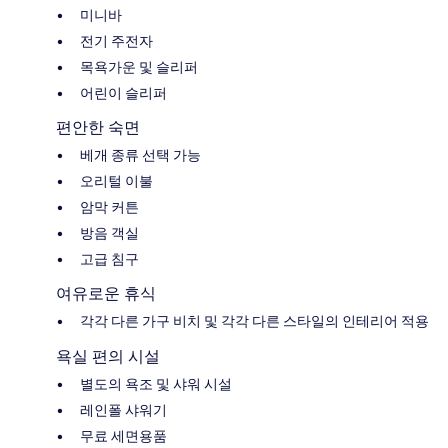
미니바
전기 주전자
목욕가운 및 슬리퍼
어린이 슬리퍼
편안한 숙면
베개 종류 선택 가능
오리털 이불
암막 커튼
방음 객실
고급 침구
여유로운 휴식
각각 다른 가구 비치 및 각각 다른 스타일의 인테리어 적용
욕실 편의 시설
별도의 욕조 및 샤워 시설
레인폴 샤워기
무료 세면용품