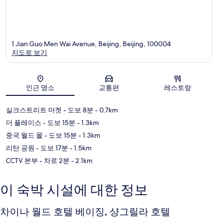
1 Jian Guo Men Wai Avenue, Beijing, Beijing, 100004
지도로 보기
지도
인근 명소
교통편
레스토랑
실크스트리트 마켓
- 도보 8분
- 0.7km
더 플레이스
- 도보 15분
- 1.3km
중국 월드 몰
- 도보 15분
- 1.3km
리탄 공원
- 도보 17분
- 1.5km
CCTV 본부
- 차로 2분
- 2.1km
이 숙박 시설에 대한 정보
차이나 월드 호텔 베이징, 샹그릴라 호텔