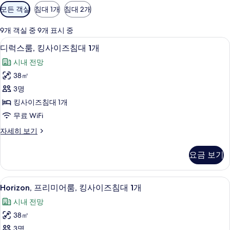
객
모든 객실
침대 1개
침대 2개
실
에
9개 객실 중 9개 표시 중
사
디럭스룸, 킹사이즈침대 1개 | 객실에서
디
6
디럭스룸, 킹사이즈침대 1개
용
럭
가
시내 전망
스
능
38㎡
룸,
한
3명
킹
필
킹사이즈침대 1개
터
사
무료 WiFi
이
디
자세히 보기
즈
럭
침
스
요금 보기
룸,
대
킹
1
사
Horizon,
Horizon, 프리미어룸, 킹사이즈침대 1개
5
이
개
Horizon, 프리미어룸, 킹사이즈침대 1개
프
즈
사
시내 전망
침
리
진
대
38㎡
미
1
모
3명