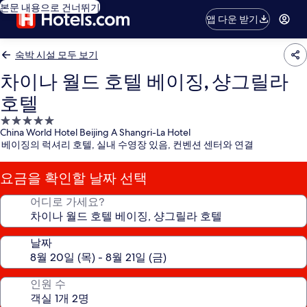
본문 내용으로 건너뛰기
앱 다운 받기
숙박 시설 모두 보기
차이나 월드 호텔 베이징, 샹그릴라
호텔
5.0
China World Hotel Beijing A Shangri-La Hotel
성
베이징의 럭셔리 호텔, 실내 수영장 있음, 컨벤션 센터와 연결
급
숙
요금을 확인할 날짜 선택
박
시
어디로 가세요?
설
날짜
인원 수