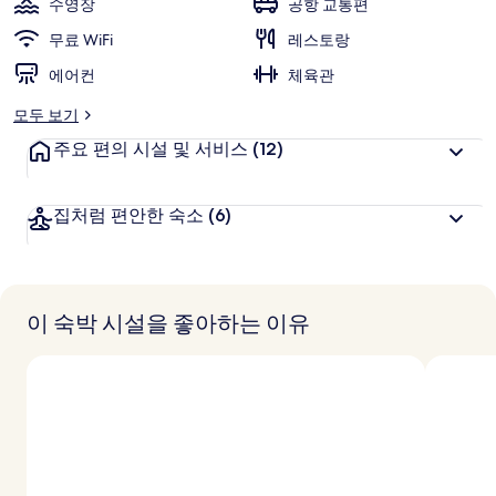
수영장
공항 교통편
갤
무료 WiFi
레스토랑
러
에어컨
체육관
리
모두 보기
주요 편의 시설 및 서비스
(12)
집처럼 편안한 숙소
(6)
이 숙박 시설을 좋아하는 이유