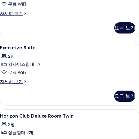
개
두
무료 WiFi
진
자
보
세
모
Horizon
자세히 보기
히
기
Premier
두
보
Room
요금 보기
기
보
자
세
기
히
Executive
셀렉트 컴포트 침대, 미니바, 객실 내 금
8
보
Executive Suite
Suite
기
2명
사
킹사이즈침대 1개
진
무료 WiFi
모
Executive
자세히 보기
두
Suite
보
자
요금 보기
세
기
히
보
Horizon
셀렉트 컴포트 침대, 미니바, 객실 내 금
4
기
Horizon Club Deluxe Room Twin
Club
2명
Deluxe
싱글침대 2개
Room