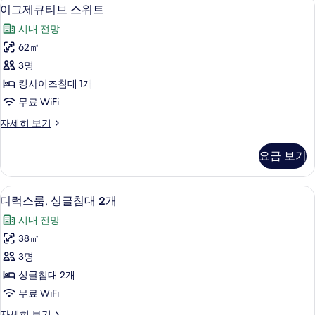
이
5
사
1
이그제큐티브 스위트
그
이
개
시내 전망
즈
제
사
침
62㎡
큐
대
진
3명
1
티
모
개
킹사이즈침대 1개
브
자
두
무료 WiFi
세
스
보
히
이
자세히 보기
위
보
기
그
기
트
제
요금 보기
큐
사
티
진
브
객실에서 보이는 전망
디
6
스
디럭스룸, 싱글침대 2개
모
럭
위
두
시내 전망
트
스
자
보
38㎡
룸,
세
기
3명
히
싱
보
싱글침대 2개
글
기
무료 WiFi
침
디
자세히 보기