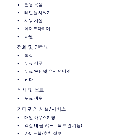
전용 욕실
레인폴 샤워기
샤워 시설
헤어드라이어
타월
전화 및 인터넷
책상
무료 신문
무료 WiFi 및 유선 인터넷
전화
식사 및 음료
무료 생수
기타 편의 시설/서비스
매일 하우스키핑
객실 내 금고(노트북 보관 가능)
가이드북/추천 정보