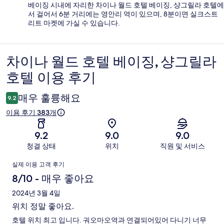
베이징 시내에 자리한 차이나 월드 호텔 베이징, 샹그릴라 호텔에
서 걸어서 6분 거리에는 영안리 역이 있으며, 8분이면 실크스트
리트 마켓에 가실 수 있습니다.
차이나 월드 호텔 베이징, 샹그릴라
이
호텔 이용 후기
용
후
매우 훌륭해요
9.2
기
이용 후기 383개
9.2
9.0
9.0
청결 상태
위치
직원 및 서비스
이
실제 이용 고객 후기
용
8/10 - 매우 좋아요
후
2024년 3월 4일
위치 정말 좋아요.
기
호텔 위치 최고 입니다. 궈오마오역과 연결되어있어 다니기 너무