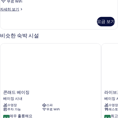
Twin
무료 WiFi
사
Horizon
자세히 보기
Club
진
Deluxe
모
요금 보기
Room
두
Twin
자
비슷한 숙박 시설
보
세
기
히
콘래드 베이징
라이브포
보
기
콘
라
콘래드 베이징
라이브
래
이
베이징 시내
베이징 
드
브
수영장
스파
수영장
베
포
주차 가능
무료 WiFi
레스토
이
추
징
나
10
10
매우 훌륭해요
최고
9.2
9.4