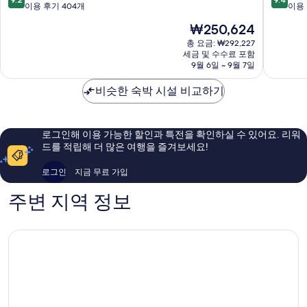
베
호
점
점
이용 후기 404개
이용 
이
텔
만
만
현
₩250,624
징
베
점
점
재
시
이
중
중
총 요금: ₩292,227
요
내
세금 및 수수료 포함
징
9.2
9.4
금
9월 6일 ~ 9월 7일
시
점,
점,
₩250,624
내
매
최
비슷한 숙박 시설 비교하기
우
고
훌
예
륭
요,
해
이
로그인해 이용 가능한 할인과 특전을 확인하실 수 있어요. 리워
요,
용
드를 적립해 더 많은 여행을 즐겨보세요!
이
후
용
기
로그인
지금 무료 가입
후
318
기
개
주변 지역 정보
404
개