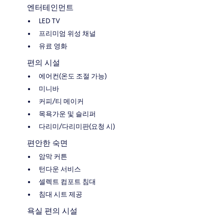
엔터테인먼트
LED TV
프리미엄 위성 채널
유료 영화
편의 시설
에어컨(온도 조절 가능)
미니바
커피/티 메이커
목욕가운 및 슬리퍼
다리미/다리미판(요청 시)
편안한 숙면
암막 커튼
턴다운 서비스
셀렉트 컴포트 침대
침대 시트 제공
욕실 편의 시설