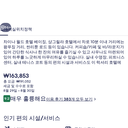
호
텔
이전
다음
베
56+
소개
객실
위치
정책
이
차이나 월드 호텔 베이징, 샹그릴라 호텔에서 차로 10분 이내 거리에는
징,
왕푸징 거리, 싼리툰 로드 등이 있습니다. 커피숍/카페 및 바/라운지가
있어 간단한 식사나 한 잔의 여유를 즐기실 수 있고 사우나도 마련되어
샹
있어 하루를 느긋하게 마무리하실 수 있습니다. 실내 수영장, 피트니스
그
센터, 실내 테니스 코트 등의 편의 시설과 서비스도 이 럭셔리 호텔에
있습니다. 이 숙박 시설은 대중 교통편을 이용하기가 편리해요. 영안리
릴
역의 경우 6분만 걸으면 갈 수 있고 국무 역도 7분 거리에 있어요.
현
₩163,853
재
라
총 요금: ₩191,052
가
세금 및 수수료 포함
실내 수영장
호
격
8월 29일 ~ 8월 30일
은
이
매우 훌륭해요
텔
9.2
이용 후기 383개 모두 보기
₩163,853
10점 만점 중 9.2점.
용
의
후
기
사
인기 편의 시설/서비스
진