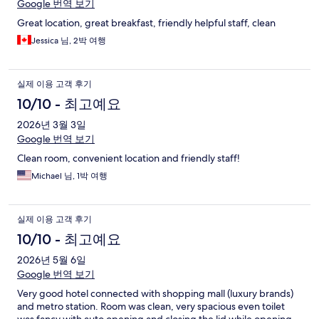
Google 번역 보기
Great location, great breakfast, friendly helpful staff, clean
Jessica 님, 2박 여행
실제 이용 고객 후기
10/10 - 최고예요
2026년 3월 3일
Google 번역 보기
Clean room, convenient location and friendly staff!
Michael 님, 1박 여행
실제 이용 고객 후기
10/10 - 최고예요
2026년 5월 6일
Google 번역 보기
Very good hotel connected with shopping mall (luxury brands)
and metro station. Room was clean, very spacious even toilet
was fancy with auto opening and closing the lid while opening