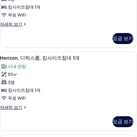
개
어
두
자
킹사이즈침대 1개
룸,
세
보
무료 WiFi
히
킹
기
보
Horizon,
자세히 보기
사
기
프
이
리
요금 보기
미
즈
어
침
룸,
Horizon,
Horizon, 디럭스룸, 킹사이즈침대 1개 
5
킹
대
Horizon, 디럭스룸, 킹사이즈침대 1개
디
사
1
시내 전망
이
럭
개
즈
50㎡
스
침
사
3명
대
룸,
진
1
킹사이즈침대 1개
킹
개
모
무료 WiFi
자
사
두
세
Horizon,
자세히 보기
이
히
보
디
즈
보
럭
기
요금 보기
기
스
침
룸,
대
킹
이그제큐티브 스위트 | 셀렉트 컴포트 침대