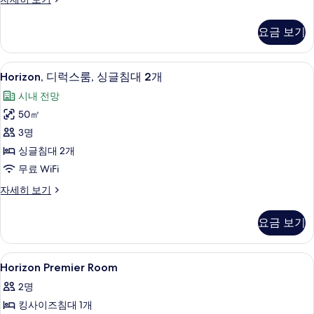
대
럭
2
스
요금 보기
룸,
개
싱
사
글
Horizon,
객실에서 보이는 전망
6
침
진
Horizon, 디럭스룸, 싱글침대 2개
디
대
모
시내 전망
2
럭
두
개
50㎡
스
자
보
3명
세
룸,
기
히
싱글침대 2개
싱
보
무료 WiFi
기
글
Horizon,
자세히 보기
침
디
대
럭
요금 보기
스
2
룸,
개
싱
Horizon
셀렉트 컴포트 침대, 미니바, 객실 내 금
사
4
글
Horizon Premier Room
Premier
침
진
2명
대
Room
모
2
킹사이즈침대 1개
사