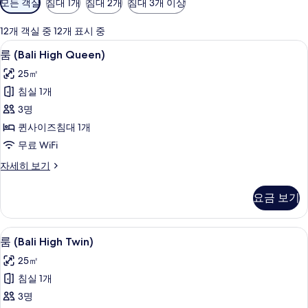
모든 객실
침대 1개
침대 2개
침대 3개 이상
실
에
12개 객실 중 12개 표시 중
사
룸 (Bali High Queen) | 객실 내 
룸
8
룸 (Bali High Queen)
용
(Bali
가
25㎡
High
능
침실 1개
Queen)
한
3명
사
필
퀸사이즈침대 1개
진
터
무료 WiFi
모
두
룸
자세히 보기
(Bali
보
High
요금 보기
기
Queen)
자
세
룸 (Bali High Twin) | 객실 내 금
룸
11
히
룸 (Bali High Twin)
(Bali
보
25㎡
기
High
침실 1개
Twin)
3명
사