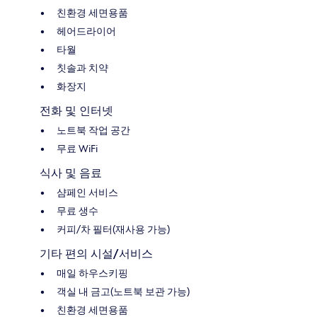
친환경 세면용품
헤어드라이어
타월
칫솔과 치약
화장지
전화 및 인터넷
노트북 작업 공간
무료 WiFi
식사 및 음료
샴페인 서비스
무료 생수
커피/차 필터(재사용 가능)
기타 편의 시설/서비스
매일 하우스키핑
객실 내 금고(노트북 보관 가능)
친환경 세면용품