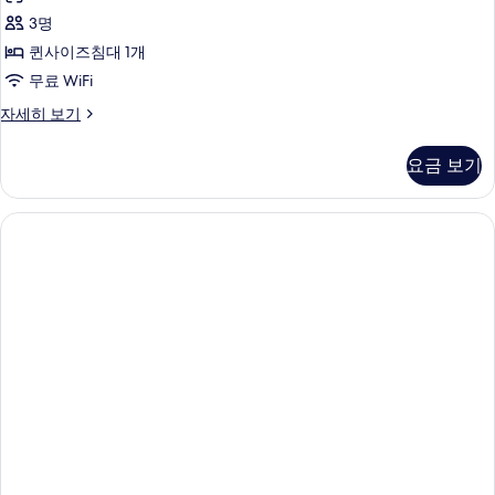
사
3명
진
퀸사이즈침대 1개
모
무료 WiFi
두
Kokomo
자세히 보기
보
Queen
기
자
요금 보기
세
히
보
기