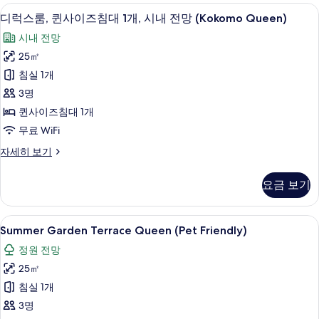
히
객실 내 금고, 노트북 작업 공간, 암막 
디
8
보
디럭스룸, 퀸사이즈침대 1개, 시내 전망 (Kokomo Queen)
럭
기
시내 전망
스
25㎡
룸,
침실 1개
퀸
3명
사
퀸사이즈침대 1개
이
무료 WiFi
즈
디
자세히 보기
침
럭
대
스
요금 보기
룸,
1
퀸
개,
사
Summer
발코니 전망
11
이
시
Summer Garden Terrace Queen (Pet Friendly)
Garden
즈
내
정원 전망
침
Terrace
전
대
25㎡
Queen
1
망
(Pet
침실 1개
개,
(Kokomo
Friendly)
시
3명
내