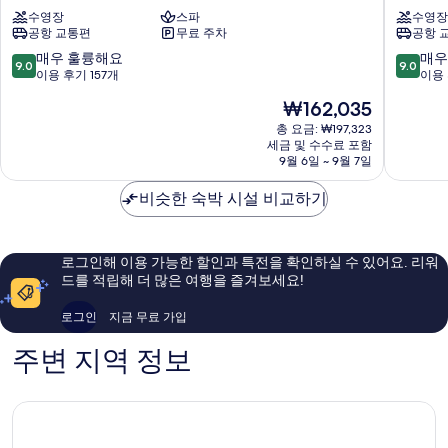
톤
톤
수영장
스파
수영장
스
발
공항 교통편
무료 주차
공항 
호
리
텔,
쿠
10
10
매우 훌륭해요
매우
9.0
9.0
레
타
점
점
이용 후기 157개
이용 
기
리
만
만
현
₩162,035
안
조
점
점
재
발
트
중
중
총 요금: ₩197,323
요
리
세금 및 수수료 포함
다
9.0
9.0
금
9월 6일 ~ 9월 7일
다
운
점,
점,
₩162,035
운
타
매
매
비슷한 숙박 시설 비교하기
타
운
우
우
운
꾸
훌
훌
꾸
따
륭
륭
따
해
해
로그인해 이용 가능한 할인과 특전을 확인하실 수 있어요. 리워
요,
요,
드를 적립해 더 많은 여행을 즐겨보세요!
이
이
용
용
로그인
지금 무료 가입
후
후
기
기
주변 지역 정보
157
1,005
개
개