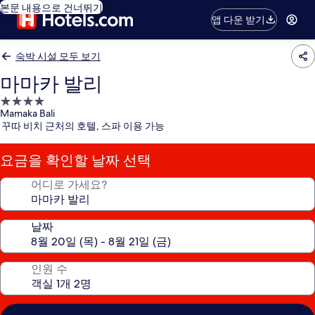
본문 내용으로 건너뛰기
앱 다운 받기
숙박 시설 모두 보기
마마카 발리
4.0
Mamaka Bali
성
꾸따 비치 근처의 호텔, 스파 이용 가능
급
숙
요금을 확인할 날짜 선택
박
시
어디로 가세요?
설
날짜
인원 수