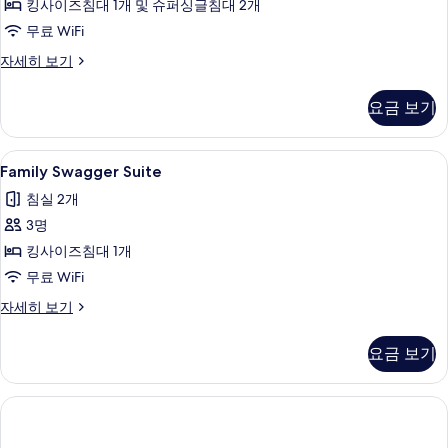
킹사이즈침대 1개 및 슈퍼싱글침대 2개
두
무료 WiFi
보
룸
자세히 보기
기
(Top
Gun)
요금 보기
자
세
히
Family
Family Swagger Suite | 객실 내
6
보
Family Swagger Suite
Swagger
기
침실 2개
Suite
3명
사
킹사이즈침대 1개
진
무료 WiFi
모
두
Family
자세히 보기
Swagger
보
Suite
요금 보기
기
자
세
히
보
기