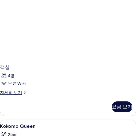
객실
4명
무료 WiFi
객
자세히 보기
실
자
요금 보기
세
히
보
Kokomo
객실 내 금고, 노트북 작업 공간, 암막 
3
기
Kokomo Queen
Queen
25㎡