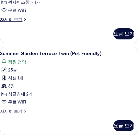
Queen)
사
퀸사이즈침대 1개
전
사
진
무료 WiFi
망
진
(Kokomo
모
Summer
자세히 보기
Queen)
모
두
Garden
자
Terrace
두
보
세
요금 보기
Queen
히
보
기
(Pet
보
Friendly)
기
기
Summer
Summer Garden Terrace Twin (P
10
자
Summer Garden Terrace Twin (Pet Friendly)
Garden
세
정원 전망
히
Terrace
보
25㎡
Twin
기
(Pet
침실 1개
Friendly)
3명
사
싱글침대 2개
진
무료 WiFi
모
Summer
자세히 보기
두
Garden
Terrace
보
요금 보기
Twin
기
(Pet