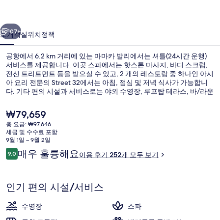
사
이전
다음
진
107+
소개
객실
위치
정책
갤
공항에서 6.2 km 거리에 있는 마마카 발리에서는 셔틀(24시간 운행)
러
서비스를 제공합니다. 이곳 스파에서는 핫스톤 마사지, 바디 스크럽,
전신 트리트먼트 등을 받으실 수 있고, 2 개의 레스토랑 중 하나인 아시
리
아 요리 전문의 Street 32에서는 아침, 점심 및 저녁 식사가 가능합니
다. 기타 편의 시설과 서비스로는 야외 수영장, 루프탑 테라스, 바/라운
지 등이 있습니다. 많은 분들이 이곳의 친절한 고객 서비스에 굉장히
만족했습니다.
현
₩79,659
재
총 요금: ₩97,646
가
세금 및 수수료 포함
야외 수영장, 무료 카바나, 수영장 파라
격
9월 1일 ~ 9월 2일
은
이
매우 훌륭해요
9.0
이용 후기 252개 모두 보기
₩79,659
10점 만점 중 9.0점.
용
후
기
인기 편의 시설/서비스
수영장
스파