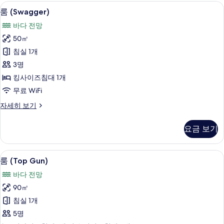
Friendly)
룸 (Swagger) | 객실 내 금고, 노트북
룸
5
자
룸 (Swagger)
(Swagger)
세
바다 전망
히
사
보
50㎡
진
기
침실 1개
모
3명
두
킹사이즈침대 1개
보
무료 WiFi
기
룸
자세히 보기
(Swagger)
자
요금 보기
세
히
보
룸 (Top Gun) | 객실 내 금고, 노트북
룸
8
기
룸 (Top Gun)
(Top
바다 전망
Gun)
90㎡
사
침실 1개
진
5명
모