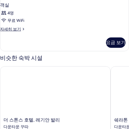
객실
4명
무료 WiFi
객
자세히 보기
실
자
요금 보기
세
히
보
비슷한 숙박 시설
기
더 스톤스 호텔, 레기안 발리
쉐라톤 
더
쉐
더 스톤스 호텔, 레기안 발리
쉐라톤
스
라
다운타운 꾸따
다운타운