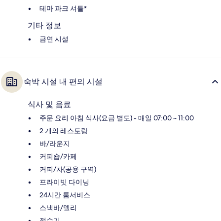
테마 파크 셔틀*
기타 정보
금연 시설
숙박 시설 내 편의 시설
식사 및 음료
주문 요리 아침 식사(요금 별도) - 매일 07:00 ~ 11:00
2 개의 레스토랑
바/라운지
커피숍/카페
커피/차(공용 구역)
프라이빗 다이닝
24시간 룸서비스
스낵바/델리
정수기