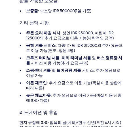
환불 가능한 보증금
보증금:
숙소당 IDR 500000(1일 기준)
기타 선택 사항
주문 요리 아침 식사
: 성인 IDR 250000, 어린이 IDR
125000의 추가 요금으로 이용 가능(대략적인 금액)
공항 셔틀 서비스:
차량 1대당 IDR 315000의 추가 요금으
로 이용 가능(편도, 정원 4명)
크루즈 터미널 셔틀
,
페리 터미널 셔틀
및
버스 정류장 셔
틀
서비스 이용 가능(추가 요금 부과)
쇼핑센터 셔틀
및
놀이공원 셔틀
서비스: 추가 요금으로
이용 가능
이른 체크인
: 추가 요금으로 이용 가능(객실 이용 상황에
따라 다름)
늦은 체크아웃
: 추가 요금으로 이용 가능(객실 이용 상황
에 따라 다름)
리노베이션 및 휴업
현지 규정에 따라 침묵의 날(녜삐)/힌두 신년(오전 6시 시작)