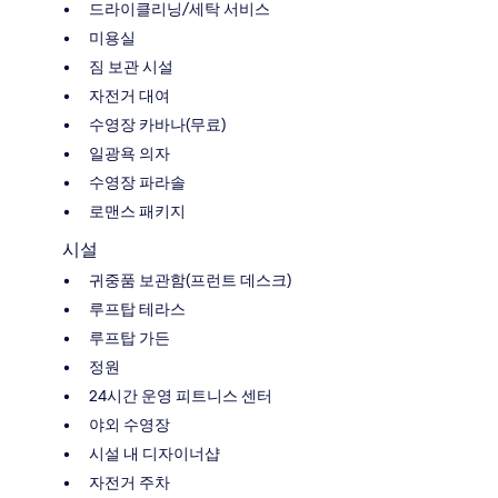
드라이클리닝/세탁 서비스
미용실
짐 보관 시설
자전거 대여
수영장 카바나(무료)
일광욕 의자
수영장 파라솔
로맨스 패키지
시설
귀중품 보관함(프런트 데스크)
루프탑 테라스
루프탑 가든
정원
24시간 운영 피트니스 센터
야외 수영장
시설 내 디자이너샵
자전거 주차