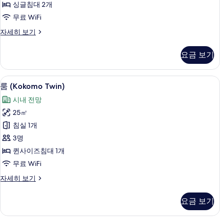
싱글침대 2개
진
무료 WiFi
모
두
룸
자세히 보기
(Bali
보
High
요금 보기
기
Twin)
자
세
객실 내 금고, 노트북 작업 공간, 암막 
룸
8
히
룸 (Kokomo Twin)
(Kokomo
보
시내 전망
기
Twin)
25㎡
사
침실 1개
진
3명
모
퀸사이즈침대 1개
두
무료 WiFi
보
룸
자세히 보기
기
(Kokomo
Twin)
요금 보기
자
세