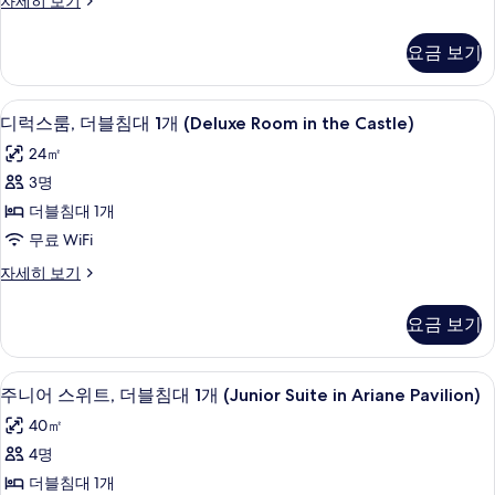
자세히 보기
사
the
블
피
Castle)
진
침
리
자
요금 보기
어
모
세
대
룸,
히
두
1
더
보
디럭스룸, 더블침대 1개 (Deluxe Room i
디
4
블
보
개
디럭스룸, 더블침대 1개 (Deluxe Room in the Castle)
기
럭
침
기
(Superior
24㎡
대
스
Room
1
3명
룸,
개
in
더블침대 1개
(Superior
더
the
Room
무료 WiFi
Castle)
블
in
디
자세히 보기
사
the
침
럭
Castle)
진
대
스
자
요금 보기
룸,
모
세
1
더
히
두
개
블
보
고급 침구, 셀렉트 컴포트 침대, 미니바,
주
3
침
보
(Deluxe
주니어 스위트, 더블침대 1개 (Junior Suite in Ariane Pavilion)
기
니
대
Room
기
40㎡
1
어
in
개
4명
스
the
(Deluxe
더블침대 1개
Room