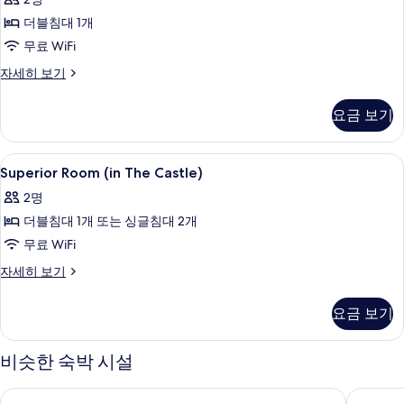
보
In
기
기
더블침대 1개
The
Castle
무료 WiFi
사
Deluxe
자세히 보기
Room
진
In
모
요금 보기
The
두
Castle
자
보
Superior
고급 침구, 셀렉트 컴포트 침대, 미니바,
7
세
Superior Room (in The Castle)
Room
기
히
2명
보
(in
기
더블침대 1개 또는 싱글침대 2개
The
Castle)
무료 WiFi
사
Superior
자세히 보기
Room
진
(in
모
요금 보기
The
두
Castle)
자
비슷한 숙박 시설
보
세
기
히
도멘 드 라 토르티니에르
르 클로스
보