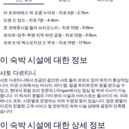
라 포르테레스 뒤 포콩 누아르
- 차로 6분
- 2.7km
도멘 드 캉드
- 차로 7분
- 4.4km
존 코메흐시알 들라 브리오느리
- 차로 10분
- 9.8km
로아르-앙주-투렌 지역 자연 공원
- 차로 12분
- 9.8km
파르크 데 엑스포지션 드 뚜르
- 차로 19분
- 17.9km
이 숙박 시설에 대한 정보
샤토 다르티니
샤토 다르티니에서 조금만 걸으면 샤토 들라 르와도 있어 위치가 환상적입
니다. 이곳 스파에서는 마사지, 바디 랩, 얼굴 트리트먼트 등을 받으실 수
있고, 현대식 유럽 요리 전문의 L Origan에서는 점심 및 저녁 식사가 가능
합니다. 이 럭셔리 호텔의 기타 편의 시설과 서비스로는 풀사이드 바, 야외
테니스 코트, 시즌별로 운영되는 야외 수영장 등이 있습니다. 많은 분들이
이곳의 친절한 고객 서비스 및 전반적인 숙박 시설 상태에 굉장히 만족했
습니다.
이 숙박 시설에 대한 상세 정보