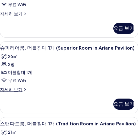
Castle)
위
in
무료 WiFi
사
트,
the
주
자세히 보기
진
Castle)
더
니
자
모
블
어
세
요금 보기
스
두
히
침
위
보
보
대
트,
기
슈피리어룸, 더블침대 1개 (Superior Roo
슈
3
더
기
슈피리어룸, 더블침대 1개 (Superior Room in Ariane Pavilion)
1
피
블
개
26㎡
침
리
(Junior
대
2명
어
1
Suite
더블침대 1개
개
룸,
in
(Junior
무료 WiFi
더
Ariane
Suite
슈
자세히 보기
in
Pavilion)
블
피
Ariane
사
침
리
Pavilion)
요금 보기
어
진
자
대
룸,
세
모
1
더
히
스탠다드룸, 더블침대 1개 (Tradition Ro
스
3
블
두
개
스탠다드룸, 더블침대 1개 (Tradition Room in Ariane Pavilion)
보
탠
침
기
보
(Superior
21㎡
대
다