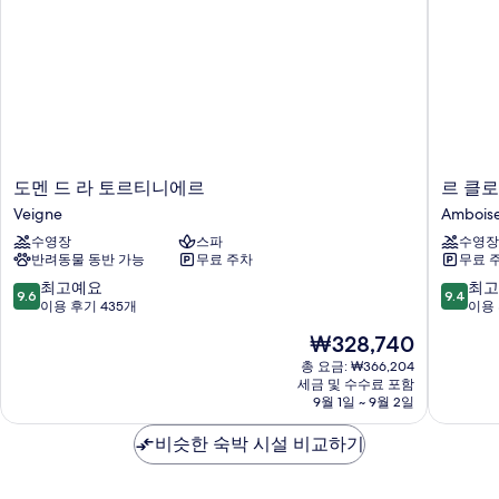
기
도
르
도멘 드 라 토르티니에르
르 클로
멘
클
Veigne
Ambois
드
로
수영장
스파
수영장
라
스
반려동물 동반 가능
무료 주차
무료 
토
디
르
암
10
10
최고예요
최고
9.6
9.4
티
보
점
점
이용 후기 435개
이용 
니
이
만
만
현
₩328,740
에
스
점
점
재
르
Ambois
중
중
총 요금: ₩366,204
요
Veigne
세금 및 수수료 포함
9.6
9.4
금
9월 1일 ~ 9월 2일
점,
점,
₩328,740
최
최
비슷한 숙박 시설 비교하기
고
고
예
예
요,
요,