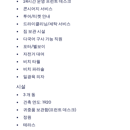
24시간 운영 프런트 데스크
콘시어지 서비스
투어/티켓 안내
드라이클리닝/세탁 서비스
짐 보관 시설
다국어 구사 가능 직원
포터/벨보이
자전거 대여
비치 타월
비치 파라솔
일광욕 의자
시설
3 개 동
건축 연도: 1920
귀중품 보관함(프런트 데스크)
정원
테라스