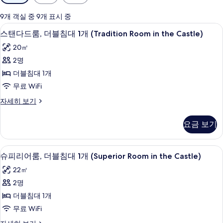
실
에
9개 객실 중 9개 표시 중
사
고급 침구, 셀렉트 컴포트 침대, 미니바,
스
2
스탠다드룸, 더블침대 1개 (Tradition Room in the Castle)
용
탠
가
20㎡
다
능
2명
드
한
더블침대 1개
룸,
필
무료 WiFi
터
더
스
자세히 보기
블
탠
침
다
요금 보기
드
대
룸,
1
더
슈피리어룸, 더블침대 1개 (Superior Roo
슈
4
블
개
슈피리어룸, 더블침대 1개 (Superior Room in the Castle)
피
침
(Tradition
22㎡
대
리
Room
1
2명
어
개
in
더블침대 1개
(Tradition
룸,
the
Room
무료 WiFi
Castle)
더
in
슈