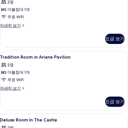
Room
기
1
2명
드
개
in
더블침대 1개
(Superior
룸,
Ariane
Room
무료 WiFi
Pavilion)
더
in
스
자세히 보기
사
Ariane
블
탠
Pavilion)
진
침
다
자
요금 보기
드
모
세
대
룸,
히
두
1
더
보
Tradition
고급 침구, 셀렉트 컴포트 침대, 미니바,
6
블
보
개
Tradition Room in Ariane Pavilion
기
Room
침
기
(Tradition
2명
대
in
Room
1
더블침대 1개
Ariane
개
in
Pavilion
무료 WiFi
(Tradition
Ariane
사
Room
Tradition
자세히 보기
Pavilion)
in
Room
진
사
Ariane
in
모
요금 보기
Pavilion)
Ariane
진
자
두
Pavilion
모
세
자
보
Deluxe
고급 침구, 셀렉트 컴포트 침대, 미니바,
히
9
세
두
Deluxe Room In The Castle
Room
보
기
히
보
2명
기