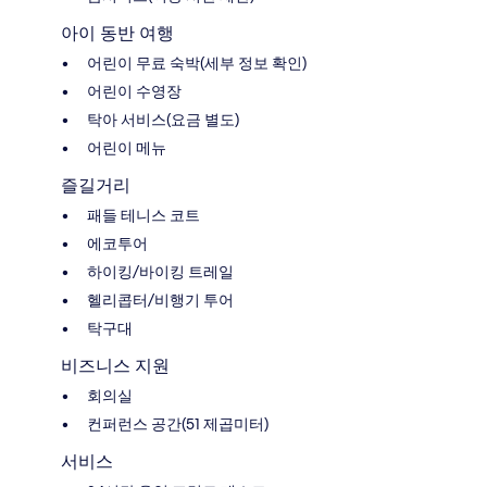
아이 동반 여행
어린이 무료 숙박(세부 정보 확인)
어린이 수영장
탁아 서비스(요금 별도)
어린이 메뉴
즐길거리
패들 테니스 코트
에코투어
하이킹/바이킹 트레일
헬리콥터/비행기 투어
탁구대
비즈니스 지원
회의실
컨퍼런스 공간(51 제곱미터)
서비스