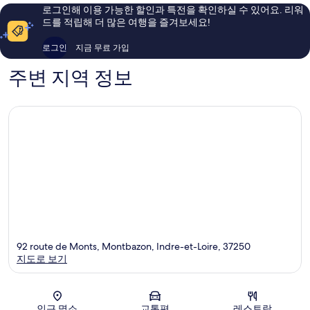
이
이
로그인해 이용 가능한 할인과 특전을 확인하실 수 있어요. 리워
용
용
드를 적립해 더 많은 여행을 즐겨보세요!
후
후
기
기
로그인
지금 무료 가입
435
690
개
개
주변 지역 정보
92 route de Monts, Montbazon, Indre-et-Loire, 37250
지도로 보기
지도
인근 명소
교통편
레스토랑