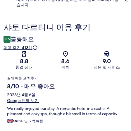
습니다.
샤토 다르티니 이용 후기
이
용
훌륭해요
8.6
후
이용 후기 413개
기
8.8
8.6
9.0
청결 상태
위치
직원 및 서비스
이
실제 이용 고객 후기
용
8/10 - 매우 좋아요
후
2026년 4월 6일
Google 번역 보기
기
We really enjoyed our stay. A romantic hotel in a castle. A
pleasant and cozy spa, though a bit small in terms of capacity.
Michal 님, 2박 여행