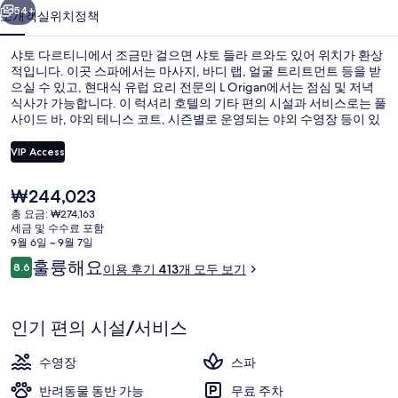
사
54+
소개
객실
위치
정책
진
샤토 다르티니에서 조금만 걸으면 샤토 들라 르와도 있어 위치가 환상
갤
적입니다. 이곳 스파에서는 마사지, 바디 랩, 얼굴 트리트먼트 등을 받
으실 수 있고, 현대식 유럽 요리 전문의 L Origan에서는 점심 및 저녁
러
식사가 가능합니다. 이 럭셔리 호텔의 기타 편의 시설과 서비스로는 풀
리
사이드 바, 야외 테니스 코트, 시즌별로 운영되는 야외 수영장 등이 있
습니다. 많은 분들이 이곳의 친절한 고객 서비스 및 전반적인 숙박 시
설 상태에 굉장히 만족했습니다.
VIP Access
현
₩244,023
외관
재
총 요금: ₩274,163
가
세금 및 수수료 포함
격
9월 6일 ~ 9월 7일
은
이
훌륭해요
8.6
이용 후기 413개 모두 보기
₩244,023
10점 만점 중 8.6점.
용
후
기
인기 편의 시설/서비스
수영장
스파
반려동물 동반 가능
무료 주차