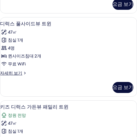
진
스
요금 보기
가
모
든
두
뷰
고급 침구, 객실 내 금고, 암막 커튼, 무
디
6
트
디럭스 풀사이드뷰 트윈
보
럭
윈
기
47㎡
자
스
세
침실 1개
풀
히
4명
보
사
기
퀸사이즈침대 2개
이
무료 WiFi
드
디
자세히 보기
뷰
럭
트
스
요금 보기
풀
윈
사
사
이
고급 침구, 객실 내 금고, 암막 커튼, 무
키
4
드
키즈 디럭스 가든뷰 패밀리 트윈
진
즈
뷰
모
정원 전망
트
디
윈
두
47㎡
럭
자
보
침실 1개
세
스