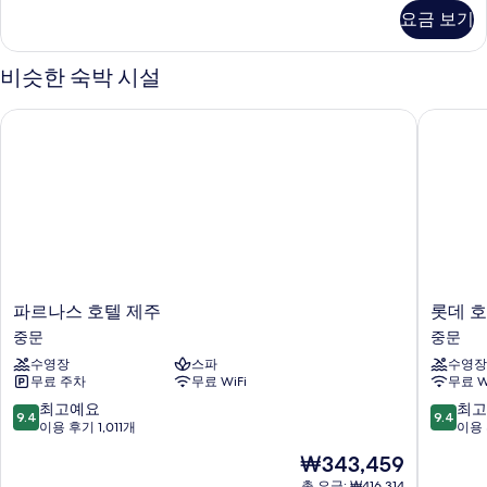
뷰
스
요금 보기
풀
패
사
밀
이
비슷한 숙박 시설
드
리
뷰
파르나스 호텔 제주
롯데 호텔
트
패
밀
윈
리
사
트
윈
진
자
모
세
두
히
보
보
기
파
롯
파르나스 호텔 제주
롯데 호
기
르
데
중문
중문
나
호
수영장
스파
수영장
스
텔
무료 주차
무료 WiFi
무료 W
호
제
텔
주
10
10
최고예요
최고
9.4
9.4
제
중
점
점
이용 후기 1,011개
이용 
주
문
만
만
현
₩343,459
중
점
점
재
문
중
중
총 요금: ₩416,314