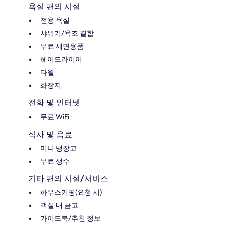
욕실 편의 시설
전용 욕실
샤워기/욕조 결합
무료 세면용품
헤어드라이어
타월
화장지
전화 및 인터넷
무료 WiFi
식사 및 음료
미니 냉장고
무료 생수
기타 편의 시설/서비스
하우스키핑(요청 시)
객실 내 금고
가이드북/추천 정보