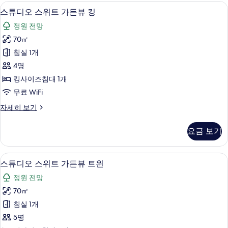
패
풀
스마트 TV
스
5
사
스튜디오 스위트 가든뷰 킹
밀
튜
이
리
정원 전망
드
디
뷰
트
70㎡
오
패
윈
침실 1개
밀
스
리
사
4명
위
트
진
킹사이즈침대 1개
윈
트
모
무료 WiFi
자
가
세
두
스
자세히 보기
히
든
튜
보
보
뷰
디
기
요금 보기
기
오
킹
스
사
위
스마트 TV
스
5
트
스튜디오 스위트 가든뷰 트윈
진
튜
가
모
정원 전망
든
디
뷰
두
70㎡
오
킹
보
침실 1개
자
스
세
기
5명
위
히