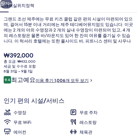
의
70+
소개
객실
위치
정책
사
그랜드 조선 제주에는 무료 키즈 클럽 같은 편의 시설이 마련되어 있으
진
며, 걸어서 15분 이내 거리에는 제주 테디베어뮤지엄도 있습니다. 이곳
에는 2 개의 야외 수영장과 2 개의 실내 수영장이 마련되어 있고, 4 개
갤
의 레스토랑은 물론 바/라운지도 있어 한 잔의 여유를 즐기실 수 있습
러
니다. 이 럭셔리 호텔에는 또한 풀사이드 바, 피트니스 센터 및 사우나
도 마련되어 있습니다. 많은 분들이 이곳의 친절한 고객 서비스에 굉장
리
히 만족했습니다.
현
₩392,000
재
총 요금: ₩432,000
가
세금 및 수수료 포함
외관
격
8월 31일 ~ 9월 1일
은
이
최고예요
9.4
이용 후기 1,006개 모두 보기
₩392,000
10점 만점 중 9.4점.
용
후
기
인기 편의 시설/서비스
수영장
무료 주차
무료 WiFi
레스토랑
에어컨
체육관