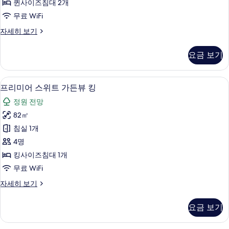
퀸사이즈침대 2개
보
트
무료 WiFi
기
가
스
자세히 보기
든
튜
뷰
디
요금 보기
오
트
스
윈
위
스마트 TV
프
4
트
프리미어 스위트 가든뷰 킹
사
리
가
진
정원 전망
든
미
뷰
모
82㎡
어
트
두
침실 1개
윈
스
자
보
4명
위
세
기
킹사이즈침대 1개
히
트
무료 WiFi
보
가
기
프
자세히 보기
든
리
뷰
미
요금 보기
어
킹
스
사
위