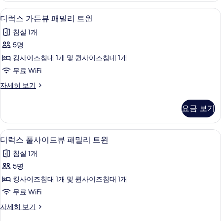
기
이
위
디럭스 가든뷰 패밀리 트윈 | 고급 침구, 
디
4
트
디럭스 가든뷰 패밀리 트윈
드
럭
풀
뷰
침실 1개
사
스
이
트
5명
가
드
윈
킹사이즈침대 1개 및 퀸사이즈침대 1개
뷰
든
트
사
무료 WiFi
뷰
윈
진
디
자세히 보기
자
패
럭
모
세
밀
스
히
요금 보기
두
가
보
리
든
보
기
트
뷰
디럭스 풀사이드뷰 패밀리 트윈 | 고급 침
디
기
4
패
디럭스 풀사이드뷰 패밀리 트윈
윈
럭
밀
사
침실 1개
리
스
트
진
5명
풀
윈
모
킹사이즈침대 1개 및 퀸사이즈침대 1개
자
사
세
두
무료 WiFi
이
히
보
디
자세히 보기
보
드
럭
기
기