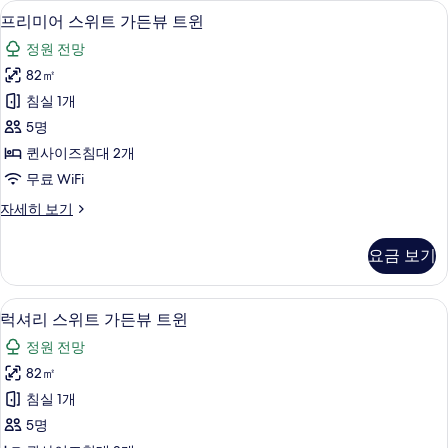
스마트 TV
프
8
트
프리미어 스위트 가든뷰 트윈
진
리
가
모
정원 전망
든
미
뷰
두
82㎡
어
킹
보
침실 1개
자
스
세
기
5명
위
히
퀸사이즈침대 2개
보
트
무료 WiFi
기
가
프
자세히 보기
든
리
뷰
미
요금 보기
어
트
스
윈
위
테라스/파티오
럭
10
트
럭셔리 스위트 가든뷰 트윈
사
셔
가
진
정원 전망
든
리
뷰
모
82㎡
스
트
두
침실 1개
윈
위
자
보
5명
트
세