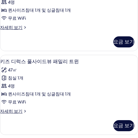
히
기
4명
가
보
퀸사이즈침대 1개 및 싱글침대 1개
기
든
무료 WiFi
뷰
키
자세히 보기
패
즈
밀
디
요금 보기
럭
리
스
트
가
고급 침구, 객실 내 금고, 암막 커튼, 무
키
4
든
키즈 디럭스 풀사이드뷰 패밀리 트윈
윈
즈
뷰
사
47㎡
패
디
밀
진
침실 1개
럭
리
모
4명
트
스
윈
두
퀸사이즈침대 1개 및 싱글침대 1개
풀
자
보
무료 WiFi
세
사
기
히
키
자세히 보기
이
보
즈
기
드
디
요금 보기
럭
뷰
스