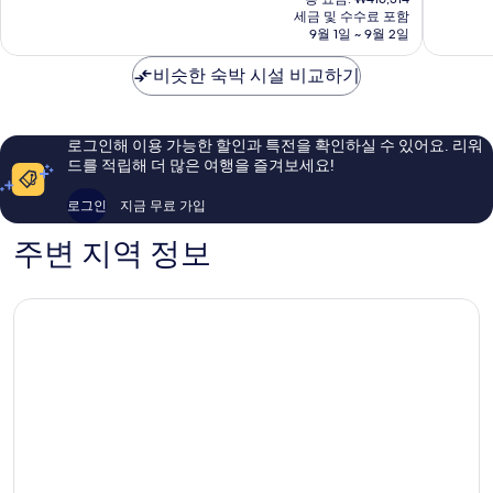
요
세금 및 수수료 포함
9.4
9.4
금
9월 1일 ~ 9월 2일
점,
점,
₩343,459
최
최
비슷한 숙박 시설 비교하기
고
고
예
예
요,
요,
이
이
로그인해 이용 가능한 할인과 특전을 확인하실 수 있어요. 리워
용
용
드를 적립해 더 많은 여행을 즐겨보세요!
후
후
기
기
로그인
지금 무료 가입
1,011
1,009
개
개
주변 지역 정보