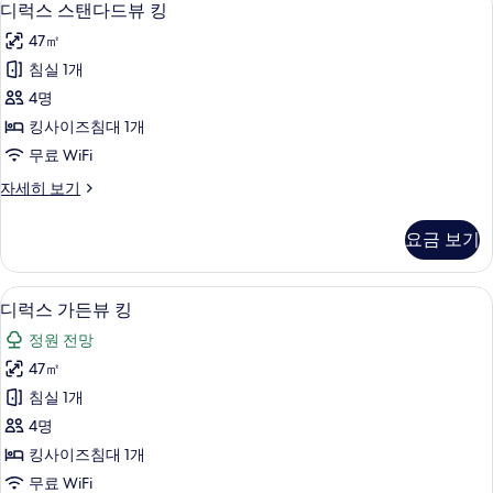
6
디럭스 스탠다드뷰 킹
용
럭
가
47㎡
스
능
침실 1개
스
한
4명
탠
필
킹사이즈침대 1개
터
다
무료 WiFi
드
디
자세히 보기
뷰
럭
킹
스
요금 보기
스
사
탠
진
다
고급 침구, 객실 내 금고, 암막 커튼, 무
디
6
드
디럭스 가든뷰 킹
모
럭
뷰
두
정원 전망
킹
스
자
보
47㎡
가
세
기
침실 1개
히
든
보
4명
뷰
기
킹사이즈침대 1개
킹
무료 WiFi