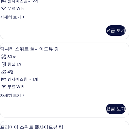
기
퀸사이즈침대 2개
히
가
무료 WiFi
보
든
기
럭
자세히 보기
뷰
셔
트
리
요금 보기
스
윈
위
사
트
테라스/파티오
럭
8
가
럭셔리 스위트 풀사이드뷰 킹
진
셔
든
모
83㎡
뷰
리
트
두
침실 1개
스
윈
보
4명
자
위
세
기
킹사이즈침대 1개
트
히
무료 WiFi
보
풀
기
럭
자세히 보기
사
셔
이
리
요금 보기
스
드
위
뷰
트
고급 침구, 객실 내 금고, 암막 커튼, 무
프
5
풀
프리미어 스위트 풀사이드뷰 킹
킹