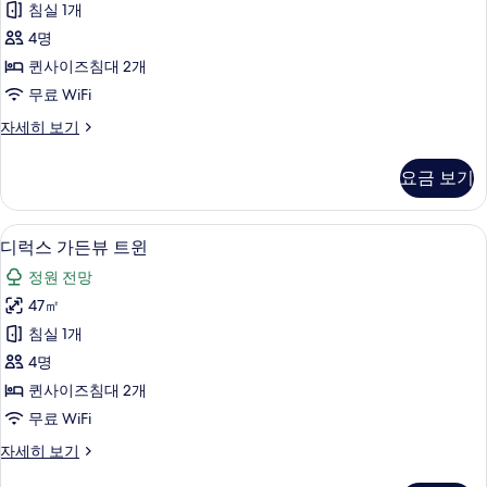
자
보
침실 1개
스
세
기
4명
히
탠
보
퀸사이즈침대 2개
다
기
무료 WiFi
드
디
자세히 보기
뷰
럭
트
스
요금 보기
스
윈
탠
사
다
고급 침구, 객실 내 금고, 암막 커튼, 무
디
6
드
디럭스 가든뷰 트윈
진
럭
뷰
모
정원 전망
트
스
윈
두
47㎡
가
자
보
침실 1개
세
든
히
기
4명
뷰
보
퀸사이즈침대 2개
기
트
무료 WiFi
윈
디
자세히 보기
사
럭