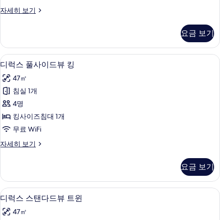
사
디
자세히 보기
진
럭
모
스
요금 보기
가
두
든
보
뷰
고급 침구, 객실 내 금고, 암막 커튼, 무
디
6
킹
디럭스 풀사이드뷰 킹
기
럭
자
47㎡
세
스
히
침실 1개
풀
보
4명
기
사
킹사이즈침대 1개
이
무료 WiFi
드
디
자세히 보기
뷰
럭
킹
스
요금 보기
풀
사
사
진
이
고급 침구, 객실 내 금고, 암막 커튼, 무
디
6
드
디럭스 스탠다드뷰 트윈
모
럭
뷰
두
47㎡
킹
스