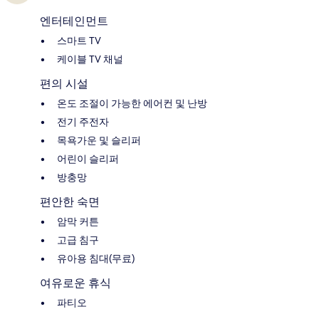
엔터테인먼트
스마트 TV
케이블 TV 채널
편의 시설
온도 조절이 가능한 에어컨 및 난방
전기 주전자
목욕가운 및 슬리퍼
어린이 슬리퍼
방충망
편안한 숙면
암막 커튼
고급 침구
유아용 침대(무료)
여유로운 휴식
파티오