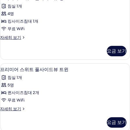
리
사
사
침실 1개
이
미
드
진
4명
어
뷰
모
킹사이즈침대 1개
킹
스
자
두
무료 WiFi
위
세
보
프
자세히 보기
히
트
리
기
보
풀
미
기
요금 보기
어
사
스
이
위
고급 침구, 객실 내 금고, 암막 커튼, 무
프
5
트
프리미어 스위트 풀사이드뷰 트윈
드
리
풀
뷰
침실 1개
사
미
이
킹
5명
어
드
사
퀸사이즈침대 2개
뷰
스
킹
진
무료 WiFi
위
자
모
프
자세히 보기
세
트
리
두
히
풀
미
보
요금 보기
보
어
기
사
스