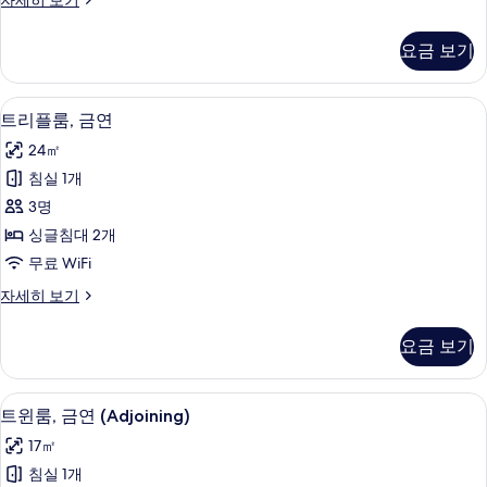
자세히 보기
사
드
진
룸,
요금 보기
금
모
연
두
(Connecting
트리플룸, 금연 | 책상, 방음 설비, 무료 W
트
보
7
Room)
트리플룸, 금연
리
자
기
24㎡
세
플
히
침실 1개
룸,
보
3명
기
금
싱글침대 2개
연
무료 WiFi
사
트
자세히 보기
진
리
모
플
요금 보기
룸,
두
금
보
연
책상, 방음 설비, 무료 WiFi, 침대 시트
트
5
자
트윈룸, 금연 (Adjoining)
기
윈
세
17㎡
히
룸,
보
침실 1개