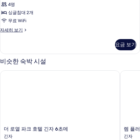
금
기
4명
연
싱글침대 2개
(Adjoining)
무료 WiFi
사
트
자세히 보기
진
윈
모
룸,
요금 보기
금
두
연
보
(Adjoining)
비슷한 숙박 시설
자
기
세
더 로열 파크 호텔 긴자 6초메
렘 플러스
히
보
기
더
렘
더 로열 파크 호텔 긴자 6초메
렘 플러
로
플
긴자
긴자
열
러