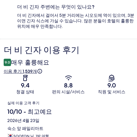
더 비 긴자 주변에는 무엇이 있나요?
더 비 긴자에서 걸어서 5분 거리에는 시오도메 역이 있으며, 3분
이면 긴자 식스에 가실 수 있습니다. 많은 분들이 호텔의 훌륭한
위치에 매우 만족합니다.
더 비 긴자 이용 후기
이
용
매우 훌륭해요
9.0
후
이용 후기 1,539개
기
9.4
8.8
9.0
청결 상태
편의 시설/서비스
직원 및 서비스
이
실제 이용 고객 후기
용
10/10 - 최고예요
후
2026년 4월 23일
숙소 앞 패밀리마트
기
SOOEON 님, 1박 여행