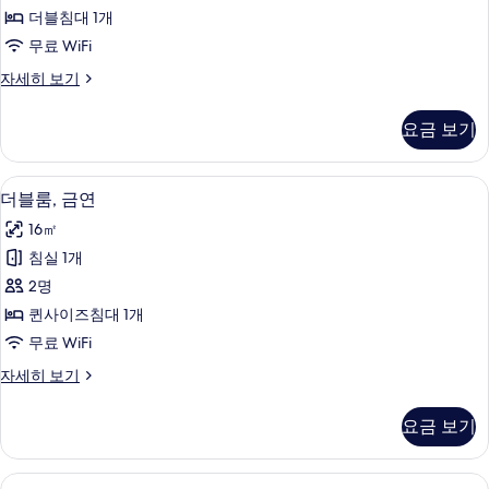
블
더블침대 1개
침
무료 WiFi
대
더
자세히 보기
1
블
개,
룸,
요금 보기
더
금
블
연
침
책상, 방음 설비, 무료 WiFi, 침대 시트
더
8
대
(Semi
더블룸, 금연
블
1
Double)
16㎡
개,
룸,
사
금
침실 1개
금
연
진
2명
(Semi
연
모
Double)
퀸사이즈침대 1개
사
두
자
무료 WiFi
세
진
보
히
더
자세히 보기
모
기
보
블
기
두
룸,
요금 보기
금
보
연
기
자
책상, 방음 설비, 무료 WiFi, 침대 시트
스