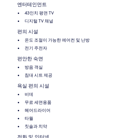
엔터테인먼트
43인치 평면 TV
디지털 TV 채널
편의 시설
온도 조절이 가능한 에어컨 및 난방
전기 주전자
편안한 숙면
방음 객실
침대 시트 제공
욕실 편의 시설
비데
무료 세면용품
헤어드라이어
타월
칫솔과 치약
전화 및 인터넷