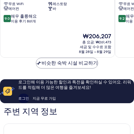
무료 WiFi
레스토랑
무료 W
파
스
에어컨
바
에어컨
크
긴
호
자
10
10
매우 훌륭해요
매우
9.0
9.2
텔
긴
점
점
이용 후기 861개
이용 
긴
자
만
만
자
점
점
현
₩206,207
6
중
중
재
초
총 요금: ₩261,473
9.0
9.2
요
세금 및 수수료 포함
메
점,
점,
금
8월 28일 ~ 8월 29일
긴
매
매
₩206,207
자
우
우
비슷한 숙박 시설 비교하기
훌
훌
륭
륭
해
해
요,
요,
로그인해 이용 가능한 할인과 특전을 확인하실 수 있어요. 리워
이
이
드를 적립해 더 많은 여행을 즐겨보세요!
용
용
후
후
로그인
지금 무료 가입
기
기
861
1,269
주변 지역 정보
개
개