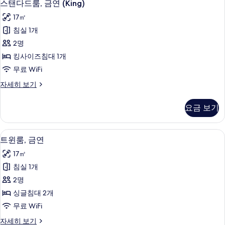
7
세
스탠다드룸, 금연 (King)
탠
히
17㎡
보
다
기
침실 1개
드
2명
룸,
킹사이즈침대 1개
금
무료 WiFi
연
스
자세히 보기
(King)
탠
사
다
요금 보기
드
진
룸,
모
금
책상, 방음 설비, 무료 WiFi, 침대 시트
트
9
연
두
트윈룸, 금연
윈
(King)
보
17㎡
자
룸,
기
세
침실 1개
금
히
2명
보
연
기
싱글침대 2개
사
무료 WiFi
진
트
자세히 보기