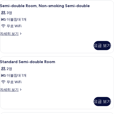
진
윈
Semi-
책상, 방음 설비, 무료 WiFi, 침대 시트
7
룸,
Semi-double Room, Non-smoking Semi-double
모
double
금
두
3명
연
Room,
자
보
더블침대 1개
Non-
세
smoking
기
무료 WiFi
히
Semi-
보
Semi-
자세히 보기
기
double
double
Room,
사
요금 보기
Non-
진
smoking
Semi-
모
Standard
책상, 방음 설비, 무료 WiFi, 침대 시트
1
double
Standard Semi-double Room
두
Semi-
자
2명
보
세
double
히
더블침대 1개
Room
기
보
사
무료 WiFi
기
진
Standard
자세히 보기
Semi-
모
double
요금 보기
두
Room
자
보
세