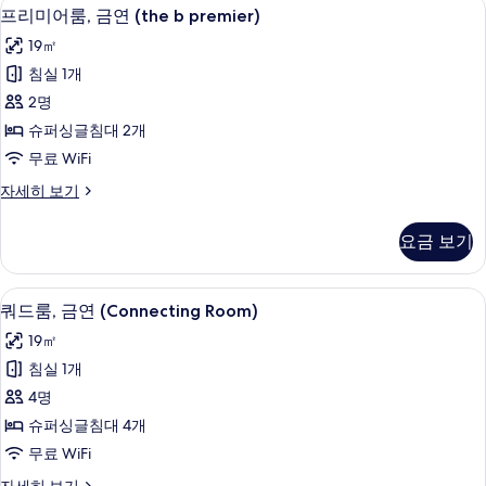
책상, 방음 설비, 무료 WiFi, 침대 시트
프
기
9
히
프리미어룸, 금연 (the b premier)
리
보
19㎡
기
미
침실 1개
어
2명
룸,
슈퍼싱글침대 2개
금
무료 WiFi
연
프
자세히 보기
(the
리
b
미
요금 보기
premier)
어
룸,
사
금
쿼드룸, 금연 (Connecting Room) | 책
쿼
진
7
연
쿼드룸, 금연 (Connecting Room)
드
(the
모
19㎡
b
룸,
두
premier)
침실 1개
금
자
보
4명
세
연
기
히
슈퍼싱글침대 4개
(Connecting
보
무료 WiFi
Room)
기
쿼