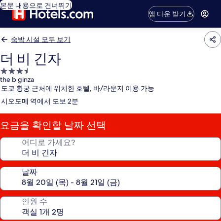
본문 내용으로 건너뛰기
앱 다운 받기
숙박 시설 모두 보기
더 비 긴자
3.5
the b ginza
성
도쿄 황궁 근처에 위치한 호텔, 바/라운지 이용 가능
급
시오도메 역에서 도보 2분
숙
박
요금을 확인할 날짜 선택
시
설
어디로 가세요?
날짜
인원 수