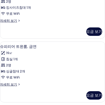
보
2명
세
룸,
기
히
킹사이즈침대 1개
금
보
무료 WiFi
기
연
스
자세히 보기
(Corner
탠
King)
다
요금 보기
드
사
룸,
진
금
책상, 방음 설비, 무료 WiFi, 침대 시트
슈
모
8
연
슈피리어 트윈룸, 금연
피
(Corner
두
19㎡
King)
리
보
자
침실 1개
어
세
기
2명
히
트
보
싱글침대 2개
윈
기
무료 WiFi
룸,
슈
자세히 보기
금
피
연
리
요금 보기
어
사
트