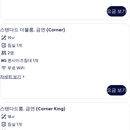
모
윈
두
룸,
요금 보기
금
보
연
기
자
책상, 방음 설비, 무료 WiFi, 침대 시트
스
8
세
스탠다드 더블룸, 금연 (Corner)
탠
히
19㎡
보
다
기
침실 1개
드
2명
더
퀸사이즈침대 1개
블
무료 WiFi
룸,
스
자세히 보기
금
탠
연
다
요금 보기
드
(Corner)
더
사
블
책상, 방음 설비, 무료 WiFi, 침대 시트
스
8
룸,
진
스탠다드룸, 금연 (Corner King)
탠
금
모
18㎡
연
다
두
(Corner)
침실 1개
드
자