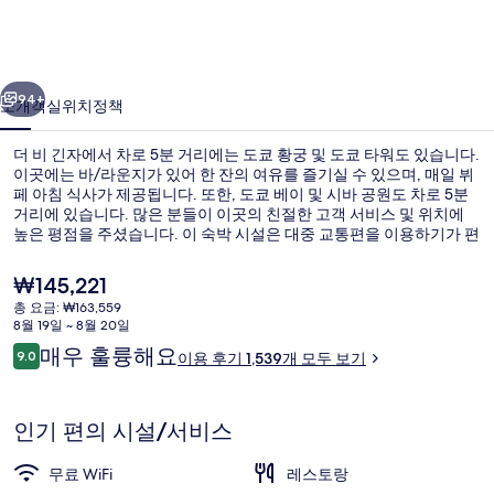
사
진
이전
다음
갤
94+
소개
객실
위치
정책
러
더 비 긴자에서 차로 5분 거리에는 도쿄 황궁 및 도쿄 타워도 있습니다.
리
이곳에는 바/라운지가 있어 한 잔의 여유를 즐기실 수 있으며, 매일 뷔
페 아침 식사가 제공됩니다. 또한, 도쿄 베이 및 시바 공원도 차로 5분
거리에 있습니다. 많은 분들이 이곳의 친절한 고객 서비스 및 위치에
높은 평점을 주셨습니다. 이 숙박 시설은 대중 교통편을 이용하기가 편
리해요. 시오도메 역의 경우 5분만 걸으면 갈 수 있고 히가시긴자 역도
6분 거리에 있어요.
현
₩145,221
재
총 요금: ₩163,559
가
8월 19일 ~ 8월 20일
내부 입구
격
이
매우 훌륭해요
9.0
이용 후기 1,539개 모두 보기
은
10점 만점 중 9.0점.
용
₩145,221
후
기
인기 편의 시설/서비스
무료 WiFi
레스토랑