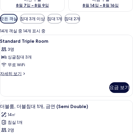
8월 7일 ~ 8월 9일
8월 14일 ~ 8월 16일
객
모든 객실
침대 3개 이상
침대 1개
침대 2개
실
에
14개 객실 중 14개 표시 중
사
Standard
책상, 방음 설비, 무료 WiFi, 침대 시트
1
Standard Triple Room
용
Triple
가
3명
Room
능
싱글침대 3개
사
한
무료 WiFi
진
필
모
Standard
자세히 보기
터
Triple
두
Room
요금 보기
보
자
세
기
히
책상, 방음 설비, 무료 WiFi, 침대 시트
더
8
보
더블룸, 더블침대 1개, 금연 (Semi Double)
블
기
14㎡
룸,
침실 1개
더
2명