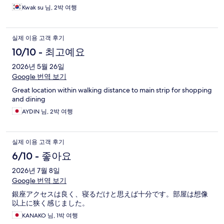
실 내 있다면, 해주지 않아 매우 불편합니다. 저는 룸클리닝 당시
Kwak su 님, 2박 여행
객실에 있었기에 리셉션에 직접 가서 룸 번호를 남기고 쓰레기통
과 사용한 수건을 가져가 달라고 말씀드리고 일정을 나섰으나, 복
귀했을때 그대로인 것을 확인할 수 있었습니다. 다음날 본 내용에
실제 이용 고객 후기
대해 직원에게 얘기했을때에도 별도 사과의 멘트 없이 얼머무려
넘어가려는 태도를 보여 다시 사용을 할지는 조금 의문입니다. 다
10/10 - 최고예요
만 호텔의 로비 등은 매우 좋았습니다.
2026년 5월 26일
Google 번역 보기
Great location within walking distance to main strip for shopping
and dining
AYDIN 님, 2박 여행
실제 이용 고객 후기
6/10 - 좋아요
2026년 7월 8일
Google 번역 보기
銀座アクセスは良く、寝るだけと思えば十分です。部屋は想像
以上に狭く感じました。
KANAKO 님, 1박 여행