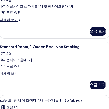
4명
싱글사이즈 소파베드 1개 및 퀸사이즈침대 1개
무료 WiFi
Queen
자세히 보기
Suite
자
요금 보기
세
히
보
Standard
객실 내 금고, 책상, 암막 커튼, 다리미
4
기
Standard Room, 1 Queen Bed, Non Smoking
Room,
2명
1
퀸사이즈침대 1개
Queen
Bed,
무료 WiFi
Non
Standard
자세히 보기
Smoking
Room,
1
사
요금 보기
Queen
진
Bed,
Non
모
객실 내 금고, 책상, 암막 커튼, 다리미
스
5
Smoking
스위트, 퀸사이즈침대 1개, 금연 (with Sofabed)
두
위
자
침실 1개
보
세