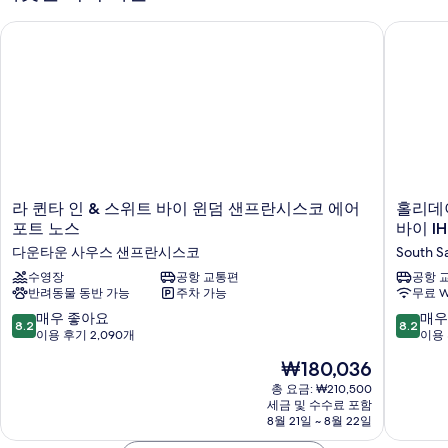
금
침
라 퀸타 인 & 스위트 바이 윈덤 샌프란시스코 에어포트 노스
홀리데이 
연,
대
1
냉
개,
장
금
연,
고
냉
및
장
고
전
및
자
전
라
홀
라 퀸타 인 & 스위트 바이 윈덤 샌프란시스코 에어
홀리데
레
자
퀸
리
포트 노스
바이 I
레
인
타
데
인
다운타운 사우스 샌프란시스코
South S
인
이
지
지
&
수영장
공항 교통편
인
공항 
(with
(with
반려동물 동반 가능
주차 가능
무료 W
스
익
Sofabed)
위
스
Sofabed)
10
10
매우 좋아요
매우
자
8.2
8.2
트
프
점
점
이용 후기 2,090개
이용 
사
세
바
레
만
만
히
현
진
₩180,036
이
스
점
점
보
재
윈
샌
중
중
총 요금: ₩210,500
모
기
요
덤
프
세금 및 수수료 포함
8.2
8.2
두
금
샌
8월 21일 ~ 8월 22일
란
점,
점,
₩180,036
프
시
매
매
보