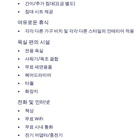
간이/추가 침대(요금 별도)
침대 시트 제공
여유로운 휴식
각각 다른 가구 비치 및 각각 다른 스타일의 인테리어 적용
욕실 편의 시설
전용 욕실
샤워기/욕조 결합
무료 세면용품
헤어드라이어
타월
화장지
전화 및 인터넷
책상
무료 WiFi
무료 시내 통화
전기 어댑터/충전기