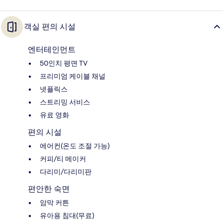
객실 편의 시설
엔터테인먼트
50인치 평면 TV
프리미엄 케이블 채널
넷플릭스
스트리밍 서비스
유료 영화
편의 시설
에어컨(온도 조절 가능)
커피/티 메이커
다리미/다리미판
편안한 숙면
암막 커튼
유아용 침대(무료)