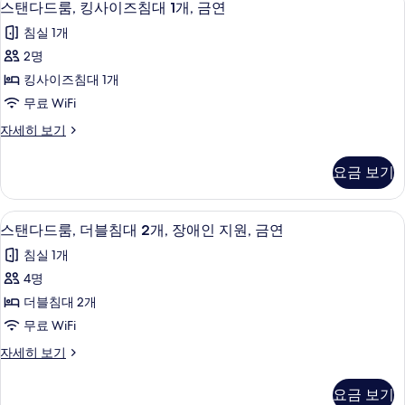
4
사
스탠다드룸, 킹사이즈침대 1개, 금연
대
기
탠
이
1
침실 1개
즈
다
개,
침
2명
드
대
금
킹사이즈침대 1개
1
룸,
연
개,
무료 WiFi
킹
금
사
스
자세히 보기
연
사
탠
진
자
이
다
세
모
요금 보기
드
히
즈
두
룸,
보
침
킹
기
보
객실 내 금고, 책상, 암막 커튼, 다리미
스
4
사
스탠다드룸, 더블침대 2개, 장애인 지원, 금연
대
기
탠
이
1
침실 1개
즈
다
개,
침
4명
드
대
금
더블침대 2개
1
룸,
연
개,
무료 WiFi
더
금
사
스
자세히 보기
연
블
탠
진
자
침
다
세
모
요금 보기
드