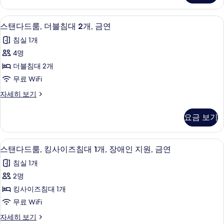
히
대
두
룸,
보
2
더
기
보
객실 내 금고, 책상, 암막 커튼, 다리미
스
4
블
개,
스탠다드룸, 더블침대 2개, 금연
기
탠
침
장
침실 1개
대
다
애
2
4명
드
개,
인
더블침대 2개
장
룸,
지
애
무료 WiFi
더
인
원,
스
자세히 보기
지
블
탠
금
원,
침
다
금
연
요금 보기
드
연
대
사
룸,
자
2
더
세
진
객실 내 금고, 책상, 암막 커튼, 다리미
스
4
블
개,
스탠다드룸, 킹사이즈침대 1개, 장애인 지원, 금연
히
모
탠
침
보
금
침실 1개
대
두
기
다
연
2
2명
보
드
개,
사
킹사이즈침대 1개
금
기
룸,
진
연
무료 WiFi
킹
자
모
스
자세히 보기
세
사