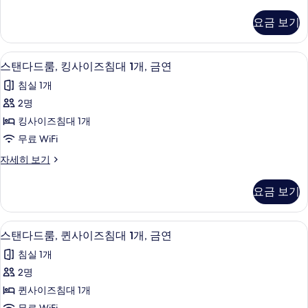
탠
두
히
이
다
보
보
요금 보기
드
기
즈
기
룸,
침
킹
객실 내 금고, 책상, 암막 커튼, 다리미
스
4
사
스탠다드룸, 킹사이즈침대 1개, 금연
대
탠
이
1
침실 1개
즈
다
개,
침
2명
드
대
장
킹사이즈침대 1개
1
룸,
애
개,
무료 WiFi
킹
장
인
스
자세히 보기
애
사
탠
지
인
이
다
지
원,
요금 보기
드
원,
즈
금
룸,
금
침
킹
연
연
객실 내 금고, 책상, 암막 커튼, 다리미
스
4
사
스탠다드룸, 퀸사이즈침대 1개, 금연
대
자
사
탠
이
세
1
침실 1개
즈
진
히
다
개,
침
2명
보
모
드
대
기
금
퀸사이즈침대 1개
1
두
룸,
연
개,