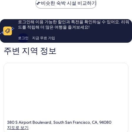
란
비슷한 숙박 시설 비교하기
스
우
우
기
시
코-
좋
좋
스
공
아
아
코
항
요,
요,
로그인해 이용 가능한 할인과 특전을 확인하실 수 있어요. 리워
에
노
이
이
드를 적립해 더 많은 여행을 즐겨보세요!
어
스
용
용
포
바
후
후
로그인
지금 무료 가입
트
이
기
기
노
IHG
2,090
1,006
주변 지역 정보
스
South
개
개
다
San
운
Francisc
타
운
사
우
스
샌
프
란
시
스
코
380 S Airport Boulevard, South San Francisco, CA, 94080
지도로 보기