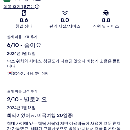
기
이용 후기 1,871개
8.6
8.0
8.8
청결 상태
편의 시설/서비스
직원 및 서비스
이
실제 이용 고객 후기
용
6/10 - 좋아요
후
2024년 1월 13일
숙소 위치와 서비스, 청결도가 나쁘진 않으나 비행기 소음은 들립
기
니다
BONG JIN 님, 5박 여행
실제 이용 고객 후기
2/10 - 별로예요
2024년 1월 13일
최악이었어요. 미국여행 20일중!
침대 사이에 있는 협탁 서랍억 저번 이용객들이 사용한 코푼 휴지
가 가득했고, 히터가 고장난곳으로 방을 배치해서 결국 피곤한 몸