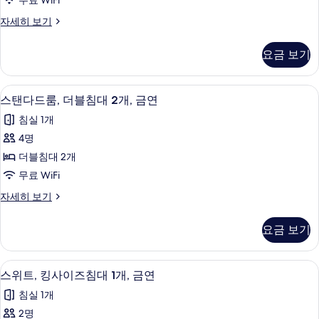
무료 WiFi
보
퀸
금
사
스
자세히 보기
연
기
사
탠
진
자
이
다
세
모
요금 보기
드
히
즈
두
룸,
보
침
퀸
기
보
객실 내 금고, 책상, 암막 커튼, 다리미
스
4
사
스탠다드룸, 더블침대 2개, 금연
대
기
탠
이
1
침실 1개
즈
다
개,
침
4명
드
대
금
더블침대 2개
1
룸,
연
개,
무료 WiFi
더
금
사
스
자세히 보기
연
블
탠
진
자
침
다
세
모
요금 보기
드
히
대
두
룸,
보
2
더
기
보
스위트, 킹사이즈침대 1개, 금연 | 객실 
스
4
블
개,
스위트, 킹사이즈침대 1개, 금연
기
위
침
금
침실 1개
대
트,
연
2
2명