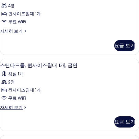
트,
히
4명
기
퀸
보
퀸사이즈침대 1개
기
사
무료 WiFi
이
스
자세히 보기
즈
위
침
트,
요금 보기
퀸
대
사
1
이
객실 내 금고, 책상, 암막 커튼, 다리미
스
4
즈
개,
스탠다드룸, 퀸사이즈침대 1개, 금연
탠
침
금
침실 1개
대
다
연
1
2명
드
개,
(with
퀸사이즈침대 1개
금
룸,
Sofabed)
연
무료 WiFi
퀸
사
(with
스
자세히 보기
Sofabed)
사
진
탠
자
이
다
모
세
요금 보기
드
히
즈
두
룸,
보
침
퀸
보
기
객실 내 금고, 책상, 암막 커튼, 다리미
스