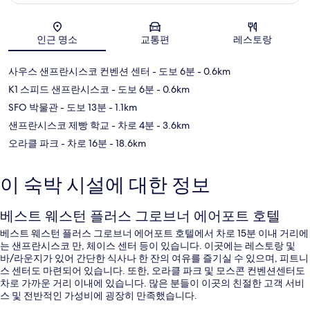
지도
인근 명소
교통편
레스토랑
사우스 샌프란시스코 컨벤션 센터
- 도보 6분
- 0.6km
K1 스피드 샌프란시스코
- 도보 6분
- 0.6km
SFO 박물관
- 도보 13분
- 1.1km
샌프란시스코 제빵 학교
- 차로 4분
- 3.6km
오라클 파크
- 차로 16분
- 18.6km
이 숙박 시설에 대한 정보
베스트 웨스턴 플러스 그로브너 에어포트 호텔
베스트 웨스턴 플러스 그로브너 에어포트 호텔에서 차로 15분 이내 거리에
는 샌프란시스코 만, 체이스 센터 등이 있습니다. 이곳에는 레스토랑 및
바/라운지가 있어 간단한 식사나 한 잔의 여유를 즐기실 수 있으며, 피트니
스 센터도 마련되어 있습니다. 또한, 오라클 파크 및 모스콘 컨벤션센터도
차로 가까운 거리 이내에 있습니다. 많은 분들이 이곳의 친절한 고객 서비
스 및 전반적인 가성비에 굉장히 만족했습니다.