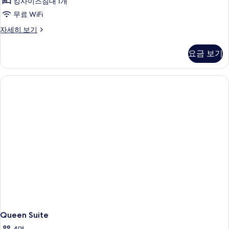
킹사이즈침대 1개
무료 WiFi
Executive
자세히 보기
King
Suite
요금 보기
자
세
히
보
기
Queen Suite