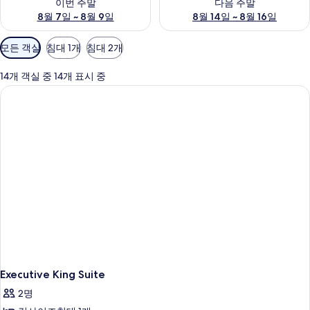
이번 주말
다음 주말
8월 7일 ~ 8월 9일
8월 14일 ~ 8월 16일
객
모든 객실
침대 1개
침대 2개
실
에
14개 객실 중 14개 표시 중
사
용
가
능
한
필
터
Executive King Suite
2명