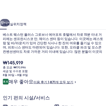
턴
플
이전
다음
러
42+
소개
객실
위치
정책
스
베스트 웨스턴 플러스 그로브너 에어포트 호텔에서 차로 15분 이내 거
그
리에는 샌프란시스코 만, 체이스 센터 등이 있습니다. 이곳에는 레스토
랑 및 바/라운지가 있어 간단한 식사나 한 잔의 여유를 즐기실 수 있으
로
며, 피트니스 센터도 마련되어 있습니다. 또한, 오라클 파크 및 모스콘
브
컨벤션센터도 차로 가까운 거리 이내에 있습니다. 많은 분들이 이곳의
친절한 고객 서비스 및 전반적인 가성비에 굉장히 만족했습니다.
너
현
₩145,919
재
에
총 요금: ₩170,996
가
세금 및 수수료 포함
아침 식사 및 저녁 식사 제공
어
격
8월 30일 ~ 8월 31일
은
이
매우 좋아요
포
8.4
이용 후기 1,871개 모두 보기
₩145,919
10점 만점 중 8.4점.
용
트
후
기
호
인기 편의 시설/서비스
텔