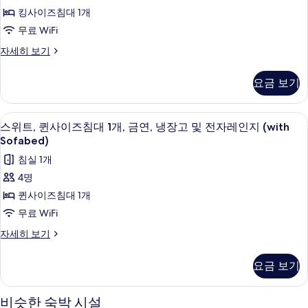
킹
개,
사
킹사이즈침대 1개
금
사
진
연
무료 WiFi
이
자
모
스
자세히 보기
세
즈
위
두
히
침
트,
보
보
요금 보기
킹
기
대
기
사
1
이
객실 내 금고, 책상, 암막 커튼, 다리미
스
4
즈
개,
스위트, 퀸사이즈침대 1개, 금연, 냉장고 및 전자레인지 (with
위
침
Sofabed)
금
대
트,
침실 1개
연
1
퀸
개,
4명
사
금
사
퀸사이즈침대 1개
진
연
이
자
무료 WiFi
모
세
즈
두
스
자세히 보기
히
침
위
보
보
트,
기
대
요금 보기
기
퀸
1
사
개,
이
비슷한 숙박 시설
즈