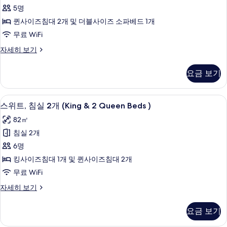
스
침
(1
5명
실
튜
King
1
퀸사이즈침대 2개 및 더블사이즈 소파베드 1개
디
Bed)
개
무료 WiFi
(1
오,
사
King
베
자세히 보기
침
진
Bed)
이
자
대
직
모
요금 보기
세
스
(여
두
히
튜
러
보
보
디
책상, 암막 커튼, 방음 설비, 다리미/다
스
기
6
오,
스위트, 침실 2개 (King & 2 Queen Beds )
개)
기
위
침
사
82㎡
대
트,
(여
진
침실 2개
침
러
모
6명
개)
실
자
두
킹사이즈침대 1개 및 퀸사이즈침대 2개
2
세
보
무료 WiFi
히
개
기
보
스
자세히 보기
(King
기
위
&
트,
요금 보기
2
침
실
Queen