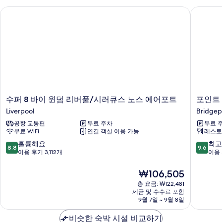
수퍼 8 바이 윈덤 리버풀/시러큐스 노스 에어포트
포인트 
수
포
수퍼 8 바이 윈덤 리버풀/시러큐스 노스 에어포트
포인트
퍼
인
Liverpool
Bridgep
8
트
공항 교통편
무료 주차
무료 
바
플
무료 WiFi
연결 객실 이용 가능
레스토
이
레
윈
이
10
10
훌륭해요
최고
8.8
9.6
덤
스
점
점
이용 후기 3,112개
이용 
리
카
만
만
버
지
점
점
현
₩106,505
풀/
노
중
중
재
총 요금: ₩122,481
시
호
8.8
9.6
요
세금 및 수수료 포함
러
텔
점,
점,
금
9월 7일 ~ 9월 8일
큐
Bridgep
훌
최
₩106,505
스
륭
고
비슷한 숙박 시설 비교하기