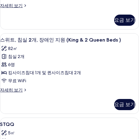
트
스
자세히 보기
사
튜
진
디
요금 보기
오
모
스
두
위
디지털 채널 시청이 가능한 32인치 평면 T
스
1
트
스위트, 침실 2개, 장애인 지원 (King & 2 Queen Beds )
보
위
자
기
82㎡
세
트,
히
침실 2개
침
보
6명
기
실
킹사이즈침대 1개 및 퀸사이즈침대 2개
2
무료 WiFi
개,
스
자세히 보기
장
위
애
트,
요금 보기
침
인
실
지
2
STQQ
책상, 암막 커튼, 방음 설비, 다리미/다
1
개,
원
STQQ
사
장
(King
5㎡
애
진