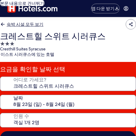
본문 내용으로 건너뛰기
앱 다운 받기
숙박 시설 모두 보기
크레스트힐 스위트 시러큐스
3.0
Cresthill Suites Syracuse
성
이스트 시러큐스에 있는 호텔
급
숙
요금을 확인할 날짜 선택
박
시
어디로 가세요?
설
날짜
인원 수