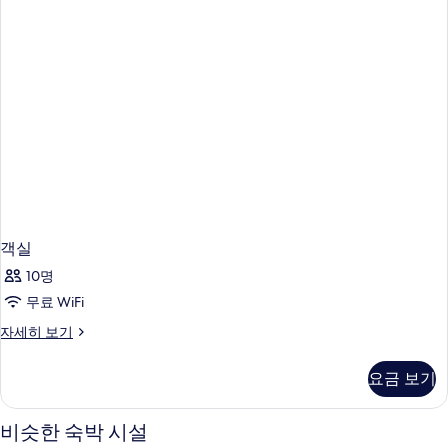
객실
10명
무료 WiFi
객
자세히 보기
실
자
요금 보기
세
히
보
비슷한 숙박 시설
기