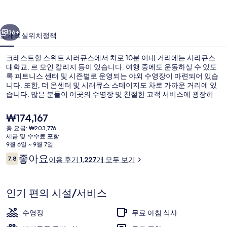
위
이전
다음
트
36+
소개
객실
위치
정책
시
크레스트힐 스위트 시러큐스에서 차로 10분 이내 거리에는 시라큐스
러
대학교, 르 모인 칼리지 등이 있습니다. 여행 중에도 운동하실 수 있도
록 피트니스 센터 및 시즌별로 운영되는 야외 수영장이 마련되어 있습
큐
니다. 또한, 더 온센터 및 시러큐스 스테이지도 차로 가까운 거리에 있
스
습니다. 많은 분들이 이곳의 수영장 및 친절한 고객 서비스에 굉장히
만족했습니다.
의
현
₩174,167
재
사
총 요금: ₩203,776
가
세금 및 수수료 포함
매일 뷔페 무료 아침 식사 포함
진
격
9월 6일 ~ 9월 7일
은
이
좋아요
갤
7.8
이용 후기 1,227개 모두 보기
₩174,167
10점 만점 중 7.8점.
용
러
후
기
리
인기 편의 시설/서비스
수영장
무료 아침 식사