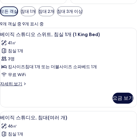
객
모든 객실
침대 1개
침대 2개
침대 3개 이상
실
에
9개 객실 중 9개 표시 중
사
책상, 암막 커튼, 방음 설비, 다리미/다
베
6
베이직 스튜디오 스위트, 침실 1개 (1 King Bed)
용
이
가
41㎡
직
능
침실 1개
스
한
3명
튜
필
킹사이즈침대 1개 또는 더블사이즈 소파베드 1개
터
디
무료 WiFi
오
베
자세히 보기
스
이
위
직
요금 보기
스
트,
튜
침
디
베이직 스튜디오, 침대(여러 개) | 책상,
베
5
오
베이직 스튜디오, 침대(여러 개)
실
이
스
1
46㎡
위
직
개
트,
침실 1개