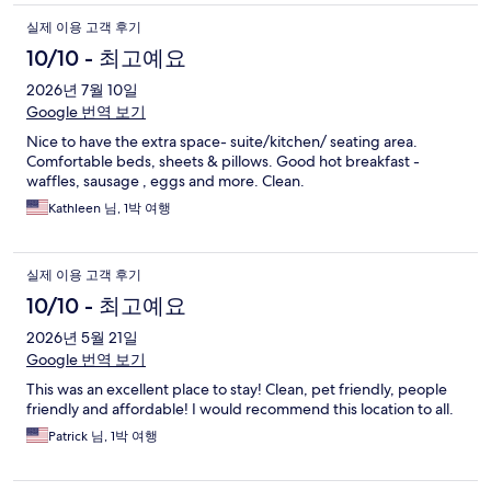
실제 이용 고객 후기
10/10 - 최고예요
2026년 7월 10일
Google 번역 보기
Nice to have the extra space- suite/kitchen/ seating area.
Comfortable beds, sheets & pillows. Good hot breakfast -
waffles, sausage , eggs and more. Clean.
Kathleen 님, 1박 여행
실제 이용 고객 후기
10/10 - 최고예요
2026년 5월 21일
Google 번역 보기
This was an excellent place to stay! Clean, pet friendly, people
friendly and affordable! I would recommend this location to all.
Patrick 님, 1박 여행