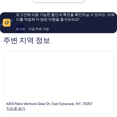
노
해
예
스
요,
요,
에
이
이
어
로그인해 이용 가능한 할인과 특전을 확인하실 수 있어요. 리워
용
용
포
드를 적립해 더 많은 여행을 즐겨보세요!
후
후
트
기
기
Liverpool
3,112
146
로그인
지금 무료 가입
개
개
주변 지역 정보
6410 New Venture Gear Dr, East Syracuse, NY, 13057
지도로 보기