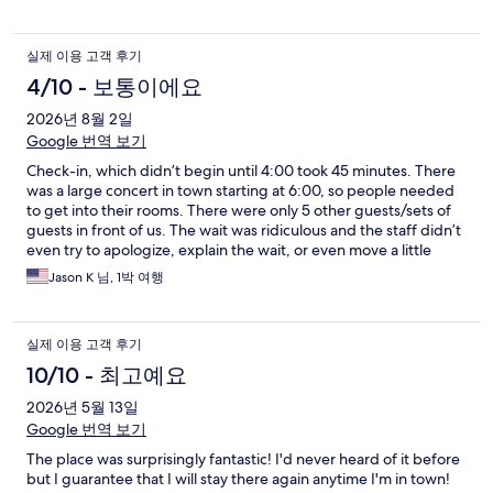
실제 이용 고객 후기
4/10 - 보통이에요
2026년 8월 2일
Google 번역 보기
Check-in, which didn’t begin until 4:00 took 45 minutes. There
was a large concert in town starting at 6:00, so people needed
to get into their rooms. There were only 5 other guests/sets of
guests in front of us. The wait was ridiculous and the staff didn’t
even try to apologize, explain the wait, or even move a little
more quickly to get guests checked in.
Jason K 님, 1박 여행
실제 이용 고객 후기
10/10 - 최고예요
2026년 5월 13일
Google 번역 보기
The place was surprisingly fantastic! I'd never heard of it before
but I guarantee that I will stay there again anytime I'm in town!