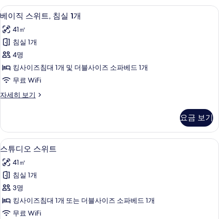
2
Beds
베이직 스위트, 침실 1개 | 책상, 암막 
베
5
개
베이직 스위트, 침실 1개
)
이
(King
41㎡
사
&
직
2
침실 1개
진
스
Queen
4명
모
Beds
위
)
킹사이즈침대 1개 및 더블사이즈 소파베드 1개
두
트,
자
무료 WiFi
보
세
침
히
베
자세히 보기
기
실
보
이
기
1
직
요금 보기
스
개
위
사
트,
책상, 암막 커튼, 방음 설비, 다리미/다
스
1
침
진
스튜디오 스위트
튜
실
모
41㎡
1
디
두
개
침실 1개
오
자
보
3명
세
스
기
히
킹사이즈침대 1개 또는 더블사이즈 소파베드 1개
위
보
무료 WiFi
기