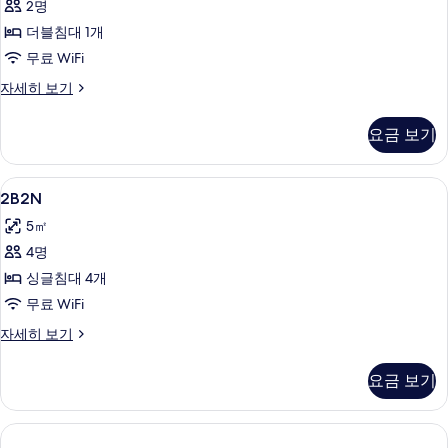
&
인
2명
모
지
2
더블침대 1개
원
두
Queen
(King
무료 WiFi
보
Beds
&
STQQ
자세히 보기
)
2
기
자
Queen
사
세
Beds
요금 보기
진
히
)
보
자
모
기
세
2B2N
책상, 암막 커튼, 방음 설비, 다리미/다
두
2
2B2N
히
사
보
보
5㎡
진
기
기
4명
모
싱글침대 4개
두
무료 WiFi
보
2B2N
자세히 보기
기
자
세
요금 보기
히
보
기