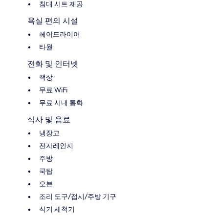
침대 시트 제공
욕실 편의 시설
헤어드라이어
타월
전화 및 인터넷
책상
무료 WiFi
무료 시내 통화
식사 및 음료
냉장고
전자레인지
주방
쿡탑
오븐
조리 도구/접시/주방 기구
식기 세척기