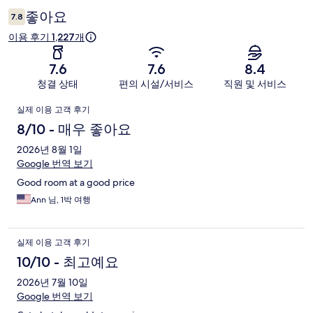
후
좋아요
7.8
기
이용 후기 1,227개
7.6
7.6
8.4
청결 상태
편의 시설/서비스
직원 및 서비스
이
실제 이용 고객 후기
용
8/10 - 매우 좋아요
후
2026년 8월 1일
Google 번역 보기
기
Good room at a good price
Ann 님, 1박 여행
실제 이용 고객 후기
10/10 - 최고예요
2026년 7월 10일
Google 번역 보기