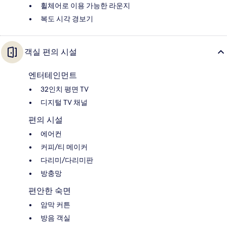
휠체어로 이용 가능한 라운지
복도 시각 경보기
객실 편의 시설
엔터테인먼트
32인치 평면 TV
디지털 TV 채널
편의 시설
에어컨
커피/티 메이커
다리미/다리미판
방충망
편안한 숙면
암막 커튼
방음 객실