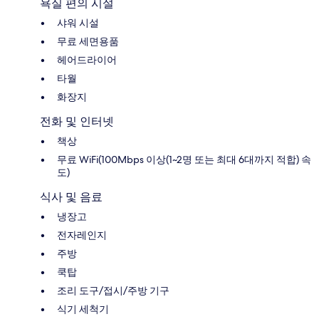
욕실 편의 시설
샤워 시설
무료 세면용품
헤어드라이어
타월
화장지
전화 및 인터넷
책상
무료 WiFi(100Mbps 이상(1~2명 또는 최대 6대까지 적합) 속
도)
식사 및 음료
냉장고
전자레인지
주방
쿡탑
조리 도구/접시/주방 기구
식기 세척기