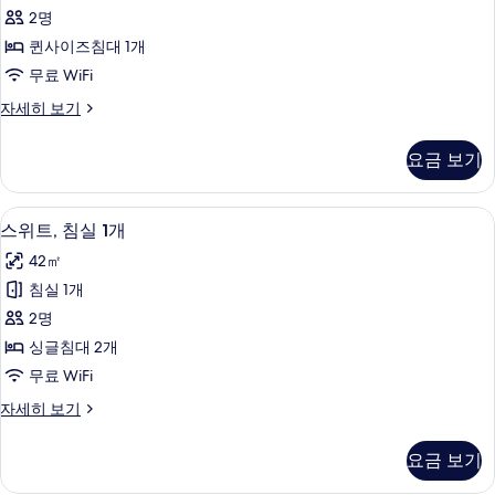
오
기
2명
(Locke)
퀸사이즈침대 1개
사
무료 WiFi
진
스
자세히 보기
모
튜
두
디
요금 보기
오
보
(Locke)
기
자
스위트, 침실 1개 | 전용 주방 | 냉장고,
스
5
세
스위트, 침실 1개
위
히
42㎡
보
트,
기
침실 1개
침
2명
실
싱글침대 2개
1
무료 WiFi
개
스
자세히 보기
사
위
진
트,
요금 보기
침
모
실