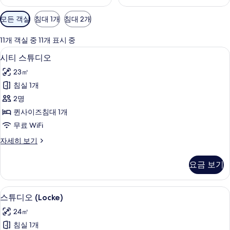
객
모든 객실
침대 1개
침대 2개
실
에
11개 객실 중 11개 표시 중
사
시티 스튜디오 | 객실 내 금고, 책상, 노
시
7
시티 스튜디오
용
티
가
23㎡
스
능
침실 1개
튜
한
2명
디
필
퀸사이즈침대 1개
터
오
무료 WiFi
사
시
자세히 보기
진
티
모
스
요금 보기
튜
두
디
보
오
스튜디오 (Locke) | 객실 내 금고, 책상
스
8
자
스튜디오 (Locke)
기
튜
세
24㎡
히
디
보
침실 1개