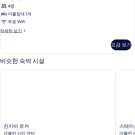
Apartment
4명
사
더블침대 1개
진
무료 WiFi
모
Family
자세히 보기
두
Apartment
보
자
요금 보기
세
기
히
보
비슷한 숙박 시설
기
잔지바 로커
스테이시티
잔
스
잔지바 로커
스테이시
지
테
더블린 시티 센터
더블린 