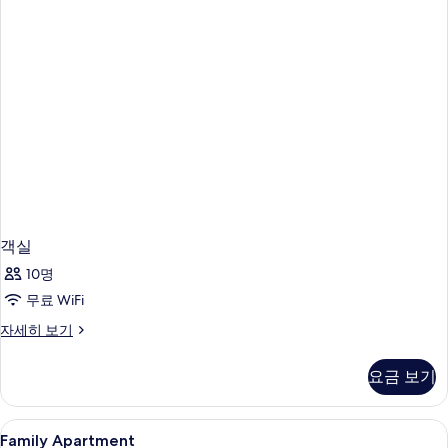
객실
10명
무료 WiFi
객
자세히 보기
실
자
요금 보기
세
히
보
Family
객실 내 금고, 책상, 노트북 작업 공간, 
8
기
Family Apartment