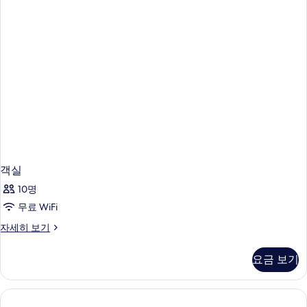
보
세
기
히
보
기
객실
10명
무료 WiFi
객
자세히 보기
실
자
요금 보기
세
히
보
기