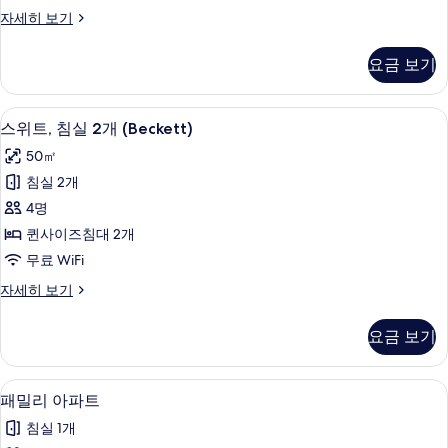
스
자세히 보기
사
위
진
트,
요금 보기
침
모
실
두
2
스위트, 침실 2개 (Beckett) | 거실 공
스
9
개
보
스위트, 침실 2개 (Beckett)
위
자
기
50㎡
세
트,
히
침실 2개
침
보
4명
기
실
퀸사이즈침대 2개
2
무료 WiFi
개
스
자세히 보기
(Beckett)
위
사
트,
요금 보기
침
진
실
모
2
객실 내 금고, 책상, 노트북 작업 공간, 
패
두
8
개
패밀리 아파트
밀
(Beckett)
보
침실 1개
자
리