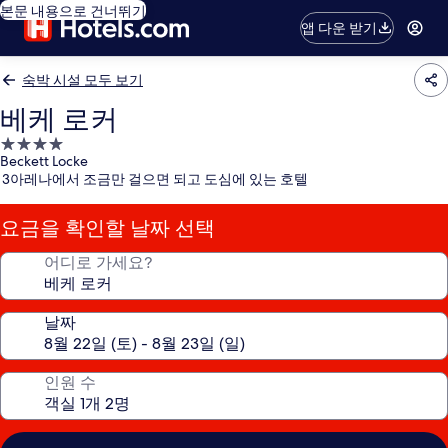
본문 내용으로 건너뛰기
앱 다운 받기
숙박 시설 모두 보기
베케 로커
4.0
Beckett Locke
성
3아레나에서 조금만 걸으면 되고 도심에 있는 호텔
급
숙
요금을 확인할 날짜 선택
박
시
어디로 가세요?
설
날짜
인원 수