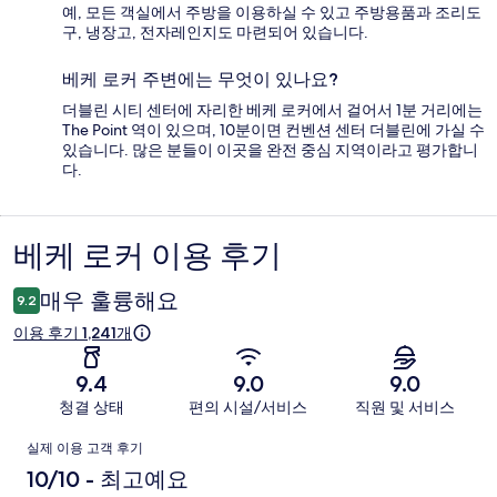
예, 모든 객실에서 주방을 이용하실 수 있고 주방용품과 조리도
구, 냉장고, 전자레인지도 마련되어 있습니다.
베케 로커 주변에는 무엇이 있나요?
더블린 시티 센터에 자리한 베케 로커에서 걸어서 1분 거리에는
The Point 역이 있으며, 10분이면 컨벤션 센터 더블린에 가실 수
있습니다. 많은 분들이 이곳을 완전 중심 지역이라고 평가합니
다.
베케 로커 이용 후기
이
용
매우 훌륭해요
9.2
후
이용 후기 1,241개
기
9.4
9.0
9.0
청결 상태
편의 시설/서비스
직원 및 서비스
이
실제 이용 고객 후기
용
10/10 - 최고예요