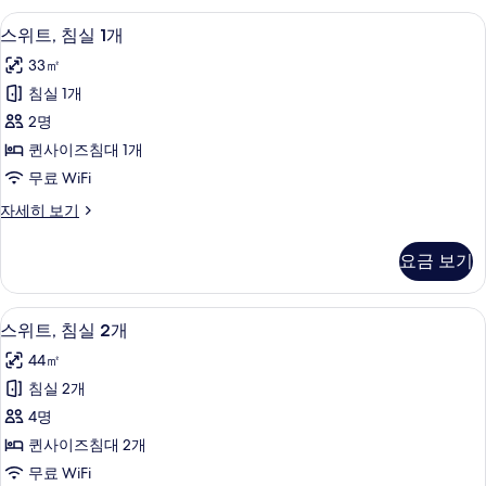
두
1
객실 내 금고, 책상, 노트북 작업 공간, 
스
8
개
보
스위트, 침실 1개
위
자
기
33㎡
세
트,
히
침실 1개
침
보
2명
기
실
퀸사이즈침대 1개
1
무료 WiFi
개
스
자세히 보기
사
위
진
트,
요금 보기
침
모
실
두
1
스위트, 침실 2개 | 거실 공간 | 디지털 
스
9
개
보
스위트, 침실 2개
위
자
기
44㎡
세
트,
히
침실 2개
침
보
4명
기
실
퀸사이즈침대 2개
2
무료 WiFi
개