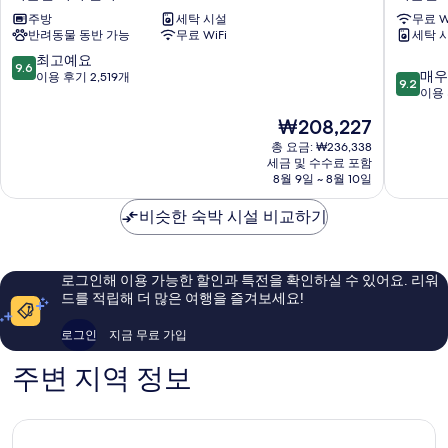
바
이
주방
세탁 시설
무료 W
로
시
반려동물 동반 가능
무료 WiFi
세탁 
커
티
더
아
10
최고예요
9.6
10
블
파
매우
점
이용 후기 2,519개
9.2
점
린
트
이용 
만
만
시
호
점
현
₩208,227
점
티
텔,
중
재
중
센
총 요금: ₩236,338
더
9.6
요
세금 및 수수료 포함
9.2
터
블
점,
금
8월 9일 ~ 8월 10일
점,
린,
최
₩208,227
매
시
고
비슷한 숙박 시설 비교하기
우
티
예
훌
센
요,
륭
터
이
해
더
용
로그인해 이용 가능한 할인과 특전을 확인하실 수 있어요. 리워
요,
블
후
드를 적립해 더 많은 여행을 즐겨보세요!
이
린
기
용
시
2,519
로그인
지금 무료 가입
후
티
개
기
센
주변 지역 정보
1,687
터
개