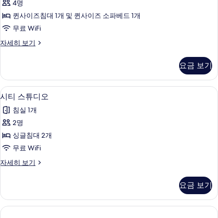
기
세
4명
아
히
퀸사이즈침대 1개 및 퀸사이즈 소파베드 1개
보
파
기
무료 WiFi
트
패
자세히 보기
사
밀
진
리
요금 보기
아
모
파
두
트
시티 스튜디오 | 객실 내 금고, 책상, 노
시
5
자
시티 스튜디오
보
티
세
기
침실 1개
히
스
보
2명
튜
기
싱글침대 2개
디
무료 WiFi
오
시
자세히 보기
사
티
진
스
요금 보기
튜
모
디
두
오
자