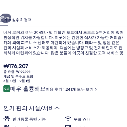
진
이전
다음
갤
70+
소개
객실
위치
정책
러
베케 로커의 경우 3아레나 및 더블린 포트에서 도보로 5분 거리에 있어
리
환상적인 위치를 자랑합니다. 이곳에는 간단한 식사가 가능한 커피숍/
카페 외에 피트니스 센터도 마련되어 있습니다. 테라스 및 정원 같은
편의 시설과 서비스가 제공되며, 객실에는 냉장고 및 전자레인지도 편
리하게 마련되어 있습니다. 많은 분들이 이곳의 친절한 고객 서비스 및
중심가 위치에 높은 평점을 주셨습니다. 조금만 걸으면 The Point 역에
갈 수 있고 Spencer Dock 역도 6분 거리에 있어 대중 교통편을 이용하
현
₩176,207
기 편리합니다.
재
총 요금: ₩199,995
가
세금 및 수수료 포함
매일 유럽식 아침 식사 유료
격
8월 31일 ~ 9월 1일
은
이
매우 훌륭해요
9.2
이용 후기 1,241개 모두 보기
₩176,207
10점 만점 중 9.2점.
용
후
기
인기 편의 시설/서비스
반려동물 동반 가능
무료 WiFi