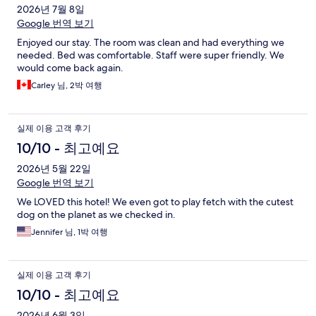
후
2026년 7월 8일
Google 번역 보기
기
Enjoyed our stay. The room was clean and had everything we
needed. Bed was comfortable. Staff were super friendly. We
would come back again.
Carley 님, 2박 여행
실제 이용 고객 후기
10/10 - 최고예요
2026년 5월 22일
Google 번역 보기
We LOVED this hotel! We even got to play fetch with the cutest
dog on the planet as we checked in.
Jennifer 님, 1박 여행
실제 이용 고객 후기
10/10 - 최고예요
2026년 6월 3일