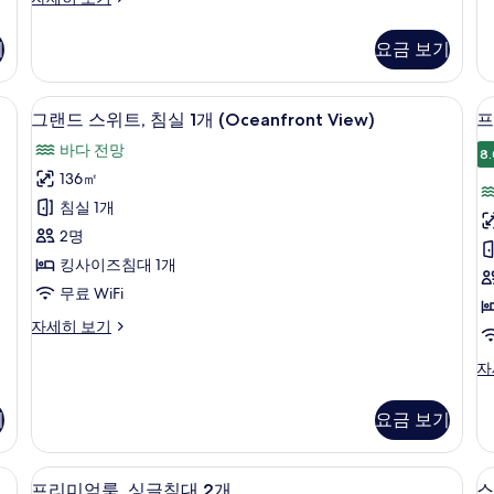
세
실
위
두
보
히
2
트,
보
보
기
요금 보기
기
개
침
기
(S
기
실
자
2
ceanfront View) | 고급 침구, 메모리폼 침대, 미니바, 책상
그랜드 스위트, 침실 1개 (Oceanfront 
그
세
10
개
그랜드 스위트, 침실 1개 (Oceanfront View)
프
히
랜
자
바다 전망
보
세
8.
드
기
히
136㎡
스
보
침실 1개
기
위
룸
2명
트,
킹사이즈침대 1개
침
무료 WiFi
실
그
자세히 보기
1
랜
개
드
프
자
스
리
(Oceanfront
위
미
View)
기
요금 보기
1
트,
엄
사
침
개
룸,
실
킹
진
 침구, 메모리폼 침대, 미니바, 책상
고급 침구, 메모리폼 침대, 미니바, 책상
프
1
5
사
프리미엄룸, 싱글침대 2개
스