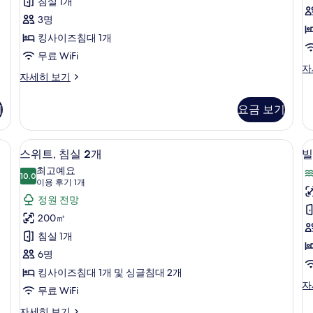
모
1
룸,
침실 1개
다
다
기
두
킹
3명
전
전
1
(
망
망
보
사
킹사이즈침대 1개
개)
자
자
기
이
무료 WiFi
세
세
빌
자
히
히
즈
스
자세히 보기
라,
보
보
탠
침
침
기
기
다
실
기
요금 보기
대
드
1
룸,
1
개
킹
(S
모리폼 침대, 미니바, 책상
개,
스위트, 침실 2개 | 고급 침구, 메모리폼 
스
5
사
스위트, 침실 2개
빌
자
장
위
라
이
세
최고예요
즈
10.0
애
히
10.0점 만점 중 10점
트,
(이
이용 후기 1개
침
보
용
인
침
정원 전망
대
기
후
1
지
2
실
200㎡
개,
기
원
2
침실 1개
장
1
(
애
개
사
6명
개)
인
사
진
킹사이즈침대 1개 및 싱글침대 2개
지
빌
자
진
모
원
무료 WiFi
라,
자
모
두
침
스
자세히 보기