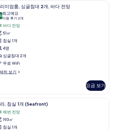
, 슬리퍼
사
프리미엄룸, 싱글침대 2개, 바다 전망 | 고급 침
프
4
리미엄룸, 싱글침대 2개, 바다 전망
진
리
최고예요
.0
모
10.0점 만점 중 10점
미
(이
이용 후기 2개
용
두
엄
바다 전망
후
보
,
51㎡
기
기
싱
침실 1개
2
글
4명
개)
침
싱글침대 2개
대
무료 WiFi
세히 보기
,
바
요금 보기
다
전
빌라, 침실 1개 (Seafront) | 고급 침구, 메모리
빌
4
라, 침실 1개 (Seafront)
망
,
해변 전망
사
침
193㎡
진
실
침실 1개