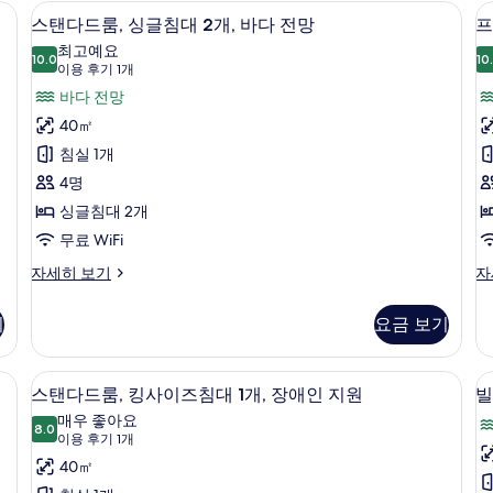
킹
킹
, 책상
바
레인폴 샤워기, 헤어드라이어, 목욕가운
스
7
사
사
스탠다드룸, 싱글침대 2개, 바다 전망
프
닷
탠
이
이
최고예요
즈
10.0
즈
10
가
10.0점 만점 중 10점
다
(이
이용 후기 1개
침
침
용
사
드
바다 전망
대
대
후
1
1
진
룸,
40㎡
룸
개,
개
기
모
싱
침실 1개
바
자
1
닷
세
두
글
4명
개)
가
히
보
침
싱글침대 2개
자
보
기
세
기
대
무료 WiFi
히
2
2
스
프
자세히 보기
자
보
탠
리
개,
개
기
다
미
바
기
요금 보기
드
엄
다
룸,
룸,
싱
싱
 | 고급 침구, 메모리폼 침대, 미니바, 책상
전
고급 침구, 메모리폼 침대, 미니바, 책상
스
4
글
글
스탠다드룸, 킹사이즈침대 1개, 장애인 지원
빌
망
탠
라
침
침
매우 좋아요
대
8.0
대
사
8.0점 만점 중 10점
다
(이
이용 후기 1개
2
2
용
진
드
40㎡
개,
개,
후
바
바