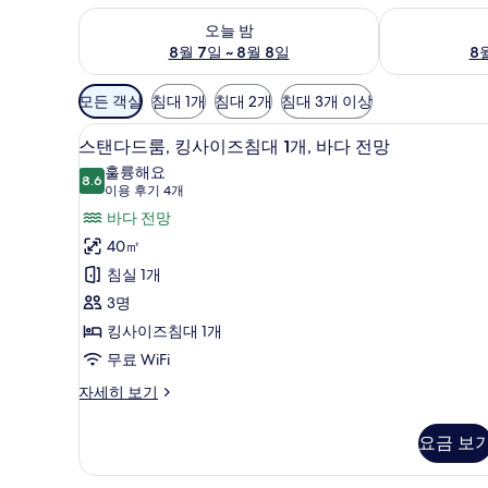
오늘 밤 예약 가능 여부 확인, 8월 7일 ~ 8월 8일
내일 예약 가능 
오늘 밤
8월 7일 ~ 8월 8일
8월
객
모든 객실
침대 1개
침대 2개
침대 3개 이상
실
고급 침구, 메모리폼 침대, 미니바
스
에
5
스탠다드룸, 킹사이즈침대 1개, 바다 전망
탠
사
훌륭해요
8.6
용
8.6점 만점 중 10점
다
(이
이용 후기 4개
가
용
드
바다 전망
능
후
룸,
40㎡
한
기
킹
침실 1개
필
4
사
3명
터
개)
이
킹사이즈침대 1개
즈
무료 WiFi
침
스
자세히 보기
탠
대
다
요금 보
1
드
개,
룸,