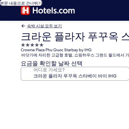
본문 내용으로 건너뛰기
숙박 시설 모두 보기
크라운 플라자 푸꾸옥 스
5.0
Crowne Plaza Phu Quoc Starbay by IHG
성
바닷가에 자리한 고급형 호텔, 쇼핑하우스 그랜드 월드에서 가
급
요금을 확인할 날짜 선택
숙
어디로 가세요?
박
시
설
크
라
운
플
라