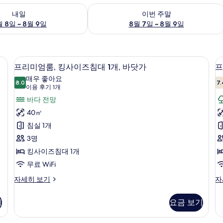
여부 확인, 8월 8일 ~ 8월 9일
이번 주말 예약 가능 여부 확인, 8월 7일 
내일
이번 주말
 8일 ~ 8월 9일
8월 7일 ~ 8월 9일
, 책상
프리미엄룸, 킹사이즈침대 1개, 바닷가 |
프
5
프리미엄룸, 킹사이즈침대 1개, 바닷가
프
리
매우 좋아요
8.0
7.
8.0점 만점 중 10점
미
(이
이용 후기 1개
용
엄
바다 전망
후
룸,
40㎡
룸
기
킹
침실 1개
1
사
3명
개)
이
킹사이즈침대 1개
즈
무료 WiFi
침
프
프
자세히 보기
자
리
리
대
미
미
기
요금 보기
1
1
엄
엄
개,
룸,
룸,