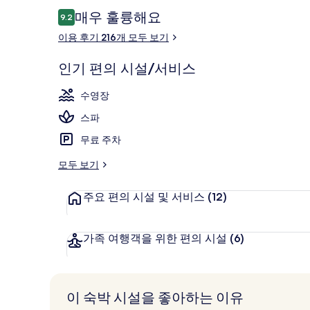
갤
이
매우 훌륭해요
9.2
10점 만점 중 9.2점.
러
용
이용 후기 216개 모두 보기
후
리
그랜드 스위트, 
기
인기 편의 시설/서비스
수영장
스파
무료 주차
모두 보기
주요 편의 시설 및 서비스
(12)
가족 여행객을 위한 편의 시설
(6)
이 숙박 시설을 좋아하는 이유