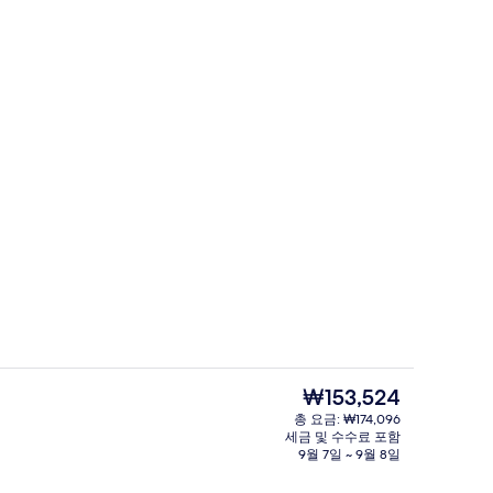
 수영장, 수영장 파라솔, 일광욕 의자
회의 시설
현
₩153,524
재
총 요금: ₩174,096
가
세금 및 수수료 포함
글침대 2개, 바닷가 | 고급 침구, 메모리폼 침대, 미니바, 책상
외관
격
9월 7일 ~ 9월 8일
은
₩153,524