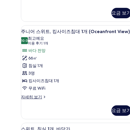
실
보
1
기
요금 보
개
자
세
주니어 스위트, 킹사이즈침대 1개 (O
주
히
6
주니어 스위트, 킹사이즈침대 1개 (Oceanfront View)
보
니
최고예요
기
10.0
10.0점 만점 중 10점
어
(이
이용 후기 1개
용
스
바다 전망
후
위
66㎡
기
트,
침실 1개
1
킹
3명
개)
사
킹사이즈침대 1개
이
무료 WiFi
즈
주
자세히 보기
니
침
어
요금 보
대
스
위
1
트,
개
스위트, 침실 1개, 바닷가 | 고급
스
9
킹
스위트, 침실 1개, 바닷가