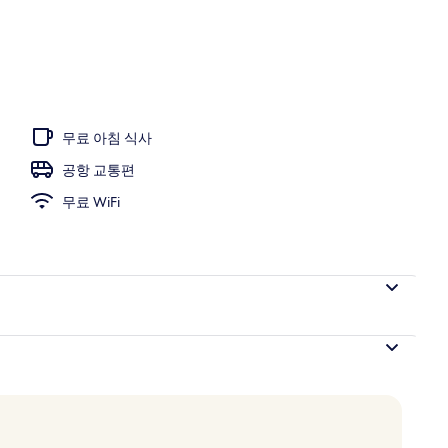
침실 1개 (Oceanfront View) | 고급 침구, 메모리폼 침대, 미니바, 책상
무료 아침 식사
공항 교통편
무료 WiFi