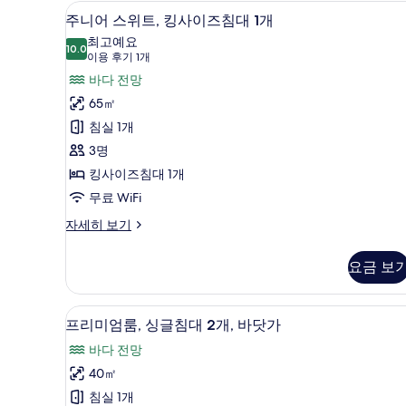
킹
바
고급 침구, 메모리폼 침대, 미니바
주
6
사
주니어 스위트, 킹사이즈침대 1개
다
니
이
최고예요
즈
10.0
전
10.0점 만점 중 10점
어
(이
이용 후기 1개
침
용
망
스
바다 전망
대
후
1
사
위
65㎡
개,
기
진
트,
침실 1개
바
1
다
모
킹
3명
개)
전
두
사
킹사이즈침대 1개
망
보
자
이
무료 WiFi
세
기
즈
주
자세히 보기
히
니
침
보
어
기
요금 보
대
스
위
1
트,
개
프리미엄룸, 싱글침대 2개, 바닷가
프
5
킹
프리미엄룸, 싱글침대 2개, 바닷가
사
리
사
바다 전망
이
진
미
즈
40㎡
모
엄
침
침실 1개
대