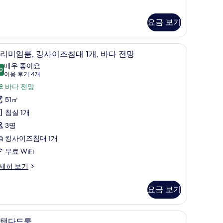
두
보
요금 보기
기
eafront)
View) | 고급 침구, 메모리폼 침대, 미니바, 책상
고급 침구, 메모리폼 침대, 미니바, 책상
프
7
리미엄룸, 킹사이즈침대 1개, 바다 전망
리
매우 좋아요
0
8.0점 만점 중 10점
미
(이
이용 후기 4개
용
엄
바다 전망
후
,
51㎡
기
킹
침실 1개
4
사
3명
개)
이
킹사이즈침대 1개
즈
무료 WiFi
침
세히 보기
대
요금 보기
,
바
고급 침구, 메모리폼 침대, 미니바, 책상
스
4
탠다드룸