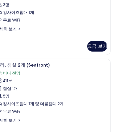
모
3명
개
두
킹사이즈침대 1개
Seafront)
보
무료 WiFi
사
기
세히 보기
진
모
두
요금 보기
보
기
eafront)
침대, 미니바, 책상
빌라, 침실 2개 (Seafront) | 고급 침구, 메모리
빌
10
라, 침실 2개 (Seafront)
,
바다 전망
침
411㎡
실
침실 1개
5명
개
킹사이즈침대 1개 및 더블침대 2개
Seafront)
무료 WiFi
사
세히 보기
진
모