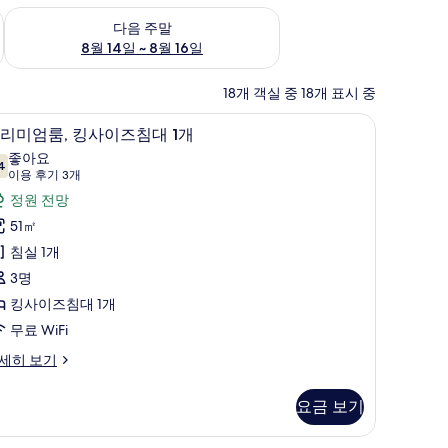
~ 8월 9일
다음 주말 예약 가능 여부 확인, 8월 14일 ~ 8월 16일
다음 주말
8월 14일 ~ 8월 16일
18개 객실 중 18개 표시 중
 고급 침구, 메모리폼 침대, 미니바, 책상
고급 침구, 메모리폼 침대, 미니바, 책상
프
6
리미엄룸, 킹사이즈침대 1개
리
좋아요
4
7.4점 만점 중 10점
미
(이
이용 후기 3개
용
엄
정원 전망
후
,
51㎡
기
킹
침실 1개
3
사
3명
개)
이
킹사이즈침대 1개
즈
무료 WiFi
침
세히 보기
대
요금 보기
개