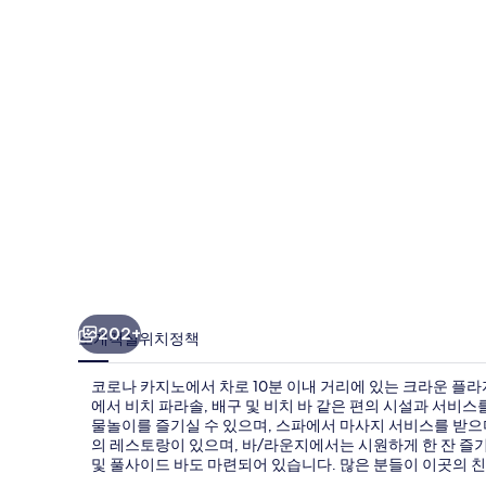
자
푸
꾸
옥
스
타
베
이
바
이
202+
소개
객실
위치
정책
IHG
코로나 카지노에서 차로 10분 이내 거리에 있는 크라운 플라
의
에서 비치 파라솔, 배구 및 비치 바 같은 편의 시설과 서비스
사
물놀이를 즐기실 수 있으며, 스파에서 마사지 서비스를 받으며
의 레스토랑이 있으며, 바/라운지에서는 시원하게 한 잔 즐기
진
및 풀사이드 바도 마련되어 있습니다. 많은 분들이 이곳의 