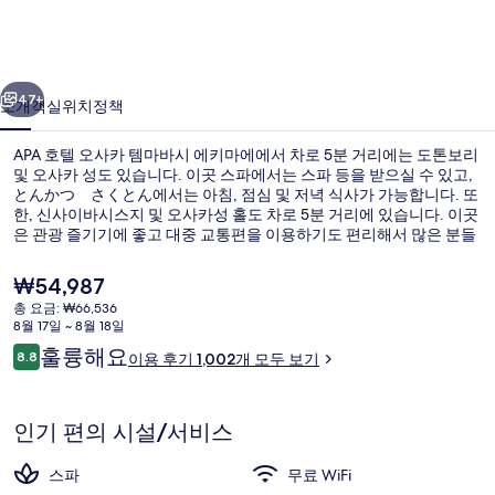
카
템
이전
다음
마
47+
소개
객실
위치
정책
바
APA 호텔 오사카 템마바시 에키마에에서 차로 5분 거리에는 도톤보리
시
및 오사카 성도 있습니다. 이곳 스파에서는 스파 등을 받으실 수 있고,
에
とんかつ さくとん에서는 아침, 점심 및 저녁 식사가 가능합니다. 또
한, 신사이바시스지 및 오사카성 홀도 차로 5분 거리에 있습니다. 이곳
키
은 관광 즐기기에 좋고 대중 교통편을 이용하기도 편리해서 많은 분들
이 좋아해요. 다니마치욘초메 역까지 걸어서 9분, 오사카조키타즈메
마
역까지는 14분이면 가실 수 있어요.
현
₩54,987
에
재
총 요금: ₩66,536
가
8월 17일 ~ 8월 18일
의
외관
격
이
훌륭해요
8.8
이용 후기 1,002개 모두 보기
은
10점 만점 중 8.8점.
사
용
₩54,987
후
진
기
인기 편의 시설/서비스
갤
스파
무료 WiFi
러