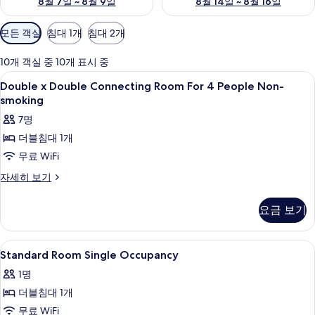
8월 7일 ~ 8월 9일
8월 14일 ~ 8월 16일
객
모든 객실
침대 1개
침대 2개
실
에
10개 객실 중 10개 표시 중
사
Double
오리/거위털 이불, 필로우탑 침대, 책상,
4
Double x Double Connecting Room For 4 People Non-
용
x
smoking
가
Double
7명
능
Connecting
한
더블침대 1개
Room
필
무료 WiFi
For
터
4
Double
자세히 보기
x
People
Double
Non-
요금 보기
Connecting
smoking
Room
사
For
Standard
오리/거위털 이불, 필로우탑 침대, 책상,
4
4
Standard Room Single Occupancy
진
Room
People
1명
모
Non-
Single
smoking
더블침대 1개
두
Occupancy
자
사
무료 WiFi
보