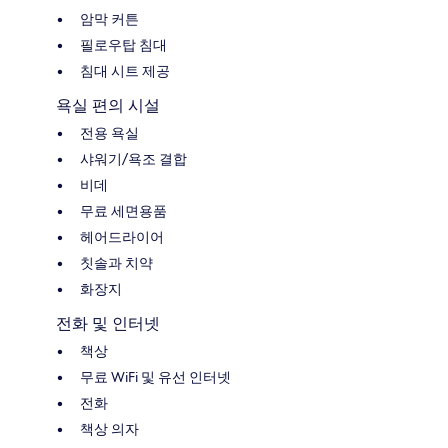
암막 커튼
필로우탑 침대
침대 시트 제공
욕실 편의 시설
전용 욕실
샤워기/욕조 결합
비데
무료 세면용품
헤어드라이어
칫솔과 치약
화장지
전화 및 인터넷
책상
무료 WiFi 및 유선 인터넷
전화
책상 의자