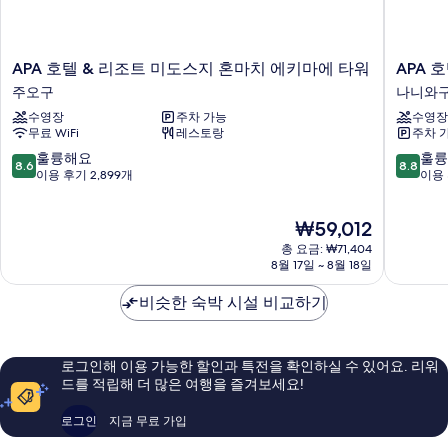
기
보
기
APA
APA
APA 호텔 & 리조트 미도스지 혼마치 에키마에 타워
APA 
호
호
주오구
나니와
텔
텔
수영장
주차 가능
수영장
&
&
무료 WiFi
레스토랑
주차 
리
리
조
조
10
10
훌륭해요
훌륭
8.6
8.8
트
트
점
점
이용 후기 2,899개
이용 
미
오
만
만
도
사
점
점
현
₩59,012
스
카
중
중
재
지
난
8.6
8.8
총 요금: ₩71,404
요
혼
바
점,
점,
8월 17일 ~ 8월 18일
금
마
역
훌
훌
₩59,012
치
앞
륭
륭
비슷한 숙박 시설 비교하기
에
타
해
해
키
워
요,
요,
마
나
이
이
로그인해 이용 가능한 할인과 특전을 확인하실 수 있어요. 리워
에
니
용
용
드를 적립해 더 많은 여행을 즐겨보세요!
타
와
후
후
워
구
기
기
로그인
지금 무료 가입
주
2,899
4,565
오
개
개