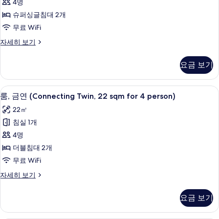
두
자
4명
트
세
보
슈퍼싱글침대 2개
히
윈
기
보
무료 WiFi
룸,
기
디
자세히 보기
금
럭
연
스
요금 보기
트
(with
윈
2
룸,
오리/거위털 이불, 필로우탑 침대, 책상,
룸,
bed)
10
금
룸, 금연 (Connecting Twin, 22 sqm for 4 person)
금
연
사
22㎡
(with
연
진
2
침실 1개
(Connecting
bed)
모
4명
자
Twin,
두
세
더블침대 2개
22
보
히
무료 WiFi
sqm
보
기
for
기
룸,
자세히 보기
금
4
연
person)
요금 보기
(Connecting
사
Twin,
22