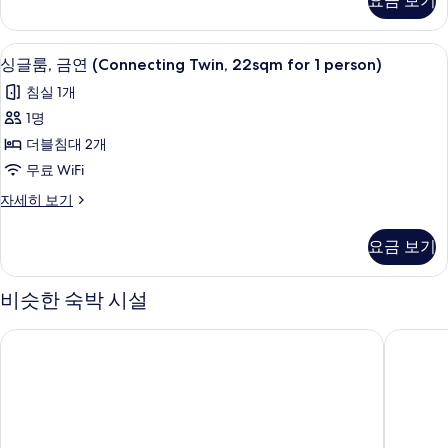
person)
요금 보기
(Connecting
사
Twin,22
sqm
진
오리/거위털 이불, 필로우탑 침대, 책상,
싱
10
for
싱글룸, 금연 (Connecting Twin, 22sqm for 1 person)
모
글
3
침실 1개
person)
두
룸,
자
1명
보
금
세
더블침대 2개
히
기
연
보
무료 WiFi
(Connecting
기
싱
자세히 보기
Twin,
글
22sqm
룸,
요금 보기
for
금
연
1
(Connecting
person)
비슷한 숙박 시설
Twin,
사
22sqm
APA 호텔 & 리조트 미도스지 혼마치 에키마에 타워
APA 호
for
진
1
모
person)
자
두
세
보
히