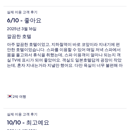
실제 이용 고객 후기
6/10 - 좋아요
2025년 3월 16일
깔끔한 호텔
아주 깔끔한 호텔이었고, 지하철역이 바로 코앞이라 지내기에 편
안한 호텔이었습니다. 스파를 이용할 수 있어 매일 저녁 스파에서
몸을 풀고와서 휴식을 취했는데, 스파 이용객이 얼마나 되는지 객
실 TV에 표시가 되어 좋았어요. 객실도 일본호텔답게 굉장이 작았
는데, 혼자 지내는거라 지낼만 했어요. 다만 욕실이 너무 불편해 아
쉬웠네요. 욕실이 심각하게 좁아서 세면대 사용하다 허리가 아팠
어요. 너무 작은 세면대, 제가 키가 큰게 아닌데도 너무 낮게 설치
되었고, 변기와 욕조에 닿을듯한 간격에 세면대를 사용할때마다
짜증이 날수밖에 없었어요. 그래서 묵는동안 샤워는 스파시설에서
하고 간단한 세수와 양치만 객실화장실을 이용했어요.
2박 여행
실제 이용 고객 후기
10/10 - 최고예요