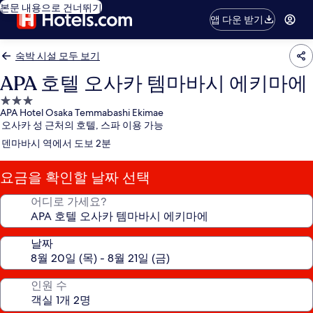
본문 내용으로 건너뛰기
앱 다운 받기
숙박 시설 모두 보기
APA 호텔 오사카 템마바시 에키마에
3.0
APA Hotel Osaka Temmabashi Ekimae
성
오사카 성 근처의 호텔, 스파 이용 가능
급
덴마바시 역에서 도보 2분
숙
박
요금을 확인할 날짜 선택
시
설
어디로 가세요?
날짜
인원 수