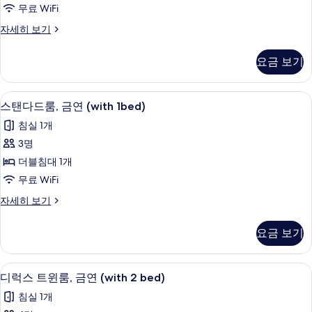
룸,
무료 WiFi
금
스
자세히 보기
연
탠
(with
다
요금 보기
드
1bed)
룸,
사
금
스탠다드룸, 금연 (with 1bed) | 오리
스
진
9
연
스탠다드룸, 금연 (with 1bed)
탠
(with
모
침실 1개
1bed)
다
두
자
3명
드
세
보
더블침대 1개
히
룸,
기
보
무료 WiFi
금
기
스
자세히 보기
연
탠
(with
다
요금 보기
드
1bed)
룸,
사
금
디럭스 트윈룸, 금연 (with 2 bed) |
디
진
9
연
디럭스 트윈룸, 금연 (with 2 bed)
럭
(with
모
침실 1개
1bed)
스