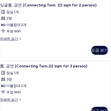
진
오리/거위털 이불, 필로우탑 침대, 책상,
싱
10
sqm
싱글룸, 금연 (Connecting Twin, 22 sqm for 2 person)
모
글
for
침실 1개
두
4
룸,
person)
2명
보
금
자
더블침대 2개
기
세
연
히
무료 WiFi
(Connecting
보
싱
자세히 보기
Twin,
기
글
22
룸,
요금 보기
sqm
금
연
for
(Connecting
2
오리/거위털 이불, 필로우탑 침대, 책상,
룸,
10
Twin,
룸, 금연 (Connecting Twin,22 sqm for 3 person)
person)
금
22
침실 1개
사
sqm
연
for
3명
진
(Connecting
2
더블침대 2개
모
person)
Twin,22
자
무료 WiFi
두
sqm
세
for
룸,
자세히 보기
보
히
금
3
보
기
연
기