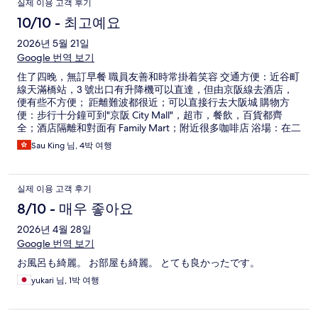
실제 이용 고객 후기
10/10 - 최고예요
2026년 5월 21일
Google 번역 보기
住了四晚，無訂早餐 職員友善和時常掛着笑容 交通方便：近谷町
線天滿橋站，3 號出口有升降機可以直達，但由京阪線去酒店，
便有些不方便； 距離難波都很近；可以直接行去大阪城 購物方
便：步行十分鐘可到"京阪 City Mall"，超市，餐飲，百貨都齊
全；酒店隔離和對面有 Family Mart；附近很多咖啡店 浴場：在二
樓，行攰了可以放鬆下 整體感覺良好，下次會再入住
Sau King 님, 4박 여행
실제 이용 고객 후기
8/10 - 매우 좋아요
2026년 4월 28일
Google 번역 보기
お風呂も綺麗。 お部屋も綺麗。 とても良かったです。
yukari 님, 1박 여행