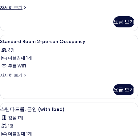
세
히
진
기
Standard
자세히 보기
보
Room
모
기
Single
요금 보기
두
Occupancy
자
보
세
Standard
오리/거위털 이불, 필로우탑 침대, 책상,
기
4
히
Standard Room 2-person Occupancy
Room
보
3명
기
2-
더블침대 1개
person
Occupancy
무료 WiFi
사
Standard
자세히 보기
Room
진
2-
모
요금 보기
person
두
Occupancy
자
보
스탠다드룸, 금연 (with 1bed) | 오리
스
9
세
스탠다드룸, 금연 (with 1bed)
기
탠
히
침실 1개
보
다
기
1명
드
더블침대 1개