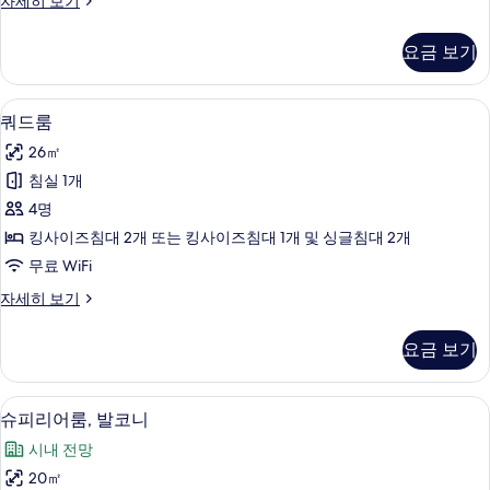
자세히 보기
사
이
진
직
요금 보기
더
모
블
두
룸
쿼드룸 | 미니바, 객실 내 금고, 책상, 암
쿼
7
(Small)
보
쿼드룸
드
자
기
26㎡
세
룸
히
침실 1개
사
보
4명
기
진
킹사이즈침대 2개 또는 킹사이즈침대 1개 및 싱글침대 2개
모
무료 WiFi
두
쿼
자세히 보기
보
드
기
룸
요금 보기
자
세
히
슈피리어룸, 발코니 | 미니바, 객실 내 금
슈
7
보
슈피리어룸, 발코니
피
기
시내 전망
리
20㎡