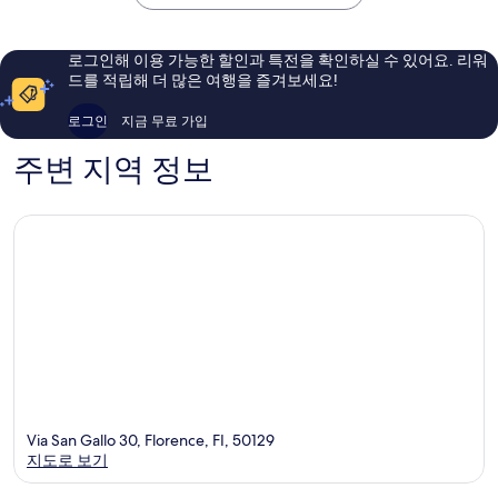
예
예
요,
요,
이
이
로그인해 이용 가능한 할인과 특전을 확인하실 수 있어요. 리워
용
용
드를 적립해 더 많은 여행을 즐겨보세요!
후
후
기
기
로그인
지금 무료 가입
1,262
721
개
개
주변 지역 정보
Via San Gallo 30, Florence, FI, 50129
지도로 보기