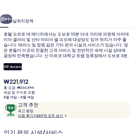
메
이전
다음
디
84+
소개
객실
위치
정책
치
호텔 오르토 데 메디치에서는 도보로 10분 이내 거리에 피렌체 아카데
의
미아 갤러리 및 산타 마리아 델 피오레 대성당도 있어 위치가 아주 좋
습니다. 테라스 및 정원 같은 기타 편의 시설과 서비스가 있습니다. 많
사
은 분들이 이곳의 친절한 고객 서비스 및 전반적인 숙박 시설 상태에
진
굉장히 만족했습니다. 산 마르코 대학교 트램 정류장에서 도보로 3분,
포르테차 트램 정류장에서는 9분 거리에 있어 대중 교통편을 이용하기
갤
편리합니다.
VIP Access
러
현
₩221,912
정원
리
재
총 요금: ₩266,894
가
세금 및 수수료 포함
격
8월 13일 ~ 8월 14일
은
이
10
고객 추천
₩221,912
용
최
점
최고 평점
고
이용 후기 1,007개 모두 보기
후
만
기
점
평
중
인기 편의 시설/서비스
점