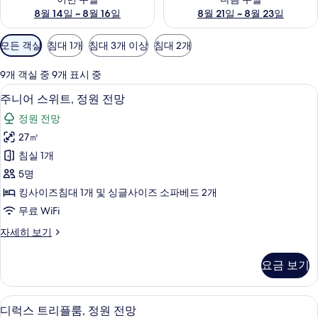
8월 14일 ~ 8월 16일
8월 21일 ~ 8월 23일
객
모든 객실
침대 1개
침대 3개 이상
침대 2개
실
에
9개 객실 중 9개 표시 중
사
주니어 스위트, 정원 전망 | 미니바, 객실
주
10
주니어 스위트, 정원 전망
용
니
가
정원 전망
어
능
27㎡
스
한
침실 1개
위
필
5명
터
트,
킹사이즈침대 1개 및 싱글사이즈 소파베드 2개
정
무료 WiFi
원
주
자세히 보기
전
니
망
어
요금 보기
스
사
위
진
트,
디럭스 트리플룸, 정원 전망 | 미니바, 객
디
12
정
디럭스 트리플룸, 정원 전망
모