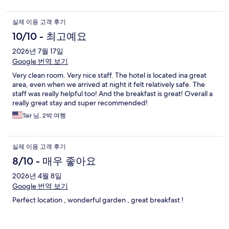
실제 이용 고객 후기
10/10 - 최고예요
2026년 7월 17일
Google 번역 보기
Very clean room. Very nice staff. The hotel is located ina great
area, even when we arrived at night it felt relatively safe. The
staff was really helpful too! And the breakfast is great! Overall a
really great stay and super recommended!
Tair 님, 2박 여행
실제 이용 고객 후기
8/10 - 매우 좋아요
2026년 4월 8일
Google 번역 보기
Perfect location , wonderful garden , great breakfast !