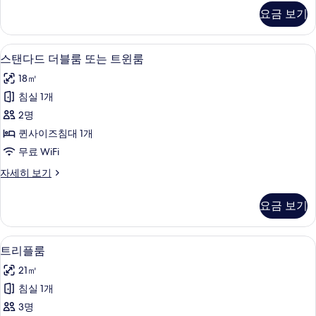
망
스
요금 보기
더
사
블
진
룸,
스탠다드 더블룸 또는 트윈룸 | 미니바, 객
스
6
정
스탠다드 더블룸 또는 트윈룸
모
탠
원
두
18㎡
전
다
망
보
침실 1개
드
자
기
2명
세
더
히
퀸사이즈침대 1개
블
보
무료 WiFi
기
룸
스
자세히 보기
또
탠
는
다
요금 보기
드
트
더
윈
블
트리플룸 | 미니바, 객실 내 금고, 책상,
트
5
룸
트리플룸
룸
리
또
사
21㎡
는
플
트
진
침실 1개
룸
윈
모
3명
룸