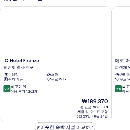
기
IQ Hotel Firenze
에코 어반
IQ
에
IQ Hotel Firenze
에코 어
Hotel
코
피렌체 역사 지구
피렌체 
Firenze
어
수영장
스파
반려동
피
반
주차 가능
무료 WiFi
무료 W
렌
B&B
체
피
10
10
최고예요
최고
9.6
9.6
역
렌
점
점
이용 후기 1,262개
이용 
사
체
만
만
현
₩189,370
지
역
점
점
재
구
사
중
중
총 요금: ₩231,091
요
세금 및 수수료 포함
지
9.6
9.6
금
8월 23일 ~ 8월 24일
구
점,
점,
₩189,370
최
최
비슷한 숙박 시설 비교하기
고
고