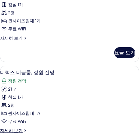
어
침실 1개
룸,
2명
발
퀸사이즈침대 1개
코
무료 WiFi
니
슈
자세히 보기
사
피
진
리
요금 보기
어
모
룸,
두
발
디럭스 더블룸, 정원 전망 | 미니바, 객실
디
15
코
디럭스 더블룸, 정원 전망
보
럭
니
기
정원 전망
자
스
세
21㎡
더
히
침실 1개
보
블
기
2명
룸,
퀸사이즈침대 1개
정
무료 WiFi
원
디
자세히 보기
전
럭