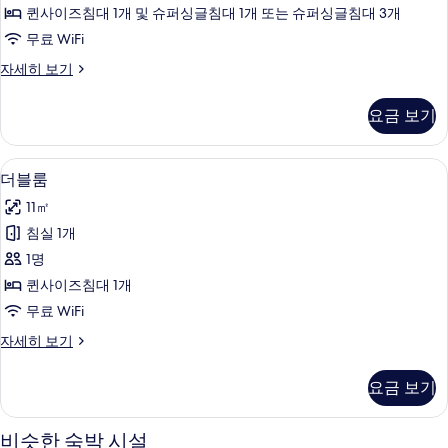
사
자
두
퀸사이즈침대 1개 및 슈퍼싱글침대 1개 또는 슈퍼싱글침대 3개
진
세
보
무료 WiFi
히
모
기
보
트
자세히 보기
두
기
리
보
플
요금 보기
룸
기
자
세
미니바, 객실 내 금고, 책상, 암막 커튼
더
5
히
더블룸
블
보
11㎡
기
룸
침실 1개
사
1명
진
퀸사이즈침대 1개
모
무료 WiFi
두
더
자세히 보기
보
블
기
룸
요금 보기
자
세
히
비슷한 숙박 시설
보