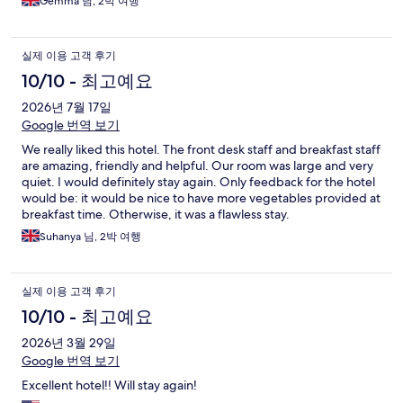
Gemma 님, 2박 여행
실제 이용 고객 후기
10/10 - 최고예요
2026년 7월 17일
Google 번역 보기
We really liked this hotel. The front desk staff and breakfast staff
are amazing, friendly and helpful. Our room was large and very
quiet. I would definitely stay again. Only feedback for the hotel
would be: it would be nice to have more vegetables provided at
breakfast time. Otherwise, it was a flawless stay.
Suhanya 님, 2박 여행
실제 이용 고객 후기
10/10 - 최고예요
2026년 3월 29일
Google 번역 보기
Excellent hotel!! Will stay again!