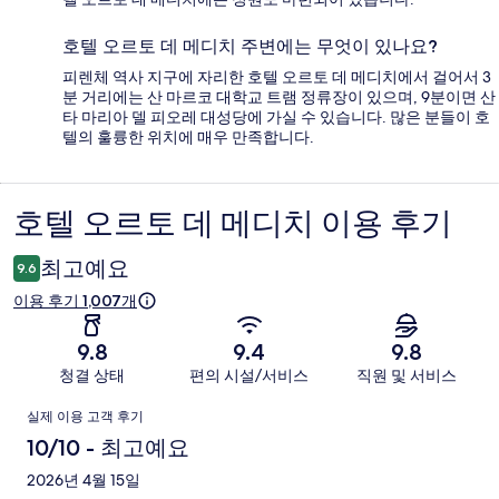
호텔 오르토 데 메디치 주변에는 무엇이 있나요?
피렌체 역사 지구에 자리한 호텔 오르토 데 메디치에서 걸어서 3
분 거리에는 산 마르코 대학교 트램 정류장이 있으며, 9분이면 산
타 마리아 델 피오레 대성당에 가실 수 있습니다. 많은 분들이 호
텔의 훌륭한 위치에 매우 만족합니다.
호텔 오르토 데 메디치 이용 후기
이
용
최고예요
9.6
후
이용 후기 1,007개
기
9.8
9.4
9.8
청결 상태
편의 시설/서비스
직원 및 서비스
이
실제 이용 고객 후기
용
10/10 - 최고예요
후
2026년 4월 15일