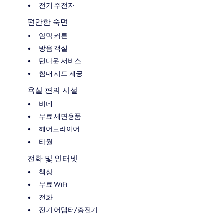
전기 주전자
편안한 숙면
암막 커튼
방음 객실
턴다운 서비스
침대 시트 제공
욕실 편의 시설
비데
무료 세면용품
헤어드라이어
타월
전화 및 인터넷
책상
무료 WiFi
전화
전기 어댑터/충전기