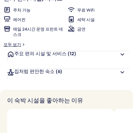
9.6
점,
주차 가능
무료 WiFi
고
에어컨
세탁 시설
객
추
매일 24시간 운영 프런트 데
금연
스크
천
모두 보기
주요 편의 시설 및 서비스
(12)
집처럼 편안한 숙소
(6)
이 숙박 시설을 좋아하는 이유