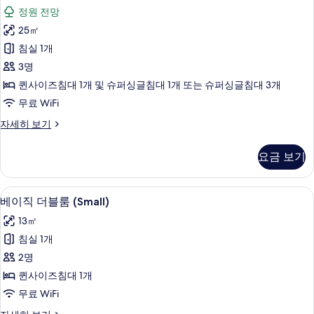
럭
원
두
정원 전망
전
스
망
보
25㎡
트
자
기
침실 1개
세
리
히
3명
플
보
퀸사이즈침대 1개 및 슈퍼싱글침대 1개 또는 슈퍼싱글침대 3개
기
룸,
무료 WiFi
정
디
자세히 보기
원
럭
전
스
요금 보기
트
망
리
사
플
미니바, 객실 내 금고, 책상, 암막 커튼
베
4
룸,
베이직 더블룸 (Small)
진
이
정
모
13㎡
원
직
전
두
침실 1개
더
망
보
2명
자
블
세
기
퀸사이즈침대 1개
룸
히
무료 WiFi
보
(Small)
기
베