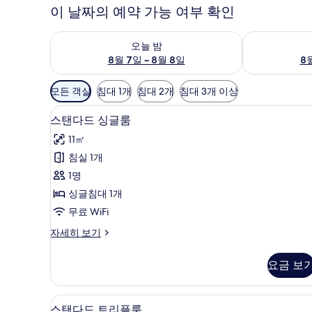
이 날짜의 예약 가능 여부 확인
오늘 밤 예약 가능 여부 확인, 8월 7일 ~ 8월 8일
내일 예약 가능 
오늘 밤
8월 7일 ~ 8월 8일
8월
객
모든 객실
침대 1개
침대 2개
침대 3개 이상
실
스탠다드 싱글룸 | 이집트산 면 
스
에
5
스탠다드 싱글룸
탠
사
11㎡
용
다
침실 1개
가
드
1명
능
싱
한
싱글침대 1개
글
필
무료 WiFi
룸
터
스
자세히 보기
사
탠
진
다
요금 보
드
모
싱
두
글
스탠다드 트리플룸 | 이집트산 면
스
8
룸
스탠다드 트리플룸