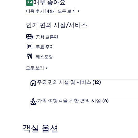
이
매우 좋아요
8.4
10점 만점 중 8.4점.
용
이용 후기 146개 모두 보기
후
기
숙박 시설 내
인기 편의 시설/서비스
공항 교통편
무료 주차
레스토랑
모두 보기
주요 편의 시설 및 서비스
(12)
가족 여행객을 위한 편의 시설
(6)
객실 옵션