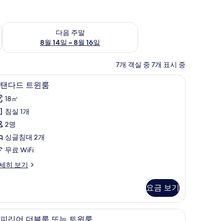
~ 8월 9일
다음 주말 예약 가능 여부 확인, 8월 14일 ~ 8월 16일
다음 주말
8월 14일 ~ 8월 16일
7개 객실 중 7개 표시 중
급 침구, 셀렉트 컴포트 침대, 책상
스탠다드 트윈룸 | 이집트산 면 시트, 고급 침구,
스
8
탠다드 트윈룸
탠
18㎡
다
침실 1개
드
2명
트
싱글침대 2개
윈
무료 WiFi
룸
세히 보기
사
진
요금 보기
모
두
 면 시트, 고급 침구, 셀렉트 컴포트 침대, 책상
슈피리어 더블룸 또는 트윈룸 | 이집트산 면 시트
슈
9
피리어 더블룸 또는 트윈룸