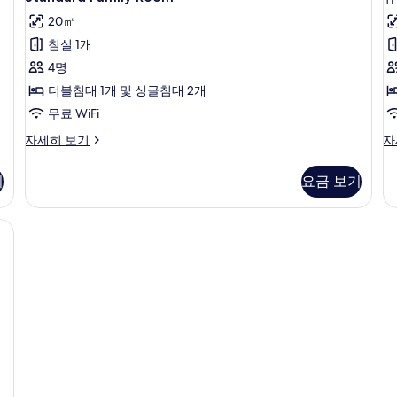
보
Family
자
자
기
20㎡
세
Room
세
히
히
침실 1개
사
보
보
4명
진
기
기
더블침대 1개 및 싱글침대 2개
모
무료 WiFi
두
보
Standard
슈
자세히 보기
자
Family
피
기
Room
리
기
요금 보기
자
어
세
더
히
블
 침구, 셀렉트 컴포트 침대, 책상
보
룸
기
또
는
트
윈
룸
자
세
히
보
기