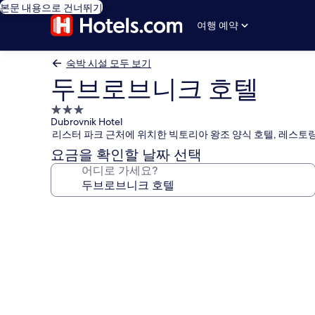
본문 내용으로 건너뛰기
여행 예약
숙박 시설 모두 보기
두브로브니크 호텔
3.0
Dubrovnik Hotel
성
리스터 파크 근처에 위치한 빅토리아 왕조 양식 호텔, 레스토랑
급
요금을 확인할 날짜 선택
숙
어디로 가세요?
박
시
설
두
브
로
브
니