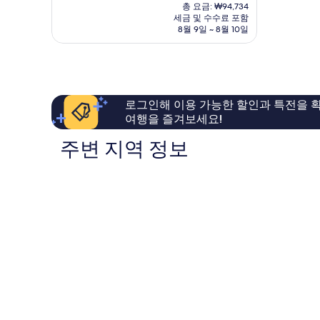
재
중
총 요금: ₩94,734
드
요
세금 및 수수료 포함
7.2
센
금
8월 9일 ~ 8월 10일
점,
트
₩78,945
좋
럴
아
Bradford
요,
이
용
로그인해 이용 가능한 할인과 특전을 확
후
여행을 즐겨보세요!
기
148
주변 지역 정보
개