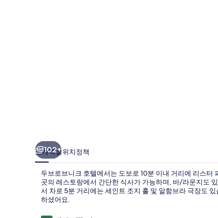
크
호
텔
의
사
진
갤
러
리
102+
소개
객실
위치
정책
두브로브니크 호텔에서는 도보로 10분 이내 거리에 리스터 파
곳의 레스토랑에서 간단한 식사가 가능하며, 바/라운지도 있어
서 차로 5분 거리에는 세인트 조지 홀 및 알함브라 극장도 
하셨어요.