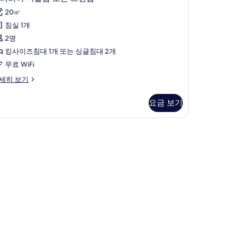
보
피
기
20㎡
리
침실 1개
어
2명
더
킹사이즈침대 1개 또는 싱글침대 2개
블
무료 WiFi
룸
세히 보기
또
는
요금 보기
트
윈
룸
사
진
모
두
보
기