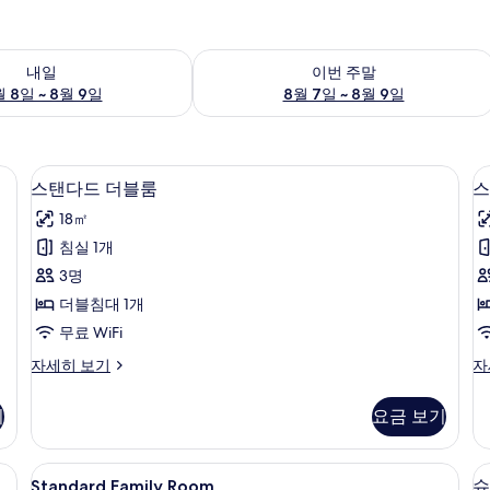
여부 확인, 8월 8일 ~ 8월 9일
이번 주말 예약 가능 여부 확인, 8월 7일 
내일
이번 주말
 8일 ~ 8월 9일
8월 7일 ~ 8월 9일
시트, 고급 침구, 셀렉트 컴포트 침대, 책상
스탠다드 더블룸 | 이집트산 면 시트, 고
스
9
스탠다드 더블룸
스
탠
18㎡
다
침실 1개
드
3명
더
더블침대 1개
블
무료 WiFi
룸
스
스
자세히 보기
자
사
탠
탠
진
다
다
기
요금 보기
드
드
모
더
트
두
블
윈
 시트, 고급 침구, 셀렉트 컴포트 침대, 책상
Standard
Standard Family Room | 이집트산
6
룸
룸
Standard Family Room
슈