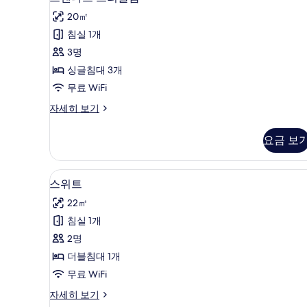
보
탠
자
기
20㎡
세
다
히
침실 1개
드
보
3명
기
트
싱글침대 3개
리
무료 WiFi
플
스
자세히 보기
룸
탠
사
다
요금 보
드
진
트
모
리
스위트 | 이집트산 면 시트, 고급
스
6
플
스위트
두
위
룸
보
22㎡
자
트
세
기
침실 1개
사
히
2명
보
진
기
더블침대 1개
모
무료 WiFi
두
스
자세히 보기
보
위