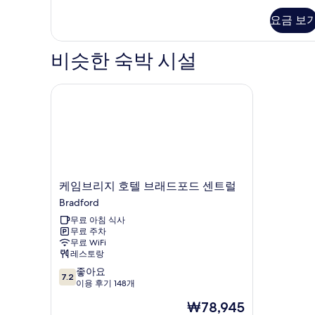
기
트
요금 보
자
세
히
비슷한 숙박 시설
보
기
케임브리지 호텔 브래드포드 센트럴
케
케임브리지 호텔 브래드포드 센트럴
임
Bradford
브
무료 아침 식사
리
무료 주차
지
무료 WiFi
호
레스토랑
텔
10
좋아요
브
7.2
점
이용 후기 148개
래
만
드
현
₩78,945
점
포