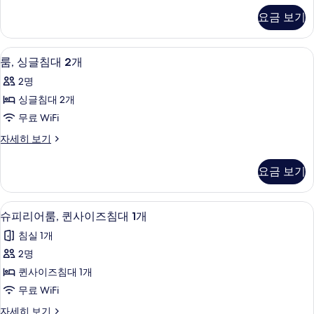
히
대
사
두
요금 보기
보
이
1
기
보
즈
개
침
기
룸, 싱글침대 2개 | 저자극성 침구, 객실 
룸,
8
대
및
룸, 싱글침대 2개
싱
1
소
2명
개
글
파
및
싱글침대 2개
침
소
베
무료 WiFi
파
대
드
베
룸,
자세히 보기
2
드
싱
사
자
개
글
진
요금 보기
세
침
사
히
모
대
진
보
2
두
슈피리어룸, 퀸사이즈침대 1개 | 저자극성 
슈
기
1
개
모
슈피리어룸, 퀸사이즈침대 1개
보
피
자
두
침실 1개
세
기
리
보
히
2명
어
보
기
퀸사이즈침대 1개
기
룸,
무료 WiFi
퀸
슈
자세히 보기