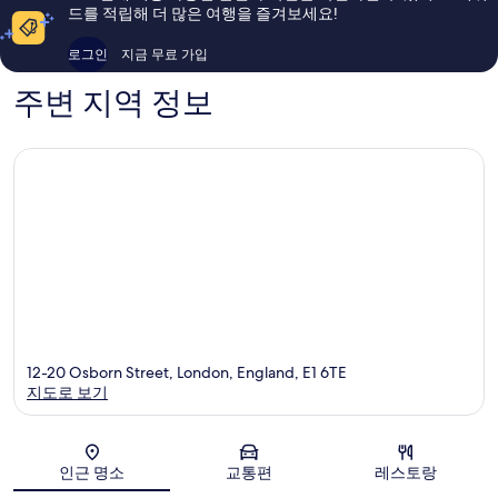
이
용
드를 적립해 더 많은 여행을 즐겨보세요!
용
후
후
기
로그인
지금 무료 가입
기
1,057
1,101
개
주변 지역 정보
개
12-20 Osborn Street, London, England, E1 6TE
지도로 보기
지도
인근 명소
교통편
레스토랑