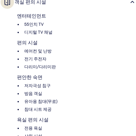
객실 편의 시설
엔터테인먼트
55인치 TV
디지털 TV 채널
편의 시설
에어컨 및 난방
전기 주전자
다리미/다리미판
편안한 숙면
저자극성 침구
방음 객실
유아용 침대(무료)
침대 시트 제공
욕실 편의 시설
전용 욕실