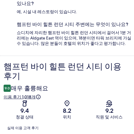
있나요?
예, 시설 내 레스토랑이 있습니다.
햄프턴 바이 힐튼 런던 시티 주변에는 무엇이 있나요?
쇼디치에 자리한 햄프턴 바이 힐튼 런던 시티에서 걸어서 1분 거
리에는 Aldgate East 역이 있으며, 18분이면 타워 브리지에 가실
수 있습니다. 많은 분들이 호텔의 위치가 좋다고 평가합니다.
햄프턴 바이 힐튼 런던 시티 이용
이
후기
용
후
매우 훌륭해요
9.0
기
이용 후기 1,018개
9.4
8.2
9.2
청결 상태
위치
직원 및 서비스
이
실제 이용 고객 후기