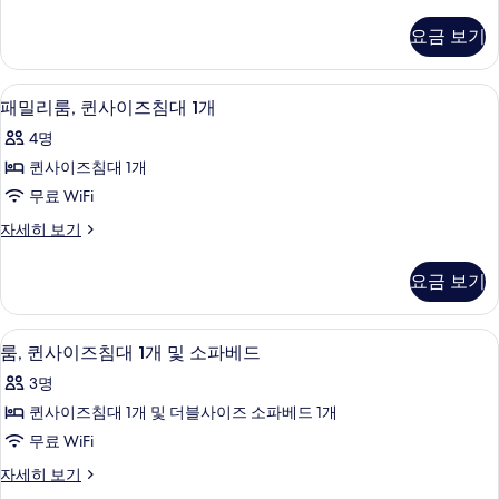
퀸
기
대
사
요금 보기
이
1
즈
개,
침
저자극성 침구, 객실 내 금고, 책상, 방음
패
9
대
장
패밀리룸, 퀸사이즈침대 1개
밀
1
애
4명
개,
리
인
장
퀸사이즈침대 1개
룸,
애
지
무료 WiFi
인
퀸
원
지
패
자세히 보기
사
원
밀
사
자
이
리
진
요금 보기
세
룸,
즈
히
모
퀸
보
침
사
두
룸, 퀸사이즈침대 1개 및 소파베드 | 저자
룸,
기
8
이
룸, 퀸사이즈침대 1개 및 소파베드
대
보
퀸
즈
1
3명
침
기
사
개
대
퀸사이즈침대 1개 및 더블사이즈 소파베드 1개
이
1
사
무료 WiFi
개
즈
진
자
룸,
자세히 보기
침
세
퀸
모