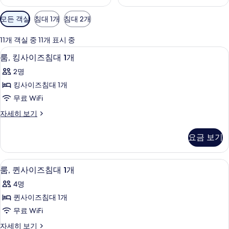
객
모든 객실
침대 1개
침대 2개
실
에
11개 객실 중 11개 표시 중
사
룸, 킹사이즈침대 1개 | 저자극성 침구, 객
룸,
10
룸, 킹사이즈침대 1개
용
킹
가
2명
사
능
킹사이즈침대 1개
이
한
무료 WiFi
즈
필
룸,
자세히 보기
터
침
킹
대
사
요금 보기
이
1
즈
개
침
룸, 퀸사이즈침대 1개 | 저자극성 침구, 객
룸,
10
대
사
룸, 퀸사이즈침대 1개
퀸
1
진
4명
개
사
모
자
퀸사이즈침대 1개
이
세
두
무료 WiFi
히
즈
보
보
룸,
자세히 보기