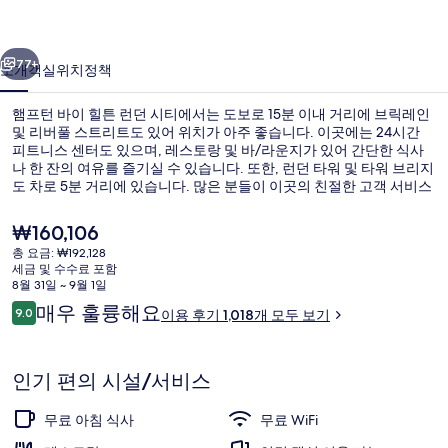
튼
이전
다음
런
77+
소개
객실
위치
정책
던
햄프턴 바이 힐튼 런던 시티에서는 도보로 15분 이내 거리에 브릭레인
시
및 리버풀 스트리트도 있어 위치가 아주 좋습니다. 이곳에는 24시간
피트니스 센터도 있으며, 레스토랑 및 바/라운지가 있어 간단한 식사
티
나 한 잔의 여유를 즐기실 수 있습니다. 또한, 런던 타워 및 타워 브리지
의
도 차로 5분 거리에 있습니다. 많은 분들이 이곳의 친절한 고객 서비스
및 아침 식사에 굉장히 만족했습니다. 조금만 걸으면 Aldgate East 역
사
에 갈 수 있고 Aldgate 역도 6분 거리에 있어 대중 교통편을 이용하기
현
₩160,106
편리합니다.
재
진
총 요금: ₩192,128
가
세금 및 수수료 포함
로비
갤
격
8월 31일 ~ 9월 1일
은
이
매우 훌륭해요
러
9.0
이용 후기 1,018개 모두 보기
₩160,106
10점 만점 중 9.0점.
용
리
후
기
인기 편의 시설/서비스
무료 아침 식사
무료 WiFi