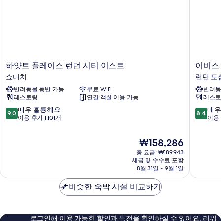
하
이
하얏트 플레이스 런던 시티 이스트
이비스 
얏
비
쇼디치
런던 도
트
스
반려동물 동반 가능
무료 WiFi
반려동
플
런
레스토랑
연결 객실 이용 가능
레스토
레
던
이
시
10
10
매우 훌륭해요
매우
9.0
8.4
스
티
점
점
이용 후기 1,101개
이용 
런
-
만
만
던
쇼
점
점
현
₩158,286
시
어
중
중
재
티
총 요금: ₩189,943
디
9.0
8.4
요
세금 및 수수료 포함
이
치
점,
점,
금
8월 31일 ~ 9월 1일
스
런
매
매
₩158,286
트
던
우
우
비슷한 숙박 시설 비교하기
쇼
도
훌
좋
디
심
륭
아
치
해
요,
요,
이
로그인해 이용 가능한 할인과 특전을 확인하실 수 있어요. 리워