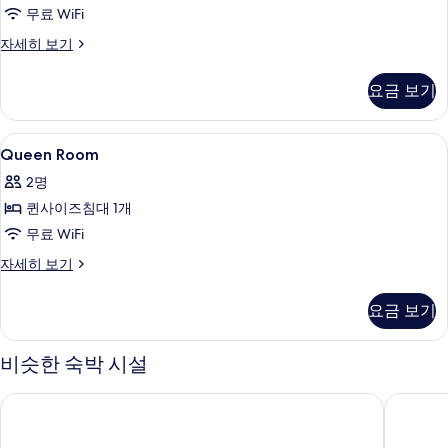
무료 WiFi
King
자세히 보기
Room
자
요금 보기
세
히
보
Queen
저자극성 침구, 객실 내 금고, 책상, 방음
1
기
Queen Room
Room
2명
사
퀸사이즈침대 1개
진
무료 WiFi
모
Queen
자세히 보기
두
Room
보
자
요금 보기
세
기
히
보
비슷한 숙박 시설
기
하얏트 플레이스 런던 시티 이스트
이비스 런