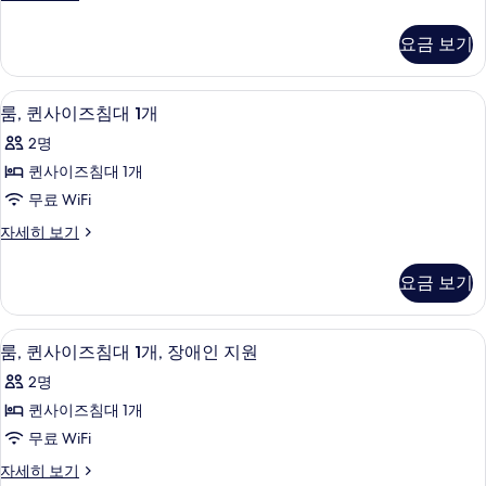
침
기
퀸
기
대
사
요금 보기
이
1
즈
개
침
룸, 퀸사이즈침대 1개 | 저자극성 침구, 객
룸,
9
대
사
룸, 퀸사이즈침대 1개
퀸
1
진
2명
개
사
모
자
퀸사이즈침대 1개
이
세
두
무료 WiFi
히
즈
보
보
룸,
자세히 보기
침
기
퀸
기
대
사
요금 보기
이
1
즈
개
침
룸, 퀸사이즈침대 1개, 장애인 지원 | 저
룸,
14
대
사
룸, 퀸사이즈침대 1개, 장애인 지원
퀸
1
진
2명
개
사
모
자
퀸사이즈침대 1개
이
세
두
무료 WiFi
히
즈
보
보
룸,
자세히 보기
침
기