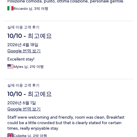
Posizione comoda, pulito, ottima colazione, personale gentile.
Riccardo 님, 3박 여행
실제 이용 고객 후기
10/10 - 최고예요
2026년 4월 18일
Google 번역 보기
Excellent stay!
Myles 님, 2박 여행
실제 이용 고객 후기
10/10 - 최고예요
2026년 6월 1일
Google 번역 보기
Staff were welcoming and friendly, room was clean, Breakfast
could be a little crowded but that is clearly stated for certain
times, really enjoyable stay.
Collette 님, 2박 여행