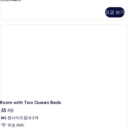
사
피
이
리
요금 보기
어
즈
룸,
침
퀸
사
대
이
1
즈
개
침
대
사
1
진
개
자
모
세
두
히
보
보
기
기
Room with Two Queen Beds
4명
퀸사이즈침대 2개
무료 WiFi