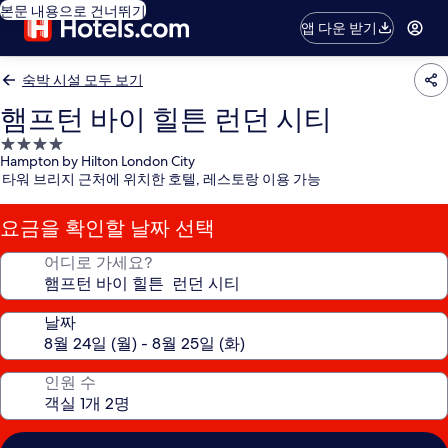
본문 내용으로 건너뛰기
앱 다운 받기
숙박 시설 모두 보기
햄프턴 바이 힐튼 런던 시티
4.0
Hampton by Hilton London City
성
타워 브리지 근처에 위치한 호텔, 레스토랑 이용 가능
급
숙
요금을 확인할 날짜 선택
박
시
어디로 가세요?
설
날짜
인원 수