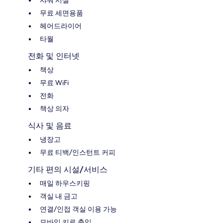
샤워 시설
무료 세면용품
헤어드라이어
타월
전화 및 인터넷
책상
무료 WiFi
전화
책상 의자
식사 및 음료
냉장고
무료 티백/인스턴트 커피
기타 편의 시설/서비스
매일 하우스키핑
객실 내 금고
연결/인접 객실 이용 가능
모바일 키로 출입