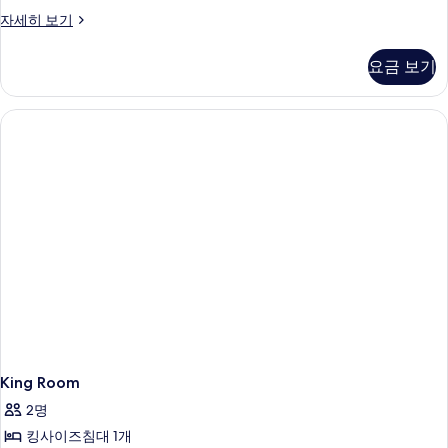
Room
자세히 보기
with
Two
요금 보기
Queen
Beds
자
세
히
보
기
King Room
2명
킹사이즈침대 1개