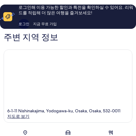
가
터
해
용
로그인해 이용 가능한 할인과 특전을 확인하실 수 있어요. 리워
와
요
요,
후
드를 적립해 더 많은 여행을 즐겨보세요!
구
도
이
기
가
용
1,002
로그인
지금 무료 가입
와
후
개
구
기
주변 지역 정보
2,483
개
6-1-11 Nishinakajima, Yodogawa-ku, Osaka, Osaka, 532-0011
지도로 보기
지도