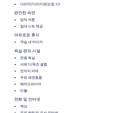
다리미/다리미판(요청 시)
편안한 숙면
암막 커튼
침대 시트 제공
여유로운 휴식
객실 내 마사지
욕실 편의 시설
전용 욕실
샤워기/욕조 결합
전자식 비데
무료 세면용품
헤어드라이어
타월
전화 및 인터넷
책상
무료 WiFi 및 유선 인터넷