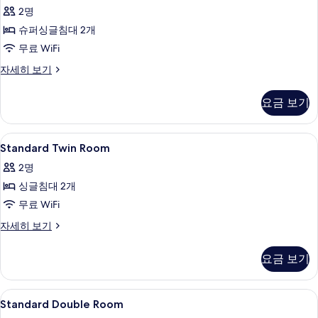
직
보
2명
트
기
슈퍼싱글침대 2개
윈
무료 WiFi
룸
베
자세히 보기
사
이
진
직
요금 보기
트
모
윈
두
룸
Standard
책상, 노트북 작업 공간, 암막 커튼, 다
1
자
Standard Twin Room
보
Twin
세
기
2명
히
Room
보
싱글침대 2개
사
기
무료 WiFi
진
모
Standard
자세히 보기
Twin
두
Room
요금 보기
보
자
세
기
히
Standard
책상, 노트북 작업 공간, 암막 커튼, 다
1
보
Standard Double Room
Double
기