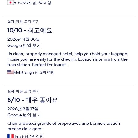
HIRONORI 님, 1박 여행
실제 이용 고객 후기
10/10 - 최고예요
2026년 4월 30일
Google 번역 보기
Its clean, properly managed hotel, help you hold your luggage
incase your are early for the checkin. Location is 5mins from the
train station. Perfect for tourist.
Mohit Singh 님, 2박 여행
실제 이용 고객 후기
8/10 - 매우 좋아요
2026년 3월 17일
Google 번역 보기
Chambre assez grande et propre avec une bonne situation
proche de la gare.
Hervé 님, 1박 여행