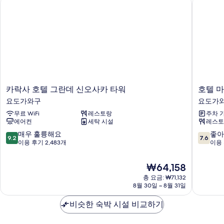
카락사 호텔 그란데 신오사카 타워
호텔 마
카
호
카락사 호텔 그란데 신오사카 타워
호텔 
락
텔
요도가와구
요도가
사
마
무료 WiFi
레스토랑
주차 
호
이
에어컨
세탁 시설
레스토
텔
스
그
테
10
10
매우 훌륭해요
좋아
9.2
7.6
란
이
점
점
이용 후기 2,483개
이용 
데
신
만
만
신
오
점
점
현
₩64,158
오
사
중
중
재
사
총 요금: ₩71,132
카
9.2
7.6
요
8월 30일 ~ 8월 31일
카
컨
점,
점,
금
타
퍼
매
좋
₩64,158
비슷한 숙박 시설 비교하기
워
런
우
아
요
스
훌
요,
도
센
륭
이