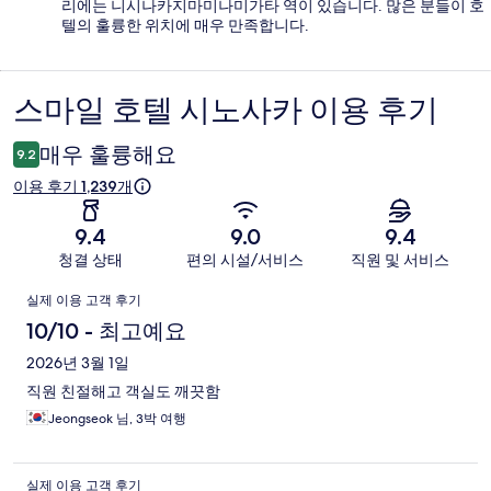
리에는 니시나카지마미나미가타 역이 있습니다. 많은 분들이 호
텔의 훌륭한 위치에 매우 만족합니다.
스마일 호텔 시노사카 이용 후기
이
용
매우 훌륭해요
9.2
후
이용 후기 1,239개
기
9.4
9.0
9.4
청결 상태
편의 시설/서비스
직원 및 서비스
이
실제 이용 고객 후기
용
10/10 - 최고예요
후
2026년 3월 1일
직원 친절해고 객실도 깨끗함
기
Jeongseok 님, 3박 여행
실제 이용 고객 후기