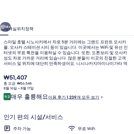
시
노
이전
다음
사
18+
소개
객실
위치
정책
카
스마일 호텔 시노사카에서 차로 5분 거리에는 그랜드 프런트 오사카
의
몰, 오사카 스테이션 시티 등이 있습니다. 이곳에서는 WiFi 및 유선 인
터넷의 무료 특전을 이용하실 수 있습니다. 또한, 도톤보리 및 오사카
사
성도 차로 가까운 거리에 있습니다. 많은 분들이 이곳의 친절한 고객
진
서비스 및 위치에 대단히 만족하셨어요. 니시나카지마미나미가타 역
에서 도보로 4분 거리에 있어 대중 교통편을 이용하기 편리합니다.
갤
현
₩51,407
재
러
총 요금: ₩56,548
가
8월 16일 ~ 8월 17일
외관
리
격
이
매우 훌륭해요
9.2
이용 후기 1,239개 모두 보기
은
10점 만점 중 9.2점.
용
₩51,407
후
기
인기 편의 시설/서비스
주차 가능
무료 WiFi