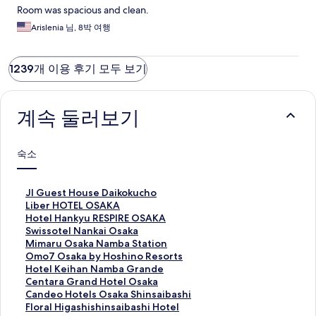
Room was spacious and clean.
Arislenia 님, 8박 여행
1239개 이용 후기 모두 보기
계속 둘러보기
숙소
J
Jl Guest House Daikokucho
l
L
Liber HOTEL OSAKA
G
i
H
Hotel Hankyu RESPIRE OSAKA
u
b
o
S
Swissotel Nankai Osaka
e
e
t
w
M
Mimaru Osaka Namba Station
s
r
e
i
i
O
Omo7 Osaka by Hoshino Resorts
t
H
l
s
m
m
H
Hotel Keihan Namba Grande
H
O
H
s
a
o
o
C
Centara Grand Hotel Osaka
o
T
a
o
r
7
t
e
C
Candeo Hotels Osaka Shinsaibashi
u
E
n
t
u
O
e
n
a
F
Floral Higashishinsaibashi Hotel