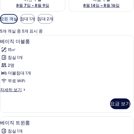
8월 7일 ~ 8월 9일
8월 14일 ~ 8월 16일
객
모든 객실
침대 1개
침대 2개
실
에
5개 객실 중 5개 표시 중
사
베이직 더블룸 | 책상, 노트북 작업 공간
베
7
베이직 더블룸
용
이
가
15㎡
직
능
침실 1개
더
한
2명
블
필
더블침대 1개
터
룸
무료 WiFi
사
베
자세히 보기
진
이
모
직
요금 보기
더
두
블
보
룸
베이직 트윈룸 | 책상, 노트북 작업 공간
베
7
자
베이직 트윈룸
기
이
세
침실 1개
히