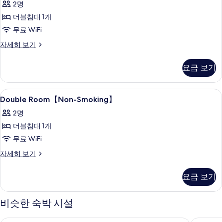
2명
Room
더블침대 1개
사
무료 WiFi
진
모
Standard
자세히 보기
Double
두
Room
요금 보기
보
자
세
기
히
Double
책상, 노트북 작업 공간, 암막 커튼, 다
2
보
Double Room【Non-Smoking】
Room【Non-
기
2명
Smoking】
더블침대 1개
사
무료 WiFi
진
Double
자세히 보기
모
Room【Non-
두
Smoking】
요금 보기
자
보
세
기
히
비슷한 숙박 시설
보
기