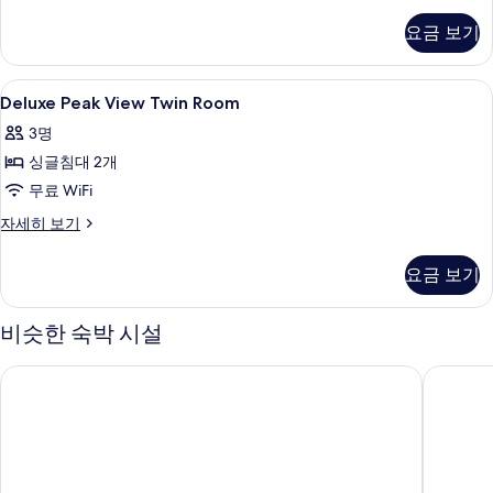
Themed)
리
요금 보기
사
스
위
진
트
Deluxe
고급 침구, 미니바, 객실 내 금고, 책상
모
5
(Campervan
Deluxe Peak View Twin Room
Peak
Haven
두
3명
Themed)
View
보
자
싱글침대 2개
Twin
세
기
Room
무료 WiFi
히
사
보
Deluxe
자세히 보기
기
Peak
진
View
모
요금 보기
Twin
두
Room
자
비슷한 숙박 시설
보
세
기
히
JW 메리어트 호텔 홍콩
콘래드 
보
기