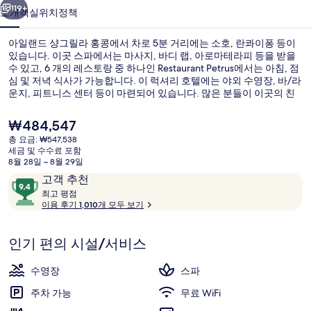
라
119+
소개
객실
위치
정책
홍
아일랜드 샹그릴라 홍콩에서 차로 5분 거리에는 소호, 란콰이퐁 등이
콩
있습니다. 이곳 스파에서는 마사지, 바디 랩, 아로마테라피 등을 받을
수 있고, 6 개의 레스토랑 중 하나인 Restaurant Petrus에서는 아침, 점
의
심 및 저녁 식사가 가능합니다. 이 럭셔리 호텔에는 야외 수영장, 바/라
사
운지, 피트니스 센터 등이 마련되어 있습니다. 많은 분들이 이곳의 친
절한 고객 서비스에 대단히 만족하셨어요. 이 숙박 시설은 대중 교통편
진
을 이용하기가 편리해요. 코튼 트리 드라이브 트램 정류장의 경우 5분
현
₩484,547
만 걸으면 갈 수 있고 아스널 스트리트 트램 정류장도 6분 거리에 있어
재
갤
총 요금: ₩547,538
요.
가
세금 및 수수료 포함
헤어드라이어, 목욕가운, 슬리퍼, 타월
러
격
8월 28일 ~ 8월 29일
은
이
10
고객 추천
리
₩484,547
용
최
점
최고 평점
고
이용 후기 1,010개 모두 보기
후
만
기
점
평
중
인기 편의 시설/서비스
점
9.4
점,
수영장
스파
고
주차 가능
무료 WiFi
객