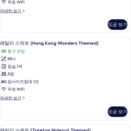
기
무료 WiFi
보
대
기
룸,
자세히 보기
1
킹
개
사
요금 보기
이
(Fishermans
즈
Cove)
침
헤어드라이어, 목욕가운, 슬리퍼, 타월
패
사
6
대
패밀리 스위트 (Hong Kong Wonders Themed)
밀
1
진
항구 전망
개
리
모
(Fishermans
88㎡
스
Cove)
두
침실 1개
자
위
보
세
5명
트
기
히
킹사이즈침대 1개
보
(Hong
무료 WiFi
기
Kong
패
자세히 보기
Wonders
밀
Themed)
리
요금 보기
사
스
위
진
트
패밀리 스위트 (Treetop Hideout The
패
모
6
(Hong
패밀리 스위트 (Treetop Hideout Themed)