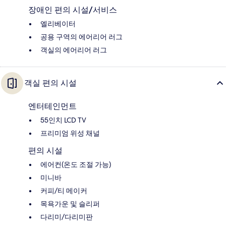
장애인 편의 시설/서비스
엘리베이터
공용 구역의 에어리어 러그
객실의 에어리어 러그
객실 편의 시설
엔터테인먼트
55인치 LCD TV
프리미엄 위성 채널
편의 시설
에어컨(온도 조절 가능)
미니바
커피/티 메이커
목욕가운 및 슬리퍼
다리미/다리미판