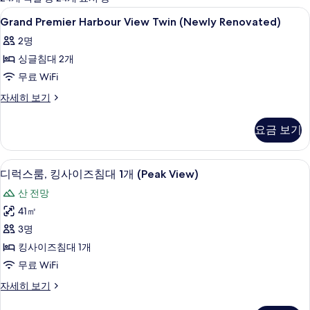
사
Grand
고급 침구, 미니바, 객실 내 금고, 책상
4
Grand Premier Harbour View Twin (Newly Renovated)
용
Premier
가
2명
Harbour
능
싱글침대 2개
View
한
Twin
무료 WiFi
필
(Newly
Grand
자세히 보기
터
Renovated)
Premier
Harbour
사
요금 보기
View
진
Twin
(Newly
모
디럭스룸, 킹사이즈침대 1개 (Peak View
디
6
Renovated)
디럭스룸, 킹사이즈침대 1개 (Peak View)
두
럭
자
산 전망
보
세
스
히
41㎡
기
룸,
보
3명
기
킹
킹사이즈침대 1개
사
무료 WiFi
이
디
자세히 보기
즈
럭
스