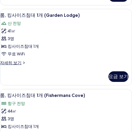
즈
스
침
위
룸, 킹사이즈침대 1개 (Garden Lodge)
룸,
6
트,
룸, 킹사이즈침대 1개 (Garden Lodge)
대
킹
킹
1
산 전망
사
사
개,
이
41㎡
이
즈
항
3명
침
즈
구
대
킹사이즈침대 1개
침
1
전
무료 WiFi
개,
대
망
항
룸,
자세히 보기
1
구
킹
사
개
전
사
진
요금 보기
망
이
(Garden
자
모
즈
Lodge)
세
침
두
해변/바다 전망
룸,
사
히
5
대
룸, 킹사이즈침대 1개 (Fishermans Cove)
보
보
킹
1
진
항구 전망
기
개
기
사
모
(Garden
44㎡
이
Lodge)
두
3명
자
즈
보
세
킹사이즈침대 1개
침
히