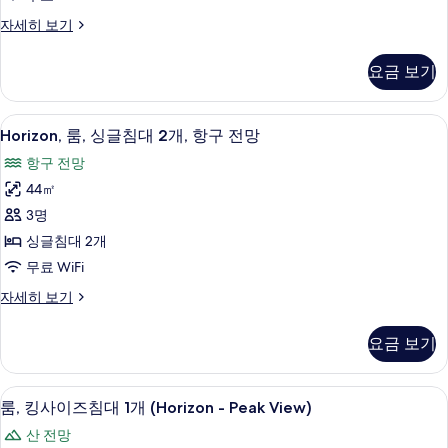
침
Horizon,
자세히 보기
대
룸,
1
킹
요금 보기
사
개,
이
항
즈
Horizon,
고급 침구, 미니바, 객실 내 금고, 책상
구
10
침
Horizon, 룸, 싱글침대 2개, 항구 전망
룸,
대
전
항구 전망
1
싱
망
개,
44㎡
글
항
사
3명
구
침
진
전
싱글침대 2개
대
망
모
무료 WiFi
2
자
두
세
Horizon,
자세히 보기
개,
히
보
룸,
항
보
싱
기
요금 보기
기
글
구
침
전
대
고급 침구, 미니바, 객실 내 금고, 책상
룸,
망
8
2
룸, 킹사이즈침대 1개 (Horizon - Peak View)
킹
개,
사
산 전망
항