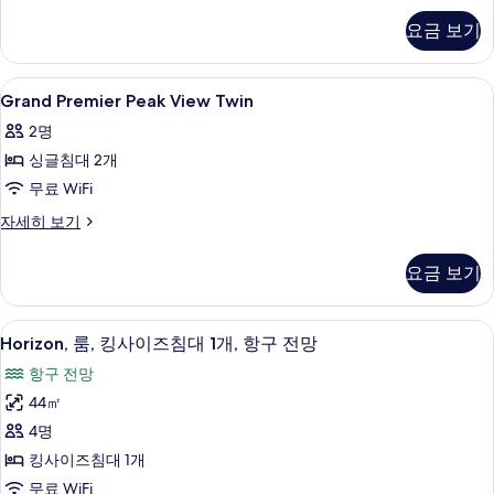
진
트,
요금 보기
항
모
구
두
전
Grand
고급 침구, 미니바, 객실 내 금고, 책상
5
망
Grand Premier Peak View Twin
보
Premier
자
기
2명
세
Peak
히
싱글침대 2개
View
보
Twin
무료 WiFi
기
사
Grand
자세히 보기
Premier
진
Peak
모
요금 보기
View
두
Twin
자
보
Horizon,
고급 침구, 미니바, 객실 내 금고, 책상
12
세
Horizon, 룸, 킹사이즈침대 1개, 항구 전망
룸,
기
히
항구 전망
보
킹
기
44㎡
사
4명
이
킹사이즈침대 1개
즈
무료 WiFi