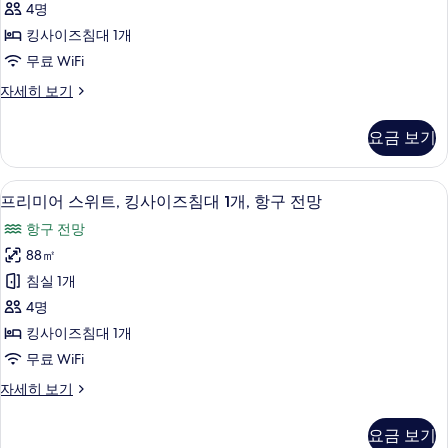
사
구
4명
이
전
진
킹사이즈침대 1개
망
즈
모
무료 WiFi
(Grand)
침
자
두
스
자세히 보기
세
대
보
위
히
1
트,
기
보
요금 보기
킹
개,
기
사
시
이
프리미어 스위트, 킹사이즈침대 1개, 항
프
8
즈
내
프리미어 스위트, 킹사이즈침대 1개, 항구 전망
리
침
전
항구 전망
대
미
망
1
88㎡
어
개,
사
침실 1개
시
스
진
내
4명
위
전
모
킹사이즈침대 1개
망
트,
두
무료 WiFi
자
킹
세
보
프
자세히 보기
히
사
리
기
보
이
미
기
요금 보기
어