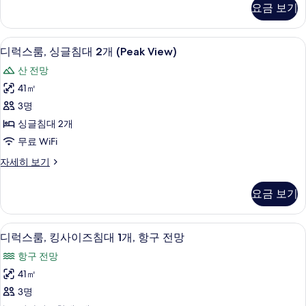
침
요금 보기
룸,
대
킹
1
사
디럭스룸, 싱글침대 2개 (Peak View) |
디
6
이
개
디럭스룸, 싱글침대 2개 (Peak View)
럭
즈
(Peak
산 전망
침
스
View)
대
41㎡
룸,
1
사
3명
개
싱
진
(Peak
싱글침대 2개
글
모
View)
무료 WiFi
자
침
두
세
디
자세히 보기
대
보
히
럭
보
2
스
기
요금 보기
기
룸,
개
싱
(Peak
글
고급 침구, 미니바, 객실 내 금고, 책상
디
View)
5
침
디럭스룸, 킹사이즈침대 1개, 항구 전망
럭
대
사
항구 전망
2
스
진
개
41㎡
룸,
(Peak
모
3명
View)
킹
두