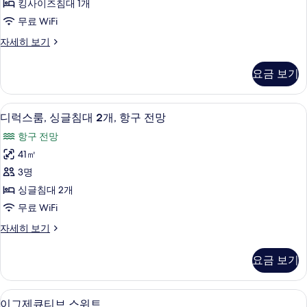
자
킹사이즈침대 1개
사
보
세
무료 WiFi
히
이
기
보
디
자세히 보기
즈
기
럭
침
스
요금 보기
룸,
대
킹
1
사
고급 침구, 미니바, 객실 내 금고, 책상
디
5
이
개,
디럭스룸, 싱글침대 2개, 항구 전망
럭
즈
항
항구 전망
침
스
구
대
41㎡
룸,
1
전
3명
개,
싱
망
항
싱글침대 2개
글
구
사
무료 WiFi
전
침
진
망
디
자세히 보기
대
자
럭
모
세
2
스
두
요금 보기
히
룸,
개,
보
보
싱
항
기
글
기
이그제큐티브 스위트 | 거실 공간 | 위성 채
이
6
침
구
이그제큐티브 스위트