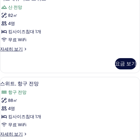
그
대
전
산 전망
2
제
망
개,
82㎡
큐
항
사
4명
구
티
진
전
킹사이즈침대 1개
브
망
모
무료 WiFi
자
스
두
세
이
자세히 보기
위
히
그
보
보
트
제
기
요금 보기
기
큐
사
티
진
브
스위트, 항구 전망 | 고급 침구, 미니바, 
스
5
스
스위트, 항구 전망
모
위
위
두
항구 전망
트
트,
자
보
88㎡
항
세
기
4명
히
구
보
킹사이즈침대 1개
전
기
무료 WiFi
망
스
자세히 보기
사
위