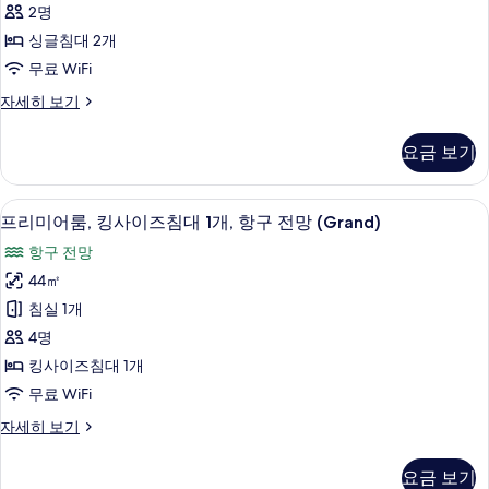
View)
개
2명
사
싱
(Grand
싱글침대 2개
-
진
글
무료 WiFi
Peak
모
침
View)
프
자세히 보기
두
자
대
리
세
보
2
미
히
요금 보기
어
개
기
보
룸,
기
(Grand
싱
고급 침구, 미니바, 객실 내 금고, 책상
프
-
7
글
프리미어룸, 킹사이즈침대 1개, 항구 전망 (Grand)
리
침
Peak
항구 전망
대
미
View)
2
44㎡
사
어
개
침실 1개
(Grand
진
룸,
-
4명
모
킹
Peak
킹사이즈침대 1개
View)
두
사
무료 WiFi
자
보
이
세
프
자세히 보기
기
히
즈
리
보
침
미
기
요금 보기
어