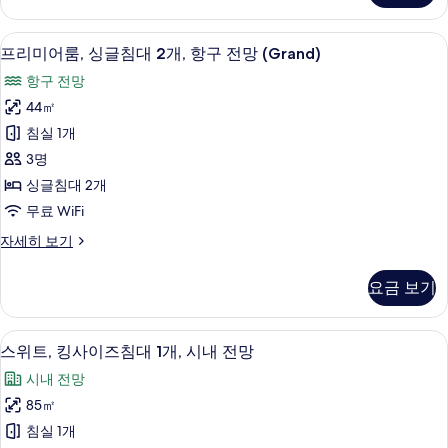
대
룸,
1
킹
고급 침구, 미니바, 객실 내 금고, 책상
프
6
사
개,
프리미어룸, 싱글침대 2개, 항구 전망 (Grand)
리
이
항
항구 전망
즈
미
구
침
44㎡
어
대
전
침실 1개
1
룸,
망
개,
3명
싱
항
(Grand)
싱글침대 2개
구
글
사
무료 WiFi
전
침
망
진
프
자세히 보기
(Grand)
대
모
리
자
2
미
두
세
요금 보기
어
개,
히
보
룸,
보
항
싱
기
기
스위트, 킹사이즈침대 1개, 시내 전망 |
스
6
글
구
스위트, 킹사이즈침대 1개, 시내 전망
위
침
전
시내 전망
대
트,
망
2
85㎡
킹
개,
(Grand)
침실 1개
항
사