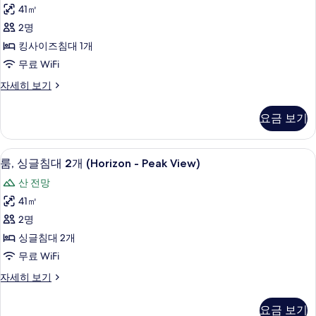
사
진
구
41㎡
이
전
모
2명
망
즈
두
자
킹사이즈침대 1개
침
세
보
무료 WiFi
히
대
기
보
룸,
자세히 보기
1
기
킹
개
사
요금 보기
이
(Horizon
즈
-
침
룸, 싱글침대 2개 (Horizon - Peak Vi
룸,
Peak
7
대
룸, 싱글침대 2개 (Horizon - Peak View)
싱
View)
1
산 전망
개
사
글
(Horizon
41㎡
진
침
-
2명
Peak
모
대
View)
싱글침대 2개
두
2
자
무료 WiFi
세
개
보
히
룸,
자세히 보기
(Horizon
기
보
싱
-
기
글
요금 보기
Peak
침