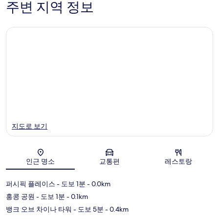
주변 지역 정보
1,006
1,002
개
개
지도로 보기
인근 명소
교통편
레스토랑
지도
퍼시픽 플레이스
- 도보 1분
- 0.0km
홍콩 공원
- 도보 1분
- 0.1km
뱅크 오브 차이나 타워
- 도보 5분
- 0.4km