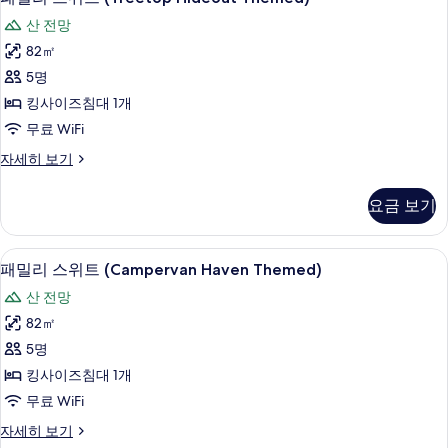
밀
Kong
두
산 전망
Wonders
리
보
Themed)
82㎡
스
기
자
5명
세
위
히
킹사이즈침대 1개
트
보
무료 WiFi
기
(Treetop
패
자세히 보기
Hideout
밀
Themed)
리
요금 보기
사
스
위
진
트
패밀리 스위트 (Campervan Haven The
패
모
6
(Treetop
패밀리 스위트 (Campervan Haven Themed)
밀
Hideout
두
산 전망
Themed)
리
보
자
82㎡
스
세
기
5명
히
위
보
킹사이즈침대 1개
트
기
무료 WiFi
(Campervan
패
자세히 보기
Haven
밀