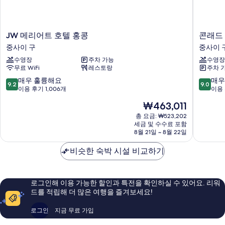
JW
콘
JW 메리어트 호텔 홍콩
콘래드
메
래
중사이 구
중사이 
리
드
수영장
주차 가능
수영장
어
홍
무료 WiFi
레스토랑
주차 
트
콩
호
중
10
10
매우 훌륭해요
매우
9.2
9.0
텔
사
점
점
이용 후기 1,006개
이용 
홍
이
만
만
현
₩463,011
콩
구
점
점
재
중
중
중
총 요금: ₩523,202
요
사
세금 및 수수료 포함
9.2
9.0
금
8월 21일 ~ 8월 22일
이
점,
점,
₩463,011
구
매
매
비슷한 숙박 시설 비교하기
우
우
훌
훌
륭
륭
해
해
로그인해 이용 가능한 할인과 특전을 확인하실 수 있어요. 리워
요,
요,
드를 적립해 더 많은 여행을 즐겨보세요!
이
이
용
용
로그인
지금 무료 가입
후
후
기
기