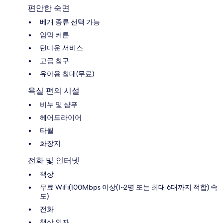
편안한 숙면
베개 종류 선택 가능
암막 커튼
턴다운 서비스
고급 침구
유아용 침대(무료)
욕실 편의 시설
비누 및 샴푸
헤어드라이어
타월
화장지
전화 및 인터넷
책상
무료 WiFi(100Mbps 이상(1~2명 또는 최대 6대까지 적합) 속
도)
전화
책상 의자