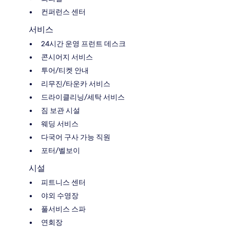
컨퍼런스 센터
서비스
24시간 운영 프런트 데스크
콘시어지 서비스
투어/티켓 안내
리무진/타운카 서비스
드라이클리닝/세탁 서비스
짐 보관 시설
웨딩 서비스
다국어 구사 가능 직원
포터/벨보이
시설
피트니스 센터
야외 수영장
풀서비스 스파
연회장