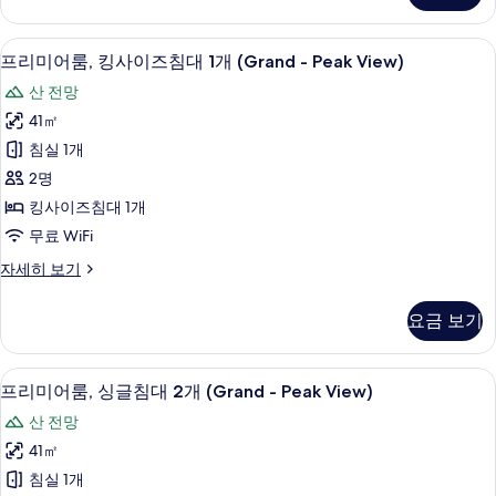
대
View)
2
사
고급 침구, 미니바, 객실 내 금고, 책상
프
7
개
프리미어룸, 킹사이즈침대 1개 (Grand - Peak View)
진
리
(Horizon
산 전망
-
모
미
Peak
41㎡
두
어
View)
침실 1개
자
보
룸,
세
2명
기
킹
히
킹사이즈침대 1개
보
사
무료 WiFi
기
이
프
자세히 보기
즈
리
침
미
요금 보기
어
대
룸,
1
킹
프리미어룸, 싱글침대 2개 (Grand - Pea
프
7
사
개
프리미어룸, 싱글침대 2개 (Grand - Peak View)
리
이
(Grand
산 전망
즈
미
-
침
41㎡
어
대
Peak
침실 1개
1
룸,