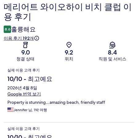
메리어트 와이오하이 비치 클럽 이
이
용 후기
용
후
훌륭해요
8.6
기
이용 후기 192개
9.0
9.2
8.4
청결 상태
위치
직원 및 서비스
이
실제 이용 고객 후기
용
10/10 - 최고예요
후
2026년 4월 8일
Google 번역 보기
기
Property is stunning…amazing beach, friendly staff
Jennifer 님, 1박 여행
실제 이용 고객 후기
10/10 - 최고예요