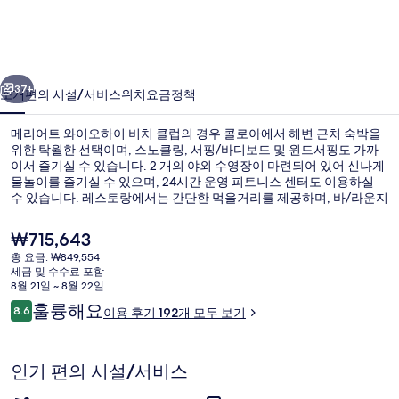
와
이
오
이전
다음
하
37+
소개
편의 시설/서비스
위치
요금
정책
이
메리어트 와이오하이 비치 클럽의 경우 콜로아에서 해변 근처 숙박을
비
위한 탁월한 선택이며, 스노클링, 서핑/바디보드 및 윈드서핑도 가까
이서 즐기실 수 있습니다. 2 개의 야외 수영장이 마련되어 있어 신나게
치
물놀이를 즐기실 수 있으며, 24시간 운영 피트니스 센터도 이용하실
클
수 있습니다. 레스토랑에서는 간단한 먹을거리를 제공하며, 바/라운지
에서는 시원하게 한 잔 즐기기에 좋습니다. 풀사이드 바 및 어린이 수
럽
영장 같은 편의 시설과 서비스가 갖춰져 있으며, 아파트에는 DVD 플레
현
₩715,643
이어 및 무료 WiFi도 마련되어 있습니다.
재
의
총 요금: ₩849,554
가
세금 및 수수료 포함
외관
사
격
8월 21일 ~ 8월 22일
은
이
훌륭해요
진
8.6
이용 후기 192개 모두 보기
₩715,643
10점 만점 중 8.6점.
용
갤
후
기
러
인기 편의 시설/서비스