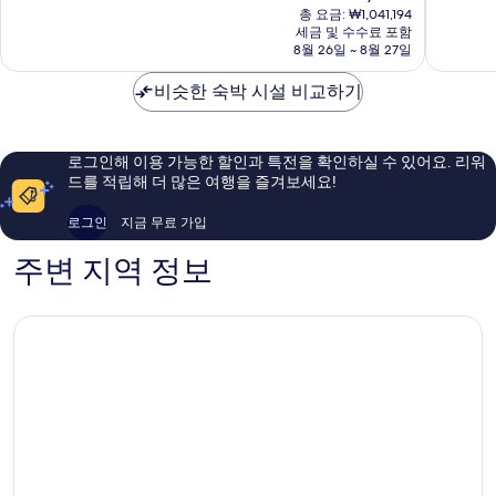
재
트
아
중
중
총 요금: ₩1,041,194
요
포
세금 및 수수료 포함
이
8.8
9.2
금
8월 26일 ~ 8월 27일
이
리
점,
점,
₩808,845
푸
조
훌
매
비슷한 숙박 시설 비교하기
트
륭
우
리
해
훌
후
요,
륭
에
이
해
로그인해 이용 가능한 할인과 특전을 확인하실 수 있어요. 리워
Lihue
용
요,
드를 적립해 더 많은 여행을 즐겨보세요!
후
이
기
용
로그인
지금 무료 가입
1,005
후
개
기
주변 지역 정보
1,298
개