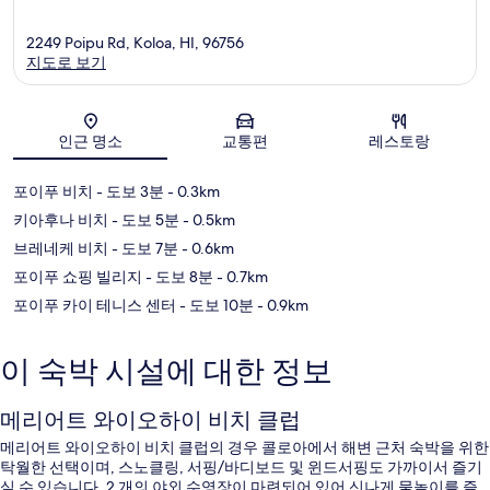
2249 Poipu Rd, Koloa, HI, 96756
지도로 보기
지도
인근 명소
교통편
레스토랑
포이푸 비치
- 도보 3분
- 0.3km
키아후나 비치
- 도보 5분
- 0.5km
브레네케 비치
- 도보 7분
- 0.6km
포이푸 쇼핑 빌리지
- 도보 8분
- 0.7km
포이푸 카이 테니스 센터
- 도보 10분
- 0.9km
이 숙박 시설에 대한 정보
메리어트 와이오하이 비치 클럽
메리어트 와이오하이 비치 클럽의 경우 콜로아에서 해변 근처 숙박을 위한
탁월한 선택이며, 스노클링, 서핑/바디보드 및 윈드서핑도 가까이서 즐기
실 수 있습니다. 2 개의 야외 수영장이 마련되어 있어 신나게 물놀이를 즐