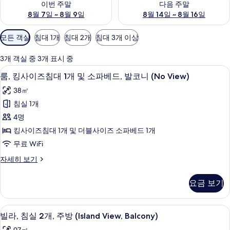
이번 주말
다음 주말
8월 7일 ~ 8월 9일
8월 14일 ~ 8월 16일
객
모든 객실
침대 1개
침대 2개
침대 3개 이상
실
에
3개 객실 중 3개 표시 중
사
저자극성 침구, 객실 내 금고, 책상, 암막
룸,
2
룸, 킹사이즈침대 1개 및 소파베드, 발코니 (No View)
용
킹
가
38㎡
사
능
침실 1개
이
한
4명
즈
필
킹사이즈침대 1개 및 더블사이즈 소파베드 1개
터
침
무료 WiFi
대
룸,
자세히 보기
1
킹
개
사
요금 보기
이
및
즈
소
침
숙박 시설 내 편의 시설/서비스
빌
9
대
파
빌라, 침실 2개, 주방 (Island View, Balcony)
라,
1
베