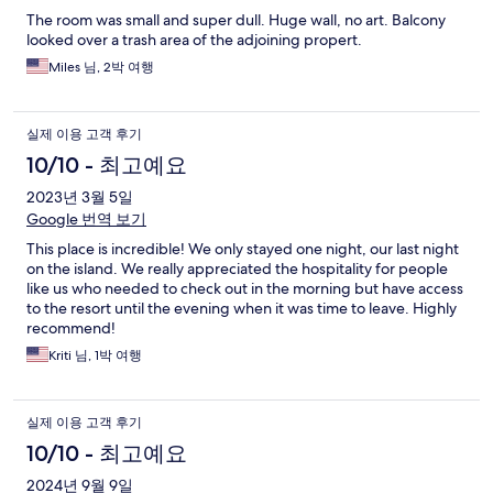
The room was small and super dull. Huge wall, no art. Balcony
looked over a trash area of the adjoining propert.
Miles 님, 2박 여행
실제 이용 고객 후기
10/10 - 최고예요
2023년 3월 5일
Google 번역 보기
This place is incredible! We only stayed one night, our last night
on the island. We really appreciated the hospitality for people
like us who needed to check out in the morning but have access
to the resort until the evening when it was time to leave. Highly
recommend!
Kriti 님, 1박 여행
실제 이용 고객 후기
10/10 - 최고예요
2024년 9월 9일