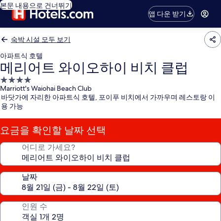
본문 내용으로 건너뛰기
앱 다운 받기
숙박 시설 모두 보기
아파트식 호텔
메리어트 와이오하이 비치 클럽
4.0
Marriott's Waiohai Beach Club
성
바닷가에 자리한 아파트식 호텔, 포이푸 비치에서 가까우며 레스토랑 이
급
용 가능
숙
박
요금을 확인할 날짜 선택
시
설
어디로 가세요?
날짜
인원 수