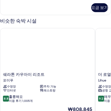
라,
다
침
요금 보기
실
전
2
망
개,
비슷한 숙박 시설
주
(Ocean
방,
View,
쉐라톤 카우아이 리조트
더 로열
바
Balcony)
다
사
전
망
진
(Ocean
모
View,
Balcony)
두
자
보
세
히
기
쉐
더
쉐라톤 카우아이 리조트
더 로
보
라
로
포이푸
Lihue
기
톤
열
수영장
주차 가능
수영장
카
소
인터넷
레스토랑
공항 
우
네
아
스
10
10
훌륭해요
매우
8.8
9.2
이
타
점
점
이용 후기 1,005개
이용 
리
카
만
만
현
₩808,845
조
우
점
점