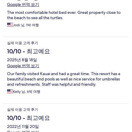
Google 번역 보기
The most comfortable hotel bed ever. Great property close to
the beach to see all the turtles.
Jodi 님, 1박 여행
실제 이용 고객 후기
10/10 - 최고예요
2025년 8월 18일
Google 번역 보기
Our family visited Kauai and had a great time. This resort has a
beautiful beach and pools as well as nice service for umbrellas
and refreshments. Staff was helpful and friendly.
Kelly 님, 6박 여행
실제 이용 고객 후기
10/10 - 최고예요
2022년 11월 20일