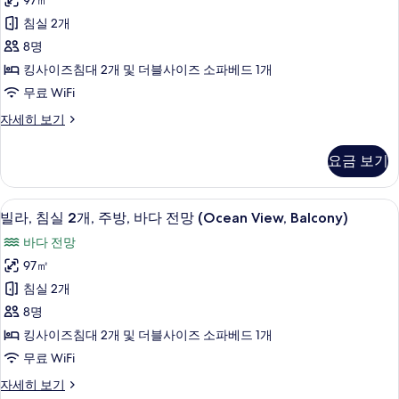
97㎡
개
침
드,
및
침실 2개
실
소
발
8명
파
2
코
베
킹사이즈침대 2개 및 더블사이즈 소파베드 1개
개,
드,
니
무료 WiFi
발
주
(No
코
빌
자세히 보기
방
View)
니
라,
(Island
(No
침
사
요금 보기
View)
View,
실
진
자
2
Balcony)
세
개,
모
숙박 시설 내 편의 시설/서비스
빌
사
히
9
주
빌라, 침실 2개, 주방, 바다 전망 (Ocean View, Balcony)
두
보
라,
방
진
바다 전망
기
보
(Island
침
모
View,
97㎡
기
실
두
Balcony)
침실 2개
자
2
보
세
8명
개,
기
히
킹사이즈침대 2개 및 더블사이즈 소파베드 1개
보
주
무료 WiFi
기
방,
빌
자세히 보기
바