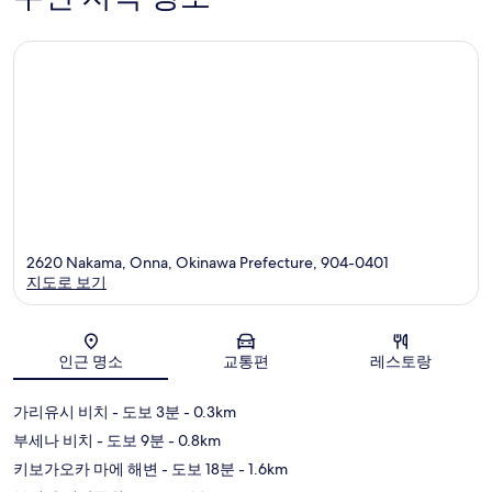
965
개
2620 Nakama, Onna, Okinawa Prefecture, 904-0401
지도로 보기
지도
인근 명소
교통편
레스토랑
가리유시 비치
- 도보 3분
- 0.3km
부세나 비치
- 도보 9분
- 0.8km
키보가오카 마에 해변
- 도보 18분
- 1.6km