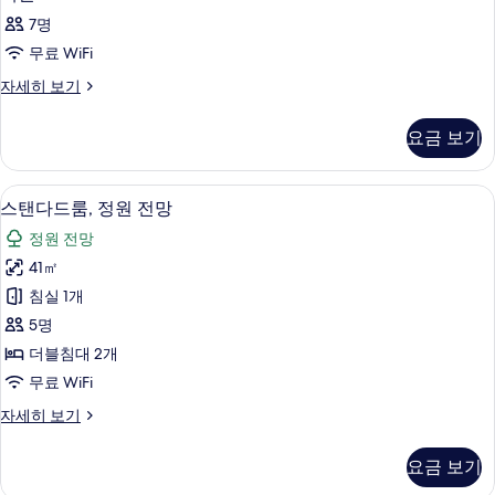
실
(Garden
2F))
7명
View
사
사
Deluxe
무료 WiFi
진
Twin
진
객
자세히 보기
(1–
모
모
실
2F))
두
자
자
두
요금 보기
세
세
보
보
히
히
기
보
기
보
스탠다드룸, 정원 전망 | 책상, 무료 Wi
스
2
기
스탠다드룸, 정원 전망
기
탠
정원 전망
다
41㎡
드
침실 1개
룸,
5명
정
더블침대 2개
원
무료 WiFi
전
스
자세히 보기
망
탠
사
다
요금 보기
드
진
룸,