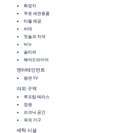
화장지
무료 세면용품
타월 제공
비데
칫솔과 치약
비누
슬리퍼
헤어드라이어
엔터테인먼트
평면 TV
야외 구역
루프탑 테라스
정원
피크닉 공간
옥외 가구
세탁 시설