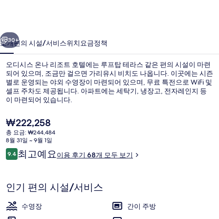
나
리
이전
다음
조
30+
소개
편의 시설/서비스
위치
요금
정책
트
오디시스 온나 리조트 호텔에는 루프탑 테라스 같은 편의 시설이 마련
호
되어 있으며, 조금만 걸으면 가리유시 비치도 나옵니다. 이곳에는 시즌
별로 운영되는 야외 수영장이 마련되어 있으며, 무료 특전으로 WiFi 및
텔
셀프 주차도 제공됩니다. 아파트에는 세탁기, 냉장고, 전자레인지 등
의
이 마련되어 있습니다.
사
현
₩222,258
재
진
총 요금: ₩244,484
가
8월 31일 ~ 9월 1일
해변
갤
격
이
최고예요
9.4
이용 후기 68개 모두 보기
은
10점 만점 중 9.4점.
러
용
₩222,258
후
리
기
인기 편의 시설/서비스
수영장
간이 주방