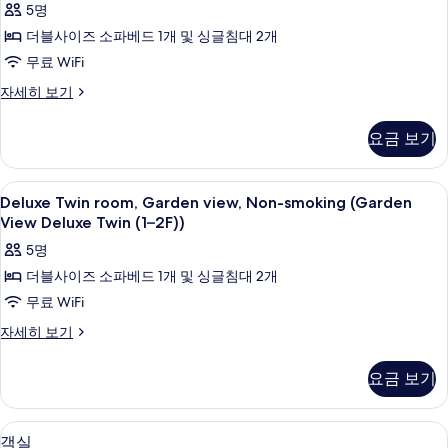
진
5명
망
Ocean
(Japanese
모
더블사이즈 소파베드 1개 및 싱글침대 2개
view,
Western
두
무료 WiFi
Non-
Style)
보
자
smoking
Deluxe
자세히 보기
세
Twin
(Ocean
기
히
room,
View
요금 보기
보
Ocean
Deluxe
기
view,
Twin
Non-
Deluxe
냉장고, 전자레인지, 쿡탑, 전기 주전자
6
smoking
(4F))
Deluxe Twin room, Garden view, Non-smoking (Garden
Twin
(Ocean
View Deluxe Twin (1–2F))
사
View
room,
5명
진
Deluxe
Garden
Twin
더블사이즈 소파베드 1개 및 싱글침대 2개
모
view,
(4F))
무료 WiFi
두
Non-
자
세
smoking
보
Deluxe
자세히 보기
히
Twin
(Garden
기
보
room,
View
요금 보기
기
Garden
Deluxe
view,
Twin
Non-
책상, 무료 WiFi, 각각 다른 스타일의 
객
13
smoking
(1–
객실