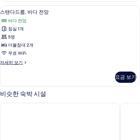
모
정
스탠다드룸, 바다 전망 | 책상, 무료 Wi
스
1
원
스탠다드룸, 바다 전망
두
탠
전
보
바다 전망
망
다
자
기
침실 1개
드
세
5명
히
룸,
보
더블침대 2개
바
기
무료 WiFi
다
스
자세히 보기
전
탠
망
다
요금 보기
드
사
룸,
진
바
비슷한 숙박 시설
다
모
전
서던 비치 호텔 & 리조트 오키나와
오리엔탈 
두
망
자
보
세
기
히
보
기