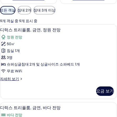
객
모든 객실
침대 2개
침대 3개 이상
실
에
9개 객실 중 9개 표시 중
사
디럭스 트리플룸, 금연, 정원 전망 | 책상
디
10
디럭스 트리플룸, 금연, 정원 전망
용
럭
가
정원 전망
스
능
50㎡
트
한
침실 1개
리
필
3명
터
플
슈퍼싱글침대 2개 및 싱글사이즈 소파베드 1개
룸,
무료 WiFi
금
디
자세히 보기
연,
럭
정
스
요금 보기
트
원
리
전
플
디럭스 트리플룸, 금연, 바다 전망 | 책상
디
8
룸,
디럭스 트리플룸, 금연, 바다 전망
망
럭
금
사
바다 전망
연,