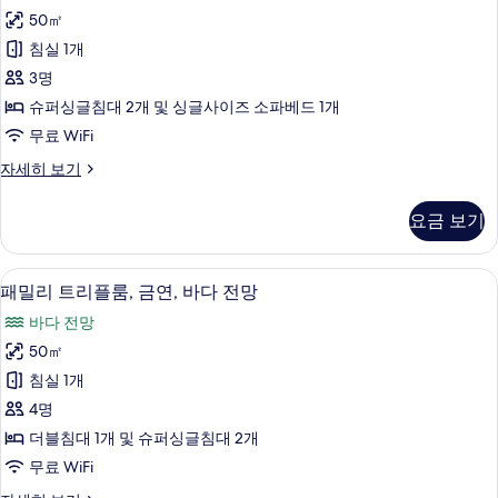
스
정
진
50㎡
트
원
모
침실 1개
전
리
망
두
3명
플
자
보
슈퍼싱글침대 2개 및 싱글사이즈 소파베드 1개
세
룸,
기
무료 WiFi
히
금
보
디
자세히 보기
기
연,
럭
바
스
요금 보기
트
다
리
전
플
패밀리 트리플룸, 금연, 바다 전망 | 책상
패
10
룸,
패밀리 트리플룸, 금연, 바다 전망
망
밀
금
사
바다 전망
연,
리
바
진
50㎡
트
다
모
침실 1개
전
리
망
두
4명
플
자
보
더블침대 1개 및 슈퍼싱글침대 2개
세
룸,
기
무료 WiFi
히
금
보