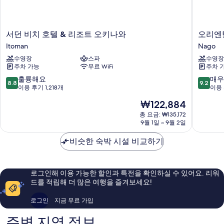
서
오
서던 비치 호텔 & 리조트 오키나와
오리엔탈
던
리
Itoman
Nago
비
엔
수영장
스파
수영장
치
탈
주차 가능
무료 WiFi
주차 
호
호
텔
텔
10
10
훌륭해요
매우
8.8
9.2
&
오
점
점
이용 후기 1,218개
이용 
리
키
만
만
현
₩122,884
조
나
점
점
재
트
와
중
중
총 요금: ₩135,172
요
오
9월 1일 ~ 9월 2일
리
8.8
9.2
금
키
조
점,
점,
₩122,884
나
비슷한 숙박 시설 비교하기
트
훌
매
와
&
륭
우
Itoman
스
해
훌
파
요,
륭
로그인해 이용 가능한 할인과 특전을 확인하실 수 있어요. 리워
Nago
이
해
드를 적립해 더 많은 여행을 즐겨보세요!
용
요,
후
이
로그인
지금 무료 가입
기
용
1,218
후
주변 지역 정보
개
기