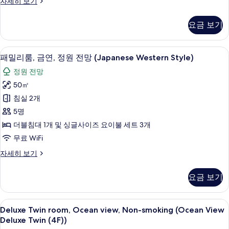
패
자세히 보기
기
연,
밀
바
리
요금 보기
트
다
리
전
플
패밀리룸, 금연, 정원 전망 (Japanese W
패
9
룸,
패밀리룸, 금연, 정원 전망 (Japanese Western Style)
망
밀
금
사
정원 전망
연,
리
바
진
50㎡
룸,
다
모
침실 2개
전
금
망
두
5명
연,
자
보
더블침대 1개 및 싱글사이즈 요이불 세트 3개
세
정
기
무료 WiFi
히
원
보
패
자세히 보기
기
전
밀
망
리
요금 보기
룸,
(Japanese
금
Western
연,
Deluxe
책상, 무료 WiFi, 각각 다른 스타일의 
Style)
11
정
Deluxe Twin room, Ocean view, Non-smoking (Ocean View
Twin
원
사
Deluxe Twin (4F))
전
room,