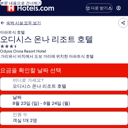
본문 내용으로 건너뛰기
앱 다운 받기
숙박 시설 모두 보기
아파트식 호텔
오디시스 온나 리조트 호텔
3.5
Odysis Onna Resort Hotel
성
가리유시 비치에서 도보 거리에 위치한 아파트식 호텔
급
숙
요금을 확인할 날짜 선택
박
시
어디로 가세요?
설
날짜
인원 수