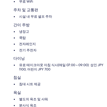
무료 WiFi
주차 및 교통편
시설 내 무료 셀프 주차
간이 주방
냉장고
쿡탑
전자레인지
전기 주전자
다이닝
유료 테이크아웃 아침 식사(매일 07:00 ~ 09:00): 성인 JPY
1100, 어린이 JPY 700
침실
침대 시트 제공
욕실
별도의 욕조 및 샤워
분사식 욕조