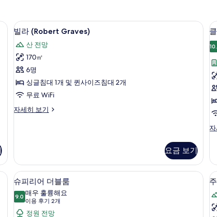
n) | 고급 침구, 오리/거위털 이불, 미니바, 객실 내 금고
빌라 (Robert Graves) | 고급 침구,
빌
29
빌라 (Robert Graves)
클
라
산 전망
10
(Robert
170㎡
Graves)
6명
사
싱글침대 1개 및 퀸사이즈침대 2개
진
무료 WiFi
모
빌
자세히 보기
두
라
보
(Robert
클
자
Graves)
기
래
자
식
기
요금 보기
세
더
히
블
보
룸
고급 침구, 오리/거위털 이불, 미니바, 객실 내 금고
슈피리어 더블룸 | 고급 침구, 오리/거위
슈
기
18
자
슈피리어 더블룸
주
피
세
매우 훌륭해요
9.0
히
9.0점 만점 중 10점
리
(이
이용 후기 2개
보
용
어
정원 전망
기