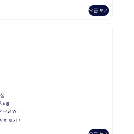
사
요금 보기
진
모
두
보
기
실
6명
무료 WiFi
세히 보기