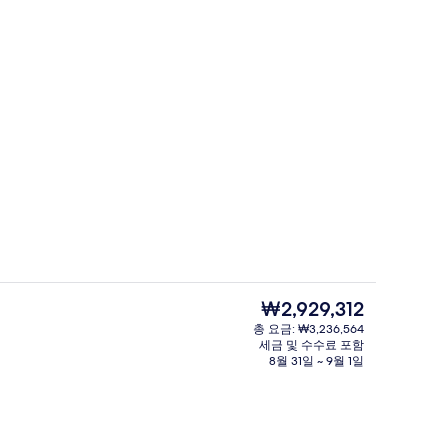
외관
상 - 제출자 Klaudia Naqvi
현
₩2,929,312
재
총 요금: ₩3,236,564
가
세금 및 수수료 포함
(Deluxe) | 객실에서 보이는 전망
외관
격
8월 31일 ~ 9월 1일
은
₩2,929,312