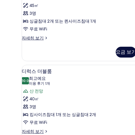
후
위
45㎡
기
트
3명
2
(Superior)
싱글침대 2개 또는 퀸사이즈침대 1개
개)
사
무료 WiFi
진
주
자세히 보기
니
모
어
두
요금 보
스
보
위
트
기
디럭스 더블룸 | 고급 침구, 오리
디
11
(Superior)
디럭스 더블룸
럭
자
최고예요
세
10.0
10.0점 만점 중 10점
스
(이
이용 후기 1개
히
용
더
산 전망
보
후
기
블
40㎡
기
룸
3명
1
사
킹사이즈침대 1개 또는 싱글침대 2개
개)
진
무료 WiFi
모
디
자세히 보기