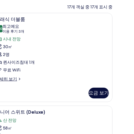
17개 객실 중 17개 표시 중
 오리/거위털 이불, 미니바, 객실 내 금고
클래식 더블룸 | 고급 침구, 오리/거위털 이불, 
클
19
래식 더블룸
래
최고예요
.0
10.0점 만점 중 10점
식
(이
이용 후기 3개
용
더
시내 전망
후
블
30㎡
기
룸
2명
3
사
퀸사이즈침대 1개
개)
진
무료 WiFi
모
세히 보기
두
요금 보기
보
기
털 이불, 미니바, 객실 내 금고
주니어 스위트 (Deluxe) | 고급 침구, 오리/거
주
15
니어 스위트 (Deluxe)
니
산 전망
어
58㎡
스