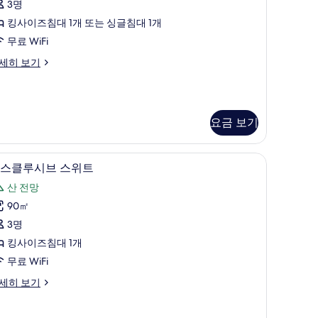
3명
위
킹사이즈침대 1개 또는 싱글침대 1개
트
무료 WiFi
Deluxe)
세히 보기
사
진
모
두
요금 보기
eluxe)
보
이불, 미니바, 객실 내 금고
기
익스클루시브 스위트 | 고급 침구, 오리/거위털 이
익
42
스클루시브 스위트
스
산 전망
클
90㎡
루
3명
시
킹사이즈침대 1개
브
무료 WiFi
스
세히 보기
위
트