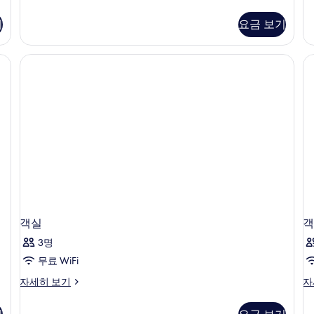
스
루
두
위
시
기
요금 보기
보
트
브
자
스
기
세
위
 고급 침구, 오리/거위털 이불, 미니바, 객실 내 금고
히
트
보
자
기
세
히
보
기
객실
객
3명
무료 WiFi
객
객
자세히 보기
자
실
실
자
자