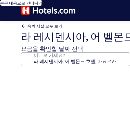
본문 내용으로 건너뛰기
숙박 시설 모두 보기
라 레시덴시아, 어 벨몬
요금을 확인할 날짜 선택
어디로 가세요?
라
레
시
덴
시
아,
어