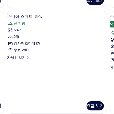
기
요금 보기
세
세
히
히
보
보
주니어 스위트, 타워 | 고급 침구, 오리/
주
18
기
기
주니어 스위트, 타워
주
니
산 전망
10
어
58㎡
스
2명
위
킹사이즈침대 1개
트,
무료 WiFi
타
주
자세히 보기
워
니
사
어
주
자
스
니
진
위
어
모
트,
스
타
위
두
워
트
보
자
자
세
세
기
히
히
기
요금 보기
보
보
기
기