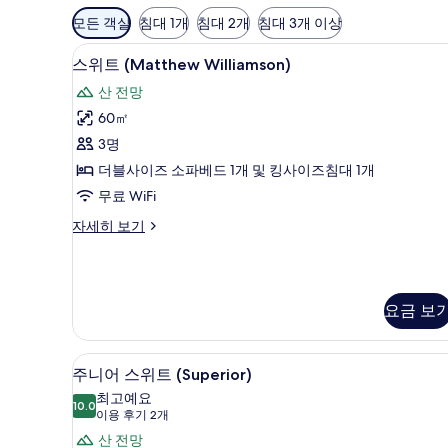
객
모든 객실
침대 1개
침대 2개
침대 3개 이상
실
스위트 (Matthew Williamso
스
에
27
스위트 (Matthew Williamson)
위
사
산 전망
용
트
60㎡
가
(Matthew
3명
능
Williamson)
한
더블사이즈 소파베드 1개 및 킹사이즈침대 1개
사
필
무료 WiFi
진
터
스
자세히 보기
모
위
두
트
(Matthew
보
Williamson)
기
요금 보
자
세
히
주니어 스위트 (Superior) | 
주
보
14
주니어 스위트 (Superior)
기
니
최고예요
10.0
10.0점 만점 중 10점
어
(이
이용 후기 2개
용
스
산 전망