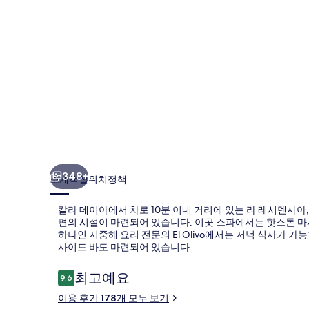
벨
몬
드
호
텔,
마
요
르
348+
소개
객실
위치
정책
카
칼라 데이아에서 차로 10분 이내 거리에 있는 라 레시덴시아,
의
편의 시설이 마련되어 있습니다. 이곳 스파에서는 핫스톤 마사
하나인 지중해 요리 전문의 El Olivo에서는 저녁 식사가 가
사
사이드 바도 마련되어 있습니다.
진
이
최고예요
9.6
갤
10점 만점 중 9.6점.
용
이용 후기 178개 모두 보기
러
후