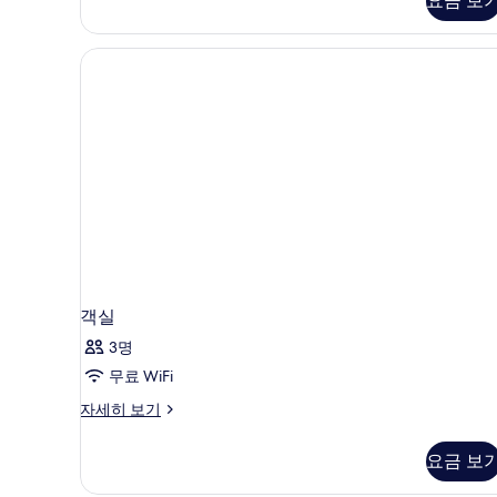
요금 보
기
객실
3명
무료 WiFi
객
자세히 보기
실
자
요금 보
세
히