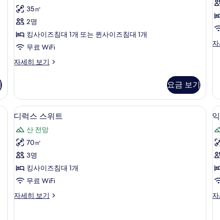
후
더
35㎡
기
블
2명
2
(
룸
킹사이즈침대 1개 또는 퀸사이즈침대 1개
개)
주
자
사
무료 WiFi
니
진
어
슈
자세히 보기
스
피
모
위
리
기
요금 보기
두
트
어
(D
더
보
자
블
/거위털 이불, 미니바, 객실 내 금고
디럭스 스위트 | 고급 침구, 오리/거위털 
디
기
세
22
룸
디럭스 스위트
익
히
럭
자
산 전망
보
세
스
기
히
70㎡
스
보
3명
기
위
킹사이즈침대 1개
트
무료 WiFi
사
디
익
자세히 보기
자
진
럭
스
모
스
클