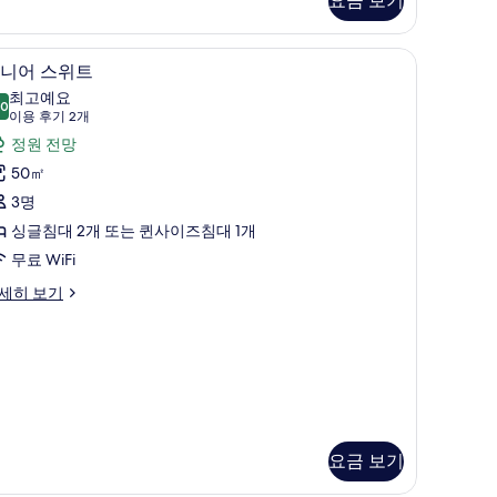
요금 보기
거위털 이불, 미니바, 객실 내 금고
고급 침구, 오리/거위털 이불, 미니바, 객실 내 
주
4
니어 스위트
니
최고예요
.0
10.0점 만점 중 10점
어
(이
이용 후기 2개
용
스
정원 전망
후
위
50㎡
기
트
3명
2
사
싱글침대 2개 또는 퀸사이즈침대 1개
개)
진
무료 WiFi
모
세히 보기
두
보
기
요금 보기