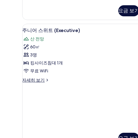
럭
두
스
요금 보
보
더
블
기
룸
주니어 스위트 (Executive) |
주
21
자
주니어 스위트 (Executive)
니
세
산 전망
히
어
보
60㎡
스
기
3명
위
킹사이즈침대 1개
트
무료 WiFi
(Executive)
주
자세히 보기
사
니
진
어
스
모
위
두
트
(Executive)
보
자
기
세
히
보