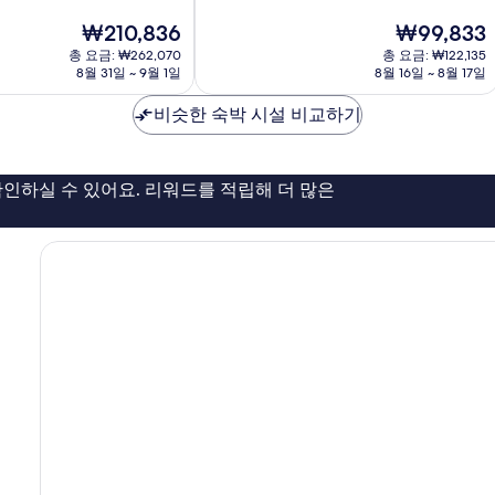
중
다
현
현
₩210,836
₩99,833
9.4
재
재
점,
총 요금: ₩262,070
총 요금: ₩122,135
요
요
8월 31일 ~ 9월 1일
8월 16일 ~ 8월 17일
최
금
금
고
₩210,836
₩99,833
비슷한 숙박 시설 비교하기
예
요,
이
용
인하실 수 있어요. 리워드를 적립해 더 많은
후
기
2,920
개