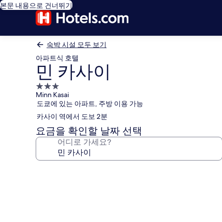
본문 내용으로 건너뛰기
숙박 시설 모두 보기
아파트식 호텔
민 카사이
3.0
Minn Kasai
성
도쿄에 있는 아파트, 주방 이용 가능
급
카사이 역에서 도보 2분
숙
박
요금을 확인할 날짜 선택
시
어디로 가세요?
설
민
카
사
이