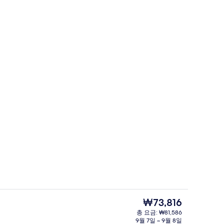
슈피리어룸, 금연 (Standard, For 3-
 - 제출자 BEST JAPAN HOTELS, Periple
현
₩73,816
재
총 요금: ₩81,586
가
9월 7일 ~ 9월 8일