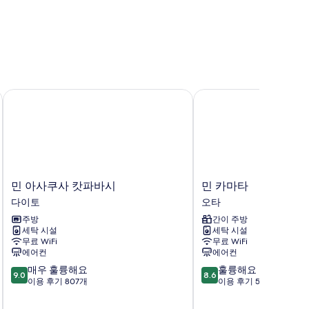
민 아사쿠사 캇파바시
민 카마타
민
민
민 아사쿠사 캇파바시
민 카마타
아
카
다이토
오타
사
마
주방
간이 주방
쿠
타
세탁 시설
세탁 시설
사
오
무료 WiFi
무료 WiFi
캇
타
에어컨
에어컨
파
10
10
매우 훌륭해요
훌륭해요
바
9.0
8.6
점
점
이용 후기 807개
이용 후기 506개
시
만
만
다
점
점
이