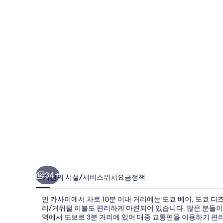
의
사
진
갤
러
리
34+
소개
편의 시설/서비스
위치
요금
정책
민 카사이에서 차로 10분 이내 거리에는 도쿄 베이, 도쿄 디
리/거위털 이불도 편리하게 마련되어 있습니다. 많은 분들이
역에서 도보로 3분 거리에 있어 대중 교통편을 이용하기 편