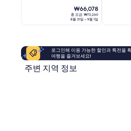
중
중
텔
현
₩66,078
9.2
9.6
고
재
점,
점,
총 요금: ₩73,260
토
요
8월 31일 ~ 9월 1일
매
최
금
우
고
₩66,078
훌
예
륭
요,
해
이
요,
용
로그인해 이용 가능한 할인과 특전을 확
이
후
여행을 즐겨보세요!
용
기
후
5,722
주변 지역 정보
기
개
516
개