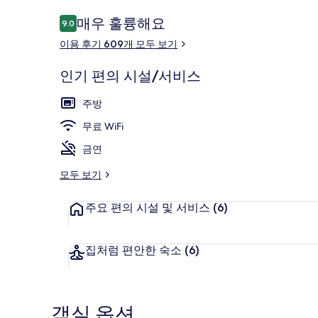
이
매우 훌륭해요
9.0
10점 만점 중 9.0점.
용
이용 후기 609개 모두 보기
후
기
인기 편의 시설/서비스
외관
주방
무료 WiFi
금연
모두 보기
주요 편의 시설 및 서비스
(6)
집처럼 편안한 숙소
(6)
객실 옵션