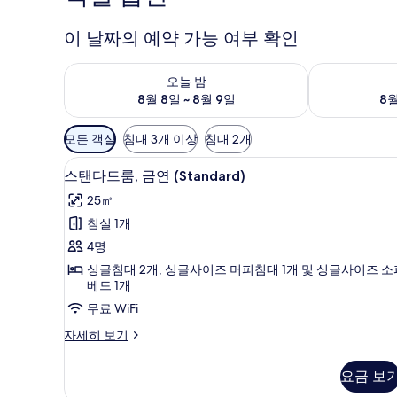
이 날짜의 예약 가능 여부 확인
오늘 밤 예약 가능 여부 확인, 8월 8일 ~ 8월 9일
내일 예약 가능 
오늘 밤
8월 8일 ~ 8월 9일
8월
객
모든 객실
침대 3개 이상
침대 2개
실
스탠다드룸, 금연 (Standard)
스
에
8
스탠다드룸, 금연 (Standard)
탠
사
25㎡
용
다
침실 1개
가
드
4명
능
룸,
한
싱글침대 2개, 싱글사이즈 머피침대 1개 및 싱글사이즈 소
금
베드 1개
필
연
터
무료 WiFi
(Standard)
스
자세히 보기
사
탠
다
진
요금 보
드
모