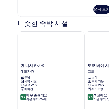
세
4-
보
두
히
Bed
요금 보
기
보
Room
보
기
자
기
세
비슷한 숙박 시설
히
보
기
민 니시 카사이
도쿄 베이 시
민
도
민 니시 카사이
도쿄 베이 
니
쿄
에도가와
고토
시
베
주방
스파
카
이
세탁 시설
주차 가능
사
시
무료 WiFi
무료 WiFi
이
오
에어컨
레스토랑
에
미
10
10
매우 훌륭해요
최고예요
도
프
9.2
9.6
점
점
이용 후기 516개
이용 후기 5,
가
린
만
만
와
스
점
점
호