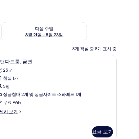
~ 8월 16일
다음 주말 예약 가능 여부 확인, 8월 21일 ~ 8월 23일
다음 주말
8월 21일 ~ 8월 23일
8개 객실 중 8개 표시 중
4 People) | 오리/거위털 이불, 객실 내 금고, 암막 커튼, 다리미/다리미판
스탠다드룸, 금연 | 오리/거위털 이불, 객실 내 
스
7
탠다드룸, 금연
탠
25㎡
다
침실 1개
드
3명
,
싱글침대 2개 및 싱글사이즈 소파베드 1개
금
무료 WiFi
연
세히 보기
사
진
모
요금 보기