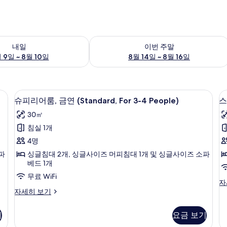
여부 확인, 8월 9일 ~ 8월 10일
이번 주말 예약 가능 여부 확인, 8월 14일 
내일
이번 주말
 9일 ~ 8월 10일
8월 14일 ~ 8월 16일
 | 오리/거위털 이불, 객실 내 금고, 암막 커튼, 다리미/다리미판
슈피리어룸, 금연 (Standard, For 3-
슈
7
슈피리어룸, 금연 (Standard, For 3-4 People)
스
피
30㎡
리
침실 1개
어
4명
룸,
룸
파
싱글침대 2개, 싱글사이즈 머피침대 1개 및 싱글사이즈 소파
금
베드 1개
연
무료 WiFi
스
자
(Standard,
슈
탠
자세히 보기
For
피
다
3-
리
드
기
요금 보기
어
룸,
4