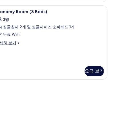
두
보
면
conomy
오리/거위털 이불, 객실 내 금고, 암막 커튼, 
5
conomy Room (3 Beds)
기
oom
3명
3
싱글침대 2개 및 싱글사이즈 소파베드 1개
eds)
사
무료 WiFi
진
conomy
세히 보기
oom
모
두
ds)
보
요금 보기
기
커튼, 다리미/다리미판