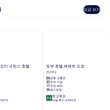
Room
모
(3
기
요금 보기
두
Beds&Bank
Beds)
보
자
기
세
히
보
오미 프린스 호텔
토부 호텔 레밴트 도쿄
기
토
시오미 프린스 호텔
토부 호텔 레밴트 도쿄
부
스미다
호
공항 교통편
텔
주차 가능
레
무료 WiFi
밴
레스토랑
트
10
최고예요
도
9.4
점
722개
이용 후기 2,920개
쿄
만
스
점
미