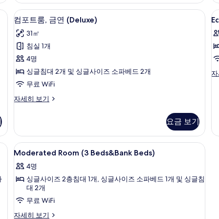
룸,
금
People)
금
연
 Only Shower) | 오리/거위털 이불, 객실 내 금고, 암막 커튼, 다리미/다리미판
컴포트룸, 금연 (Deluxe) | 숙박 시설 정
E
컴
사
8
연
자
컴포트룸, 금연 (Deluxe)
E
R
포
(Standard,
세
진
31㎡
For
히
(
트
모
3-
보
침실 1개
B
룸,
4
기
두
4명
People)
금
보
자
싱글침대 2개 및 싱글사이즈 소파베드 2개
E
자
연
세
기
R
무료 WiFi
히
(Deluxe)
(3
보
컴
자세히 보기
Be
사
기
포
자
진
트
세
기
요금 보기
룸,
히
모
금
보
두
연
기
, 암막 커튼, 다리미/다리미판
Moderated
오리/거위털 이불, 객실 내 금고, 암막 
6
(Deluxe)
보
Moderated Room (3 Beds&Bank Beds)
Room
자
기
4명
세
(3
히
파
싱글사이즈 2층침대 1개, 싱글사이즈 소파베드 1개 및 싱글침
Beds&Bank
보
대 2개
Beds)
기
무료 WiFi
사
Moderated
자세히 보기
진