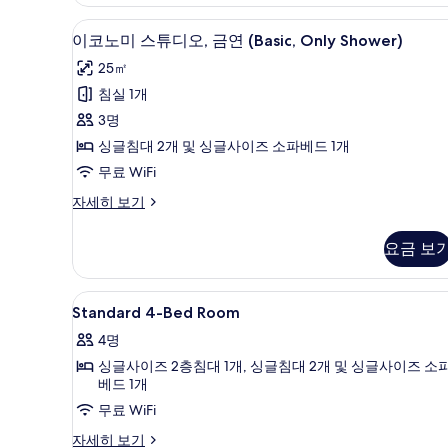
룸,
금
두
이코노미 스튜디오, 금연 (Basic,
이
6
연
이코노미 스튜디오, 금연 (Basic, Only Shower)
보
코
(Standard)
25㎡
기
자
노
세
침실 1개
미
히
3명
보
스
기
싱글침대 2개 및 싱글사이즈 소파베드 1개
튜
무료 WiFi
디
이
자세히 보기
오,
코
금
노
요금 보
미
연
스
(Basic,
튜
Standard
오리/거위털 이불, 객실 내 금고
7
디
Only
Standard 4-Bed Room
4-
오,
Shower)
4명
금
Bed
사
연
싱글사이즈 2층침대 1개, 싱글침대 2개 및 싱글사이즈 소
Room
(Basic,
진
베드 1개
사
Only
모
무료 WiFi
Shower)
진
두
자
Standard
자세히 보기
모