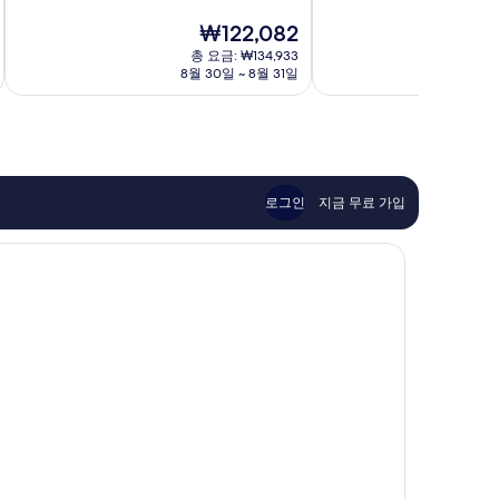
중
중
토
현
₩122,082
9.0
8.6
재
점,
점,
총 요금: ₩134,933
요
8월 30일 ~ 8월 31일
매
훌
금
우
륭
₩122,082
훌
해
륭
요,
해
이
요,
용
이
후
로그인
지금 무료 가입
용
기
후
506
기
개
807
개