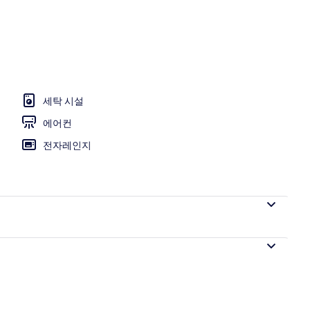
스탠다드룸, 금
세탁 시설
에어컨
전자레인지