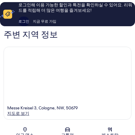
해
이
로그인해 이용 가능한 할인과 특전을 확인하실 수 있어요. 리워
요,
용
드를 적립해 더 많은 여행을 즐겨보세요!
이
후
용
기
로그인
지금 무료 가입
후
1,221
기
개
주변 지역 정보
1,001
개
Messe Kreisel 3, Cologne, NW, 50679
지도로 보기
지도
인근 명소
교통편
레스토랑