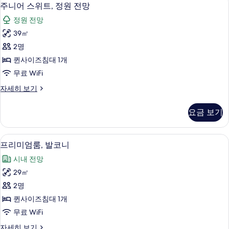
주
10
세
주니어 스위트, 정원 전망
기
니
히
정원 전망
보
어
기
39㎡
스
2명
위
퀸사이즈침대 1개
트,
무료 WiFi
정
주
자세히 보기
원
니
전
어
요금 보기
스
망
위
사
트,
프리미엄룸, 발코니 | 발코니
프
14
정
프리미엄룸, 발코니
진
리
원
모
시내 전망
전
미
망
두
29㎡
엄
자
보
2명
세
룸,
히
기
퀸사이즈침대 1개
발
보
무료 WiFi
기
코
프
자세히 보기