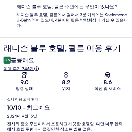
래디슨 블루 호텔, 쾰른 주변에는 무엇이 있나요?
래디슨 블루 호텔, 쾰른에서 걸어서 3분 거리에는 Koelnmesse
U-Bahn 역이 있으며, 4분이면 쾰른 박람회장에 가실 수 있습니
다.
래디슨 블루 호텔, 쾰른 이용 후기
이
용
훌륭해요
8.6
후
이용 후기 746개
기
9.0
8.2
8.6
청결 상태
위치
직원 및 서비스
이
실제 이용 고객 후기
용
10/10 - 최고예요
후
2024년 9월 15일
전시회 장소 주변이라서 조용하고 깨끗한 호텔임. 다만 너무 한적
기
해서 호텔 주변에서 즐길만한 장소는 별로 없음.