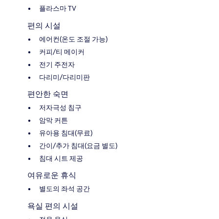
플라스마 TV
편의 시설
에어컨(온도 조절 가능)
커피/티 메이커
전기 주전자
다리미/다리미판
편안한 숙면
저자극성 침구
암막 커튼
유아용 침대(무료)
간이/추가 침대(요금 별도)
침대 시트 제공
여유로운 휴식
별도의 좌석 공간
욕실 편의 시설