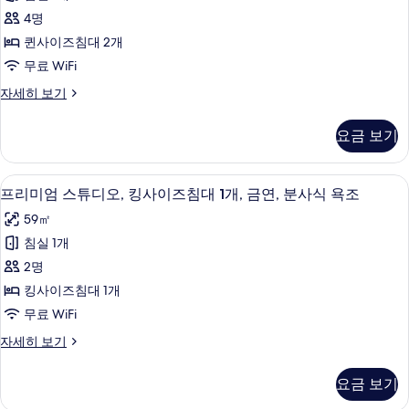
드
즈
개
4명
침
룸,
및
대
퀸사이즈침대 2개
퀸
1
소
무료 WiFi
개
사
파
및
스
자세히 보기
이
소
탠
베
파
즈
다
드,
요금 보기
베
드
침
드,
금
룸,
대
금
퀸
연,
프리미엄 스튜디오, 킹사이즈침대 1개, 금
프
연,
4
사
프리미엄 스튜디오, 킹사이즈침대 1개, 금연, 분사식 욕조
2
벽
벽
리
이
개,
59㎡
난
즈
난
미
로
금
침
침실 1개
로
엄
자
대
연,
2명
세
2
사
스
히
벽
개,
킹사이즈침대 1개
진
튜
보
금
난
무료 WiFi
기
연,
모
디
로
벽
프
자세히 보기
두
오,
난
리
사
보
로
킹
미
진
요금 보기
자
엄
기
사
세
모
스