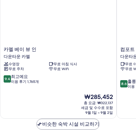
롤
침
대
인
1
샤
개,
롤
워
인
시
샤
워
설,
시
카
컴
카멜 베이 뷰 인
컴포트 
벽
설,
멜
포
다운타운 카멜
다운타운
벽
난
베
트
난
수영장
무료 아침 식사
무료 
이
인
로
로
무료 주차
무료 WiFi
무료 W
뷰
카
사
자
인
멜
10
최고예요
세
9.4
10
진
다
바
훌륭
점
이용 후기 1,765개
8.6
히
점
운
이
이용 
만
모
보
만
타
더
점
기
현
₩285,452
두
점
운
시
중
재
중
카
총 요금: ₩322,137
다
9.4
보
요
세금 및 수수료 포함
8.6
멜
운
점,
금
기
9월 1일 ~ 9월 2일
점,
타
최
₩285,452
훌
운
고
비슷한 숙박 시설 비교하기
륭
카
예
해
멜
요,
요,