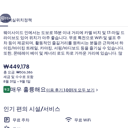
의
이전
다음
사
33+
소개
객실
위치
정책
진
웨이사이드 인에서는 도보로 15분 이내 거리에 카멜 비치 및 17-마일 드
갤
라이브도 있어 위치가 아주 좋습니다. 무료 특전으로 WiFi 및 셀프 주
차 등이 제공되며, 활동적인 즐길거리를 원하시는 분들은 근처에서 하
러
이킹/바이킹 트레일, 카야킹, 서핑/바디보드 등을 즐기실 수 있습니다.
리
또한, 몬테레이 베이 및 캐너리 로도 차로 가까운 거리에 있습니다. 많
은 분들이 이곳의 친절한 고객 서비스 및 위치에 높은 평점을 주셨습니
다.
현
₩449,178
재
총 요금: ₩506,386
가
세금 및 수수료 포함
외관
격
8월 31일 ~ 9월 1일
은
이
매우 훌륭해요
9.2
이용 후기 1,001개 모두 보기
₩449,178
10점 만점 중 9.2점.
용
후
기
인기 편의 시설/서비스
무료 주차
무료 WiFi