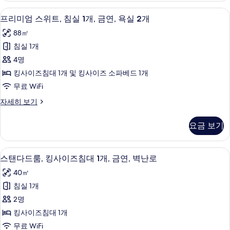
이
히
튜
두
프리미엄 스위트, 침실 1개, 금연, 욕실 2
프
보
6
디
프리미엄 스위트, 침실 1개, 금연, 욕실 2개
즈
보
기
리
오,
침
88㎡
킹
기
미
사
대
침실 1개
엄
이
1
4명
즈
스
개,
침
킹사이즈침대 1개 및 킹사이즈 소파베드 1개
위
대
금
무료 WiFi
1
트,
연,
개,
프
자세히 보기
침
금
리
분
연,
실
미
사
요금 보기
분
엄
1
사
식
스
개,
식
위
욕
스탠다드룸, 킹사이즈침대 1개, 금연, 벽난
스
욕
4
트,
금
스탠다드룸, 킹사이즈침대 1개, 금연, 벽난로
조
조
탠
침
연,
40㎡
자
실
사
다
세
욕
1
침실 1개
진
드
히
개,
실
2명
보
금
모
룸,
2
기
연,
킹사이즈침대 1개
두
킹
욕
개
무료 WiFi