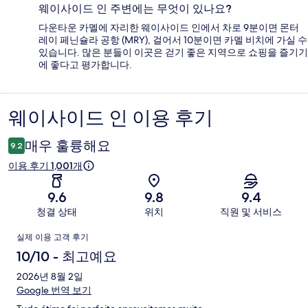
웨이사이드 인 주변에는 무엇이 있나요?
다운타운 카멜에 자리한 웨이사이드 인에서 차로 9분이면 몬터
레이 페닌슐라 공항 (MRY), 걸어서 10분이면 카멜 비치에 가실 수
있습니다. 많은 분들이 이곳은 걷기 좋은 지역으로 쇼핑을 즐기기
에 좋다고 평가합니다.
웨이사이드 인 이용 후기
이
용
매우 훌륭해요
9.2
후
이용 후기 1,001개
기
9.6
9.8
9.4
청결 상태
위치
직원 및 서비스
이
실제 이용 고객 후기
용
10/10 - 최고예요
후
2026년 8월 2일
Google 번역 보기
기