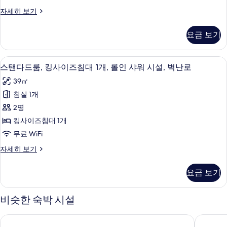
실
보
사
사
2
스
자세히 보기
기
이
개
진
탠
자
즈
다
모
요금 보기
세
드
침
두
히
룸,
대
보
킹
보
스탠다드룸, 킹사이즈침대 1개, 롤인 샤워
스
기
4
사
스탠다드룸, 킹사이즈침대 1개, 롤인 샤워 시설, 벽난로
1
기
탠
이
개,
39㎡
즈
다
금
침
침실 1개
드
대
연,
2명
1
룸,
벽
개,
킹사이즈침대 1개
킹
금
난
무료 WiFi
연,
사
로
벽
스
자세히 보기
이
난
탠
사
로
즈
다
진
요금 보기
자
드
침
세
모
룸,
대
히
킹
비슷한 숙박 시설
두
보
사
1
보
기
이
개,
카멜 베이 뷰 인
컴포트 인
즈
기