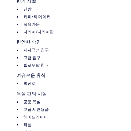
편의 시설
난방
커피/티 메이커
목욕가운
다리미/다리미판
편안한 숙면
저자극성 침구
고급 침구
필로우탑 침대
여유로운 휴식
벽난로
욕실 편의 시설
공용 욕실
고급 세면용품
헤어드라이어
타월