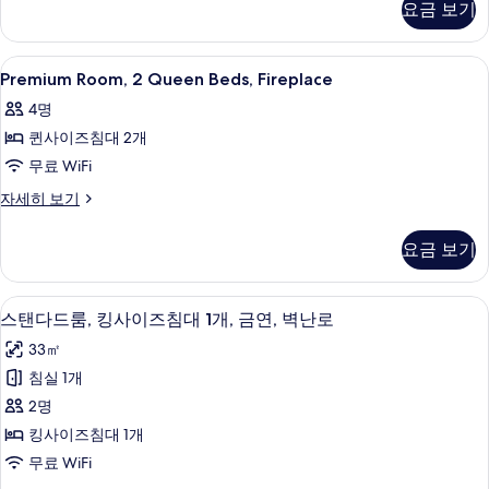
진
요금 보기
King
모
Bed,
Fireplace
두
Premium
고급 침구, 필로우탑 침대, 책상, 노트북
4
자
Premium Room, 2 Queen Beds, Fireplace
보
Room,
세
4명
히
2
기
보
퀸사이즈침대 2개
Queen
기
Beds,
무료 WiFi
Fireplace
Premium
자세히 보기
사
Room,
2
진
요금 보기
Queen
모
Beds,
Fireplace
두
스탠다드룸, 킹사이즈침대 1개, 금연, 벽난
스
4
자
스탠다드룸, 킹사이즈침대 1개, 금연, 벽난로
보
탠
세
33㎡
히
기
다
보
침실 1개
드
기
2명
룸,
킹사이즈침대 1개
킹
무료 WiFi
사