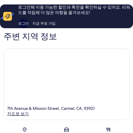
이
이
용
로그인해 이용 가능한 할인과 특전을 확인하실 수 있어요. 리워
용
후
드를 적립해 더 많은 여행을 즐겨보세요!
후
기
기
1,765
로그인
지금 무료 가입
935
개
개
주변 지역 정보
7th Avenue & Mission Street, Carmel, CA, 93921
지도로 보기
지도