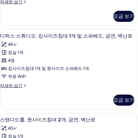
스
자세히 보기
이
탠
즈
다
요금 보기
드
침
룸,
대
킹
디럭스 스튜디오, 킹사이즈침대 1개 및 소
디
5
사
디럭스 스튜디오, 킹사이즈침대 1개 및 소파베드, 금연, 벽난로
1
럭
이
개,
49㎡
즈
스
금
침
침실 1개
스
대
연,
4명
1
튜
벽
개,
킹사이즈침대 1개 및 퀸사이즈 소파베드 1개
디
금
난
무료 WiFi
연,
오,
로
벽
디
자세히 보기
킹
난
럭
사
로
사
스
진
요금 보기
자
스
이
세
모
튜
즈
히
디
두
스탠다드룸, 퀸사이즈침대 2개, 금연, 벽
스
보
4
오,
스탠다드룸, 퀸사이즈침대 2개, 금연, 벽난로
침
보
기
탠
킹
대
43㎡
사
기
다
이
1
침실 1개