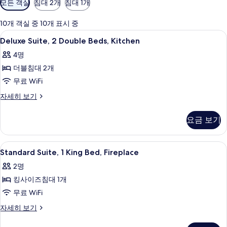
모든 객실
침대 2개
침대 1개
실
에
10개 객실 중 10개 표시 중
사
Deluxe
고급 침구, 필로우탑 침대, 책상, 노트북
5
Deluxe Suite, 2 Double Beds, Kitchen
용
Suite,
가
4명
2
능
더블침대 2개
Double
한
Beds,
무료 WiFi
필
Kitchen
Deluxe
자세히 보기
터
사
Suite,
2
진
요금 보기
Double
모
Beds,
Kitchen
두
Standard
고급 침구, 필로우탑 침대, 책상, 노트북
5
자
Standard Suite, 1 King Bed, Fireplace
보
Suite,
세
2명
히
1
기
보
킹사이즈침대 1개
King
기
Bed,
무료 WiFi
Fireplace
Standard
자세히 보기
사
Suite,
1