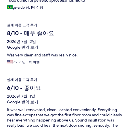
Tudo ótimo foi perfeito aproveitamos muito
geraldo 님, 1박 여행
실제 이용 고객 후기
8/10 - 매우 좋아요
2026년 7월 12일
Google 번역 보기
Was very clean and staff was really nice.
Rollin 님, 1박 여행
실제 이용 고객 후기
6/10 - 좋아요
2026년 7월 11일
Google 번역 보기
It was well renovated, clean, located conveniently. Everything
was fine except that we got the first floor room and could clearly
hear everything happening above us. Sound insultation was
really bad, we could hear the next door snoring, seriously. The