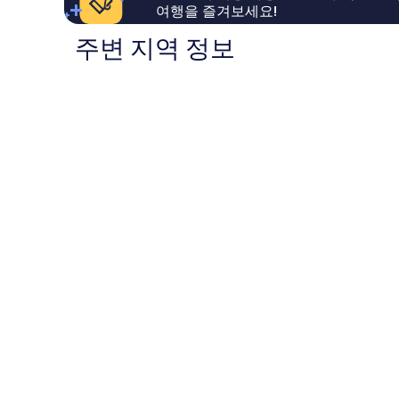
여행을 즐겨보세요!
1,003
기
개
1,194
주변 지역 정보
개