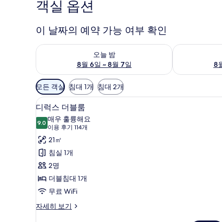
객실 옵션
이 날짜의 예약 가능 여부 확인
오늘 밤 예약 가능 여부 확인, 8월 6일 ~ 8월 7일
내일 예약 가능 
오늘 밤
8월 6일 ~ 8월 7일
8월
객
모든 객실
침대 1개
침대 2개
실
객실 내 금고, 노트북 작업 공간
디
에
5
디럭스 더블룸
럭
사
매우 훌륭해요
9.0
용
9.0점 만점 중 10점
스
(이
이용 후기 114개
가
용
더
21㎡
능
후
블
침실 1개
한
기
룸
2명
필
114
사
더블침대 1개
터
개)
진
무료 WiFi
모
디
자세히 보기
럭
두