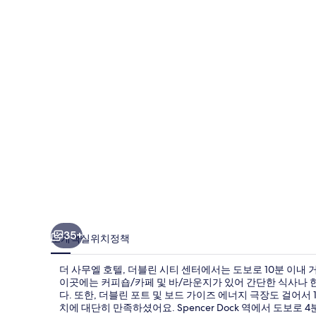
호
텔,
더
블
린
시
티
센
터
의
사
35+
소개
객실
위치
정책
진
더 사무엘 호텔, 더블린 시티 센터에서는 도보로 10분 이내 
갤
이곳에는 커피숍/카페 및 바/라운지가 있어 간단한 식사나 
다. 또한, 더블린 포트 및 보드 가이즈 에너지 극장도 걸어서
러
치에 대단히 만족하셨어요. Spencer Dock 역에서 도보로