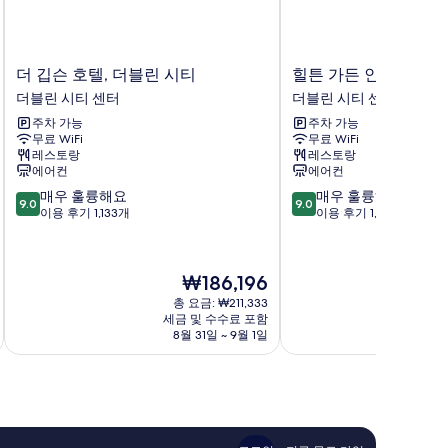
더
힐
더 깁슨 호텔, 더블린 시티
힐튼 가든 인 더
깁
튼
더블린 시티 센터
더블린 시티 센터
슨
가
주차 가능
주차 가능
호
든
무료 WiFi
무료 WiFi
텔,
인
레스토랑
레스토랑
더
더
에어컨
에어컨
블
블
10
10
매우 훌륭해요
매우 훌륭해요
린
린
9.0
9.0
점
점
이용 후기 1,133개
이용 후기 1,166개
시
시
만
만
티
티
점
점
더
센
중
중
블
터
현
₩186,196
9.0
9.0
린
더
재
점,
점,
총 요금: ₩211,333
시
블
요
세금 및 수수료 포함
매
매
티
린
금
8월 31일 ~ 9월 1일
우
우
센
시
₩186,196
훌
훌
터
티
륭
륭
센
해
해
터
요,
요,
이
이
용
용