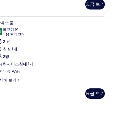
요금 보기
즈
침
객실 내 금고, 노트북 작업 공간, 방음 설비, 다리미/다리미판
객실 내 금고, 노트북 작업 공간, 방음 설비, 
디
대
5
럭스룸
럭
최고예요
4
개
9.4점 만점 중 10점
스
(이
이용 후기 21개
용
사
룸
21㎡
후
진
사
침실 1개
기
모
진
2명
21
두
모
킹사이즈침대 1개
개)
보
두
무료 WiFi
기
보
세히 보기
기
요금 보기