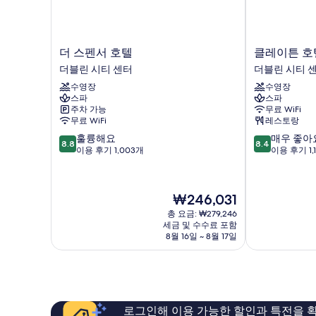
더
클
더 스펜서 호텔
클레이튼 호
스
레
더블린 시티 센터
더블린 시티 
펜
이
수영장
수영장
서
튼
스파
스파
호
호
주차 가능
무료 WiFi
텔
텔
무료 WiFi
레스토랑
더
카
10
10
훌륭해요
매우 좋아
블
디
8.8
8.4
점
점
이용 후기 1,003개
이용 후기 1,
린
프
만
만
시
레
점
점
티
인
중
중
센
더
현
₩246,031
8.8
8.4
터
블
재
점,
점,
총 요금: ₩279,246
린
요
세금 및 수수료 포함
훌
매
시
금
8월 16일 ~ 8월 17일
륭
우
티
₩246,031
해
좋
센
요,
아
터
이
요,
용
이
후
용
로그인해 이용 가능한 할인과 특전을 확
기
후