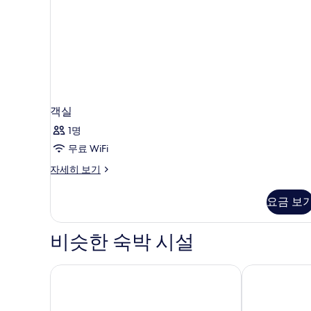
모
대
2
두
개
보
자
세
기
히
보
기
객실
1명
무료 WiFi
객
자세히 보기
실
자
요금 보
세
히
보
비슷한 숙박 시설
기
더 스펜서 호텔
클레이튼 호텔