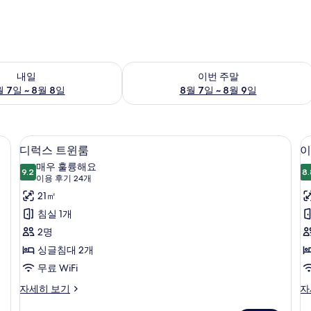
여부 확인, 8월 7일 ~ 8월 8일
이번 주말 예약 가능 여부 확인, 8월 7일 
내일
이번 주말
 7일 ~ 8월 8일
8월 7일 ~ 8월 9일
, 방음 설비, 다리미/다리미판
디럭스 트윈룸 | 객실 내 금고, 노트북 
디
4
디럭스 트윈룸
이
럭
매우 훌륭해요
9.2
8.
9.2점 만점 중 10점
스
(이
이용 후기 24개
용
트
21㎡
후
윈
침실 1개
기
룸
2명
24
사
싱글침대 2개
룸
개)
진
무료 WiFi
모
디
이
자세히 보기
자
럭
그
두