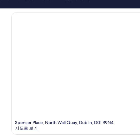
티
이
센
용
터
후
기
1,683
개
Spencer Place, North Wall Quay, Dublin, D01 R9N4
지도로 보기