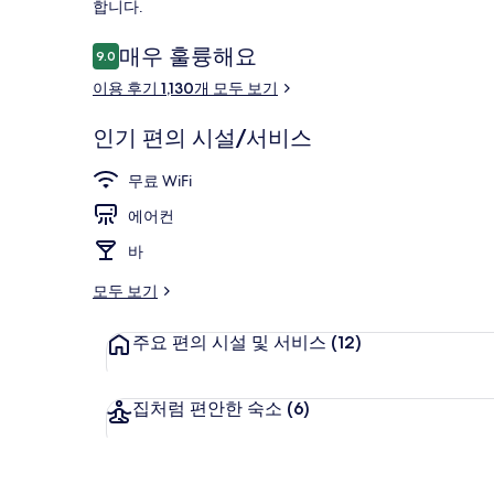
리
합니다.
이
매우 훌륭해요
9.0
10점 만점 중 9.0점.
용
이용 후기 1,130개 모두 보기
후
내부 세부 사
기
인기 편의 시설/서비스
무료 WiFi
에어컨
바
모두 보기
주요 편의 시설 및 서비스
(12)
집처럼 편안한 숙소
(6)