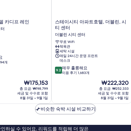
스
텔 카디프 레인
스테이시티 아파트호텔, 더블린, 시
테
티 센터
센터
이
더블린 시티 센터
시
티
무료 WiFi
체육관
아
세탁 시설
파
매일 24시간 운영 프런트
요
트
데스크
194개
호
10
매우 훌륭해요
텔,
9.2
점
이용 후기 1,683개
더
만
블
현
현
₩175,153
₩222,320
점
린,
재
재
중
총 요금: ₩198,799
총 요금: ₩252,333
시
요
요
세금 및 수수료 포함
세금 및 수수료 포함
9.2
티
금
금
8월 31일 ~ 9월 1일
8월 31일 ~ 9월 1일
점,
센
₩175,153
₩222,320
매
터
비슷한 숙박 시설 비교하기
우
더
훌
블
륭
린
해
시
인하실 수 있어요. 리워드를 적립해 더 많은
요,