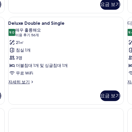
스
제
기
요금 보기
보
트
큐
윈
티
기
룸
브
 객실 내 금고, 노트북 작업 공간, 방음 설비, 다리미/다리미판
Deluxe
Deluxe Double and Single | 
4
자
룸,
Deluxe Double and Single
디
Double
세
1
킹
매우 훌륭해요
히
and
9.0
사
9.
9.0점 만점 중 10점
(이
이용 후기 56개
보
이
Single
용
21㎡
기
즈
사
후
침
침실 1개
대
진
기
3명
1
56
모
개
더블침대 1개 및 싱글침대 1개
개)
두
자
무료 WiFi
세
보
히
Deluxe
디
자세히 보기
자
기
보
Double
럭
기
and
스
기
요금 보기
Single
룸
자
자
세
세
히
히
보
보
기
기