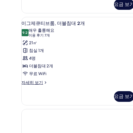
스
요금 보
보
더
블
기
룸
이그제큐티브룸, 더블침대 2개 |
이
4
자
이그제큐티브룸, 더블침대 2개
그
세
매우 훌륭해요
히
9.2
9.2점 만점 중 10점
제
(이
이용 후기 7개
보
용
큐
21㎡
기
후
티
침실 1개
기
브
4명
7
룸,
더블침대 2개
개)
더
무료 WiFi
블
이
자세히 보기
그
침
제
요금 보
대
큐
티
2
브
개
룸,
사
더
블
진
침