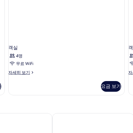
객실
객
4명
무료 WiFi
객
객
자세히 보기
자
실
실
자
자
기
요금 보기
세
세
히
히
보
보
기
기
 카디프 레인
스테이시티 아파트호텔, 더블린, 시티 