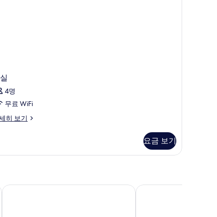
실
4명
무료 WiFi
세히 보기
요금 보기
센터
더 깁슨 호텔, 더블린 시티
힐튼 가든 인 더블린 시