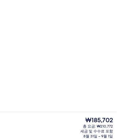
레스토랑
동영상
현
₩185,702
재
총 요금: ₩210,772
가
세금 및 수수료 포함
내)
리셉션
격
8월 31일 ~ 9월 1일