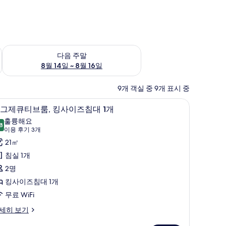
~ 8월 9일
다음 주말 예약 가능 여부 확인, 8월 14일 ~ 8월 16일
다음 주말
8월 14일 ~ 8월 16일
9개 객실 중 9개 표시 중
작업 공간, 방음 설비, 다리미/다리미판
객실 내 금고, 노트북 작업 공간, 방음 설비, 
이
4
그제큐티브룸, 킹사이즈침대 1개
그
훌륭해요
8
8.8점 만점 중 10점
제
(이
이용 후기 3개
용
큐
21㎡
후
티
침실 1개
기
브
2명
3
,
킹사이즈침대 1개
개)
킹
무료 WiFi
사
세히 보기
이