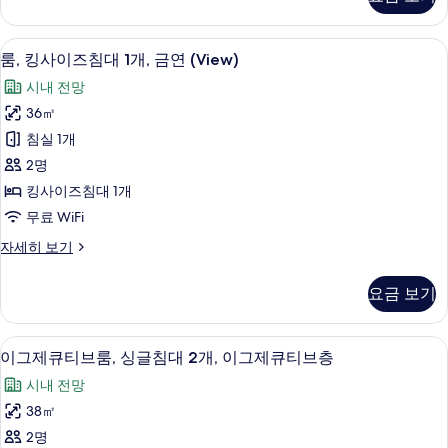
이
원
두
즈
전
보
침
고급 침구, 오리/거위털 이불, 미니바, 
룸,
5
대
망
룸, 킹사이즈침대 1개, 금연 (View)
기
킹
1
사
시내 전망
개,
사
진
공
36㎡
이
원
모
침실 1개
전
즈
두
망
2명
침
자
보
킹사이즈침대 1개
세
대
기
무료 WiFi
히
1
보
룸,
자세히 보기
개,
기
킹
금
사
요금 보기
이
연
즈
(View)
침
고급 침구, 오리/거위털 이불, 미니바, 
이
사
6
대
이그제큐티브룸, 싱글침대 2개, 이그제큐티브층
그
1
진
시내 전망
개,
제
모
금
38㎡
큐
연
두
2명
(View)