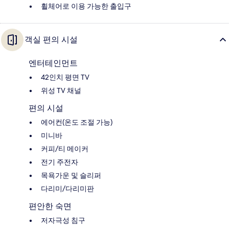
휠체어로 이용 가능한 출입구
객실 편의 시설
엔터테인먼트
42인치 평면 TV
위성 TV 채널
편의 시설
에어컨(온도 조절 가능)
미니바
커피/티 메이커
전기 주전자
목욕가운 및 슬리퍼
다리미/다리미판
편안한 숙면
저자극성 침구