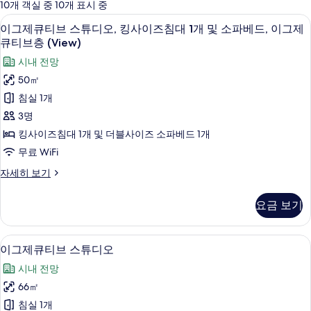
에
10개 객실 중 10개 표시 중
사
이그제큐티브 스튜디오, 킹사이즈침대 1개 
이
5
이그제큐티브 스튜디오, 킹사이즈침대 1개 및 소파베드, 이그제
용
그
큐티브층 (View)
가
제
시내 전망
능
큐
한
50㎡
티
필
침실 1개
터
브
3명
스
킹사이즈침대 1개 및 더블사이즈 소파베드 1개
튜
무료 WiFi
디
이
자세히 보기
오,
그
제
킹
요금 보기
큐
사
티
브
이
이그제큐티브 스튜디오 | 고급 침구, 오리
이
6
스
이그제큐티브 스튜디오
즈
그
튜
시내 전망
디
침
제
오,
66㎡
대
큐
킹
침실 1개
1
사