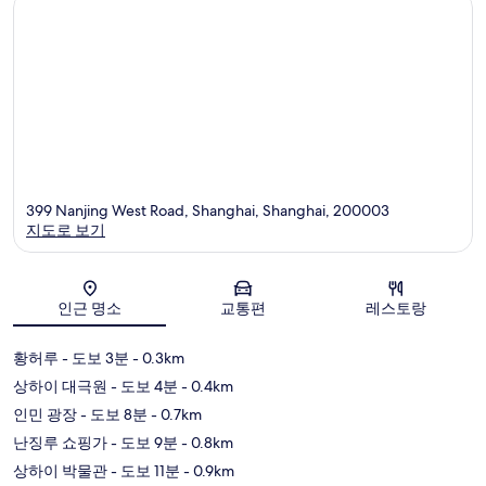
399 Nanjing West Road, Shanghai, Shanghai, 200003
지도로 보기
지도
인근 명소
교통편
레스토랑
황허루
- 도보 3분
- 0.3km
상하이 대극원
- 도보 4분
- 0.4km
인민 광장
- 도보 8분
- 0.7km
난징루 쇼핑가
- 도보 9분
- 0.8km
상하이 박물관
- 도보 11분
- 0.9km