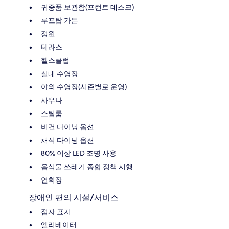
귀중품 보관함(프런트 데스크)
루프탑 가든
정원
테라스
헬스클럽
실내 수영장
야외 수영장(시즌별로 운영)
사우나
스팀룸
비건 다이닝 옵션
채식 다이닝 옵션
80% 이상 LED 조명 사용
음식물 쓰레기 종합 정책 시행
연회장
장애인 편의 시설/서비스
점자 표지
엘리베이터