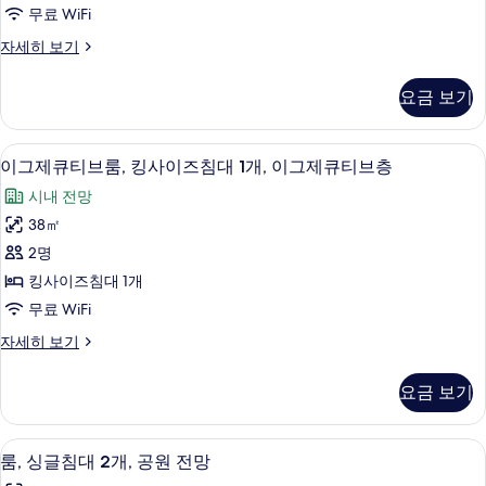
브
세
기
무료 WiFi
히
룸,
보
이
자세히 보기
킹
기
그
사
제
요금 보기
큐
이
티
즈
브
고급 침구, 오리/거위털 이불, 미니바, 
이
6
룸,
이그제큐티브룸, 킹사이즈침대 1개, 이그제큐티브층
침
그
킹
대
시내 전망
사
제
이
1
38㎡
큐
즈
개,
2명
침
티
이
대
킹사이즈침대 1개
브
1
그
무료 WiFi
개,
룸,
제
이
이
자세히 보기
킹
그
그
큐
제
사
제
티
요금 보기
큐
큐
이
티
브
티
즈
브
브
층
고급 침구, 오리/거위털 이불, 미니바, 
룸,
층
6
룸,
룸, 싱글침대 2개, 공원 전망
침
사
자
싱
킹