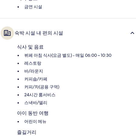
금연 시설
숙박 시설 내 편의 시설
식사 및 음료
뷔페 아침 식사(요금 별도) - 매일 06:00 ~ 10:30
레스토랑
바/라운지
커피숍/카페
커피/차(공용 구역)
24시간 룸서비스
스낵바/델리
아이 동반 여행
어린이 메뉴
즐길거리