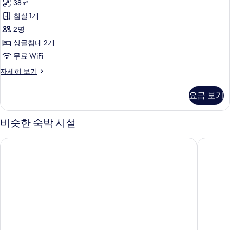
대
38㎡
세
사
진
글
히
이
1
침실 1개
모
침
보
즈
개,
2명
기
침
두
대
이
대
싱글침대 2개
보
2
1
그
무료 WiFi
개,
개,
기
제
이
룸,
자세히 보기
공
그
싱
큐
원
제
글
티
요금 보기
큐
침
전
티
브
대
망
브
2
비슷한 숙박 시설
층
층
개,
사
사
자
공
진
콘래드 상하이
상하이 
세
원
진
히
모
전
모
보
망
두
기
자
두
보
세
보
히
기
보
기
기