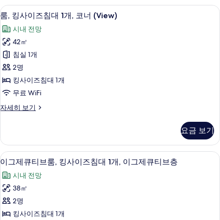
진
2
모
히
고급 침구, 오리/거위털 이불, 미니바, 
룸,
모
5
개,
룸, 킹사이즈침대 1개, 코너 (View)
보
두
킹
금
두
기
시내 전망
연
보
사
보
(View)
42㎡
기
이
자
기
침실 1개
세
즈
히
2명
침
보
킹사이즈침대 1개
기
대
무료 WiFi
1
룸,
자세히 보기
개,
킹
코
사
요금 보기
이
너
즈
(View)
침
고급 침구, 오리/거위털 이불, 미니바, 
이
사
6
대
이그제큐티브룸, 킹사이즈침대 1개, 이그제큐티브층
그
1
진
시내 전망
개,
제
모
코
38㎡
큐
너
두
2명
(View)
티
보
자
킹사이즈침대 1개