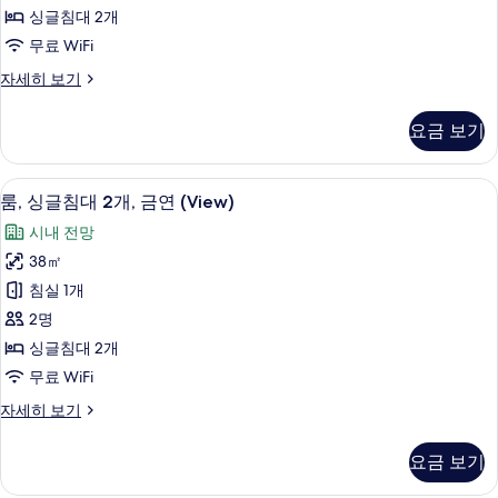
티
보
자
싱글침대 2개
브
세
기
무료 WiFi
히
룸,
보
이
자세히 보기
싱
기
그
글
제
요금 보기
큐
침
티
대
브
고급 침구, 오리/거위털 이불, 미니바, 
룸,
5
룸,
룸, 싱글침대 2개, 금연 (View)
2
싱
싱
개,
시내 전망
글
글
이
침
38㎡
침
대
그
침실 1개
2
대
제
개,
2명
2
이
큐
싱글침대 2개
그
개,
티
무료 WiFi
제
금
큐
브
룸,
자세히 보기
연
티
싱
층
브
(View)
글
층
사
요금 보기
침
사
자
진
대
세