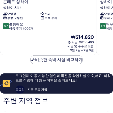
콘
상
콘래드 상하이
상하이
래
하
상하이 시내
상하이 
드
이
수영장
스파
수영장
상
메
공항 교통편
무료 주차
주차 
하
리
이
어
10
10
훌륭해요
매우
8.6
9.2
상
트
점
점
이용 후기 1,005개
이용 
하
마
만
만
현
₩214,820
이
르
점
점
재
시
키
중
중
총 요금: ₩250,480
요
내
세금 및 수수료 포함
스
8.6
9.2
금
9월 2일 ~ 9월 3일
시
점,
점,
₩214,820
티
훌
매
비슷한 숙박 시설 비교하기
센
륭
우
터
해
훌
상
요,
륭
하
이
해
로그인해 이용 가능한 할인과 특전을 확인하실 수 있어요. 리워
이
용
요,
드를 적립해 더 많은 여행을 즐겨보세요!
시
후
이
내
기
용
로그인
지금 무료 가입
1,005
후
개
기
주변 지역 정보
1,009
개