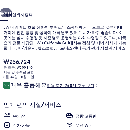
텔
이전
다음
상
64+
소개
객실
위치
정책
하
JW 메리어트 호텔 상하이 투머로우 스퀘어에서는 도보로 10분 이내
이
거리에 인민 광장 및 상하이 대극원도 있어 위치가 아주 좋습니다. 이
투
곳에는 실내 수영장 및 시즌별로 운영되는 야외 수영장도 있으며, 미국
요리 전문 식당인 JW's California Grill에서는 점심 및 저녁 식사가 가능
머
합니다. 바/라운지, 헬스클럽, 피트니스 센터 등의 편의 시설과 서비스
도 이 럭셔리 호텔에 있습니다. 많은 분들이 이곳의 친절한 고객 서비
로
스에 대단히 만족하셨어요. 이 숙박 시설은 대중 교통편을 이용하기가
현
₩256,724
편리해요. 다스제 역의 경우 10분만 걸으면 갈 수 있고 황피난루 역도
우
재
총 요금: ₩299,340
13분 거리에 있어요.
가
세금 및 수수료 포함
스
로비
격
8월 30일 ~ 8월 31일
은
이
퀘
매우 훌륭해요
9.2
이용 후기 768개 모두 보기
₩256,724
10점 만점 중 9.2점.
용
어
후
기
의
인기 편의 시설/서비스
사
수영장
공항 교통편
진
주차 가능
무료 WiFi