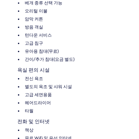
베개 종류 선택 가능
오리털 이불
암막 커튼
방음 객실
턴다운 서비스
고급 침구
유아용 침대(무료)
간이/추가 침대(요금 별도)
욕실 편의 시설
전신 욕조
별도의 욕조 및 샤워 시설
고급 세면용품
헤어드라이어
타월
전화 및 인터넷
책상
무료 WiFi 및 유선 인터넷