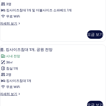
티
이
3명
개
브
즈
킹사이즈침대 1개 및 더블사이즈 소파베드 1개
및
침
스
무료 WiFi
대
소
튜
1
파
이
자세히 보기
개
디
그
베
및
오
제
소
요금 보기
드,
큐
사
파
티
이
베
진
브
드,
고급 침구, 오리/거위털 이불, 미니바, 
룸,
그
5
스
룸, 킹사이즈침대 1개, 공원 전망
모
이
킹
튜
제
그
두
시내 전망
디
사
제
큐
오
보
36㎡
큐
이
자
티
티
기
침실 1개
세
즈
브
브
히
2명
층
침
층
보
(View)
킹사이즈침대 1개
기
대
(View)
자
무료 WiFi
세
1
사
히
룸,
자세히 보기
개,
진
보
킹
공
기
사
모
요금 보기