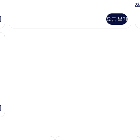
블
앙
더
자
룸
블
스
또
룸
는
기
요금 보기
위
또
트
는
트
윈
트
e Kitchen Room) | 다리미/다리미판, 각각 다른 스타일의 인테리어, 각각 다
(The
룸,
(
윈
앙
Front
G
룸,
스
앙
Room)
R
위
스
사
트
위
(The
진
트
Front
(T
모
Room)
G
자
두
R
세
자
보
히
세
보
기
히
기
보
기
기
텔
세실 코트 호텔