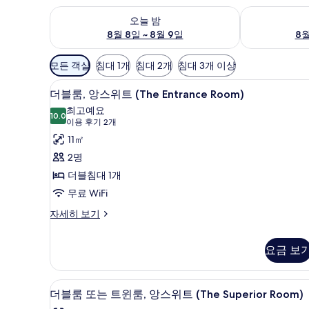
오늘 밤 예약 가능 여부 확인, 8월 8일 ~ 8월 9일
내일 예약 가능 
오늘 밤
8월 8일 ~ 8월 9일
8월
객
모든 객실
침대 1개
침대 2개
침대 3개 이상
실
다리미/다리미판, 각각 다른 스타
더
에
10
더블룸, 앙스위트 (The Entrance Room)
블
사
최고예요
10.0
용
10.0점 만점 중 10점
룸,
(이
이용 후기 2개
가
용
앙
11㎡
능
후
스
2명
한
기
위
더블침대 1개
필
2
트
무료 WiFi
터
개)
(The
더
자세히 보기
블
Entrance
룸,
Room)
요금 보
앙
사
스
위
진
더블룸 또는 트윈룸, 앙스위트 (Th
더
트
7
더블룸 또는 트윈룸, 앙스위트 (The Superior Room)
모
(The
블