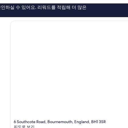
이
인하실 수 있어요. 리워드를 적립해 더 많은
용
후
기
166
개
6 Southcote Road, Bournemouth, England, BH1 3SR
지도로 보기