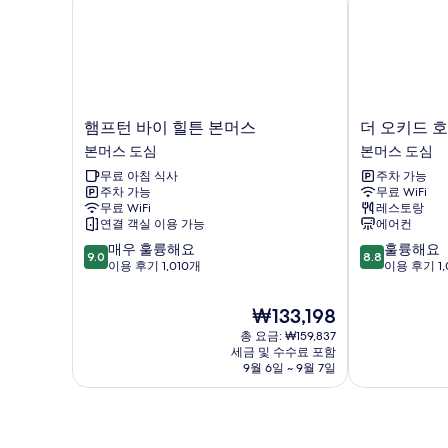
Kitchen
스
Room)
위
사
트
(The
진
Kitchen
모
Room)
자
두
햄
더
햄프턴 바이 힐튼 본머스
더 오키드 
세
프
오
보
본머스 도심
본머스 도심
히
턴
키
보
기
무료 아침 식사
주차 가능
바
드
기
주차 가능
무료 WiFi
이
호
무료 WiFi
레스토랑
힐
텔
연결 객실 이용 가능
에어컨
튼
본
10
10
매우 훌륭해요
훌륭해요
본
머
9.0
8.8
점
점
이용 후기 1,010개
이용 후기 1,
머
스
만
만
스
도
점
점
본
심
현
₩133,198
중
중
머
재
총 요금: ₩159,837
9.0
8.8
스
요
세금 및 수수료 포함
점,
점,
도
금
9월 6일 ~ 9월 7일
매
훌
심
₩133,198
우
륭
훌
해
륭
요,
해
이