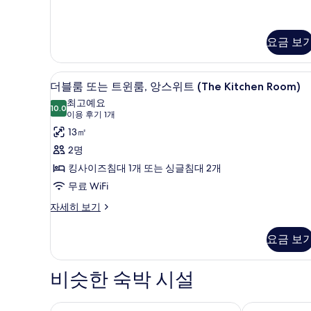
보
또
보
앙
는
기
기
스
트
윈
요금 보
위
룸,
트
앙
스
더블룸 또는 트윈룸, 앙스위트 (Th
더
(The
10
더블룸 또는 트윈룸, 앙스위트 (The Kitchen Room)
위
White
블
트
최고예요
10.0
Room)
10.0점 만점 중 10점
룸
(The
(이
이용 후기 1개
사
White
용
또
13㎡
Room)
진
후
는
2명
자
기
모
세
트
킹사이즈침대 1개 또는 싱글침대 2개
1
히
두
윈
무료 WiFi
보
개)
보
기
룸,
더
자세히 보기
기
블
앙
룸
요금 보
스
또
는
위
트
비슷한 숙박 시설
트
윈
(The
룸,
앙
햄프턴 바이 힐튼 본머스
더 오키드 호