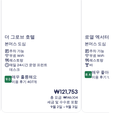
더
로
더 그로브 호텔
로열 엑서터 호텔
그
열
본머스 도심
본머스 도심
로
엑
주차 가능
주차 가능
브
서
무료 WiFi
무료 WiFi
호
터
레스토랑
레스토랑
텔
호
매일 24시간 운영 프런트
바
본
텔
데스크
10
매우 좋아요
머
본
8.4
10
매우 훌륭해요
점
이용 후기 1,007개
스
머
9.0
점
이용 후기 407개
만
도
스
만
점
심
도
현
₩121,753
점
중
심
재
중
총 요금: ₩146,104
8.4
요
세금 및 수수료 포함
9.0
점,
금
9월 2일 ~ 9월 3일
점,
매
₩121,753
매
우
우
좋
훌
아
륭
요,