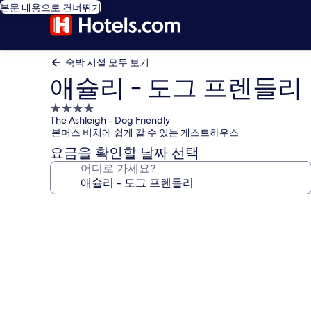
본문 내용으로 건너뛰기
숙박 시설 모두 보기
애슐리 - 도그 프렌들리
4.0
The Ashleigh - Dog Friendly
성
본머스 비치에 쉽게 갈 수 있는 게스트하우스
급
요금을 확인할 날짜 선택
숙
어디로 가세요?
박
시
설
애
슐
리
-
도