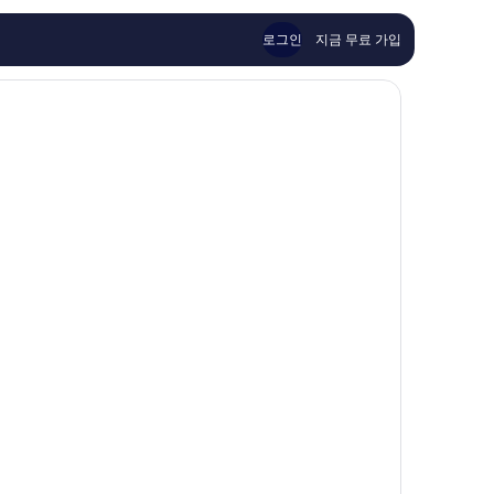
해
이
요,
용
로그인
지금 무료 가입
이
후
용
기
후
1,007
기
개
407
개