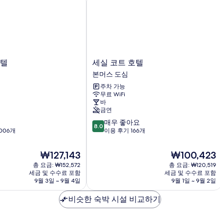
세
호텔
세실 코트 호텔
실
본머스 도심
코
주차 가능
트
무료 WiFi
호
바
텔
금연
본
10
매우 좋아요
머
8.0
점
006개
이용 후기 166개
스
만
도
점
심
현
현
₩127,143
₩100,423
중
재
재
총 요금: ₩152,572
총 요금: ₩120,519
8.0
요
요
세금 및 수수료 포함
세금 및 수수료 포함
점,
금
금
9월 3일 ~ 9월 4일
9월 1일 ~ 9월 2일
매
₩127,143
₩100,423
우
비슷한 숙박 시설 비교하기
좋
아
요,