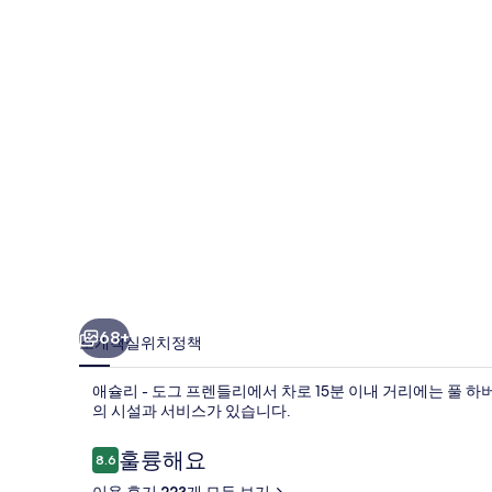
그
프
렌
들
리
의
사
진
갤
러
68+
소개
객실
위치
정책
리
애슐리 - 도그 프렌들리에서 차로 15분 이내 거리에는 풀 하
의 시설과 서비스가 있습니다.
이
훌륭해요
8.6
10점 만점 중 8.6점.
용
이용 후기 223개 모두 보기