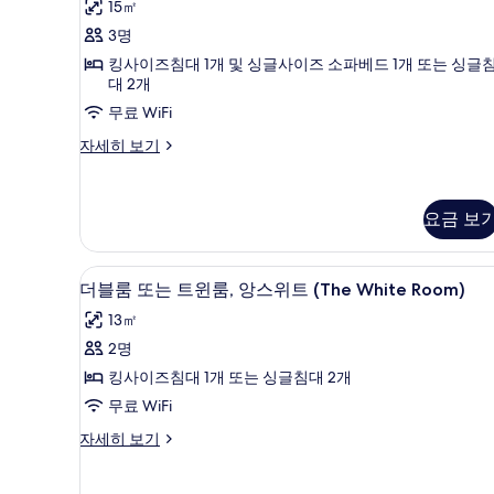
두
Entrance
15㎡
룸
Room)
보
3명
자
또
기
킹사이즈침대 1개 및 싱글사이즈 소파베드 1개 또는 싱글
세
는
대 2개
히
보
트
무료 WiFi
기
윈
더
자세히 보기
룸,
블
룸
앙
또
요금 보
스
는
트
위
윈
다리미/다리미판, 각각 다른 스타
더
트
룸,
6
더블룸 또는 트윈룸, 앙스위트 (The White Room)
앙
블
(The
13㎡
스
Superior
룸
위
2명
Room)
또
트
킹사이즈침대 1개 또는 싱글침대 2개
사
(The
는
Superior
무료 WiFi
진
트
Room)
더
자세히 보기
모
자
윈
블
세
두
룸,
룸
히