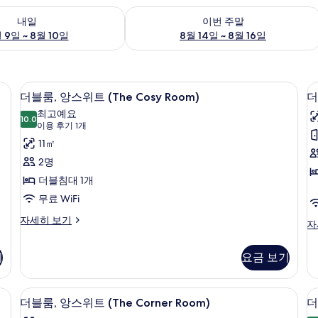
여부 확인, 8월 9일 ~ 8월 10일
이번 주말 예약 가능 여부 확인, 8월 14일 
내일
이번 주말
 9일 ~ 8월 10일
8월 14일 ~ 8월 16일
일의 인테리어, 각각 다르게 가구 비치, 침대 시트
더블룸, 앙스위트 (The Cosy Room
더
10
더블룸, 앙스위트 (The Cosy Room)
더
블
최고예요
10.0
10.0점 만점 중 10점
룸,
(이
이용 후기 1개
용
앙
11㎡
후
스
2명
기
위
더블침대 1개
1
트
무료 WiFi
개)
(The
룸
더
자세히 보기
더
자
블
Cosy
블
룸,
Room)
룸
기
요금 보기
앙
또
사
스
는
위
진
트
e Superior Room) | 다리미/다리미판, 각각 다른 스타일의 인테리어, 각각 
다리미/다리미판, 각각 다른 스타일의 인
더
트
7
윈
더블룸, 앙스위트 (The Corner Room)
더
모
(The
(
블
룸,