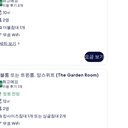
최고예요
eluxe
.0
10.0점 만점 중 10점
,
(이
이용 후기 2개
oom)
용
앙
10㎡
사
후
스
2명
진
he
기
위
더블침대 1개
luxe
2
모
oom)
트
무료 WiFi
개)
두
The
세히 보기
보
nug
기
oom)
요금 보기
사
진
테리어, 각각 다르게 가구 비치, 침대 시트
다리미/다리미판, 각각 다른 스타일의 인테리어,
더
8
블룸 또는 트윈룸, 앙스위트 (The Garden Room)
모
블
he
최고예요
두
nug
.0
10.0점 만점 중 10점
룸
(이
이용 후기 1개
oom)
보
용
또
정원 전망
기
후
는
12㎡
기
트
2명
1
윈
킹사이즈침대 1개 또는 싱글침대 2개
개)
,
무료 WiFi