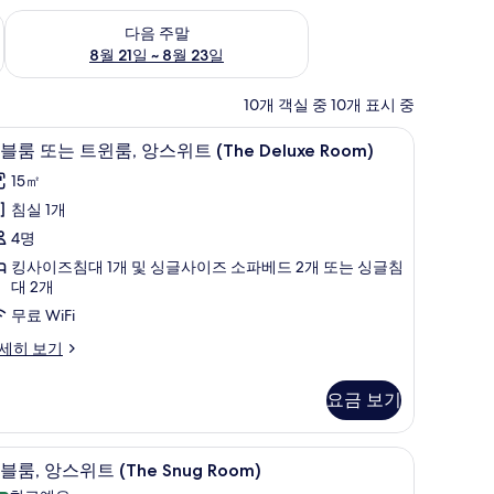
~ 8월 16일
다음 주말 예약 가능 여부 확인, 8월 21일 ~ 8월 23일
다음 주말
8월 21일 ~ 8월 23일
10개 객실 중 10개 표시 중
) | 다리미/다리미판, 각각 다른 스타일의 인테리어, 각각 다르게 가구 비치, 침대 시트
다리미/다리미판, 각각 다른 스타일의 인테리어,
더
8
블룸 또는 트윈룸, 앙스위트 (The Deluxe Room)
블
15㎡
룸
침실 1개
또
4명
는
킹사이즈침대 1개 및 싱글사이즈 소파베드 2개 또는 싱글침
트
대 2개
윈
무료 WiFi
,
세히 보기
앙
스
요금 보기
위
트
다르게 가구 비치, 침대 시트
테리어, 각각 다르게 가구 비치, 침대 시트
다리미/다리미판, 각각 다른 스타일의 인테리어,
더
7
블룸, 앙스위트 (The Snug Room)
The
블