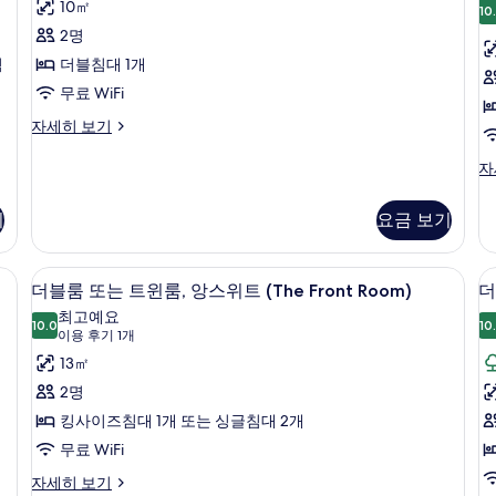
두
Cosy
10㎡
D
앙
10
룸,
룸
Room)
스
보
2명
R
자
앙
위
기
침
더블침대 1개
세
트
스
히
(T
무료 WiFi
보
위
De
기
더
자세히 보기
R
트
블
자
(The
(
룸,
더
자
세
앙
블
Corner
S
히
스
룸,
보
Room)
R
기
요금 보기
위
앙
기
사
트
스
(The
위
진
일의 인테리어, 각각 다르게 가구 비치, 침대 시트
다리미/다리미판, 각각 다른 스타일의 인
더
Corner
16
트
더블룸 또는 트윈룸, 앙스위트 (The Front Room)
더
모
Room)
블
(T
최고예요
자
두
10.0
S
10
10.0점 만점 중 10점
룸
(이
이용 후기 1개
세
R
보
용
또
13㎡
히
자
기
보
후
세
는
2명
기
히
기
트
킹사이즈침대 1개 또는 싱글침대 2개
보
1
기
윈
무료 WiFi
개)
룸,
룸
더
자세히 보기