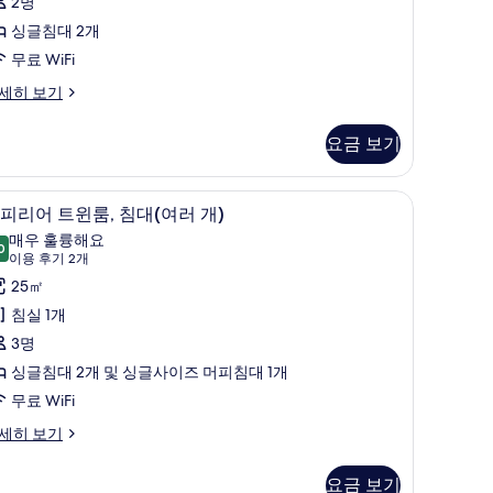
윈
2명
기
룸
싱글침대 2개
3
사
무료 WiFi
개)
진
세히 보기
모
요금 보기
두
보
털 이불, 미니바, 객실 내 금고
고급 침구, 오리/거위털 이불, 미니바, 객실 내 
슈
기
3
피리어 트윈룸, 침대(여러 개)
피
매우 훌륭해요
0
9.0점 만점 중 10점
리
(이
이용 후기 2개
용
어
25㎡
후
트
침실 1개
기
윈
3명
2
,
싱글침대 2개 및 싱글사이즈 머피침대 1개
개)
침
무료 WiFi
대
세히 보기
여
요금 보기
러