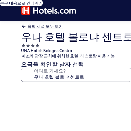
본문 내용으로 건너뛰기
숙박 시설 모두 보기
우나 호텔 볼로냐 센트
4.0
UNA Hotels Bologna Centro
성
마조레 광장 근처에 위치한 호텔, 레스토랑 이용 가능
급
요금을 확인할 날짜 선택
숙
어디로 가세요?
박
시
설
우
나
호
텔
볼