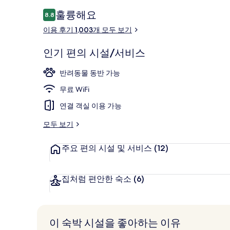
이
훌륭해요
8.8
10점 만점 중 8.8점.
용
이용 후기 1,003개 모두 보기
후
숙박 시설 입
기
인기 편의 시설/서비스
반려동물 동반 가능
무료 WiFi
연결 객실 이용 가능
모두 보기
주요 편의 시설 및 서비스
(12)
집처럼 편안한 숙소
(6)
이 숙박 시설을 좋아하는 이유