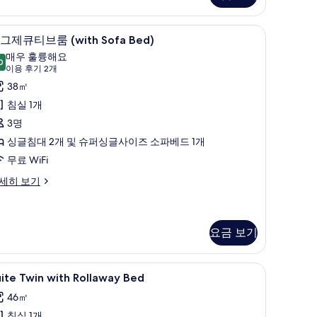
)
불, 미니바, 객실 내 금고
고급 침구, 오리/거위털 이불, 미니바, 객실 내 
이
사
3
그제큐티브룸 (with Sofa Bed)
그
진
매우 훌륭해요
0
9.0점 만점 중 10점
제
(이
모
이용 후기 2개
여
용
큐
38㎡
두
후
)
티
침실 1개
보
기
브
3명
기
2
룸
싱글침대 2개 및 슈퍼싱글사이즈 소파베드 1개
개)
with
무료 WiFi
ofa
세히 보기
ed)
사
진
요금 보기
모
두
객실 내 금고
uite
고급 침구, 오리/거위털 이불, 미니바, 객실 내 
ith
4
ite Twin with Rollaway Bed
보
fa
win
d)
46㎡
기
ith
침실 1개