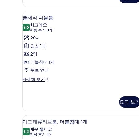
진
룸
(2
모
Adults
클래식 더블룸 | 고급 침구, 오리
클
4
클래식 더블룸
두
+
래
1
최고예요
보
9.6
Children)
9.6점 만점 중 10점
식
(이
이용 후기 11개
기
자
용
더
20㎡
세
후
블
침실 1개
히
기
보
룸
2명
기
11
사
더블침대 1개
개)
진
무료 WiFi
모
클
자세히 보기
래
두
식
보
더
블
요금 보
기
룸
자
고급 침구, 오리/거위털 이불, 미
이
세
3
이그제큐티브룸, 더블침대 1개
히
그
매우 좋아요
보
8.0
8.0점 만점 중 10점
제
(이
이용 후기 1개
기