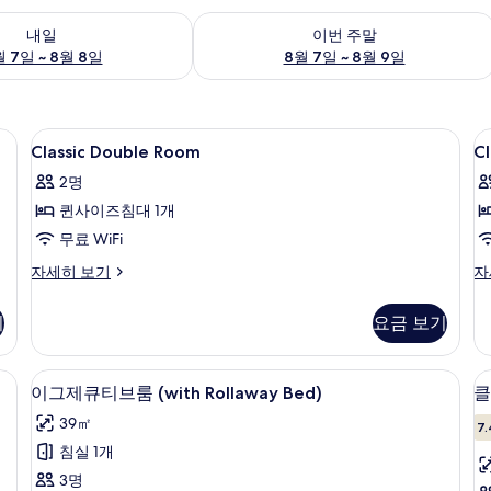
여부 확인, 8월 7일 ~ 8월 8일
이번 주말 예약 가능 여부 확인, 8월 7일 
내일
이번 주말
 7일 ~ 8월 8일
8월 7일 ~ 8월 9일
니바, 객실 내 금고
Classic
고급 침구, 오리/거위털 이불, 미니바, 
Cl
4
Classic Double Room
Cl
Double
T
2명
Room
R
퀸사이즈침대 1개
사
무료 WiFi
진
모
Classic
Cl
자세히 보기
자
Double
Tw
두
Room
R
기
요금 보기
보
자
자
세
세
기
히
히
니바, 객실 내 금고
고급 침구, 오리/거위털 이불, 미니바, 
이
3
보
보
이그제큐티브룸 (with Rollaway Bed)
클
그
기
기
39㎡
7.
제
침실 1개
큐
3명