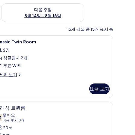
~ 8월 9일
다음 주말 예약 가능 여부 확인, 8월 14일 ~ 8월 16일
다음 주말
8월 14일 ~ 8월 16일
15개 객실 중 15개 표시 중
객실 내 금고
assic
고급 침구, 오리/거위털 이불, 미니바, 객실 내 
6
assic Twin Room
win
2명
oom
싱글침대 2개
사
무료 WiFi
진
모
assic
세히 보기
in
두
oom
요금 보기
보
기
객실 내 금고
클래식 트윈룸 | 고급 침구, 오리/거위털 이불, 
클
3
래식 트윈룸
래
좋아요
4
7.4점 만점 중 10점
식
(이
이용 후기 3개
용
트
20㎡
후