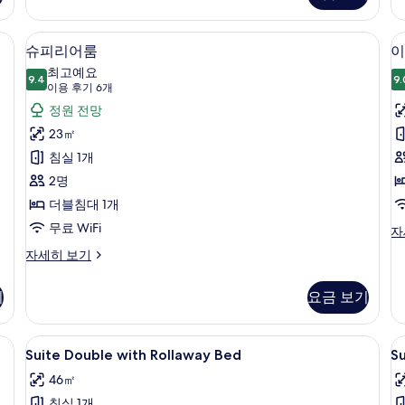
트
트
보
개
윈
윈
/거위털 이불, 미니바, 객실 내 금고
슈피리어룸 | 고급 침구, 오리/거위털 이
슈
기
5
룸
룸,
슈피리어룸
이
피
자
침
최고예요
세
9.4
대
9.
9.4점 만점 중 10점
리
(이
이용 후기 6개
히
(
용
어
정원 전망
보
러
후
기
개
룸
23㎡
자
기
사
침실 1개
세
6
히
진
2명
개)
보
(
모
더블침대 1개
기
S
두
무료 WiFi
이
자
B
그
보
슈
자세히 보기
제
피
기
큐
리
티
기
요금 보기
어
브
룸
룸
자
니바, 객실 내 금고
Suite
고급 침구, 오리/거위털 이불, 미니바, 
S
(w
4
세
Suite Double with Rollaway Bed
Su
So
Double
T
히
Be
46㎡
보
with
w
자
기
침실 1개