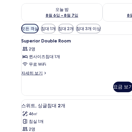
오늘 밤 예약 가능 여부 확인, 8월 6일 ~ 8월 7일
내일 예약 가능 
오늘 밤
8월 6일 ~ 8월 7일
8월
객
모든 객실
침대 1개
침대 2개
침대 3개 이상
실
Superior
고급 침구, 오리/거위털 이불, 미
에
6
Superior Double Room
Double
사
2명
Room
용
퀸사이즈침대 1개
사
가
무료 WiFi
능
진
한
모
Superior
자세히 보기
필
Double
두
Room
터
요금 보
보
자
세
기
히
고급 침구, 오리/거위털 이불, 미
스
4
보
스위트, 싱글침대 2개
위
기
46㎡
트,
침실 1개
싱
2명