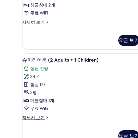
글
싱글침대 2개
침
무료 WiFi
대
스
자세히 보기
2
위
개
트,
싱
사
요금 보
글
진
침
대
모
고급 침구, 오리/거위털 이불, 미
슈
3
슈피리어룸 (2 Adults + 1 Children)
2
두
피
개
정원 전망
보
자
리
24㎡
세
기
어
히
침실 1개
룸
보
3명
기
(2
더블침대 1개
Adults
무료 WiFi
+
1
슈
자세히 보기
피
Children)
리
사
어
요금 보