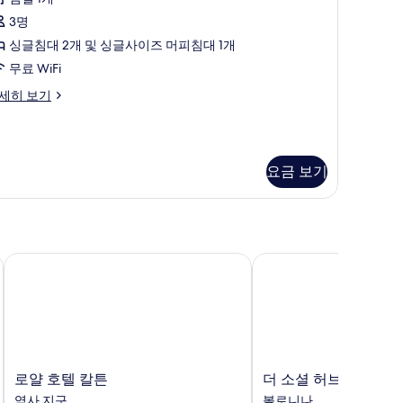
ollaway
ed
3명
사
싱글침대 2개 및 싱글사이즈 머피침대 1개
진
무료 WiFi
모
ite
세히 보기
in
두
th
보
llaway
기
ed
요금 보기
로얄 호텔 칼튼
더 소셜 허브 볼로냐
로
더
로얄 호텔 칼튼
더 소셜 허브 볼로냐
얄
소
역사 지구
볼로니나