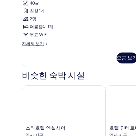
용
큐
40㎡
후
티
침실 1개
기
브
2명
1
룸,
더블침대 1개
개)
더
무료 WiFi
블
이
자세히 보기
그
침
제
요금 보
대
큐
티
1
브
비슷한 숙박 시설
개
룸,
사
더
블
스타호텔 엑셀시어
호텔 인테르
진
침
모
대
1
두
개
보
자
세
기
히
스
호
스타호텔 엑셀시어
호텔 인테
보
타
텔
역사 지구
역사 지구