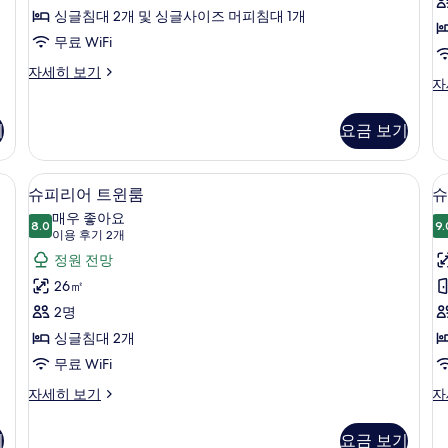
티
싱글침대 2개 및 싱글사이즈 머피침대 1개
브
무료 WiFi
룸
이
자세히 보기
(with
클
자
그
래
Rollaway
제
식
Bed)
큐
기
요금 보기
트
티
사
윈
브
룸
진
룸
니바, 객실 내 금고
슈피리어 트윈룸 | 고급 침구, 오리/거위
슈
3
자
슈피리어 트윈룸
슈
(with
모
피
세
Rollaway
매우 좋아요
두
8.0
히
9.
Bed)
8.0점 만점 중 10점
리
(이
이용 후기 2개
보
자
보
용
어
정원 전망
기
세
기
후
트
26㎡
히
기
보
윈
2명
기
2
룸
싱글침대 2개
룸
개)
사
무료 WiFi
진
슈
슈
자세히 보기
자
피
피
모
(
리
리
기
요금 보기
두
어
어