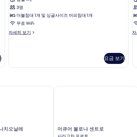
Rollaway
R
세
Bed
히
B
3명
보
사
더블침대 1개 및 싱글사이즈 머피침대 1개
기
진
무료 WiFi
모
Suite
Su
자세히 보기
자
Double
Tw
두
with
wi
보
Rollaway
Ro
기
Bed
B
기
요금 보기
자
자
세
세
히
히
보
보
기
기
나치오날레
머큐어 볼로냐 센트로
머
르나치오날레
머큐어 볼로냐 센트로
큐
사라고차 포르토