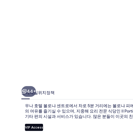
로
냐
센
트
로
의
사
진
갤
러
44+
소개
객실
위치
정책
리
우나 호텔 볼로냐 센트로에서 차로 5분 거리에는 볼로냐 피에
의 여유를 즐기실 수 있으며, 지중해 요리 전문 식당인 Il Port
기타 편의 시설과 서비스가 있습니다. 많은 분들이 이곳의 친
VIP Access