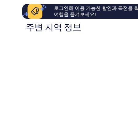
후
이
로그인해 이용 가능한 할인과 특전을 확
기
용
여행을 즐겨보세요!
494
후
개
기
주변 지역 정보
669
개