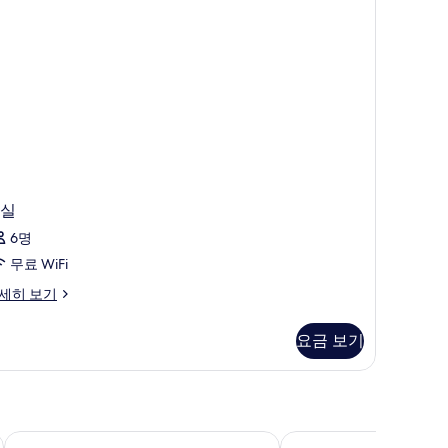
실
6명
무료 WiFi
세히 보기
요금 보기
 쿠가트 바이 IHG
AC 호텔 산 쿠가트 바이 메리어트
엑세 바르베라 파크