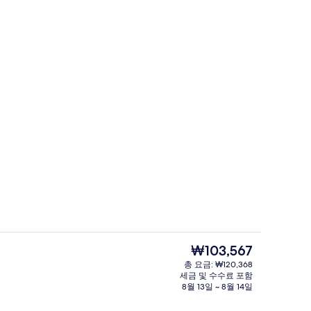
로비 좌석 공간
현
₩103,567
재
총 요금: ₩120,368
가
세금 및 수수료 포함
간
바(숙박 시설 내)
격
8월 13일 ~ 8월 14일
은
₩103,567