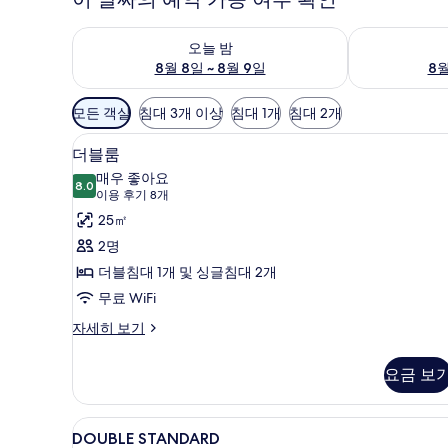
오늘 밤 예약 가능 여부 확인, 8월 8일 ~ 8월 9일
내일 예약 가능 
오늘 밤
8월 8일 ~ 8월 9일
8월
객
모든 객실
침대 3개 이상
침대 1개
침대 2개
실
미니바, 객실 내 금고, 책상, 무료 
더
에
14
더블룸
블
사
매우 좋아요
8.0
용
8.0점 만점 중 10점
룸
(이
이용 후기 8개
가
용
사
25㎡
능
후
진
2명
한
기
모
더블침대 1개 및 싱글침대 2개
필
8
두
무료 WiFi
터
개)
보
더
자세히 보기
블
기
룸
요금 보
자
세
히
DOUBLE
미니바, 객실 내 금고, 책상, 무료 
6
보
DOUBLE STANDARD