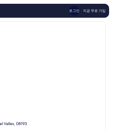
용
이
후
용
로그인
지금 무료 가입
기
후
279
기
개
578
개
l Valles, 08193