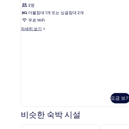
STANDARD
기
2명
사
더블침대 1개 또는 싱글침대 2개
진
무료 WiFi
모
DOUBLE
자세히 보기
두
STANDARD
보
자
세
기
히
보
기
요금 보
비슷한 숙박 시설
엑세 파크 델 바예스
유로스타스 이