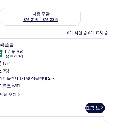
~ 8월 16일
다음 주말 예약 가능 여부 확인, 8월 21일 ~ 8월 23일
다음 주말
8월 21일 ~ 8월 23일
6개 객실 중 6개 표시 중
트리플룸 | 미니바, 객실 내 금고, 책상, 무료 WiF
트
8
리플룸
리
매우 좋아요
0
8.0점 만점 중 10점
플
(이
이용 후기 3개
용
룸
18㎡
후
사
3명
기
진
더블침대 1개 및 싱글침대 2개
3
모
무료 WiFi
개)
두
세히 보기
보
요금 보기
기