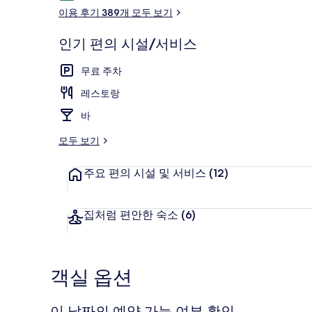
용
이용 후기 389개 모두 보기
후
기
인기 편의 시설/서비스
미니바, 객실 내
무료 주차
레스토랑
바
모두 보기
주요 편의 시설 및 서비스
(12)
집처럼 편안한 숙소
(6)
객실 옵션
이 날짜의 예약 가능 여부 확인