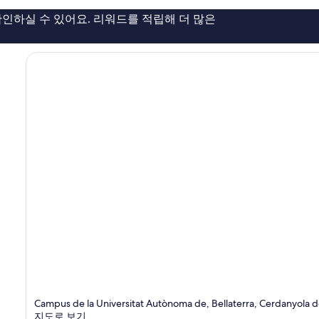
이
트
인하실 수 있어요. 리워드를 적립해 더 많은
용
바
후
이
기
IHG
1,007
Cerdanyola
개
del
Valles
Campus de la Universitat Autònoma de, Bellaterra, Cerdanyola de
지도로 보기