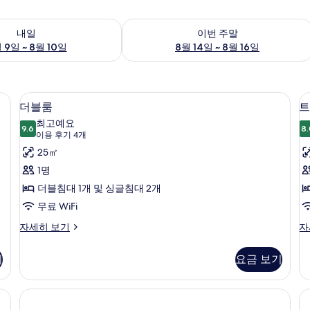
여부 확인, 8월 9일 ~ 8월 10일
이번 주말 예약 가능 여부 확인, 8월 14일 
내일
이번 주말
 9일 ~ 8월 10일
8월 14일 ~ 8월 16일
WiFi
미니바, 객실 내 금고, 책상, 무료 WiFi
더
13
더블룸
트
블
최고예요
9.6
8.
9.6점 만점 중 10점
룸
(이
이용 후기 4개
용
사
25㎡
후
진
1명
기
모
더블침대 1개 및 싱글침대 2개
4
두
무료 WiFi
개)
보
더
트
자세히 보기
자
블
리
기
룸
플
기
요금 보기
자
룸
세
자
히
세
WiFi
보
히