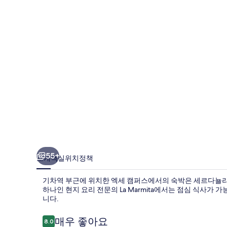
의
사
진
갤
러
리
55+
소개
객실
위치
정책
기차역 부근에 위치한 엑세 캠퍼스에서의 숙박은 세르다뇰라 
하나인 현지 요리 전문의 La Marmita에서는 점심 식사가
니다.
이
매우 좋아요
8.0
10점 만점 중 8.0점.