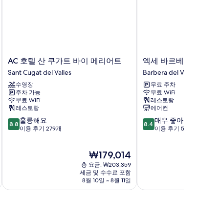
AC
엑
AC 호텔 산 쿠가트 바이 메리어트
엑세 바르베라 파크
호
세
Sant Cugat del Valles
Barbera del Valles
텔
바
수영장
무료 주차
산
르
주차 가능
무료 WiFi
쿠
베
무료 WiFi
레스토랑
가
라
레스토랑
에어컨
트
파
10
10
훌륭해요
매우 좋아요
바
크
8.8
8.4
점
점
이용 후기 279개
이용 후기 578개
이
Barbera
만
만
메
del
점
점
리
Valles
현
₩179,014
중
중
어
재
8.8
8.4
트
총 요금: ₩203,359
요
점,
점,
세금 및 수수료 포함
Sant
금
8월 10일 ~ 8월 11일
8
훌
매
Cugat
₩179,014
륭
우
del
해
좋
Valles
요,
아
이
요,