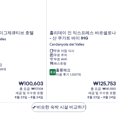
홀
이그제큐티브 호텔
홀리데이 인 익스프레스 바르셀로나
리
- 산 쿠가트 바이 IHG
lles
데
Cerdanyola del Valles
이
인
무료 아침 식사
무료 주차
익
무료 WiFi
스
레스토랑
요
프
69개
10
레
훌륭해요
8.6
점
스
이용 후기 1,007개
만
바
현
현
₩100,603
₩125,753
점
르
재
재
중
총 요금: ₩117,108
셀
총 요금: ₩141,550
요
요
세금 및 수수료 포함
세금 및 수수료 포함
8.6
로
금
금
8월 23일 ~ 8월 24일
8월 23일 ~ 8월 24일
점,
나
₩100,603
₩125,753
훌
-
비슷한 숙박 시설 비교하기
륭
산
해
쿠
요,
가