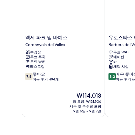
엑
유
엑세 파크 델 바예스
유로스타스 
세
로
Cerdanyola del Valles
Barbera del Va
파
스
수영장
무료 WiFi
크
타
무료 주차
에어컨
델
스
무료 WiFi
바
바
이
레스토랑
세탁 시설
예
그
10
10
좋아요
매우 좋아
스
제
7.8
8.2
점
점
이용 후기 494개
이용 후기 6
Cerdanyola
큐
만
만
del
티
점
점
Valles
브
현
₩114,013
중
중
호
재
7.8
8.2
총 요금: ₩131,906
텔
요
점,
점,
세금 및 수수료 포함
Barbera
금
9월 6일 ~ 9월 7일
좋
매
del
₩114,013
아
우
Valles
요,
좋
이
아
용
요,