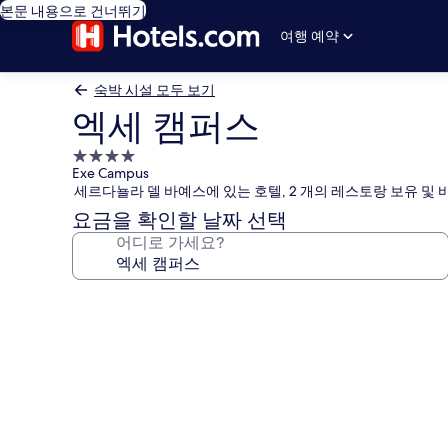
본문 내용으로 건너뛰기
여행 예약
숙박 시설 모두 보기
엑세 캠퍼스
4.0
Exe Campus
성
세르다뇰라 델 바예스에 있는 호텔, 2 개의 레스토랑 보유 및 
급
요금을 확인할 날짜 선택
숙
어디로 가세요?
박
시
설
엑
세
캠
퍼
스