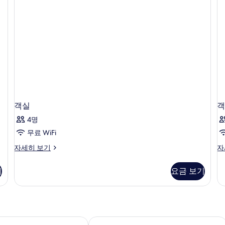
기
보
기
객실
객
4명
무료 WiFi
객
객
자세히 보기
자
실
실
자
자
기
요금 보기
세
세
히
히
보
보
기
기
그제큐티브 호텔
홀리데이 인 익스프레스 바르셀로나 - 산