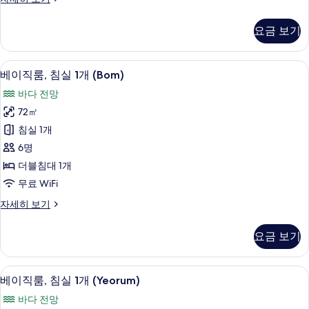
모
실
두
자
요금 보기
세
보
히
기
보
1 개의 침실, 무료 WiFi
베
17
기
베이직룸, 침실 1개 (Bom)
이
바다 전망
직
72㎡
룸,
침실 1개
침
6명
실
더블침대 1개
1
무료 WiFi
개
베
자세히 보기
(Bom)
이
사
직
요금 보기
룸,
진
침
모
실
1 개의 침실, 무료 WiFi
베
두
16
1
베이직룸, 침실 1개 (Yeorum)
이
개
보
바다 전망
(Bom)