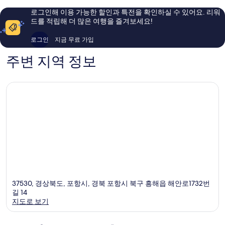
이
이
용
로그인해 이용 가능한 할인과 특전을 확인하실 수 있어요. 리워
용
후
드를 적립해 더 많은 여행을 즐겨보세요!
후
기
기
2
로그인
지금 무료 가입
985
개
개
주변 지역 정보
37530, 경상북도, 포항시, 경북 포항시 북구 흥해읍 해안로1732번
길 14
지도로 보기
지도