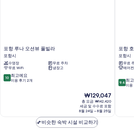
기
자
세
히
보
기
포
포
포항 루나 오션뷰 풀빌라
포항 
항
항
포항시
포항시
루
호
수영장
무료 주차
무료 
나
텔
무료 WiFi
냉장고
에어컨
오
뷰
션
포
10
최고예요
10
10
뷰
항
최고
점
이용 후기 2개
9.4
점
풀
시
이용 
만
만
빌
점
현
₩129,047
점
라
중
재
중
포
총 요금: ₩142,420
10.0
요
세금 및 수수료 포함
9.4
항
점,
금
8월 24일 ~ 8월 25일
점,
시
최
₩129,047
최
고
비슷한 숙박 시설 비교하기
고
예
예
요,
요,