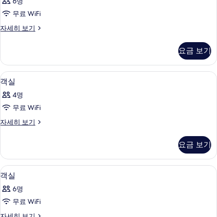
6명
사
무료 WiFi
진
객
자세히 보기
모
실
두
자
요금 보기
세
보
히
기
보
1 개의 침실, 무료 WiFi
객
14
기
객실
실
4명
사
무료 WiFi
진
객
자세히 보기
모
실
두
자
요금 보기
세
보
히
기
보
전용 주방 | 냉장고
객
15
기
객실
실
6명
사
무료 WiFi
진
객
자세히 보기