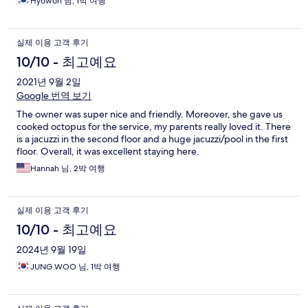
Hyowon 님, 1박 여행
실제 이용 고객 후기
10/10 - 최고예요
2021년 9월 2일
Google 번역 보기
The owner was super nice and friendly. Moreover, she gave us
cooked octopus for the service, my parents really loved it. There
is a jacuzzi in the second floor and a huge jacuzzi/pool in the first
floor. Overall, it was excellent staying here.
Hannah 님, 2박 여행
실제 이용 고객 후기
10/10 - 최고예요
2024년 9월 19일
JUNG WOO 님, 1박 여행