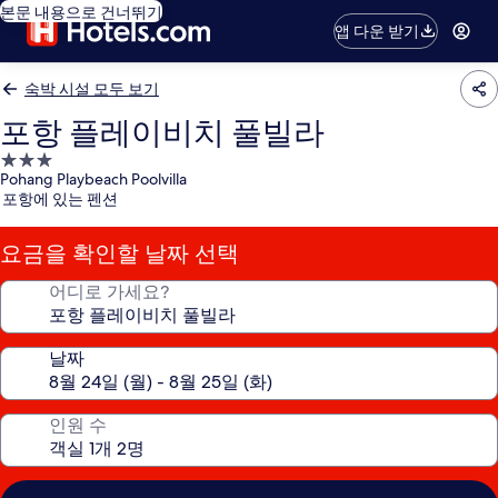
본문 내용으로 건너뛰기
앱 다운 받기
숙박 시설 모두 보기
포항 플레이비치 풀빌라
3.0
Pohang Playbeach Poolvilla
성
포항에 있는 펜션
급
숙
요금을 확인할 날짜 선택
박
시
어디로 가세요?
설
날짜
인원 수