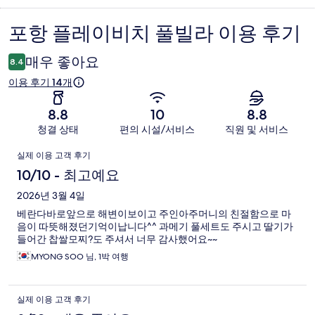
포항 플레이비치 풀빌라 이용 후기
이
용
매우 좋아요
8.4
후
이용 후기 14개
기
8.8
10
8.8
청결 상태
편의 시설/서비스
직원 및 서비스
이
실제 이용 고객 후기
용
10/10 - 최고예요
후
2026년 3월 4일
베란다바로앞으로 해변이보이고 주인아주머니의 친절함으로 마
기
음이 따뜻해졌던기억이납니다^^ 과메기 풀세트도 주시고 딸기가
들어간 찹쌀모찌?도 주셔서 너무 감사했어요~~
MYONG SOO 님, 1박 여행
실제 이용 고객 후기