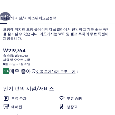
치
이전
다음
풀
40+
소개
편의 시설/서비스
위치
요금
정책
빌
포항에 위치한 포항 플레이비치 풀빌라에서 편안하고 기분 좋은 숙박
라
을 즐기실 수 있습니다. 이곳에서는 WiFi 및 셀프 주차의 무료 특전이
제공됩니다.
의
사
현
₩219,764
재
진
총 요금: ₩241,740
가
세금 및 수수료 포함
격
갤
8월 30일 ~ 8월 31일
은
이
매우 좋아요
8.4
이용 후기 14개 모두 보기
외관
러
₩219,764
10점 만점 중 8.4점.
용
리
후
기
인기 편의 시설/서비스
무료 주차
무료 WiFi
에어컨
냉장고