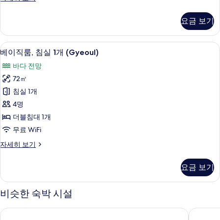
(Gaeul)
이
사
직
요금 보기
룸,
진
침
모
실
1 개의 침실, 무료 WiFi
베
두
16
1
베이직룸, 침실 1개 (Gyeoul)
이
개
보
바다 전망
(Gaeul)
직
기
자
72㎡
룸,
세
침실 1개
히
침
보
4명
실
기
더블침대 1개
1
무료 WiFi
개
베
자세히 보기
(Gyeoul)
이
사
직
요금 보기
룸,
진
침
모
실
비슷한 숙박 시설
두
1
개
보
포항 루나 오션뷰 풀빌라
포항 호
(Gyeoul)