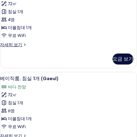
직
기
자
72㎡
룸,
세
침실 1개
히
침
보
4명
실
기
더블침대 1개
1
무료 WiFi
개
베
자세히 보기
(Yeorum)
이
사
직
요금 보기
룸,
진
침
모
실
1 개의 침실, 무료 WiFi
베
두
17
1
베이직룸, 침실 1개 (Gaeul)
이
개
보
바다 전망
(Yeorum)
직
기
자
72㎡
룸,
세
침실 1개
히
침
보
6명
실
기
더블침대 1개
1
무료 WiFi
개
베
자세히 보기