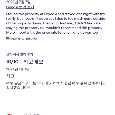
2023년 7월 7일
Google 번역 보기
I found this property at Expedia and stayed one night with my
family, but I couldn't sleep at all due to too much noise outside
of the property during the night. And also, I didn't feel safe
staying this property so I wouldn't recommend this property.
More importantly, the price rate for one night is a way too
expensive considering all things in this property. Overall, I didn't
Patrick 님, 1박 여행
have a good experience with this property.
실제 이용 고객 후기
10/10 - 최고예요
2024년 1월 1일
최고!!
너무 깔끔하구 이쁜 숙소에요 ㅎㅎ 사장님 너무 잘 대접해주시고
감사했습니다!!