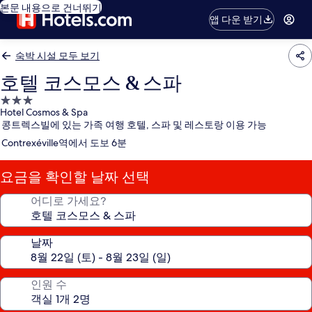
본문 내용으로 건너뛰기
앱 다운 받기
숙박 시설 모두 보기
호텔 코스모스 & 스파
3.0
Hotel Cosmos & Spa
성
콩트렉스빌에 있는 가족 여행 호텔, 스파 및 레스토랑 이용 가능
급
Contrexéville역에서 도보 6분
숙
박
요금을 확인할 날짜 선택
시
설
어디로 가세요?
날짜
인원 수