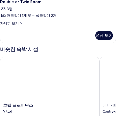
5
윈
Double or Twin Room
모
or
룸
두
3명
자
Twin
세
보
더블침대 1개 또는 싱글침대 2개
Room
히
기
사
Double
자세히 보기
보
or
기
진
Twin
요금 보기
모
Room
자
두
세
비슷한 숙박 시설
보
히
보
기
호텔 프로비던스
베디-바
기
호
베
호텔 프로비던스
베디-
텔
디-
Vittel
Contrexé
프
바