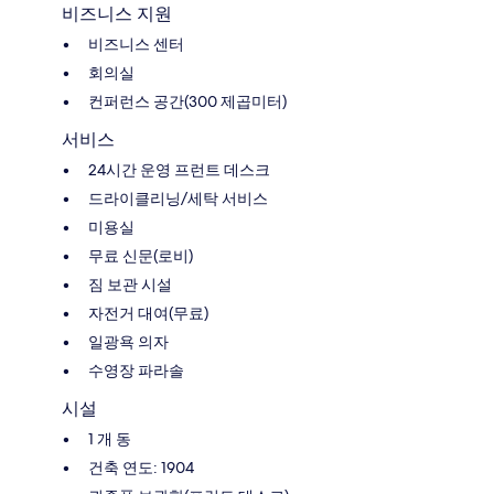
비즈니스 지원
비즈니스 센터
회의실
컨퍼런스 공간(300 제곱미터)
서비스
24시간 운영 프런트 데스크
드라이클리닝/세탁 서비스
미용실
무료 신문(로비)
짐 보관 시설
자전거 대여(무료)
일광욕 의자
수영장 파라솔
시설
1 개 동
건축 연도: 1904