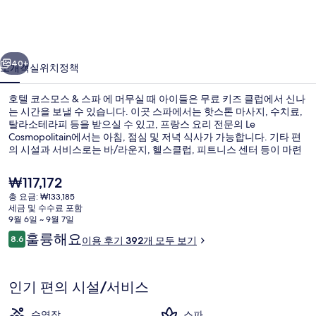
스
&
이전
다음
스
40+
소개
객실
위치
정책
파
호텔 코스모스 & 스파 에 머무실 때 아이들은 무료 키즈 클럽에서 신나
의
는 시간을 보낼 수 있습니다. 이곳 스파에서는 핫스톤 마사지, 수치료,
사
탈라소테라피 등을 받으실 수 있고, 프랑스 요리 전문의 Le
Cosmopolitain에서는 아침, 점심 및 저녁 식사가 가능합니다. 기타 편
진
의 시설과 서비스로는 바/라운지, 헬스클럽, 피트니스 센터 등이 마련
되어 있습니다. 많은 분들이 이곳의 친절한 고객 서비스에 굉장히 만족
갤
했습니다.
현
₩117,172
러
재
총 요금: ₩133,185
가
세금 및 수수료 포함
리
아침 식사, 점심 식사 및 저녁 식사 제공
격
9월 6일 ~ 9월 7일
은
이
훌륭해요
8.6
이용 후기 392개 모두 보기
₩117,172
10점 만점 중 8.6점.
용
후
기
인기 편의 시설/서비스
수영장
스파