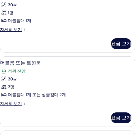
룸
보
30㎡
사
기
1명
진
더블침대 1개
모
싱
자세히 보기
두
글
보
룸
요금 보기
자
기
세
히
객실에서 보이는 전망
더
5
보
더블룸 또는 트윈룸
블
기
정원 전망
룸
30㎡
또
3명
는
더블침대 1개 또는 싱글침대 2개
트
더
자세히 보기
윈
블
룸
룸
요금 보기
또
사
는
진
트
Double
객실 내 금고, 암막 커튼, 방음 설비, 무