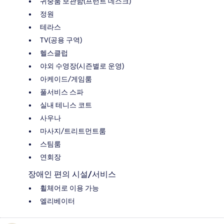
귀중품 보관함(프런트 데스크)
정원
테라스
TV(공용 구역)
헬스클럽
야외 수영장(시즌별로 운영)
아케이드/게임룸
풀서비스 스파
실내 테니스 코트
사우나
마사지/트리트먼트룸
스팀룸
연회장
장애인 편의 시설/서비스
휠체어로 이용 가능
엘리베이터