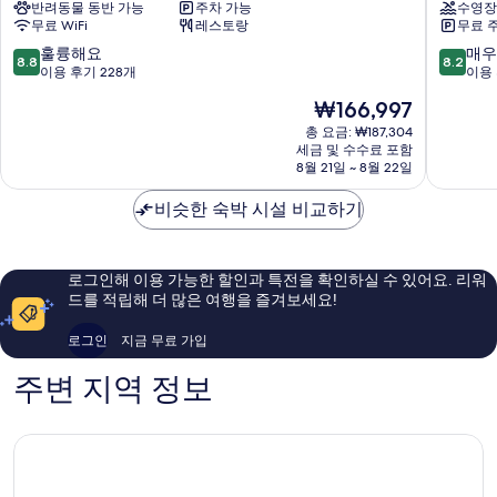
반려동물 동반 가능
주차 가능
수영장
로
이
무료 WiFi
레스토랑
무료 
비
오
던
텔
10
10
훌륭해요
매우
8.8
8.2
스
Contrexé
점
점
이용 후기 228개
이용 
Vittel
만
만
현
₩166,997
점
점
재
중
중
총 요금: ₩187,304
요
세금 및 수수료 포함
8.8
8.2
금
8월 21일 ~ 8월 22일
점,
점,
₩166,997
훌
매
비슷한 숙박 시설 비교하기
륭
우
해
좋
요,
아
이
요,
로그인해 이용 가능한 할인과 특전을 확인하실 수 있어요. 리워
용
이
드를 적립해 더 많은 여행을 즐겨보세요!
후
용
기
후
로그인
지금 무료 가입
228
기
개
264
주변 지역 정보
개