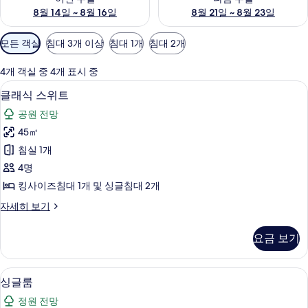
8월 14일 ~ 8월 16일
8월 21일 ~ 8월 23일
객
모든 객실
침대 3개 이상
침대 1개
침대 2개
실
에
4개 객실 중 4개 표시 중
사
클래식 스위트 | 객실 내 금고, 암막 커튼
클
6
클래식 스위트
용
래
가
공원 전망
식
능
45㎡
스
한
침실 1개
위
필
4명
터
트
킹사이즈침대 1개 및 싱글침대 2개
사
클
자세히 보기
진
래
모
식
요금 보기
스
두
위
보
트
객실에서 보이는 전망
싱
5
자
싱글룸
기
글
세
정원 전망
히