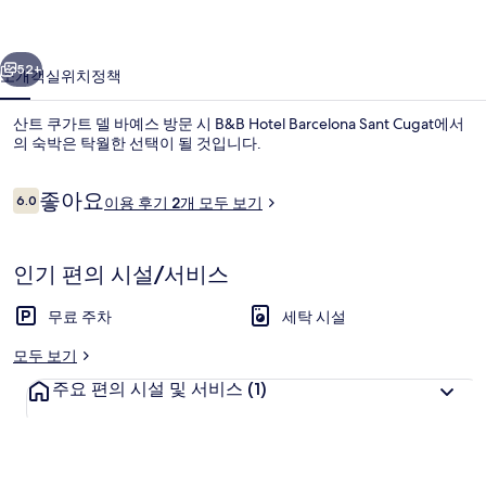
사
진
이전
다음
52+
소개
객실
위치
정책
갤
러
산트 쿠가트 델 바예스 방문 시 B&B Hotel Barcelona Sant Cugat에서
의 숙박은 탁월한 선택이 될 것입니다.
리
이
좋아요
6.0
이용 후기 2개 모두 보기
10점 만점 중 6.0점.
용
후
기
인기 편의 시설/서비스
다이닝
무료 주차
세탁 시설
모두 보기
주요 편의 시설 및 서비스
(1)