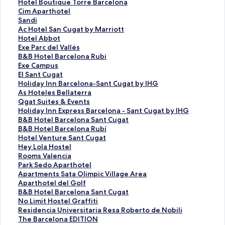
H
Hotel Boutique Torre Barcelona
o
C
Cim Aparthotel
t
i
S
Sandi
e
m
a
A
Ac Hotel San Cugat by Marriott
l
A
n
c
H
Hotel Abbot
B
p
d
H
o
E
Exe Parc del Vallés
o
a
i
o
t
x
B
B&B Hotel Barcelona Rubi
u
r
페
t
e
e
&
E
Exe Campus
t
t
이
e
l
P
B
x
E
El Sant Cugat
i
h
지
l
A
a
H
e
l
H
Holiday Inn Barcelona-Sant Cugat by IHG
q
o
를
S
b
r
o
C
S
o
A
As Hoteles Bellaterra
u
t
여
a
b
c
t
a
a
l
s
Q
Qgat Suites & Events
e
e
는
n
o
d
e
m
n
i
H
g
H
Holiday Inn Express Barcelona - Sant Cugat by IHG
T
l
링
C
t
e
l
p
t
d
o
a
o
B
B&B Hotel Barcelona Sant Cugat
o
페
크
u
페
l
B
u
C
a
t
t
l
&
B
B&B Hotel Barcelona Rubí
r
이
g
이
V
a
s
u
y
e
S
i
B
&
H
Hotel Venture Sant Cugat
r
지
a
지
a
r
페
g
I
l
u
d
H
B
o
H
Hey Lola Hostel
e
를
t
를
l
c
이
a
n
e
i
a
o
H
t
e
R
Rooms Valencia
B
여
b
여
l
e
지
t
n
s
t
y
t
o
e
y
o
P
Park Sedo Aparthotel
a
는
y
는
é
l
를
페
B
B
e
I
e
t
l
L
o
a
A
Apartments Sata Olimpic Village Area
r
링
M
링
s
o
여
이
a
e
s
n
l
e
V
o
m
r
p
A
Aparthotel del Golf
c
크
a
크
페
n
는
지
r
l
&
n
B
l
e
l
s
k
a
p
B
B&B Hotel Barcelona Sant Cugat
e
r
이
a
링
를
c
l
E
E
a
B
n
a
V
S
r
a
&
N
No Limit Hostel Graffiti
l
r
지
R
크
여
e
a
v
x
r
a
t
H
a
e
t
r
B
o
R
Residencia Universitaria Resa Roberto de Nobili
o
i
를
u
는
l
t
e
p
c
r
u
o
l
d
m
t
H
L
e
T
The Barcelona EDITION