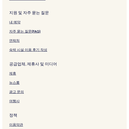
크
I
a
를
크
R
크
H
페
여
o
G
이
는
b
지원 및 자주 묻는 질문
페
지
링
e
내 예약
이
를
크
r
지
여
t
자주 묻는 질문(FAQ)
를
는
o
여
링
d
연락처
는
크
e
링
N
숙박 시설 이용 후기 작성
크
o
b
공급업체, 제휴사 및 미디어
i
l
제휴
i
페
뉴스룸
이
지
광고 문의
를
여
여행사
는
링
정책
크
이용약관