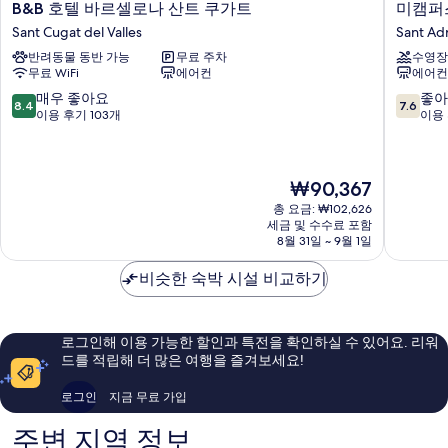
B&B
미
B&B 호텔 바르셀로나 산트 쿠가트
미캠퍼
호
캠
Sant Cugat del Valles
Sant Ad
텔
퍼
반려동물 동반 가능
무료 주차
수영장
바
스
무료 WiFi
에어컨
에어컨
르
바
셀
르
10
10
매우 좋아요
좋아
8.4
7.6
로
셀
점
점
이용 후기 103개
이용 
나
로
만
만
산
나
점
점
트
학
중
중
현
쿠
₩90,367
생
8.4
7.6
재
가
레
점,
점,
총 요금: ₩102,626
요
트
지
매
좋
세금 및 수수료 포함
금
Sant
던
우
아
8월 31일 ~ 9월 1일
₩90,367
Cugat
스
좋
요,
del
Sant
아
이
비슷한 숙박 시설 비교하기
Valles
Adria
요,
용
de
이
후
Besos
용
기
로그인해 이용 가능한 할인과 특전을 확인하실 수 있어요. 리워
후
204
드를 적립해 더 많은 여행을 즐겨보세요!
기
개
103
로그인
지금 무료 가입
개
주변 지역 정보