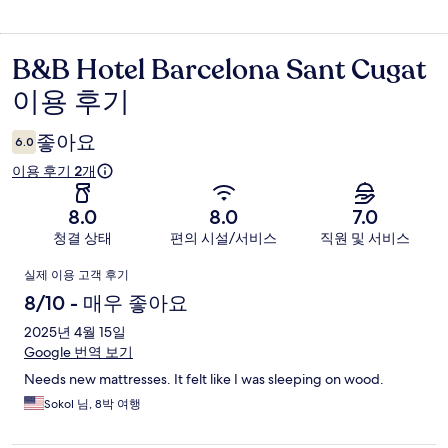
B&B Hotel Barcelona Sant Cugat
이
이용 후기
용
후
좋아요
6.0
기
이용 후기 2개
8.0
8.0
7.0
청결 상태
편의 시설/서비스
직원 및 서비스
이
실제 이용 고객 후기
용
8/10 - 매우 좋아요
후
2025년 4월 15일
Google 번역 보기
기
Needs new mattresses. It felt like I was sleeping on wood.
Sokol 님, 8박 여행