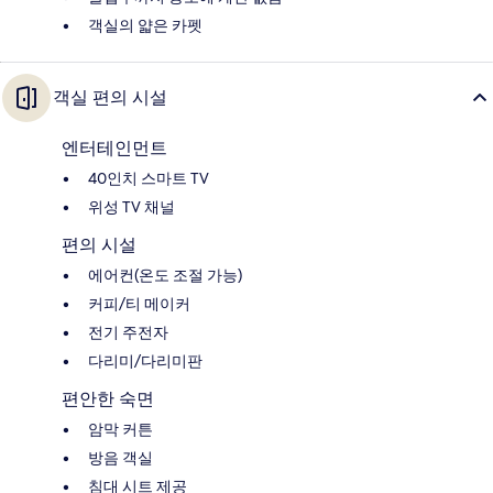
객실의 얇은 카펫
객실 편의 시설
엔터테인먼트
40인치 스마트 TV
위성 TV 채널
편의 시설
에어컨(온도 조절 가능)
커피/티 메이커
전기 주전자
다리미/다리미판
편안한 숙면
암막 커튼
방음 객실
침대 시트 제공