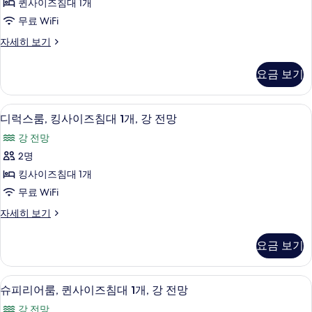
진
2
퀸사이즈침대 1개
드
개
모
무료 WiFi
(Family)
룸,
두
자
스
자세히 보기
퀸
세
보
탠
히
사
다
기
요금 보기
보
드
이
기
룸,
즈
퀸
객실 내 금고, 책상, 암막 커튼, 방음 설비
디
7
사
디럭스룸, 킹사이즈침대 1개, 강 전망
침
럭
이
대
강 전망
즈
스
침
1
2명
룸,
대
개
킹사이즈침대 1개
1
킹
사
개
무료 WiFi
사
자
진
디
자세히 보기
세
이
럭
모
히
즈
스
보
두
요금 보기
룸,
기
침
보
킹
대
사
기
슈피리어룸, 퀸사이즈침대 1개, 강 전망 |
슈
17
이
슈피리어룸, 퀸사이즈침대 1개, 강 전망
1
피
즈
개,
강 전망