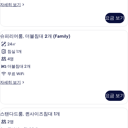
이
디
자세히 보기
즈
럭
침
스
요금 보기
룸,
대
킹
1
사
슈피리어룸, 더블침대 2개 (Family) | 
슈
8
이
개
슈피리어룸, 더블침대 2개 (Family)
피
즈
사
24㎡
침
리
진
대
침실 1개
어
1
모
4명
개
룸,
두
자
더블침대 2개
더
세
보
무료 WiFi
히
블
기
보
슈
자세히 보기
침
기
피
대
리
요금 보기
어
2
룸,
개
더
스탠다드룸, 퀸사이즈침대 1개 | 객실 내 
스
10
블
(Family)
스탠다드룸, 퀸사이즈침대 1개
탠
침
사
2명
대
다