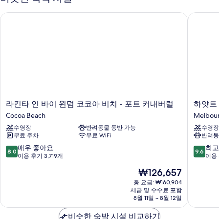
기
라킨타 인 바이 윈덤 코코아 비치 - 포트 커내버럴
하얏트 
라
하
라킨타 인 바이 윈덤 코코아 비치 - 포트 커내버럴
하얏트
킨
얏
Cocoa Beach
Melbou
타
트
수영장
반려동물 동반 가능
수영장
인
플
무료 주차
무료 WiFi
반려동
바
레
이
이
10
10
매우 좋아요
최고
8.0
9.6
윈
스
점
점
이용 후기 3,719개
이용 
덤
멜
만
만
현
₩126,657
코
버
점
점
재
코
른
중
중
총 요금: ₩160,904
요
아
세금 및 수수료 포함
공
8.0
9.6
금
8월 11일 ~ 8월 12일
비
항
점,
점,
₩126,657
치
Melbou
매
최
비슷한 숙박 시설 비교하기
-
우
고