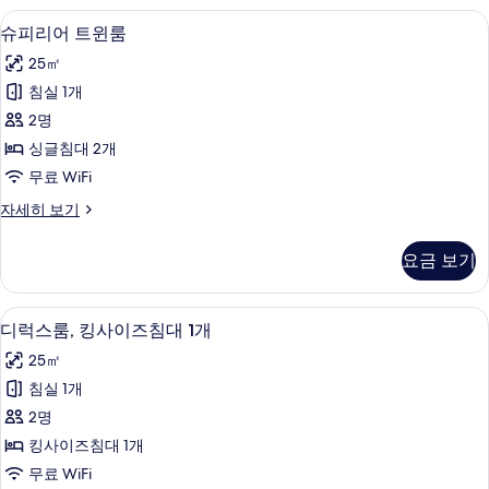
대
퀸
객실 내 금고, 책상, 암막 커튼, 방음 설비
슈
11
사
슈피리어 트윈룸
1
피
이
개
25㎡
즈
리
사
침
침실 1개
어
대
진
2명
1
트
모
개
싱글침대 2개
윈
자
두
무료 WiFi
세
룸
보
히
슈
자세히 보기
사
보
피
기
기
진
리
요금 보기
어
모
트
두
윈
디럭스룸, 킹사이즈침대 1개 | 객실 내 금
디
8
룸
디럭스룸, 킹사이즈침대 1개
보
럭
자
기
25㎡
세
스
히
침실 1개
룸,
보
2명
기
킹
킹사이즈침대 1개
사
무료 WiFi