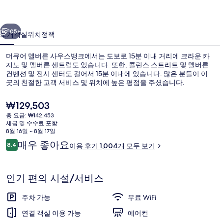
사
이전
다음
우
105+
소개
객실
위치
정책
스
머큐어 멜버른 사우스뱅크에서는 도보로 15분 이내 거리에 크라운 카
뱅
지노 및 멜버른 센트럴도 있습니다. 또한, 콜린스 스트리트 및 멜버른
컨벤션 및 전시 센터도 걸어서 15분 이내에 있습니다. 많은 분들이 이
크
곳의 친절한 고객 서비스 및 위치에 높은 평점을 주셨습니다.
의
현
₩129,503
사
재
총 요금: ₩142,453
가
진
세금 및 수수료 포함
격
8월 16일 ~ 8월 17일
외관
갤
은
이
매우 좋아요
8.4
이용 후기 1,004개 모두 보기
₩129,503
10점 만점 중 8.4점.
용
러
후
리
기
인기 편의 시설/서비스
주차 가능
무료 WiFi
연결 객실 이용 가능
에어컨