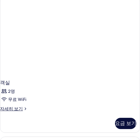
두
룸,
대
기
보
싱
2
글
기
개,
침
대
강
2
전
개,
강
망
전
사
망
자
진
세
모
히
보
두
기
객실
보
2명
기
무료 WiFi
객
자세히 보기
실
자
요금 보기
세
히
보