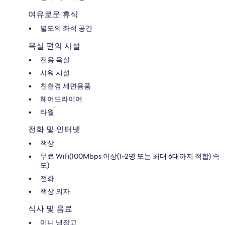
여유로운 휴식
별도의 좌석 공간
욕실 편의 시설
전용 욕실
샤워 시설
친환경 세면용품
헤어드라이어
타월
전화 및 인터넷
책상
무료 WiFi(100Mbps 이상(1~2명 또는 최대 6대까지 적합) 속
도)
전화
책상 의자
식사 및 음료
미니 냉장고