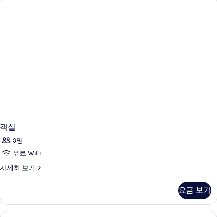
기
객실
3명
무료 WiFi
객
자세히 보기
실
자
요금 보기
세
히
보