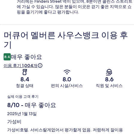
거리에는 Flinders Street 역이 있으며, 8분이면 콜린스 스트리트
에 가실 수 있습니다. 많은 분들이 이곳은 걷기 좋은 지역으로 쇼
핑을 즐기기에 좋다고 평가합니다.
머큐어 멜버른 사우스뱅크 이용 후
이
기
용
후
매우 좋아요
8.4
기
이용 후기 1,004개
8.4
8.0
8.6
청결 상태
편의 시설/서비스
직원 및 서비스
이
실제 이용 고객 후기
용
8/10 - 매우 좋아요
후
2025년 1월 13일
가성비
기
가성비호텔. 서비스랄게없어서 평가할게 없음. 저렴하게 잘이용