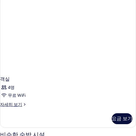
기
객실
4명
무료 WiFi
객
자세히 보기
실
자
요금 보기
세
히
보
비슷한 숙박 시설