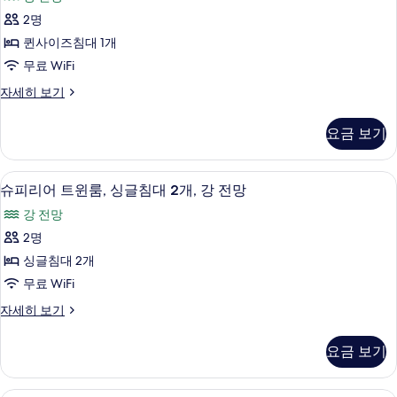
침
리
강
대
2명
어
1
전
퀸사이즈침대 1개
개,
룸,
망
강
무료 WiFi
퀸
전
사
슈
자세히 보기
망
사
피
진
자
이
리
세
모
요금 보기
어
히
즈
두
룸,
보
침
퀸
기
보
슈피리어 트윈룸, 싱글침대 2개, 강 전망 |
슈
14
사
슈피리어 트윈룸, 싱글침대 2개, 강 전망
대
기
피
이
1
강 전망
즈
리
개,
침
2명
어
대
강
싱글침대 2개
1
트
전
개,
무료 WiFi
윈
강
망
슈
자세히 보기
전
룸,
피
사
망
싱
리
자
진
요금 보기
어
세
글
모
트
히
침
윈
보