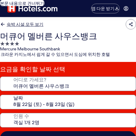
본문 내용으로 건너뛰기
앱 다운 받기
숙박 시설 모두 보기
머큐어 멜버른 사우스뱅크
4.0
Mercure Melbourne Southbank
성
크라운 카지노에서 쉽게 갈 수 있으면서 도심에 위치한 호텔
급
숙
요금을 확인할 날짜 선택
박
시
어디로 가세요?
설
날짜
인원 수