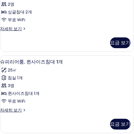
드
히
2명
보
트
기
싱글침대 2개
윈
무료 WiFi
룸
스
자세히 보기
사
탠
진
다
요금 보기
드
모
트
두
윈
객실 내 금고, 책상, 암막 커튼, 방음 설비
슈
14
룸
슈피리어룸, 퀸사이즈침대 1개
보
피
자
기
25㎡
세
리
히
침실 1개
어
보
3명
기
룸,
퀸사이즈침대 1개
퀸
무료 WiFi
사
슈
자세히 보기
이
피
즈
리
요금 보기
어
침
룸,