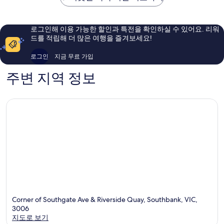
포
좋
예
트
아
요,
커
요,
이
로그인해 이용 가능한 할인과 특전을 확인하실 수 있어요. 리워
내
이
용
드를 적립해 더 많은 여행을 즐겨보세요!
버
용
후
럴
후
기
로그인
지금 무료 가입
Cocoa
기
1,550
Beach
3,719
개
주변 지역 정보
개
Corner of Southgate Ave & Riverside Quay, Southbank, VIC,
3006
지도로 보기