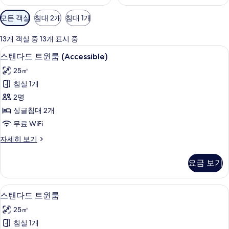
객
모든 객실
침대 2개
침대 1개
실
에
13개 객실 중 13개 표시 중
사
객실 내 금고, 책상, 암막 커튼, 방음 설비
스
11
스탠다드 트윈룸 (Accessible)
용
탠
가
25㎡
다
능
침실 1개
드
한
2명
트
필
싱글침대 2개
터
윈
무료 WiFi
룸
스
자세히 보기
(Accessible)
탠
사
다
요금 보기
드
진
트
모
윈
객실 내 금고, 책상, 암막 커튼, 방음 설비
스
11
룸
두
스탠다드 트윈룸
탠
(Accessible)
보
25㎡
자
다
기
세
침실 1개