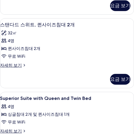
침
리
기
요금 보기
어
대
스
(여
위
스탠다드 스위트, 퀸사이즈침대 2개 | 저
스
10
트,
스탠다드 스위트, 퀸사이즈침대 2개
러
탠
침
개)
32㎡
대
다
(여
사
4명
드
러
진
퀸사이즈침대 2개
개)
스
자
모
무료 WiFi
위
세
두
스
자세히 보기
히
트,
탠
보
보
퀸
다
기
요금 보기
기
드
사
스
이
위
Superior
저자극성 침구, 암막 커튼, 다리미/다리미판
10
트,
Superior Suite with Queen and Twin Bed
즈
Suite
퀸
침
4명
사
with
이
대
싱글침대 2개 및 퀸사이즈침대 1개
Queen
즈
2
and
무료 WiFi
침
Twin
개
대
Superior
자세히 보기