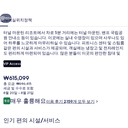
조
이전
다음
트
101+
소개
객실
위치
정책
의
터널 마운틴 리조트에서 차로 5분 거리에는 터널 마운틴, 밴프 국립공
사
원 안내소 등이 있습니다. 이곳에는 실내 수영장이 있으며 사우나도 있
어 하루를 느긋하게 마무리하실 수 있습니다. 피트니스 센터 및 스팀룸
진
같은 편의 시설과 서비스가 제공되며, 객실에는 냉장고 및 전자레인지
갤
도 편리하게 마련되어 있습니다. 많은 분들이 이곳의 편안한 침대 및
친절한 고객 서비스에 대단히 만족하셨어요.
러
VIP Access
리
현
₩615,099
캐빈 (Mountain) | 거실 | TV
재
총 요금: ₩696,415
가
세금 및 수수료 포함
격
8월 20일 ~ 8월 21일
은
이
매우 훌륭해요
9.0
이용 후기 2,159개 모두 보기
₩615,099
10점 만점 중 9.0점.
용
후
기
인기 편의 시설/서비스