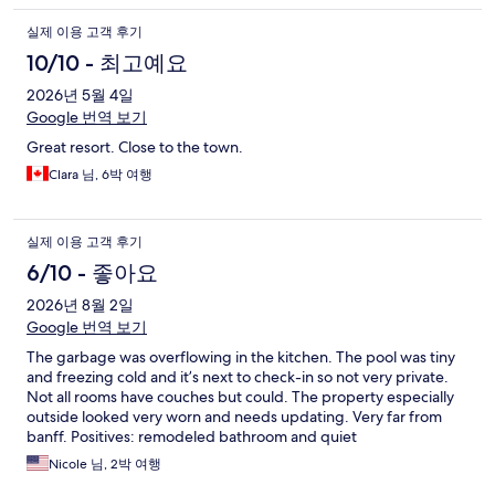
실제 이용 고객 후기
10/10 - 최고예요
2026년 5월 4일
Google 번역 보기
Great resort. Close to the town.
Clara 님, 6박 여행
실제 이용 고객 후기
6/10 - 좋아요
2026년 8월 2일
Google 번역 보기
The garbage was overflowing in the kitchen. The pool was tiny
and freezing cold and it’s next to check-in so not very private.
Not all rooms have couches but could. The property especially
outside looked very worn and needs updating. Very far from
banff. Positives: remodeled bathroom and quiet
Nicole 님, 2박 여행