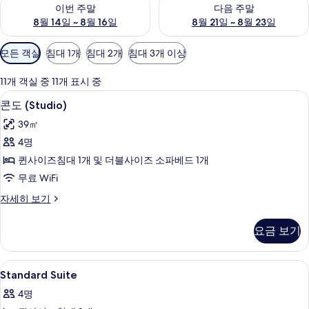
이번 주말 예약 가능 여부 확인, 8월 14일 ~ 8월 16일
다음 주말 예약 가능 여부 확인, 8
이번 주말
다음 주말
8월 14일 ~ 8월 16일
8월 21일 ~ 8월 23일
객
모든 객실
침대 1개
침대 2개
침대 3개 이상
실
에
11개 객실 중 11개 표시 중
사
콘도 (Studio) | 전용 주방 | 커피/티
콘
8
콘도 (Studio)
용
도
가
39㎡
(Studio)
능
4명
사
한
퀸사이즈침대 1개 및 더블사이즈 소파베드 1개
진
필
무료 WiFi
터
모
콘
자세히 보기
두
도
보
(Studio)
요금 보기
자
기
세
히
Standard
저자극성 침구, 암막 커튼, 다리미/다리미판
10
보
Standard Suite
Suite
기
4명
사