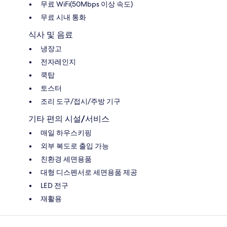
무료 WiFi(50Mbps 이상 속도)
무료 시내 통화
식사 및 음료
냉장고
전자레인지
쿡탑
토스터
조리 도구/접시/주방 기구
기타 편의 시설/서비스
매일 하우스키핑
외부 복도로 출입 가능
친환경 세면용품
대형 디스펜서로 세면용품 제공
LED 전구
재활용