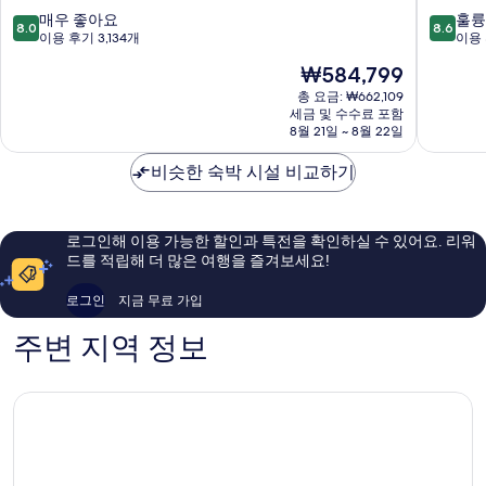
운
조
10
10
매우 좋아요
훌륭
8.0
8.6
틴
트
점
점
이용 후기 3,134개
이용 
리
터
만
만
현
₩584,799
조
널
점
점
재
트
산
중
중
총 요금: ₩662,109
요
Banff
세금 및 수수료 포함
구
8.0
8.6
금
8월 21일 ~ 8월 22일
역
점,
점,
₩584,799
매
훌
비슷한 숙박 시설 비교하기
우
륭
좋
해
아
요,
요,
이
로그인해 이용 가능한 할인과 특전을 확인하실 수 있어요. 리워
이
용
드를 적립해 더 많은 여행을 즐겨보세요!
용
후
후
기
로그인
지금 무료 가입
기
5,101
3,134
개
주변 지역 정보
개