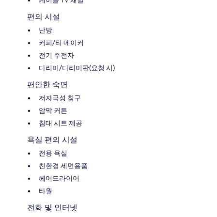
케이블 TV 채널
편의 시설
난방
커피/티 메이커
전기 주전자
다리미/다리미판(요청 시)
편안한 숙면
저자극성 침구
암막 커튼
침대 시트 제공
욕실 편의 시설
전용 욕실
친환경 세면용품
헤어드라이어
타월
전화 및 인터넷