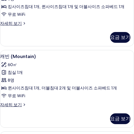
콘
킹사이즈침대 1개, 퀸사이즈침대 1개 및 더블사이즈 소파베드 1개
도,
무료 WiFi
침
디
자세히 보기
실
럭
1
스
요금 보기
콘
개
도,
(Loft
침
캐빈 (Mountain) | 저자극성 침구, 암
캐
-
8
실
캐빈 (Mountain)
빈
1
King,
60㎡
개
(Mountain)
Queen)
(Loft
침실 1개
사
사
-
8명
King,
진
진
Queen)
퀸사이즈침대 1개, 더블침대 2개 및 더블사이즈 소파베드 1개
모
모
자
무료 WiFi
세
두
두
히
캐
자세히 보기
보
보
보
빈
기
기
기
(Mountain)
요금 보기
자
세
히
슈피리어 스위트, 침대(여러 개) | 저자극