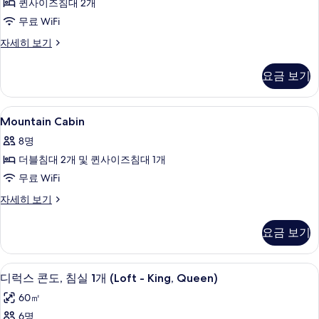
퀸사이즈침대 2개
진
무료 WiFi
모
Standard
자세히 보기
두
Suite
보
자
요금 보기
세
기
히
보
Mountain
욕실 | 친환경 세면용품, 헤어드라이어,
2
기
Mountain Cabin
Cabin
8명
사
더블침대 2개 및 퀸사이즈침대 1개
진
무료 WiFi
모
Mountain
자세히 보기
두
Cabin
보
자
요금 보기
세
기
히
보
디럭스 콘도, 침실 1개 (Loft - King, 
디
8
기
디럭스 콘도, 침실 1개 (Loft - King, Queen)
럭
60㎡
스
6명