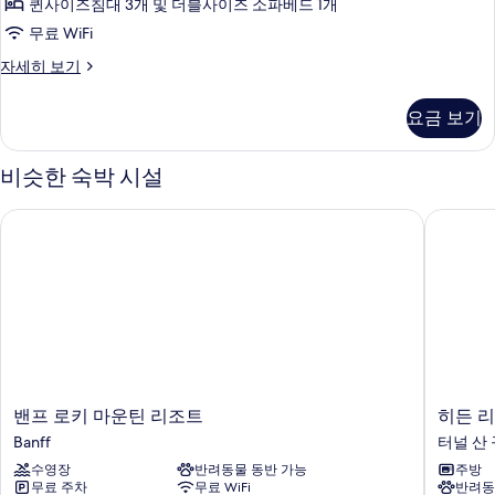
드
파
퀸사이즈침대 3개 및 더블사이즈 소파베드 1개
침
베
사
무료 WiFi
드
실
진
자
디
자세히 보기
1
세
럭
모
개
히
스
두
요금 보기
보
콘
(Loft
기
보
도,
3
침
비슷한 숙박 시설
기
Queen)
실
1
사
밴프 로키 마운틴 리조트
히든 리
개
진
(Loft
모
3
Queen)
두
자
보
세
히
기
보
기
밴
히
밴프 로키 마운틴 리조트
히든 
프
든
Banff
터널 산
로
리
수영장
반려동물 동반 가능
주방
키
지
무료 주차
무료 WiFi
반려동
마
리