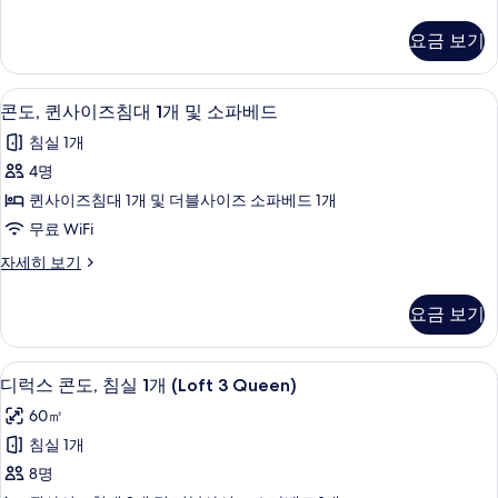
2
Bed
Suite
사
개
with
사
진
요금 보기
자
Queen
진
세
모
and
히
Twin
모
두
콘도, 퀸사이즈침대 1개 및 소파베드 | 저
콘
보
8
Bed
콘도, 퀸사이즈침대 1개 및 소파베드
두
기
보
도,
자
침실 1개
보
세
기
퀸
히
4명
기
사
보
퀸사이즈침대 1개 및 더블사이즈 소파베드 1개
기
이
무료 WiFi
즈
콘
자세히 보기
침
도,
대
퀸
요금 보기
사
1
이
개
즈
디럭스 콘도, 침실 1개 (Loft 3 Queen
디
8
침
및
디럭스 콘도, 침실 1개 (Loft 3 Queen)
럭
대
소
60㎡
1
스
파
개
침실 1개
콘
및
베
8명
소
도,