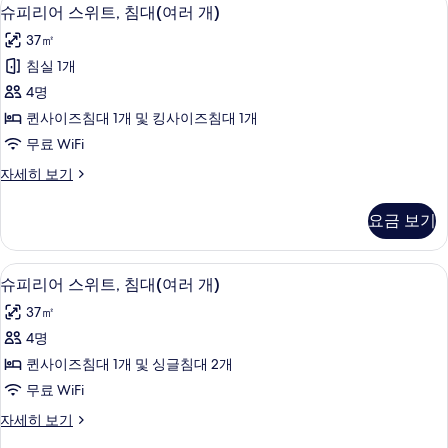
슈
8
보
슈피리어 스위트, 침대(여러 개)
피
기
37㎡
리
침실 1개
어
4명
스
퀸사이즈침대 1개 및 킹사이즈침대 1개
위
무료 WiFi
트,
슈
자세히 보기
침
피
대
리
요금 보기
어
(여
스
러
위
슈피리어 스위트, 침대(여러 개) | 저자극
슈
8
트,
슈피리어 스위트, 침대(여러 개)
개)
피
침
사
37㎡
대
리
(여
진
4명
어
러
모
퀸사이즈침대 1개 및 싱글침대 2개
개)
스
자
두
무료 WiFi
위
세
보
슈
자세히 보기
히
트,
피
기
보