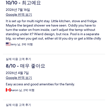
10/10 - 최고예요
2026년 7월 16일
Google 번역 보기
It is set up for multi night stay. Little kitchen, stove and fridge.
Maybe the largest shower we have seen. Oddly you have to
turn the water on from inside, can't adjust the temp without
standing under it? Wierd design, but nice. Pool is in a separate
blg, so when you get out, either sit til you dry or get a little chilly
getting back to your room
terry 님, 3박 여행
실제 이용 고객 후기
8/10 - 매우 좋아요
2026년 4월 7일
Google 번역 보기
Easy access and good amenities for the family.
Aaron 님, 2박 여행
실제 이용 고객 후기