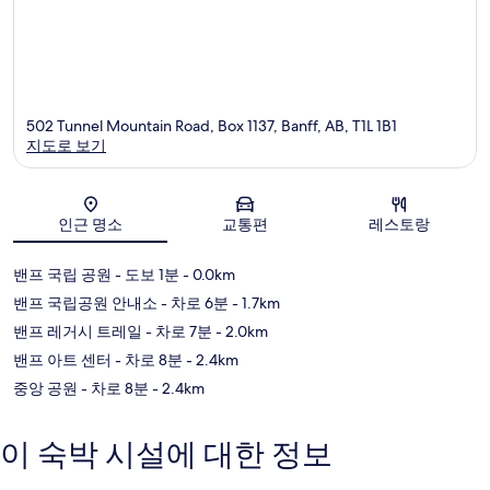
502 Tunnel Mountain Road, Box 1137, Banff, AB, T1L 1B1
지도로 보기
지도
인근 명소
교통편
레스토랑
밴프 국립 공원
- 도보 1분
- 0.0km
밴프 국립공원 안내소
- 차로 6분
- 1.7km
밴프 레거시 트레일
- 차로 7분
- 2.0km
밴프 아트 센터
- 차로 8분
- 2.4km
중앙 공원
- 차로 8분
- 2.4km
이 숙박 시설에 대한 정보