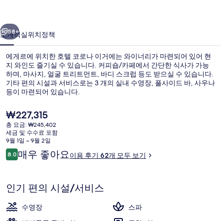
거
이전
다음
의
58+
소개
객실
위치
정책
사
에게르에 위치한 호텔 코로나 이거에는 와이너리가 마련되어 있어 현
진
지 와인도 즐기실 수 있습니다. 커피숍/카페에서 간단한 식사가 가능
하며, 마사지, 얼굴 트리트먼트, 바디 스크럽 등도 받으실 수 있습니다.
갤
기타 편의 시설과 서비스로는 3 개의 실내 수영장, 풀사이드 바, 사우나
러
등이 마련되어 있습니다.
리
현
₩227,315
재
총 요금: ₩245,402
가
세금 및 수수료 포함
와이너리
격
9월 1일 ~ 9월 2일
은
이
매우 좋아요
8.0
이용 후기 62개 모두 보기
₩227,315
10점 만점 중 8.0점.
용
후
기
인기 편의 시설/서비스
수영장
스파