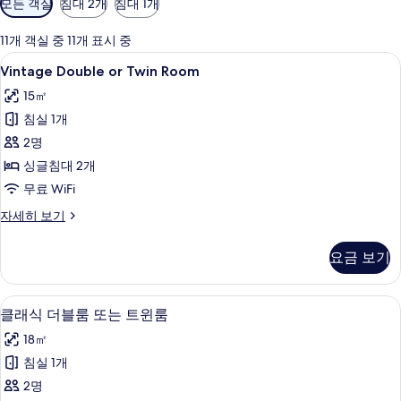
모든 객실
침대 2개
침대 1개
실
에
11개 객실 중 11개 표시 중
사
Vintage
Vintage Doub
3
Vintage Double or Twin Room
용
Double
가
15㎡
or
능
침실 1개
Twin
한
Room
2명
필
사
싱글침대 2개
터
진
무료 WiFi
모
Vintage
자세히 보기
Double
두
or
보
요금 보기
Twin
기
Room
자
클래식 더블룸 또는 트윈룸 | 미니바, 책상,
클
4
세
클래식 더블룸 또는 트윈룸
래
히
18㎡
보
식
기
침실 1개
더
2명
블