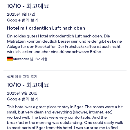
10/10 - 최고예요
2025년 1월 17일
Google 번역 보기
Hotel mit ordentlich Luft nach oben
Ein solides gutes Hotel mit ordentlich Luft nach oben. Die
Matratzen könnten deutlich besser sein und leider gibt es keine
Ablage für den Reisekoffer. Der Frühstückskaffee ist auch nicht
wirklich lecker und eher eine dünne schwarze Brühe.....
Alexander 님, 1박 여행
실제 이용 고객 후기
10/10 - 최고예요
2025년 9월 20일
Google 번역 보기
This hotel was a great place to stay in Eger. The rooms were a bit
small, but very clean and everything (shower, intranet, etc)
worked well. The beds were very comfortable. And the
breakfast in the morning was outstanding. One could easily walk
to most parts of Eger from this hotel. I was surprise me to find