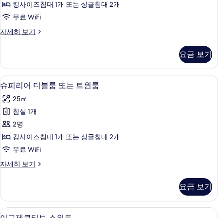
킹사이즈침대 1개 또는 싱글침대 2개
룸
무료 WiFi
또
클
자세히 보기
는
래
트
식
요금 보기
더
윈
블
룸
룸
슈피리어 더블룸 또는 트윈룸 | 미니바, 책상
슈
6
또
슈피리어 더블룸 또는 트윈룸
사
피
는
진
25㎡
트
리
윈
모
침실 1개
어
룸
두
2명
자
더
세
보
킹사이즈침대 1개 또는 싱글침대 2개
블
히
기
무료 WiFi
보
룸
기
슈
자세히 보기
또
피
는
리
요금 보기
어
트
더
윈
블
이그제큐티브 스위트 | 미니바, 책상, 방음 
이
4
룸
이그제큐티브 스위트