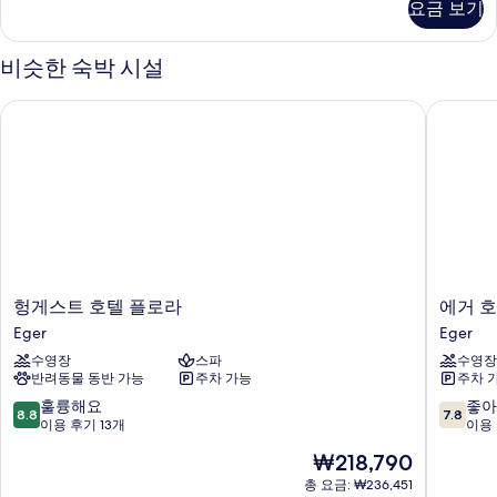
기
두
요금 보기
기
Twin
보
Room
자
비슷한 숙박 시설
기
세
히
헝게스트 호텔 플로라
에거 호텔
보
기
헝
에
헝게스트 호텔 플로라
에거 호
게
거
Eger
Eger
스
호
수영장
스파
수영장
트
텔
반려동물 동반 가능
주차 가능
주차 
호
&
텔
파
10
10
훌륭해요
좋아
8.8
7.8
플
크
점
점
이용 후기 13개
이용 
로
Eger
만
만
현
₩218,790
라
점
점
재
Eger
중
중
총 요금: ₩236,451