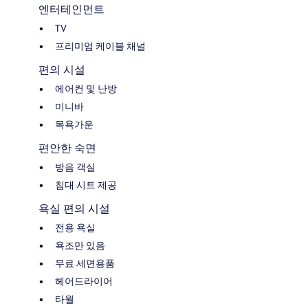
엔터테인먼트
TV
프리미엄 케이블 채널
편의 시설
에어컨 및 난방
미니바
목욕가운
편안한 숙면
방음 객실
침대 시트 제공
욕실 편의 시설
전용 욕실
욕조만 있음
무료 세면용품
헤어드라이어
타월