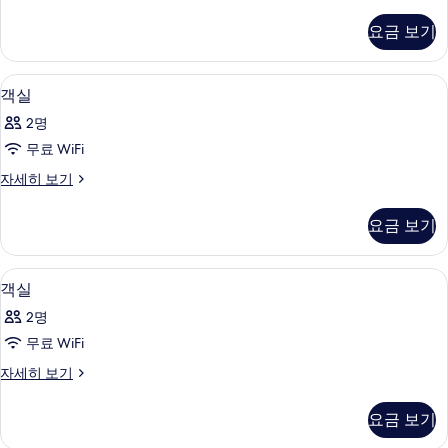
레
사
지
요금 보기
덴
진
셜
모
스
미니바, 책상, 방음 설비, 무료 WiFi
객
4
위
객실
두
실
트
보
2명
자
사
세
기
무료 WiFi
진
히
객
자세히 보기
보
모
실
기
두
자
요금 보기
세
보
히
기
보
미니바, 책상, 방음 설비, 무료 WiFi
객
4
기
객실
실
2명
사
무료 WiFi
진
객
자세히 보기
모
실
두
자
요금 보기
세
보
히