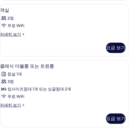
기
보
미니바, 책상, 방음 설비, 무료 WiFi
객
4
기
객실
실
2명
사
무료 WiFi
진
객
자세히 보기
모
실
두
자
요금 보기
세
보
히
기
보
클래식 더블룸 또는 트윈룸 | 미니바, 책상,
클
1
기
클래식 더블룸 또는 트윈룸
래
침실 1개
식
3명
더
킹사이즈침대 1개 또는 싱글침대 2개
블
무료 WiFi
룸
클
자세히 보기
또
래
는
식
요금 보기
더
트
블