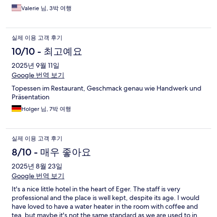
out they charged for parking -- they said it was to pay for the
Valerie 님, 3박 여행
security system. It sort of threw me -- why did they need a
security system if this was a safe area? But it was only 5 euros a
night, and it turned out there wasn't enough spaces for one
실제 이용 고객 후기
night, so we had to park on the street. We found a spot very
close to the hotel and had no issues. The hotel had a mineral
10/10 - 최고예요
bath, but unfortunately we never had a chance to use it. But
2025년 9월 11일
they provided robes for the baths, which was a nice touch.
Google 번역 보기
Topessen im Restaurant, Geschmack genau wie Handwerk und
Präsentation
Holger 님, 7박 여행
실제 이용 고객 후기
8/10 - 매우 좋아요
2025년 8월 23일
Google 번역 보기
It's a nice little hotel in the heart of Eger. The staff is very
professional and the place is well kept, despite its age. I would
have loved to have a water heater in the room with coffee and
tea, but maybe it's not the same standard as we are used to in