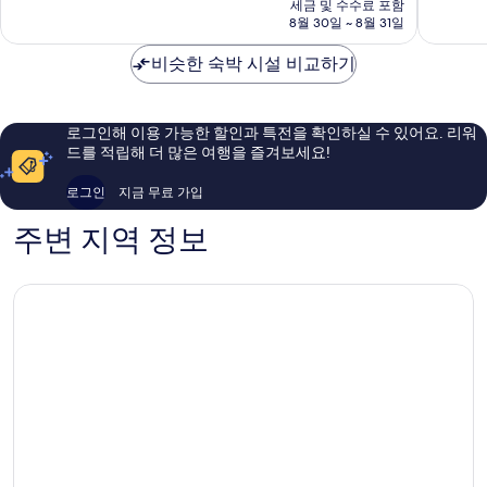
요
세금 및 수수료 포함
8.8
7.8
금
8월 30일 ~ 8월 31일
점,
점,
₩218,790
훌
좋
비슷한 숙박 시설 비교하기
륭
아
해
요,
요,
이
이
용
로그인해 이용 가능한 할인과 특전을 확인하실 수 있어요. 리워
용
후
드를 적립해 더 많은 여행을 즐겨보세요!
후
기
기
17
로그인
지금 무료 가입
13
개
개
주변 지역 정보