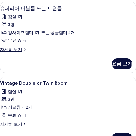
윈
룸
슈피리어 더블룸 또는 트윈룸 | 미니바, 책상
슈
1
또
슈피리어 더블룸 또는 트윈룸
룸
피
는
사
침실 1개
트
리
윈
진
3명
어
룸
모
킹사이즈침대 1개 또는 싱글침대 2개
자
더
세
두
무료 WiFi
블
히
보
슈
자세히 보기
보
룸
피
기
기
또
리
요금 보기
어
는
더
트
블
Vintage
Vintage Doub
1
룸
Vintage Double or Twin Room
윈
Double
또
룸
침실 1개
는
or
트
사
3명
Twin
윈
Room
진
싱글침대 2개
룸
사
자
모
무료 WiFi
세
진
두
Vintage
자세히 보기
히
Double
모
보
보
or