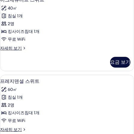
룸
그
또
사
40㎡
는
제
트
진
침실 1개
큐
윈
모
2명
룸
티
자
두
킹사이즈침대 1개
브
세
보
무료 WiFi
히
스
기
보
이
자세히 보기
위
기
그
트
제
요금 보기
큐
사
티
진
브
프레지덴셜 스위트 | 미니바, 책상, 방음 설
프
4
스
프레지덴셜 스위트
모
레
위
두
60㎡
트
지
자
보
침실 1개
덴
세
기
2명
히
셜
보
킹사이즈침대 1개
스
기
무료 WiFi
위
프
자세히 보기
트