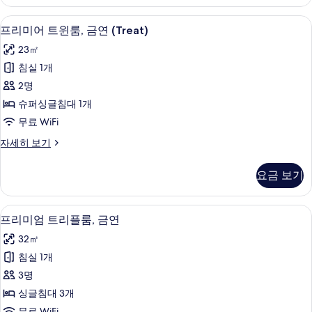
싱
사
글
프리미어 트윈룸, 금연 (Treat) | 저자
프
1
룸,
프리미어 트윈룸, 금연 (Treat)
진
리
금
모
23㎡
연
미
자
두
침실 1개
어
세
보
2명
히
트
보
기
슈퍼싱글침대 1개
윈
기
무료 WiFi
룸,
프
자세히 보기
금
리
연
미
요금 보기
어
(Treat)
트
사
윈
프리미엄 트리플룸, 금연 | 저자극성 침구
프
2
룸,
진
프리미엄 트리플룸, 금연
리
금
모
32㎡
연
미
두
(Treat)
침실 1개
엄
자
보
3명
세
트
기
히
싱글침대 3개
리
보
무료 WiFi