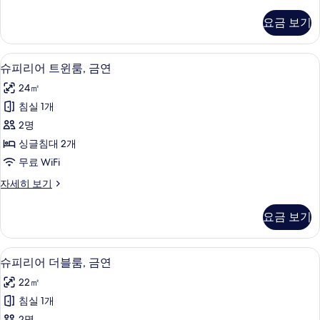
피
연
리
요금 보기
어
사
싱
진
글
슈피리어 트윈룸, 금연 | 저자극성 침구,
슈
2
룸,
슈피리어 트윈룸, 금연
모
피
금
두
24㎡
연
리
자
보
침실 1개
어
세
기
2명
히
트
보
싱글침대 2개
윈
기
무료 WiFi
룸,
슈
자세히 보기
금
피
연
리
요금 보기
어
사
트
진
윈
슈피리어 더블룸, 금연 | 저자극성 침구,
슈
1
룸,
슈피리어 더블룸, 금연
모
피
금
두
22㎡
연
리
자
보
침실 1개
어
세
2명