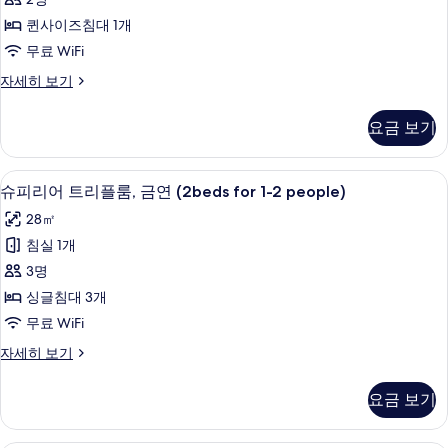
기
히
더
보
퀸사이즈침대 1개
블
기
무료 WiFi
룸,
슈
자세히 보기
금
피
연
리
요금 보기
어
사
더
진
블
슈피리어 트리플룸, 금연 (2beds for 1-
슈
1
룸,
슈피리어 트리플룸, 금연 (2beds for 1-2 people)
모
피
금
두
28㎡
연
리
자
보
침실 1개
어
세
기
3명
히
트
보
싱글침대 3개
리
기
무료 WiFi
플
슈
자세히 보기
룸,
피
금
리
요금 보기
어
연
트
(2beds
리