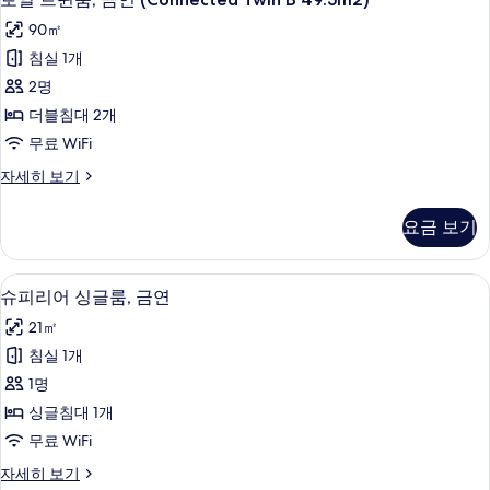
금
모
세
열
침
90㎡
히
대
연
두
트
보
(여
침실 1개
(Concept,gym,shuttle
보
기
윈
러
2명
bus
개),
기
룸,
from
금
더블침대 2개
금
연
Kyoto
무료 WiFi
(Concept,gym,shuttle
연
St)
bus
로
자세히 보기
(Connected
사
from
열
Twin
Kyoto
트
진
요금 보기
St)
B
윈
모
자
룸,
49.5m2)
세
금
두
슈피리어 싱글룸, 금연 | 저자극성 침구,
슈
사
히
1
연
슈피리어 싱글룸, 금연
보
보
피
(Connected
진
21㎡
기
기
Twin
리
모
B
침실 1개
어
두
49.5m2)
1명
자
싱
보
세
싱글침대 1개
글
기
히
무료 WiFi
보
룸,
기
슈
자세히 보기
금