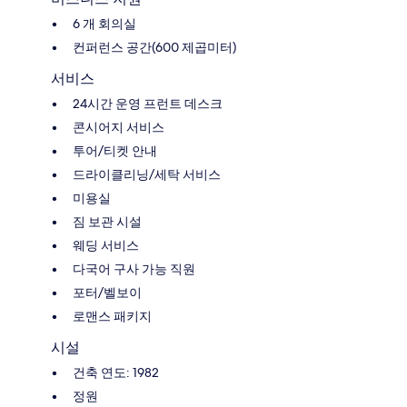
6 개 회의실
컨퍼런스 공간(600 제곱미터)
서비스
24시간 운영 프런트 데스크
콘시어지 서비스
투어/티켓 안내
드라이클리닝/세탁 서비스
미용실
짐 보관 시설
웨딩 서비스
다국어 구사 가능 직원
포터/벨보이
로맨스 패키지
시설
건축 연도: 1982
정원