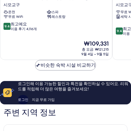
야
얄
시모교구
시모교
도
파
온천
스파
무료 W
노
크
무료 WiFi
레스토랑
세탁 
노
호
교
텔
10
최고예요
9.4
10
토
교
최고
점
이용 후기 4,116개
9.4
점
시
토
이용 
만
만
치
우
점
현
₩109,331
점
조
메
중
재
중
내
총 요금: ₩121,215
코
9.4
요
9월 4일 ~ 9월 5일
9.4
추
지
점,
금
점,
럴
시
최
₩109,331
비슷한 숙박 시설 비교하기
최
핫
모
고
고
스
교
예
예
프
구
요,
요,
링
이
로그인해 이용 가능한 할인과 특전을 확인하실 수 있어요. 리워
이
스
용
드를 적립해 더 많은 여행을 즐겨보세요!
용
시
후
후
모
기
로그인
지금 무료 가입
기
교
4,116
1,003
구
개
주변 지역 정보
개