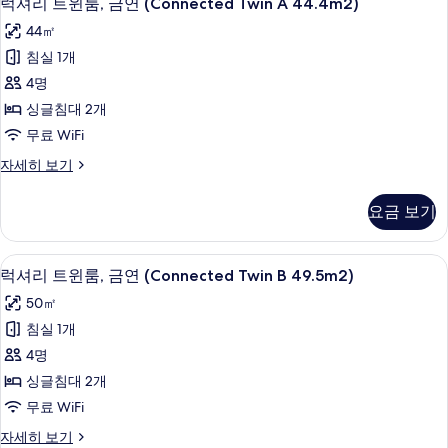
Kyoto
럭셔리 트윈룸, 금연 (Connected Twin A 44.4m2)
셔
금
Station)
44㎡
연
리
사
(Gym
침실 1개
트
Access,Shuttle
진
4명
from
윈
모
Kyoto
싱글침대 2개
룸,
두
Station)
무료 WiFi
자
금
보
세
럭
자세히 보기
연
기
히
셔
보
(Connected
리
요금 보기
기
트
Twin
윈
A
룸,
럭셔리 트윈룸, 금연 (Connected Twin
럭
44.4m2)
9
금
럭셔리 트윈룸, 금연 (Connected Twin B 49.5m2)
셔
연
사
50㎡
(Connected
리
진
Twin
침실 1개
트
모
A
4명
44.4m2)
윈
두
자
싱글침대 2개
룸,
보
세
무료 WiFi
히
금
기
보
럭
자세히 보기
연