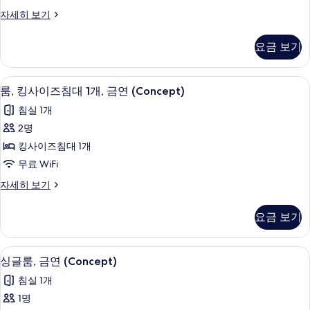
사
for
슈
자세히 보기
진
이
2-
피
모
3)
즈
리
요금 보기
자
두
어
침
세
룸,
보
대
히
킹
룸, 킹사이즈침대 1개, 금연 (Concept)
룸,
기
보
2
사
룸, 킹사이즈침대 1개, 금연 (Concept)
1
기
킹
이
개,
침실 1개
즈
사
금
침
2명
이
대
연
킹사이즈침대 1개
1
즈
사
개,
무료 WiFi
침
금
진
룸,
자세히 보기
연
대
킹
모
자
1
사
세
두
요금 보기
이
개,
히
보
즈
보
금
침
기
기
싱글룸, 금연 (Concept) | 저자극성 침
싱
1
대
연
싱글룸, 금연 (Concept)
글
1
(Concept)
침실 1개
개,
룸,
사
금
1명
금
연