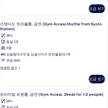
기
셔
(Connected
리
요금 보기
트
Twin
윈
B
룸,
스탠다드 트리플룸, 금연 (Gym Access,Sh
스
49.5m2)
8
금
스탠다드 트리플룸, 금연 (Gym Access,Shuttle from Kyoto
탠
연
사
Station)
(Connected
다
진
28㎡
Twin
드
모
B
침실 1개
49.5m2)
트
두
3명
자
리
보
세
싱글침대 2개 및 싱글사이즈 트런들침대 1개
히
플
기
무료 WiFi
보
룸,
기
스
자세히 보기
금
탠
다
연
요금 보기
드
(Gym
트
Access,Shuttle
리
프리미엄 트윈룸, 금연 (Gym Access, 2b
프
8
플
프리미엄 트윈룸, 금연 (Gym Access, 2beds for 1-2 people)
from
리
룸,
Kyoto
28㎡
금
미
Station)
연
침실 1개