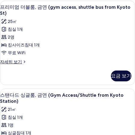
shuttle
윈
저자극성 침구, 오리/거위털 이불, 객실 
프
8
룸,
bus
프리미엄 더블룸, 금연 (gym access, shuttle bus from Kyoto
리
금
St)
from
연
미
Kyoto
25㎡
(gym
엄
St)
access,
침실 1개
shuttle
사
더
2명
bus
진
블
from
킹사이즈침대 1개
Kyoto
모
룸,
무료 WiFi
St)
두
금
자
프
자세히 보기
보
세
연
리
히
미
기
(gym
요금 보기
보
엄
access,
기
더
shuttle
블
스탠다드 싱글룸, 금연 (Gym Access/Shu
스
9
룸,
bus
스탠다드 싱글룸, 금연 (Gym Access/Shuttle from Kyoto
탠
금
Station)
from
연
다
Kyoto
21㎡
(gym
드
St)
access,
침실 1개
shuttle
사
싱
1명
bus
진
글
from
싱글침대 1개