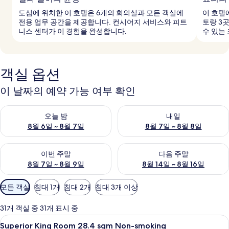
도심에 위치한 이 호텔은 6개의 회의실과 모든 객실에
이 호텔
전용 업무 공간을 제공합니다. 컨시어지 서비스와 피트
토랑 3
니스 센터가 이 경험을 완성합니다.
수 있는
객실 옵션
이 날짜의 예약 가능 여부 확인
오늘 밤 예약 가능 여부 확인, 8월 6일 ~ 8월 7일
내일 예약 가능 여부 확인, 8월 7
오늘 밤
내일
8월 6일 ~ 8월 7일
8월 7일 ~ 8월 8일
이번 주말 예약 가능 여부 확인, 8월 7일 ~ 8월 9일
다음 주말 예약 가능 여부 확인, 8월
이번 주말
다음 주말
8월 7일 ~ 8월 9일
8월 14일 ~ 8월 16일
객
모든 객실
침대 1개
침대 2개
침대 3개 이상
실
에
31개 객실 중 31개 표시 중
사
Superior
저자극성 침구, 오리/거위털 이불, 객실 
1
Superior King Room 28.4 sqm Non-smoking
용