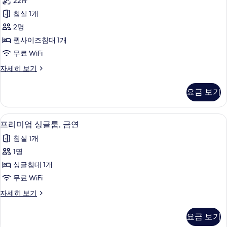
22㎡
사
of
룸,
guest
침실 1개
진
금
for2-
2명
모
3)
연
자
퀸사이즈침대 1개
두
(Concept)
세
무료 WiFi
보
히
사
보
더
자세히 보기
기
진
기
블
모
룸,
요금 보기
금
두
연
보
(Concept)
프리미엄 싱글룸, 금연 | 저자극성 침구,
프
1
자
기
프리미엄 싱글룸, 금연
리
세
침실 1개
히
미
보
1명
엄
기
싱글침대 1개
싱
무료 WiFi
글
프
자세히 보기
룸,
리
금
미
요금 보기
엄
연