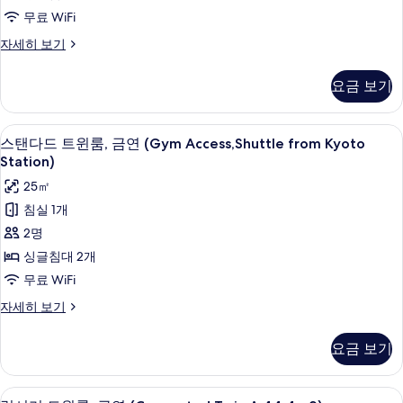
Kyoto
모
룸,
무료 WiFi
St)
두
금
자
스
자세히 보기
보
세
연
탠
히
다
기
(Gym
요금 보기
보
드
Access/Shuttle
기
싱
from
글
스탠다드 트윈룸, 금연 (Gym Access,Shu
스
8
룸,
Kyoto
스탠다드 트윈룸, 금연 (Gym Access,Shuttle from Kyoto
탠
금
Station)
Station)
연
다
사
25㎡
(Gym
드
Access/Shuttle
진
침실 1개
from
트
모
2명
Kyoto
윈
두
Station)
싱글침대 2개
자
룸,
보
무료 WiFi
세
금
기
히
스
자세히 보기
보
연
탠
기
다
(Gym
요금 보기
드
Access,Shuttle
트
from
윈
럭셔리 트윈룸, 금연 (Connected Twin
럭
12
룸,