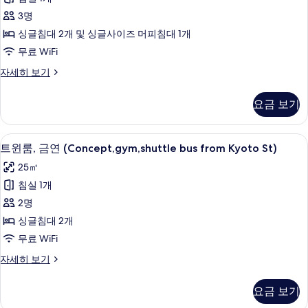
엄
(Gym
사
3명
Access,Shuttle
트
진
from
싱글침대 2개 및 싱글사이즈 머피침대 1개
윈
모
Kyoto
무료 WiFi
Station)
룸,
두
자
프
자세히 보기
금
보
세
리
히
연
미
기
요금 보기
보
엄
(Gym
기
트
Access,
윈
저자극성 침구, 오리/거위털 이불, 객실 
트
2beds
8
룸,
트윈룸, 금연 (Concept,gym,shuttle bus from Kyoto St)
윈
금
for
25㎡
연
룸,
1-
(Gym
침실 1개
2
금
Access,
2명
people)
2beds
연
for
싱글침대 2개
사
(Concept,gym,shuttle
1-
무료 WiFi
진
bus
2
people)
트
자세히 보기
모
from
자
윈
Kyoto
두
세
룸,
요금 보기
St)
히
보
금
보
연