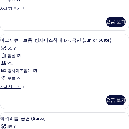
기
플
프
자세히 보기
룸,
리
금
미
요금 보기
엄
연
트
사
리
이그제큐티브룸, 킹사이즈침대 1개, 금연 (J
이
1
플
이그제큐티브룸, 킹사이즈침대 1개, 금연 (Junior Suite)
진
그
룸,
모
56㎡
금
제
연
두
침실 1개
큐
자
보
2명
세
티
히
기
킹사이즈침대 1개
브
보
무료 WiFi
기
룸,
이
자세히 보기
킹
그
사
제
요금 보기
큐
이
티
즈
브
럭셔리룸, 금연 (Suite) | 거실 공간 | 평면
럭
1
룸,
럭셔리룸, 금연 (Suite)
침
셔
킹
대
89㎡
사