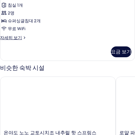
리
이
1
침실 1개
룸,
즈
개,
2명
침
금
금
대
슈퍼싱글침대 2개
연
1
연
무료 WiFi
개,
(Suite)
(Junior
금
럭
자세히 보기
사
Suite)
연
셔
진
(Junior
리
사
요금 보기
Suite)
룸,
모
진
자
금
두
세
연
모
비슷한 숙박 시설
히
(Suite)
보
두
보
자
기
온야도 노노 교토시치조 내추럴 핫 스프링스
로얄 파크
기
보
세
히
기
보
기
온
로
온야도 노노 교토시치조 내추럴 핫 스프링스
로얄 파