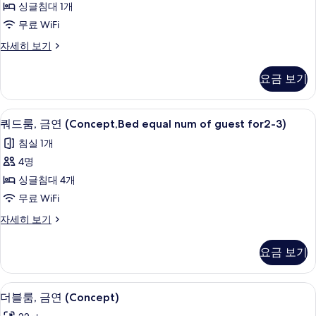
진
싱글침대 1개
(Concept)
연
모
자
무료 WiFi
(Concept)
세
두
싱
자세히 보기
히
사
보
글
보
진
룸,
기
기
요금 보기
금
모
연
두
(Concept)
쿼드룸, 금연 (Concept,Bed equal nu
쿼
1
자
보
쿼드룸, 금연 (Concept,Bed equal num of guest for2-3)
드
세
기
침실 1개
히
룸,
보
4명
금
기
싱글침대 4개
연
무료 WiFi
(Concept,Bed
쿼
자세히 보기
equal
드
num
룸,
요금 보기
of
금
연
guest
(Concept,Bed
for2-
더블룸, 금연 (Concept) | 저자극성 침
더
1
equal
더블룸, 금연 (Concept)
3)
블
num