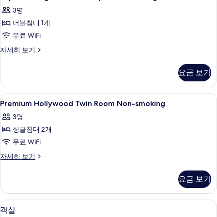
King
가
3명
Room
능
더블침대 1개
28.4
한
sqm
무료 WiFi
필
Non-
Superior
자세히 보기
터
smoking
King
Room
사
요금 보기
28.4
진
sqm
Non-
모
Premium
저자극성 침구, 오리/거위털 이불, 객실 
1
smoking
Premium Hollywood Twin Room Non-smoking
두
Hollywood
자
3명
보
세
Twin
히
싱글침대 2개
Room
기
보
Non-
무료 WiFi
기
smoking
Premium
자세히 보기
사
Hollywood
Twin
진
요금 보기
Room
모
Non-
smoking
두
저자극성 침구, 오리/거위털 이불, 객실 
객
7
자
객실
보
세