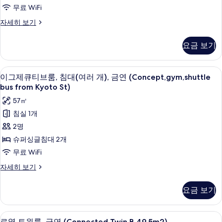
보
룸,
무료 WiFi
기
킹
이
자세히 보기
사
그
제
이
요금 보기
큐
즈
티
브
침
이그제큐티브룸, 침대(여러 개), 금연 (Conce
이
8
룸,
이그제큐티브룸, 침대(여러 개), 금연 (Concept,gym,shuttle
대
그
킹
bus from Kyoto St)
1
사
제
57㎡
이
개,
큐
즈
침실 1개
금
침
티
2명
대
연
브
1
슈퍼싱글침대 2개
(Concept,gym,shuttle
개,
룸,
무료 WiFi
bus
금
침
연
from
이
자세히 보기
(Concept,gym,shuttle
대
그
Kyoto
bus
제
(여
St)
요금 보기
from
큐
러
Kyoto
사
티
St)
브
개),
진
로열 트윈룸, 금연 (Connected Twin 
로
자
8
룸,
로열 트윈룸, 금연 (Connected Twin B 49.5m2)