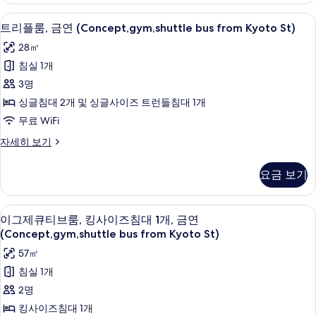
사
기
기
(Concept,gym,shuttle
진
트리플룸, 금연 (Concept,gym,shuttle
트
9
bus
트리플룸, 금연 (Concept,gym,shuttle bus from Kyoto St)
모
리
from
28㎡
Kyoto
두
플
St)
침실 1개
보
룸,
자
3명
세
기
금
히
싱글침대 2개 및 싱글사이즈 트런들침대 1개
연
보
무료 WiFi
기
(Concept,gym,shuttle
트
자세히 보기
bus
리
from
플
요금 보기
Kyoto
룸,
금
St)
연
사
이그제큐티브룸, 킹사이즈침대 1개, 금연 (Con
이
9
(Concept,gym,shuttle
이그제큐티브룸, 킹사이즈침대 1개, 금연
진
그
bus
(Concept,gym,shuttle bus from Kyoto St)
from
모
제
57㎡
Kyoto
두
큐
St)
침실 1개
자
보
티
2명
세
기
브
히
킹사이즈침대 1개