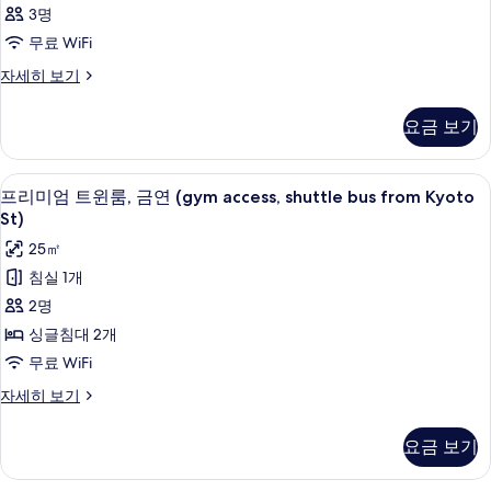
실
3명
히
기
사
보
무료 WiFi
진
기
객
자세히 보기
모
실
두
자
요금 보기
세
보
히
기
보
프리미엄 트윈룸, 금연 (gym access, shu
프
7
기
프리미엄 트윈룸, 금연 (gym access, shuttle bus from Kyoto
리
St)
미
25㎡
엄
침실 1개
트
2명
윈
싱글침대 2개
룸,
무료 WiFi
금
프
자세히 보기
연
리
미
(gym
요금 보기
엄
access,
트