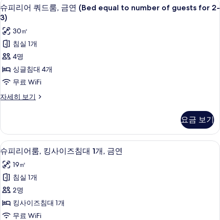
슈피리어 쿼드룸, 금연 (Bed equal to n
슈
1
플
for
슈피리어 쿼드룸, 금연 (Bed equal to number of guests for 2-
피
룸,
3)
1-
금
리
2
30㎡
연
어
people)
(2beds
침실 1개
for
사
쿼
4명
1-
진
드
2
싱글침대 4개
people)
모
룸,
무료 WiFi
자
두
금
세
슈
자세히 보기
보
히
연
피
보
리
기
(Bed
요금 보기
기
어
equal
쿼
to
드
슈피리어룸, 킹사이즈침대 1개, 금연 | 
슈
1
룸,
number
슈피리어룸, 킹사이즈침대 1개, 금연
피
금
of
19㎡
연
리
guests
(Bed
침실 1개
어
for
equal
2명
to
2-
룸,
number
킹사이즈침대 1개
3)
킹
of
무료 WiFi
사
guests