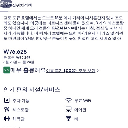
사
159+
소개
객실
위치
정책
진
교토 도큐 호텔에서는 도보로 15분 이내 거리에 니시혼간지 및 시조도
갤
리도 있습니다. 이곳에는 피트니스 센터 등이 있으며, 3 개의 레스토랑
중 하나인 세계 요리 전문의 KAZAHANA에서는 아침, 점심 및 저녁 식
러
사가 가능합니다. 이 럭셔리 호텔에는 또한 바/라운지, 테라스 및 정원
리
도 마련되어 있습니다. 많은 분들이 이곳의 친절한 고객 서비스 및 아
침 식사에 대단히 만족하셨어요. 고조 역에서 도보로 9분, 단바구치 역
에서는 14분 거리에 있어 대중 교통편을 이용하기 편리합니다.
현
₩76,628
재
총 요금: ₩95,249
가
8월 23일 ~ 8월 24일
외관
격
이
매우 훌륭해요
9.2
이용 후기 1,002개 모두 보기
은
10점 만점 중 9.2점.
용
₩76,628
후
기
인기 편의 시설/서비스
주차 가능
무료 WiFi
레스토랑
에어컨
체육관
바