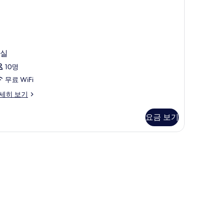
에
서
,000
결
)
사
실
진
10명
모
무료 WiFi
)
두
세히 보기
보
기
요금 보기