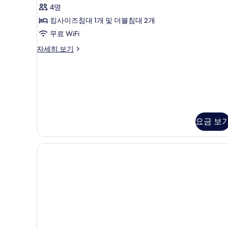
결
33,000
4명
이
원
제)
킹사이즈침대 1개 및 더블침대 2개
현
외
사
장
무료 WiFi
의
진
에
Pine
자세히 보기
서
추
모
Suite
결
가
(4
두
제)
인
비
자
보
기
세
용
준,
기
히
이
은
보
외
기
현
요금 보
의
장
추
가
에
비
서
용
은
결
현
제)
장
에
사
서
진
결
제)
모