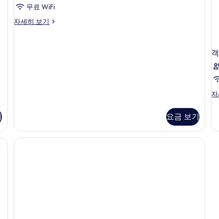
서
은
원
무료 WiFi
준,
결
33,000
은
Pine
자세히 보기
이
원
33
제)
Family
현
원
외
제
Suite
사
장
현
(6
의
에
장
진
객
인
서
에
추
모
기
결
서
가
준,
제)
결
두
이
자
제
비
보
외
세
자
객
자
용
의
히
세
실
기
추
보
히
자
은
기
요금 보기
가
기
보
세
현
비
기
히
용
장
보
은
기
에
현
장
서
에
결
서
제)
결
제)
사
자
진
세