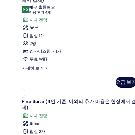
에서 결제)
의
인
원
추
매우 훌륭해요
9.0
가
9.0점 만점 중 10점
기
(이
현
이용 후기 4개
인
용
준,
시내 전망
장
원
후
은
이
66㎡
에
기
33,000
외
침실 1개
서
원
4
의
2명
현
결
개)
장
추
킹사이즈침대 1개
제)
에
가
무료 WiFi
사
서
결
인
진
Timber
자세히 보기
제)
(2
원
모
자
인
세
요금 보
은
두
기
히
준,
33,000
보
보
이
원
Pine
고급 침구, 암막 커튼, 방음 설비, 
기
기
5
외
Pine Suite (4인 기준, 이외의 추가 비용은 현장에서 
Suite
현
의
제)
추
(4
장
시내 전망
가
인
에
인
155㎡
기
원
서
침실 2개
은
준,