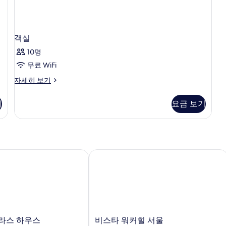
히
모
보
두
기
보
객실
기
10명
무료 WiFi
객
자세히 보기
실
자
기
요금 보기
세
히
보
기
스 하우스
비스타 워커힐 서울
비
라스 하우스
비스타 워커힐 서울