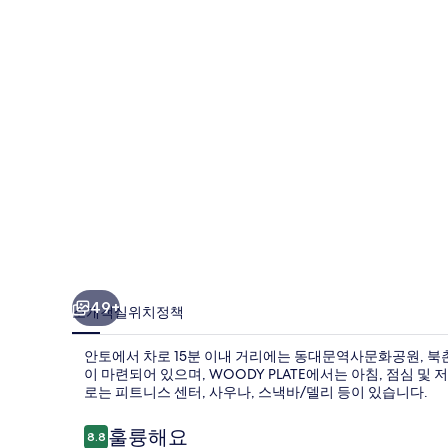
갤
러
리
49+
소개
객실
위치
정책
안토에서 차로 15분 이내 거리에는 동대문역사문화공원, 북촌
이 마련되어 있으며, WOODY PLATE에서는 아침, 점심 및
로는 피트니스 센터, 사우나, 스낵바/델리 등이 있습니다.
이
훌륭해요
8.8
10점 만점 중 8.8점.