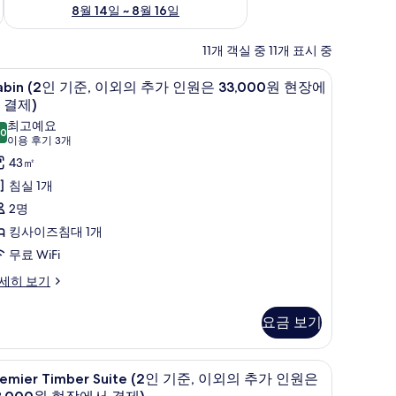
8월 14일 ~ 8월 16일
11개 객실 중 11개 표시 중
Fi
abin
고급 침구, 암막 커튼, 방음 설비, 무료 WiFi
3
abin (2인 기준, 이외의 추가 인원은 33,000원 현장에
2
 결제)
인
최고예요
.0
10.0점 만점 중 10점
기
(이
이용 후기 3개
용
,
43㎡
후
이
침실 1개
기
외
2명
3
의
킹사이즈침대 1개
개)
추
무료 WiFi
가
bin
세히 보기
인
요금 보기
원
은
Fi
remier
고급 침구, 암막 커튼, 방음 설비, 무료 WiFi
3,000
6
remier Timber Suite (2인 기준, 이외의 추가 인원은
imber
원