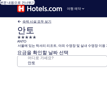
본문 내용으로 건너뛰기
여행 예약
숙박 시설 모두 보기
안토
5.0
ANTO
성
서울에 있는 럭셔리 리조트, 야외 수영장 및 실내 수영장 이용
급
요금을 확인할 날짜 선택
숙
어디로 가세요?
박
시
설
안
토
의
사
진