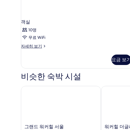
자
두
세
보
히
보
기
객실
기
10명
무료 WiFi
객
자세히 보기
실
자
요금 보
세
히
보
비슷한 숙박 시설
기
그랜드 워커힐 서울
워커힐 더글라
그
워
그랜드 워커힐 서울
워커힐 더글