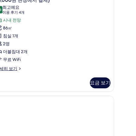
3,000원 현장에서 결제)
uite
현
최고예요
6
2
9.6점 만점 중 10점
(이
이용 후기 4개
장
인
용
시내 전망
에
후
기
86㎡
서
,000
기
,
침실 1개
결
4
이
2명
)
개)
외
더블침대 2개
사
의
무료 WiFi
진
추
emier
세히 보기
모
)
가
mber
두
ite
인
요금 보기
보
원
기
은
Fi
3,000
원
현
장