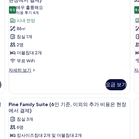
현장에서 결제)
3
가
(2
추
S
원
매우 훌륭해요
인
가
9.0
9.
(
인
9.0점 만점 중 10점
(이
현
이용 후기 4개
원
인
기
용
은
시내 전망
원
장
33,000
후
은
준,
86㎡
에
원
33
기
준
이
침실 1개
현
서
원
4
장
현
외
2명
결
제
개)
에
장
의
더블침대 2개
제)
서
에
결
추
서
무료 WiFi
사
제)
결
가
진
Timber
Pr
자세히 보기
자
자
제
Suite
Ti
세
인
자
모
(2
Su
히
세
원
기
요금 보기
두
인
(2
보
히
은
기
인
기
보
보
준,
기
기
33,000
무료 WiFi
Pine
고급 침구, 암막 커튼, 방음 설비, 무료 Wi
기
3
이
준,
결
Pine Family Suite (6인 기준, 이외의 추가 비용은 현장
3
원
Family
외
이
에서 결제)
의
Suite
외
현
침실 3개
추
의
(6
장
가
추
6명
인
인
가
에
킹사이즈침대 2개 및 더블침대 2개
원
인
기