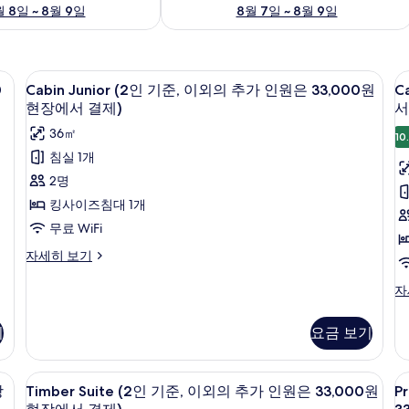
 8일 ~ 8월 9일
8월 7일 ~ 8월 9일
무료 WiFi
Cabin
고급 침구, 암막 커튼, 방음 설비, 무료 Wi
C
4
0
Cabin Junior (2인 기준, 이외의 추가 인원은 33,000원
C
Junior
(
현장에서 결제)
서
(2
36㎡
10
인
침실 1개
기
준
2명
준,
킹사이즈침대 1개
이
무료 WiFi
외
Cabin
자세히 보기
의
Junior
추
(2
Ca
자
인
(2
가
기
인
인
기
요금 보기
준,
기
이
원
준,
외
이
 인원은 33,000원 현장에서 결제) | 고급 침구, 암막 커튼, 방음 설비, 무료 WiFi
은
Timber
고급 침구, 암막 커튼, 방음 설비, 무료 Wi
P
3
의
4
외
장
Timber Suite (2인 기준, 이외의 추가 인원은 33,000원
P
Suite
T
33,000
추
의