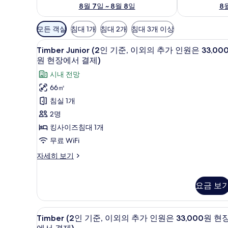
8월 7일 ~ 8월 8일
8월
객
모든 객실
침대 1개
침대 2개
침대 3개 이상
실
Timber
고급 침구, 암막 커튼, 방음 설비, 
에
4
Timber Junior (2인 기준, 이외의 추가 인원은 33,00
Junior
사
원 현장에서 결제)
(2
용
시내 전망
인
가
66㎡
능
기
침실 1개
한
준,
2명
필
이
터
킹사이즈침대 1개
외
무료 WiFi
의
Timber
자세히 보기
추
Junior
가
(2
인
인
요금 보
기
원
준,
이
은
Timber
Timber (2인 기준, 이외의 추가
4
Timber (2인 기준, 이외의 추가 인원은 33,000원 현
외
(2
33,000