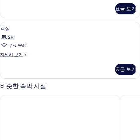
두
자
요금 보기
세
보
히
기
보
고급 침구, 셀렉트 컴포트 침대, 미니바,
객
23
기
객실
실
2명
사
무료 WiFi
진
객
자세히 보기
모
실
두
자
요금 보기
세
보
히
기
보
비슷한 숙박 시설
기
마야 우붓 리조트 앤 스파
하바 우