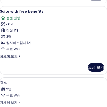
자
세
Suite
Suite with free benefits | 고급
11
히
Suite with free benefits
with
보
정원 전망
기
free
60㎡
benefits
사
침실 1개
진
3명
모
킹사이즈침대 1개
두
무료 WiFi
보
Suite
자세히 보기
with
기
free
요금 보기
benefits
자
세
고급 침구, 셀렉트 컴포트 침대, 미니바,
객
20
히
객실
실
보
2명
기
사
무료 WiFi
진
객
자세히 보기
모
실