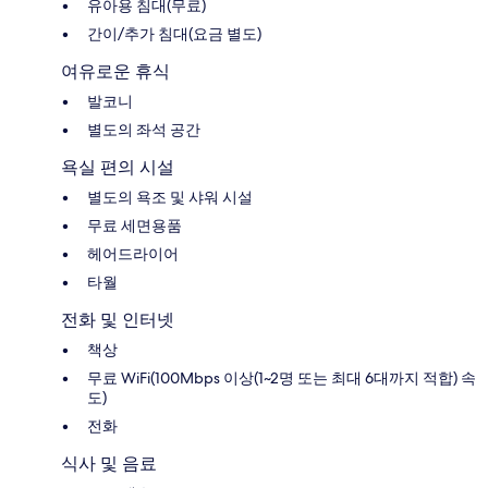
유아용 침대(무료)
간이/추가 침대(요금 별도)
여유로운 휴식
발코니
별도의 좌석 공간
욕실 편의 시설
별도의 욕조 및 샤워 시설
무료 세면용품
헤어드라이어
타월
전화 및 인터넷
책상
무료 WiFi(100Mbps 이상(1~2명 또는 최대 6대까지 적합) 속
도)
전화
식사 및 음료