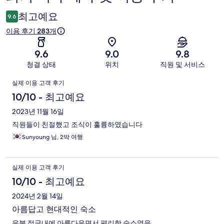
용
최고예요
9.6
후
이용 후기 283개
기
9.6
9.0
9.8
청결 상태
위치
직원 및 서비스
이
실제 이용 고객 후기
용
10/10 - 최고예요
후
2023년 11월 16일
직원들이 친절했고 조식이 훌륭하였습니다
기
Sunyoung 님, 2박 여행
실제 이용 고객 후기
10/10 - 최고예요
2024년 2월 14일
아름답고 현대적인 숙소
우붓 정글내에 아름다우면서 편리한 숙소였음