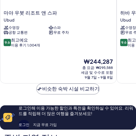
마
하
마야 우붓 리조트 앤 스파
하바 
야
바
Ubud
Ubud
우
우
수영장
스파
수영장
붓
붓
공항 교통편
무료 주차
무료 
리
프
조
라
10
10
최고예요
최고
9.6
9.6
트
마
점
점
이용 후기 1,004개
이용 
앤
나
만
만
스
경
점
점
현
₩244,287
파
험
중
중
재
Ubud
Ubud
9.6
9.6
총 요금: ₩295,588
요
점,
점,
세금 및 수수료 포함
금
9월 7일 ~ 9월 8일
최
최
₩244,287
고
고
비슷한 숙박 시설 비교하기
예
예
요,
요,
이
이
용
용
로그인해 이용 가능한 할인과 특전을 확인하실 수 있어요. 리워
후
후
드를 적립해 더 많은 여행을 즐겨보세요!
기
기
1,004
343
로그인
지금 무료 가입
개
개