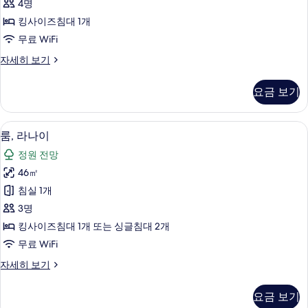
기
4명
세
전
히
킹사이즈침대 1개
용
보
무료 WiFi
기
수
로
자세히 보기
영
열
장
빌
요금 보기
라,
사
전
진
용
룸, 라나이 | 고급 침구, 셀렉트 컴포트 
룸,
10
수
룸, 라나이
모
라
영
두
정원 전망
장
나
자
보
46㎡
이
세
기
침실 1개
히
사
보
3명
진
기
킹사이즈침대 1개 또는 싱글침대 2개
모
무료 WiFi
두
룸,
자세히 보기
보
라
기
나
요금 보기
이