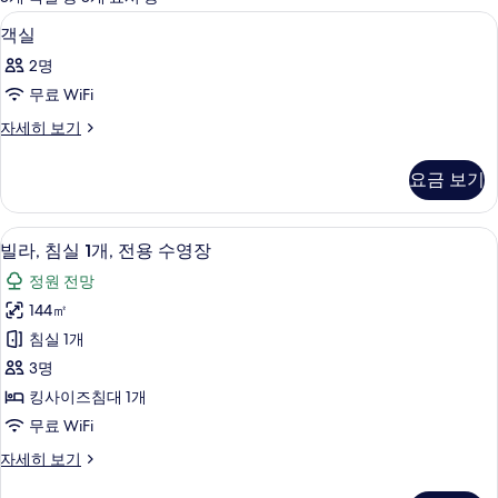
사
고급 침구, 셀렉트 컴포트 침대, 미니바,
객
21
객실
용
실
가
2명
사
능
무료 WiFi
진
한
객
자세히 보기
모
필
실
터
두
자
요금 보기
세
보
히
기
보
빌라, 침실 1개, 전용 수영장 | 고급 침구
빌
19
기
빌라, 침실 1개, 전용 수영장
라,
정원 전망
침
144㎡
실
침실 1개
1
3명
개,
킹사이즈침대 1개
전
무료 WiFi
용
빌
자세히 보기
수
라,
영
침