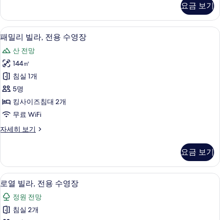
요금 보기
실
장
1
사
개,
패밀리 빌라, 전용 수영장 | 고급 침구, 
패
6
전
진
패밀리 빌라, 전용 수영장
밀
용
모
산 전망
수
리
두
영
144㎡
빌
장
보
침실 1개
자
라,
기
세
5명
전
히
킹사이즈침대 2개
보
용
무료 WiFi
기
수
패
자세히 보기
영
밀
장
리
요금 보기
빌
사
라,
진
전
로열 빌라, 전용 수영장 | 고급 침구, 셀
로
7
용
로열 빌라, 전용 수영장
모
열
수
두
정원 전망
영
빌
장
보
침실 2개
라,
자