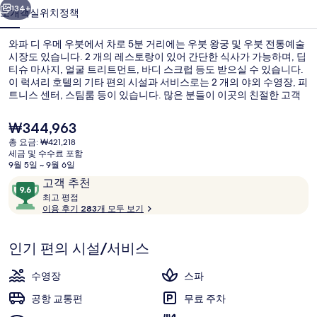
의
134+
소개
객실
위치
정책
사
와파 디 우메 우붓에서 차로 5분 거리에는 우붓 왕궁 및 우붓 전통예술
진
시장도 있습니다. 2 개의 레스토랑이 있어 간단한 식사가 가능하며, 딥
티슈 마사지, 얼굴 트리트먼트, 바디 스크럽 등도 받으실 수 있습니다.
갤
이 럭셔리 호텔의 기타 편의 시설과 서비스로는 2 개의 야외 수영장, 피
러
트니스 센터, 스팀룸 등이 있습니다. 많은 분들이 이곳의 친절한 고객
서비스에 굉장히 만족했습니다.
리
현
₩344,963
재
총 요금: ₩421,218
가
세금 및 수수료 포함
2 개의 야외 수영장
격
9월 5일 ~ 9월 6일
은
이
10
고객 추천
₩344,963
용
최
점
최고 평점
고
이용 후기 283개 모두 보기
후
만
기
점
평
중
인기 편의 시설/서비스
점
9.6
점,
수영장
스파
고
공항 교통편
무료 주차
객