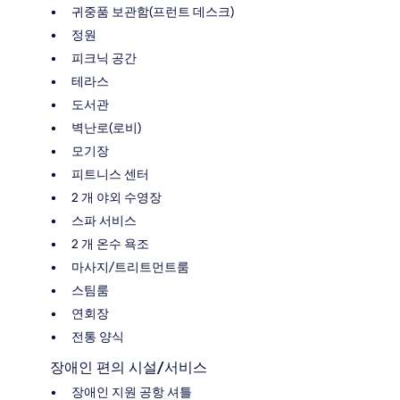
귀중품 보관함(프런트 데스크)
정원
피크닉 공간
테라스
도서관
벽난로(로비)
모기장
피트니스 센터
2 개 야외 수영장
스파 서비스
2 개 온수 욕조
마사지/트리트먼트룸
스팀룸
연회장
전통 양식
장애인 편의 시설/서비스
장애인 지원 공항 셔틀