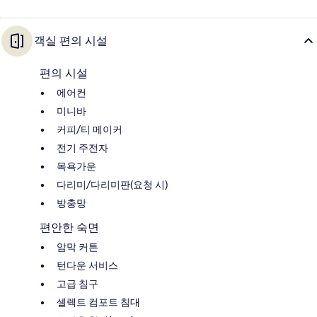
객실 편의 시설
편의 시설
에어컨
미니바
커피/티 메이커
전기 주전자
목욕가운
다리미/다리미판(요청 시)
방충망
편안한 숙면
암막 커튼
턴다운 서비스
고급 침구
셀렉트 컴포트 침대