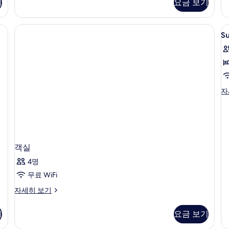
룸,
기
요금 보기
2
어
퀸
개
스
사
위
 시트
사
S
이
트,
S
즈
T
진
침
침
실
Q
모
대
2
R
2
두
개
개
자
보
자
세
Su
자
세
기
히
T
히
보
Q
보
기
R
기
자
세
히
객실
보
4명
기
무료 WiFi
객
자세히 보기
실
자
기
요금 보기
세
히