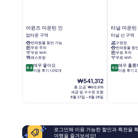
1
보
개
기
자
세
히
어
터
어윈즈 마운틴 인
터널 마운틴
보
윈
널
업타운 구역
터널 산 구역
기
즈
마
반려동물 동반 가능
수영장
마
운
무료 주차
반려동물 동반
운
틴
무료 WiFi
무료 주차
틴
리
레스토랑
무료 WiFi
인
조
10
10
매우 좋아요
매우 훌륭
업
트
8.4
9.0
점
점
이용 후기 1,012개
이용 후기 2,
타
터
만
만
운
널
현
₩541,312
점
점
구
산
재
중
중
총 요금: ₩612,876
역
구
요
세금 및 수수료 포함
8.4
9.0
역
금
8월 27일 ~ 8월 28일
점,
점,
₩541,312
매
매
우
우
좋
훌
아
륭
요,
해
로그인해 이용 가능한 할인과 특전을 확
이
요,
여행을 즐겨보세요!
용
이