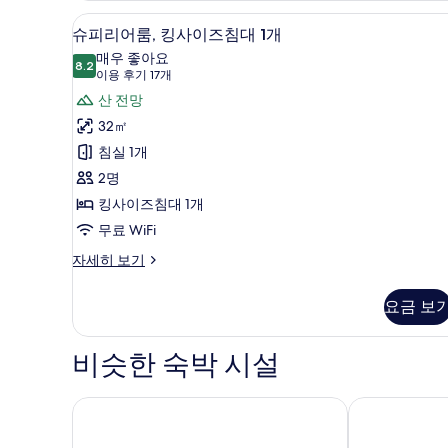
슈피리어룸, 킹사이즈침대 1개 | 
슈
8
슈피리어룸, 킹사이즈침대 1개
피
매우 좋아요
8.2
8.2점 만점 중 10점
리
(이
이용 후기 17개
용
어
산 전망
후
룸,
32㎡
기
킹
침실 1개
17
사
2명
개)
이
킹사이즈침대 1개
즈
무료 WiFi
침
슈
자세히 보기
피
대
리
요금 보
1
어
개
룸,
킹
비슷한 숙박 시설
사
사
진
이
즈
어윈즈 마운틴 인
터널 마운틴 
모
침
두
대