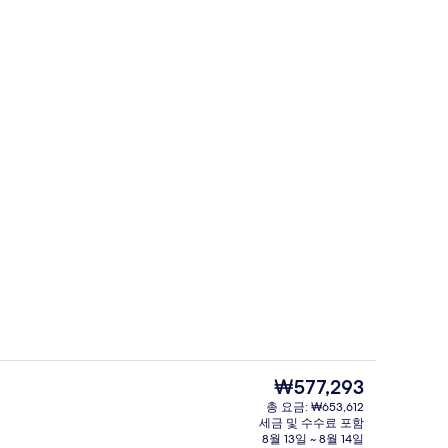
사이즈침대 1개, 분사식 욕조 | 저자극성 침구, 무료 WiFi, 침대 시트
내부
현
₩577,293
재
총 요금: ₩653,612
가
세금 및 수수료 포함
프리미엄룸, 킹사이즈침대 1개 | 객실 
격
8월 13일 ~ 8월 14일