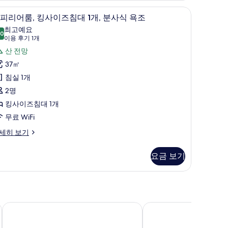
침구, 무료 WiFi, 침대 시트
슈피리어룸, 킹사이즈침대 1개, 분사식 욕조 | 저자
슈
7
피리어룸, 킹사이즈침대 1개, 분사식 욕조
피
최고예요
.0
10.0점 만점 중 10점
리
(이
이용 후기 1개
용
어
산 전망
후
,
37㎡
기
킹
침실 1개
1
사
2명
개)
이
킹사이즈침대 1개
즈
무료 WiFi
침
세히 보기
대
요금 보기
,
분
사
밴프 로키 마운틴 리조트
밴프 인
식
욕