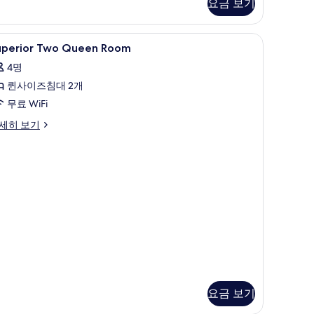
사
요금 보기
진
모
uperior
저자극성 침구, 무료 WiFi, 침대 시트
8
uperior Two Queen Room
wo
두
4명
ueen
보
퀸사이즈침대 2개
oom
기
사
무료 WiFi
진
perior
세히 보기
wo
모
ueen
두
oom
보
기
요금 보기