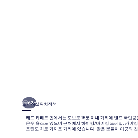
트
인
의
사
진
갤
러
리
63+
소개
객실
위치
정책
레드 카페트 인에서는 도보로 15분 이내 거리에 밴프 국립공
온수 욕조도 있으며 근처에서 하이킹/바이킹 트레일, 카야킹, 
운틴도 차로 가까운 거리에 있습니다. 많은 분들이 이곳의 