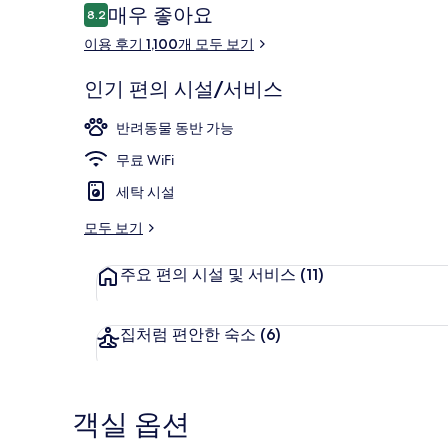
이
매우 좋아요
8.2
10점 만점 중 8.2점.
용
이용 후기 1,100개 모두 보기
후
기
인기 편의 시설/서비스
숙박 시설 정
반려동물 동반 가능
무료 WiFi
세탁 시설
모두 보기
주요 편의 시설 및 서비스
(11)
집처럼 편안한 숙소
(6)
객실 옵션