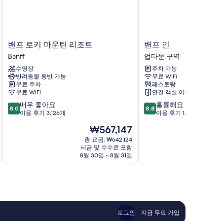
조
사
진
밴
밴
밴프 로키 마운틴 리조트
밴프 인
모
프
프
Banff
업타운 구역
두
로
인
수영장
주차 가능
키
업
보
반려동물 동반 가능
무료 WiFi
마
타
기
무료 주차
레스토랑
운
운
무료 WiFi
연결 객실 이용 가능
틴
구
10
10
매우 좋아요
훌륭해요
리
역
8.0
8.8
점
점
이용 후기 3,126개
이용 후기 1,221개
조
만
만
트
현
₩567,147
점
점
Banff
재
중
중
총 요금: ₩642,124
요
세금 및 수수료 포함
8.0
8.8
금
8월 30일 ~ 8월 31일
8
점,
점,
₩567,147
매
훌
우
륭
좋
해
아
요,
요,
이
이
용
로그인
지금 무료 가입
용
후