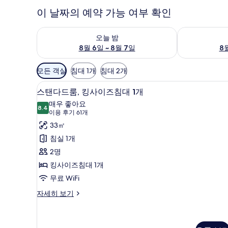
이 날짜의 예약 가능 여부 확인
오늘 밤 예약 가능 여부 확인, 8월 6일 ~ 8월 7일
내일 예약 가능 
오늘 밤
8월 6일 ~ 8월 7일
8월
객
모든 객실
침대 1개
침대 2개
실
스탠다드룸, 킹사이즈침대 1개 | 
스
에
8
스탠다드룸, 킹사이즈침대 1개
탠
사
매우 좋아요
8.4
용
8.4점 만점 중 10점
다
(이
이용 후기 61개
가
용
드
33㎡
능
후
룸,
침실 1개
한
기
킹
2명
필
61
사
킹사이즈침대 1개
터
개)
이
무료 WiFi
즈
스
자세히 보기
탠
침
다
대
드