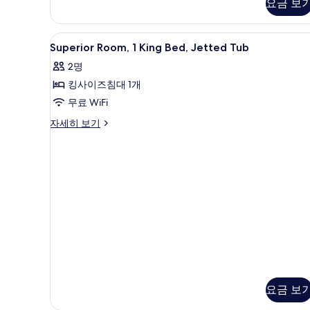
룸,
요금 보
1
킹
개
사
사
Superior
저자극성 침구, 무료 WiFi, 침대
이
8
Superior Room, 1 King Bed, Jetted Tub
즈
Room,
진
침
2명
1
모
대
킹사이즈침대 1개
King
1
두
개
Bed,
무료 WiFi
보
자
Jetted
Superior
자세히 보기
세
기
Tub
Room,
히
1
사
보
King
기
진
Bed,
Jetted
모
Tub
두
자
보
세
히
기
보
기
요금 보