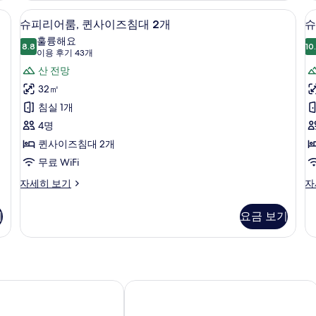
보
저자극성 침구, 무료 WiFi, 침대 시트
슈피리어룸, 퀸사이즈침대 2개 | 저자극성 
슈
8
기
슈피리어룸, 퀸사이즈침대 2개
슈
피
훌륭해요
8.8
10
8.8점 만점 중 10점
리
(이
이용 후기 43개
용
어
산 전망
후
룸,
32㎡
룸
기
퀸
침실 1개
43
사
4명
개)
이
퀸사이즈침대 2개
즈
무료 WiFi
침
슈
슈
자세히 보기
자
피
피
대
리
리
기
요금 보기
2
1
어
어
개
룸,
개
룸,
퀸
킹
사
사
사
진
이
이
즈
즈
리조트
챨튼스 밴프
모
침
침
두
대
대