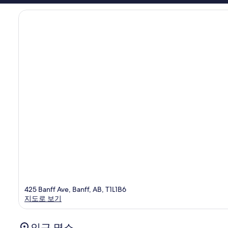
후
기
1,061
개
425 Banff Ave, Banff, AB, T1L1B6
지도로 보기
인근 명소