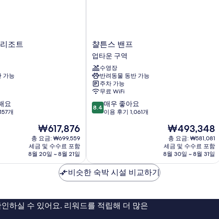
2
1
보
개
개,
기
자
분
세
사
히
식
챨
 리조트
챨튼스 밴프
보
욕
튼
업타운 구역
기
조
스
자
수영장
밴
세
 가능
반려동물 동반 가능
프
히
주차 가능
업
무료 WiFi
보
타
기
10
해요
매우 좋아요
운
8.4
점
157개
이용 후기 1,061개
구
만
역
현
현
₩617,876
₩493,348
점
재
재
중
총 요금: ₩699,559
총 요금: ₩581,081
요
요
세금 및 수수료 포함
세금 및 수수료 포함
8.4
금
금
8월 20일 ~ 8월 21일
8월 30일 ~ 8월 31일
점,
₩617,876
₩493,348
매
비슷한 숙박 시설 비교하기
우
좋
아
요,
인하실 수 있어요. 리워드를 적립해 더 많은
이
용