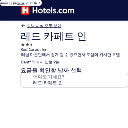
본문 내용으로 건너뛰기
숙박 시설 모두 보기
레드 카페트 인
2.5
Red Carpet Inn
성
터널 마운틴에서 쉽게 갈 수 있으면서 도심에 위치한 호텔
급
Banff 역에서 도보 9분
숙
박
요금을 확인할 날짜 선택
시
어디로 가세요?
설
레
드
카
페