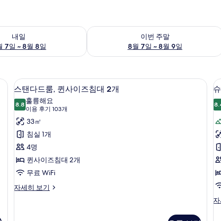
여부 확인, 8월 7일 ~ 8월 8일
이번 주말 예약 가능 여부 확인, 8월 7일 
내일
이번 주말
 7일 ~ 8월 8일
8월 7일 ~ 8월 9일
저자극성 침구, 무료 WiFi, 침대 시트
스탠다드룸, 퀸사이즈침대 2개 | 저자극성 
스
8
스탠다드룸, 퀸사이즈침대 2개
슈
탠
훌륭해요
8.8
8.
8.8점 만점 중 10점
다
(이
이용 후기 103개
용
드
33㎡
후
룸,
침실 1개
기
퀸
4명
103
사
퀸사이즈침대 2개
트
개)
이
무료 WiFi
즈
스
자세히 보기
탠
2
침
슈
자
다
피
대
드
리