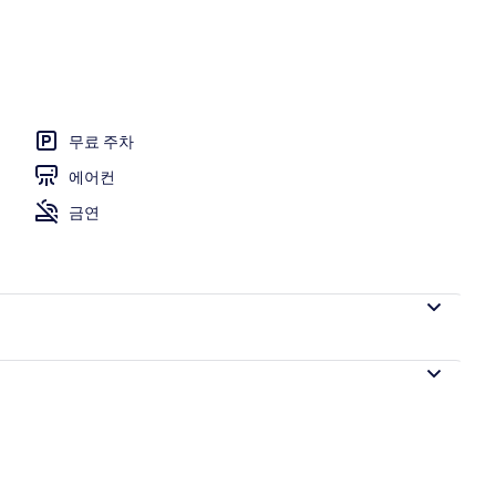
면
무료 주차
에어컨
금연