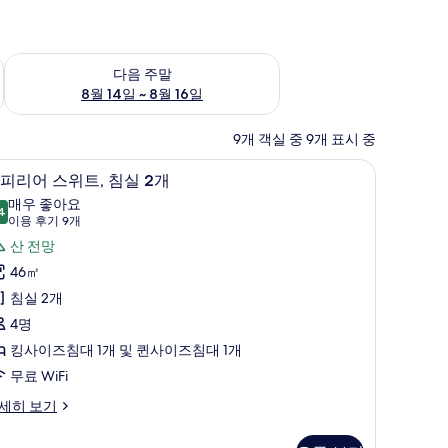
~ 8월 9일
다음 주말 예약 가능 여부 확인, 8월 14일 ~ 8월 16일
다음 주말
8월 14일 ~ 8월 16일
9개 객실 중 9개 표시 중
침구, 무료 WiFi, 침대 시트
슈피리어 스위트, 침실 2개 | 저자극성 침구, 무료 
슈
10
피리어 스위트, 침실 2개
피
매우 좋아요
4
8.4점 만점 중 10점
리
(이
이용 후기 9개
용
어
산 전망
후
스
46㎡
기
위
침실 2개
9
,
4명
개)
침
킹사이즈침대 1개 및 퀸사이즈침대 1개
실
무료 WiFi
세히 보기
개