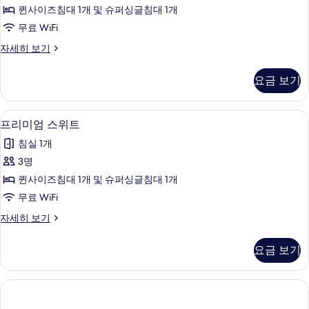
위
보
퀸사이즈침대 1개 및 슈퍼싱글침대 1개
기
트
무료 WiFi
사
코
자세히 보기
진
너
모
스
요금 보기
위
두
트
보
자
프리미엄 스위트 | 객실 내 금고, 암막 
프
13
세
프리미엄 스위트
기
리
히
침실 1개
보
미
기
3명
엄
퀸사이즈침대 1개 및 슈퍼싱글침대 1개
스
무료 WiFi
위
프
자세히 보기
트
리
사
미
요금 보기
엄
진
스
모
위
트
두
자