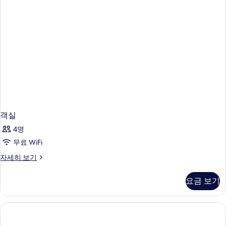
객실
4명
무료 WiFi
객
자세히 보기
실
자
요금 보기
세
히
보
기