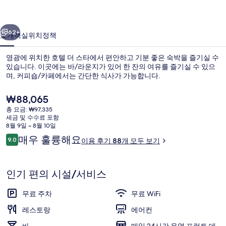
사
이전
다음
진
62+
소개
객실
위치
정책
갤
영광에 위치한 호텔 더 스타에서 편안하고 기분 좋은 숙박을 즐기실 수
러
있습니다. 이곳에는 바/라운지가 있어 한 잔의 여유를 즐기실 수 있으
며, 커피숍/카페에서는 간단한 식사가 가능합니다.
리
현
₩88,065
재
총 요금: ₩97,335
가
세금 및 수수료 포함
격
8월 9일 ~ 8월 10일
은
이
매우 훌륭해요
9.0
이용 후기 88개 모두 보기
로비
₩88,065
10점 만점 중 9.0점.
용
후
기
인기 편의 시설/서비스
무료 주차
무료 WiFi
레스토랑
에어컨