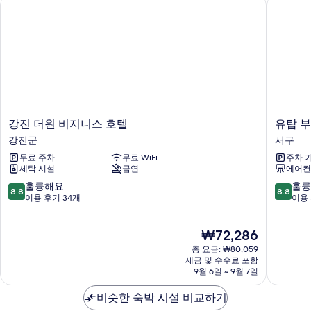
강진 더원 비지니스 호텔
유탑 부티
강
유
강진 더원 비지니스 호텔
유탑 부
진
탑
강진군
서구
더
부
무료 주차
무료 WiFi
주차 
원
티
세탁 시설
금연
에어컨
비
크
지
호
10
10
훌륭해요
훌륭
8.8
8.8
니
텔
점
점
이용 후기 34개
이용 
스
&
만
만
호
레
점
점
현
₩72,286
텔
지
중
중
재
강
던
8.8
8.8
총 요금: ₩80,059
요
진
스
점,
점,
세금 및 수수료 포함
금
군
9월 6일 ~ 9월 7일
서
훌
훌
₩72,286
구
륭
륭
비슷한 숙박 시설 비교하기
해
해
요,
요,