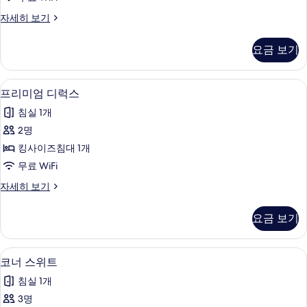
모
디
자세히 보기
두
럭
보
스
요금 보기
자
기
세
히
프리미엄 디럭스 | 객실 내 금고, 암막 
프
8
보
프리미엄 디럭스
리
기
침실 1개
미
2명
엄
킹사이즈침대 1개
디
무료 WiFi
럭
프
자세히 보기
스
리
사
미
요금 보기
엄
진
디
모
럭
코너 스위트 | 거실 공간 | 평면 TV
코
10
스
코너 스위트
두
너
자
보
침실 1개
세
스
히
기
3명