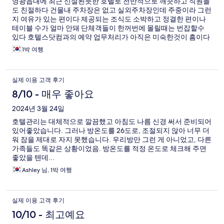
영광읍내에 최근 신설된듯한 호텔로 전반적으로 깨끗하고 직원들
도 친절하다 건물내 주차장은 없고 실외주차장인데 주중이라 그런
지 여유가 있는 편이다 제공되는 조식도 소박하고 정결한 편이나
테이블 수가 얼마 안돼 단체객들이 한꺼번에 몰릴때는 번잡할수
있다 호텔스닷컴과의 예약 업무처리가 아직은 미숙한것이 흠이다
1박 여행
실제 이용 고객 후기
8/10 - 매우 좋아요
2024년 3월 24일
호텔관리는 대체적으로 깔끔했고 아침도 나름 신경 써서 준비되어
있어좋았습니다. 그러나 방온도를 26도로, 조절되지 않아 너무 더
워 잠을 제대로 자지 못했습니다. 우리방만 그런 게 아니었고, 다른
가족들도 똑같은 상황이었음. 방온도를 적정 온도로 체크해 주면
좋았을 텐데...
Ashley 님, 1박 여행
실제 이용 고객 후기
10/10 - 최고예요