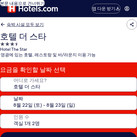
본문 내용으로 건너뛰기
앱 다운 받기
숙박 시설 모두 보기
호텔 더 스타
3.5
Hotel The Star
성
영광에 있는 호텔, 레스토랑 및 바/라운지 이용 가능
급
숙
요금을 확인할 날짜 선택
박
시
어디로 가세요?
설
날짜
인원 수