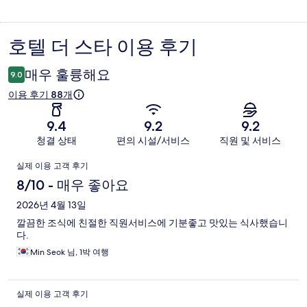
호텔 더 스타 이용 후기
이
용
매우 훌륭해요
9.0
후
이용 후기 88개
기
9.4
9.2
9.2
청결 상태
편의 시설/서비스
직원 및 서비스
이
실제 이용 고객 후기
용
8/10 - 매우 좋아요
후
2026년 4월 13일
깔끔한 조식에 친절한 직원서비스에 기분좋고 맛있는 식사했습니
기
다.
Min Seok 님, 1박 여행
실제 이용 고객 후기