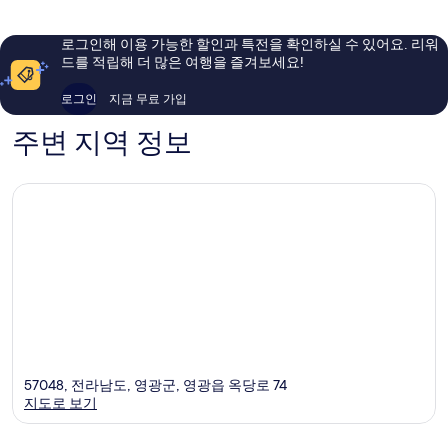
이
이
용
용
로그인해 이용 가능한 할인과 특전을 확인하실 수 있어요. 리워
후
후
드를 적립해 더 많은 여행을 즐겨보세요!
기
기
34
1,006
로그인
지금 무료 가입
개
개
주변 지역 정보
57048, 전라남도, 영광군, 영광읍 옥당로 74
지도로 보기