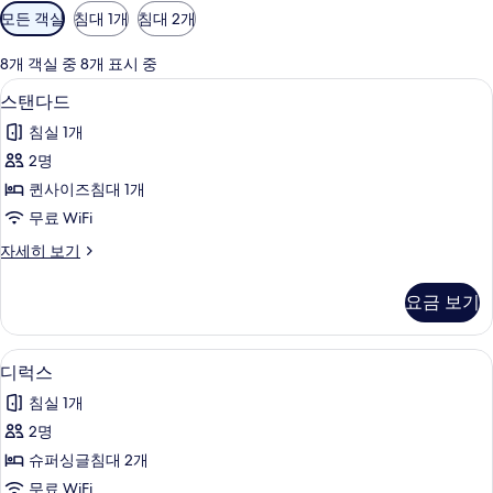
객
모든 객실
침대 1개
침대 2개
실
에
8개 객실 중 8개 표시 중
사
스탠다드 | 욕실 | 샤워 시설, 헤어드라
스
7
스탠다드
용
탠
가
침실 1개
다
능
2명
드
한
퀸사이즈침대 1개
사
필
무료 WiFi
터
진
스
자세히 보기
모
탠
두
다
요금 보기
드
보
자
기
세
디럭스 | 객실 내 금고, 암막 커튼, 방음
디
7
히
디럭스
럭
보
침실 1개
기
스
2명
사
슈퍼싱글침대 2개
진
무료 WiFi