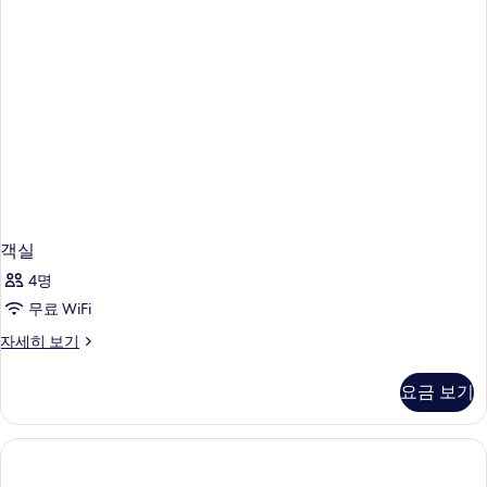
보
세
히
기
보
기
객실
4명
무료 WiFi
객
자세히 보기
실
자
요금 보기
세
히
보
기