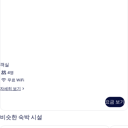
객실
4명
무료 WiFi
객
자세히 보기
실
자
요금 보기
세
히
보
비슷한 숙박 시설
기