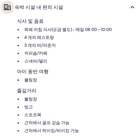
숙박 시설 내 편의 시설
식사 및 음료
뷔페 아침 식사(요금 별도) - 매일 08:00 ~ 10:00
4 개의 레스토랑
3 개의 바/라운지
커피숍/카페
스낵바/델리
아이 동반 여행
볼링장
즐길거리
볼링장
빙고
스포츠북
근처에서 골프 강습 가능
근처에서 하이킹/바이킹 가능