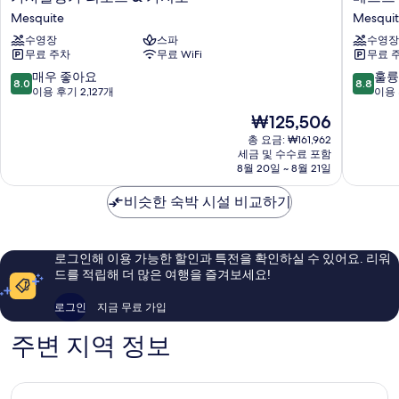
사
스
Mesquite
Mesqui
블
트
수영장
스파
수영장
랑
웨
무료 주차
무료 WiFi
무료 
카
스
리
턴
10
10
매우 좋아요
훌륭
8.0
8.8
조
메
점
점
이용 후기 2,127개
이용 
트
스
만
만
현
₩125,506
&
키
점
점
재
카
트
중
중
총 요금: ₩161,962
요
지
세금 및 수수료 포함
인
8.0
8.8
금
8월 20일 ~ 8월 21일
노
Mesquit
점,
점,
₩125,506
Mesquite
매
훌
비슷한 숙박 시설 비교하기
우
륭
좋
해
아
요,
요,
이
로그인해 이용 가능한 할인과 특전을 확인하실 수 있어요. 리워
이
용
드를 적립해 더 많은 여행을 즐겨보세요!
용
후
후
기
로그인
지금 무료 가입
기
1,001
2,127
개
주변 지역 정보
개