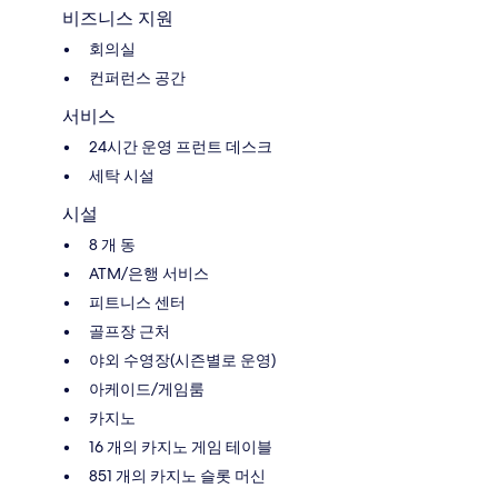
비즈니스 지원
회의실
컨퍼런스 공간
서비스
24시간 운영 프런트 데스크
세탁 시설
시설
8 개 동
ATM/은행 서비스
피트니스 센터
골프장 근처
야외 수영장(시즌별로 운영)
아케이드/게임룸
카지노
16 개의 카지노 게임 테이블
851 개의 카지노 슬롯 머신