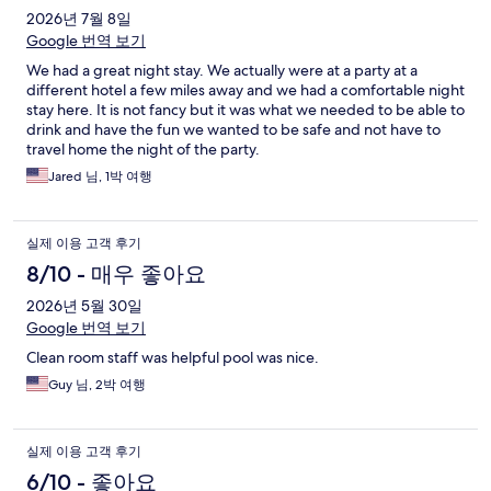
2026년 7월 8일
Google 번역 보기
We had a great night stay. We actually were at a party at a
different hotel a few miles away and we had a comfortable night
stay here. It is not fancy but it was what we needed to be able to
drink and have the fun we wanted to be safe and not have to
travel home the night of the party.
Jared 님, 1박 여행
실제 이용 고객 후기
8/10 - 매우 좋아요
2026년 5월 30일
Google 번역 보기
Clean room staff was helpful pool was nice.
Guy 님, 2박 여행
실제 이용 고객 후기
6/10 - 좋아요