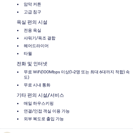
암막 커튼
고급 침구
욕실 편의 시설
전용 욕실
샤워기/욕조 결합
헤어드라이어
타월
전화 및 인터넷
무료 WiFi(100Mbps 이상(1~2명 또는 최대 6대까지 적합) 속
도)
무료 시내 통화
기타 편의 시설/서비스
매일 하우스키핑
연결/인접 객실 이용 가능
외부 복도로 출입 가능