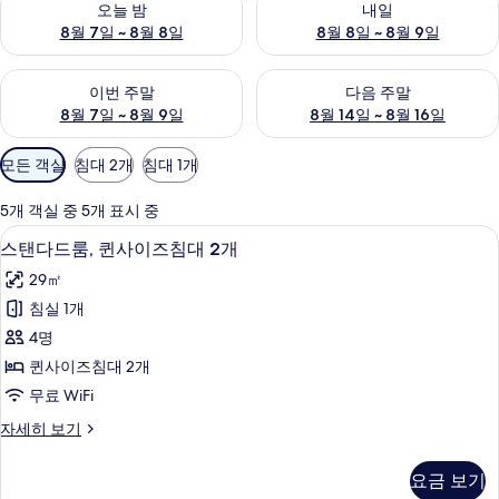
오늘 밤
내일
8월 7일 ~ 8월 8일
8월 8일 ~ 8월 9일
이번 주말 예약 가능 여부 확인, 8월 7일 ~ 8월 9일
다음 주말 예약 가능 여부 확인, 8월
이번 주말
다음 주말
8월 7일 ~ 8월 9일
8월 14일 ~ 8월 16일
객
모든 객실
침대 2개
침대 1개
실
에
5개 객실 중 5개 표시 중
사
스탠다드룸, 퀸사이즈침대 2개 | 고급 침구,
스
6
스탠다드룸, 퀸사이즈침대 2개
용
탠
가
29㎡
다
능
침실 1개
드
한
4명
룸,
필
퀸사이즈침대 2개
터
퀸
무료 WiFi
사
스
자세히 보기
이
탠
즈
다
요금 보기
드
침