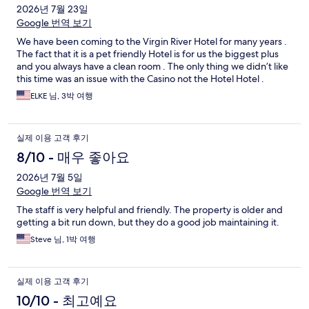
2026년 7월 23일
Google 번역 보기
We have been coming to the Virgin River Hotel for many years .
The fact that it is a pet friendly Hotel is for us the biggest plus
and you always have a clean room . The only thing we didn’t like
this time was an issue with the Casino not the Hotel Hotel .
ELKE 님, 3박 여행
실제 이용 고객 후기
8/10 - 매우 좋아요
2026년 7월 5일
Google 번역 보기
The staff is very helpful and friendly. The property is older and
getting a bit run down, but they do a good job maintaining it.
Steve 님, 1박 여행
실제 이용 고객 후기
10/10 - 최고예요