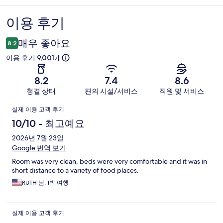
이용 후기
이
용
매우 좋아요
8.2
후
이용 후기 9,001개
기
8.2
7.4
8.6
청결 상태
편의 시설/서비스
직원 및 서비스
이
실제 이용 고객 후기
용
10/10 - 최고예요
후
2026년 7월 23일
Google 번역 보기
기
Room was very clean, beds were very comfortable and it was in
short distance to a variety of food places.
RUTH 님, 1박 여행
실제 이용 고객 후기