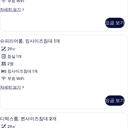
보
무료 WiFi
히
사
기
보
슈
자세히 보기
이
기
피
즈
리
요금 보기
어
침
룸,
대
퀸
슈피리어룸, 킹사이즈침대 1개 | 고급 침구,
슈
14
사
슈피리어룸, 킹사이즈침대 1개
2
피
이
개
29㎡
즈
리
사
침
침실 1개
어
대
진
2명
2
룸,
모
개
킹사이즈침대 1개
킹
자
두
무료 WiFi
세
사
보
히
슈
자세히 보기
이
보
피
기
기
즈
리
요금 보기
어
침
룸,
대
킹
고급 침구, 암막 커튼, 무료 WiFi, 침대 
디
7
사
디럭스룸, 퀸사이즈침대 2개
1
럭
이
개
29㎡
즈