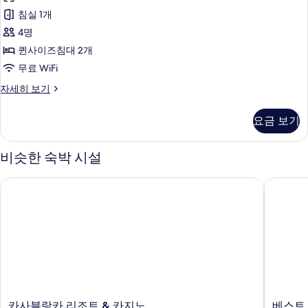
스
사
침
침실 1개
룸,
대
진
4명
1
퀸
모
개
퀸사이즈침대 2개
사
자
두
무료 WiFi
세
이
보
히
디
자세히 보기
즈
보
럭
기
기
침
스
요금 보기
룸,
대
퀸
2
사
비슷한 숙박 시설
이
개
즈
사
카사블랑카 리조트 & 카지노
베스트 
침
진
대
2
모
개
두
자
세
보
히
기
보
기
카
베
카사블랑카 리조트 & 카지노
베스트