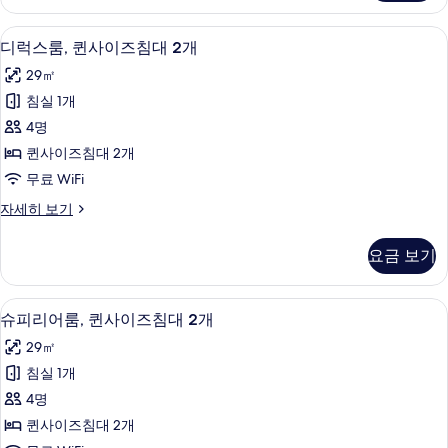
룸,
대
퀸
디럭스룸, 퀸사이즈침대 2개 | 고급 침구, 
디
5
사
디럭스룸, 퀸사이즈침대 2개
2
럭
이
개
29㎡
즈
스
사
침
침실 1개
룸,
대
진
4명
2
퀸
모
개
퀸사이즈침대 2개
사
자
두
무료 WiFi
세
이
보
히
디
자세히 보기
즈
보
럭
기
기
침
스
요금 보기
룸,
대
퀸
2
사
고급 침구, 암막 커튼, 무료 WiFi, 침대 
슈
7
이
개
슈피리어룸, 퀸사이즈침대 2개
피
즈
사
29㎡
침
리
진
대
침실 1개
어
2
모
4명
개
룸,
두
자
퀸사이즈침대 2개
퀸
세