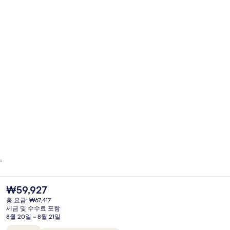
현
₩59,927
재
총 요금: ₩67,417
가
세금 및 수수료 포함
격
8월 20일 ~ 8월 21일
은