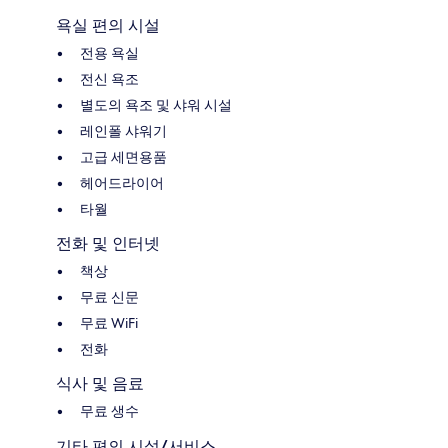
욕실 편의 시설
전용 욕실
전신 욕조
별도의 욕조 및 샤워 시설
레인폴 샤워기
고급 세면용품
헤어드라이어
타월
전화 및 인터넷
책상
무료 신문
무료 WiFi
전화
식사 및 음료
무료 생수
기타 편의 시설/서비스