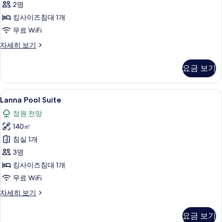
2명
모
킹사이즈침대 1개
두
무료 WiFi
보
기
Lanna
자세히 보기
Riverfront
Suite
요금 보기
자
세
히
Lanna
Lanna Pool Suite | 고급 침구, 미니바
5
보
Lanna Pool Suite
Pool
기
정원 전망
Suite
140㎡
사
침실 1개
진
3명
모
킹사이즈침대 1개
두
무료 WiFi
보
기
Lanna
자세히 보기
Pool
Suite
요금 보기
자