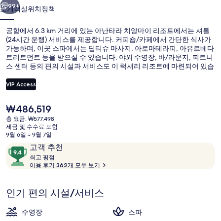
이
99+
소개
객실
위치
정책
리
공항에서 6.3 km 거리에 있는 아난타라 치앙마이 리조트에서는 셔틀
조
(24시간 운행) 서비스를 제공합니다. 커피숍/카페에서 간단한 식사가
가능하며, 이곳 스파에서는 딥티슈 마사지, 아로마테라피, 아유르베다
트
트리트먼트 등을 받으실 수 있습니다. 야외 수영장, 바/라운지, 피트니
의
스 센터 등의 편의 시설과 서비스도 이 럭셔리 리조트에 마련되어 있습
니다. 많은 분들이 이곳의 친절한 고객 서비스 및 전반적인 숙박 시설
사
상태에 굉장히 만족했습니다.
VIP Access
진
현
₩486,519
Lanna Pool Suite | 고급 침구, 미니바
갤
재
총 요금: ₩577,498
가
세금 및 수수료 포함
러
격
9월 6일 ~ 9월 7일
은
리
이
10
고객 추천
₩486,519
용
최
점
최고 평점
고
이용 후기 362개 모두 보기
후
만
기
점
평
중
인기 편의 시설/서비스
점
9.4
점,
수영장
스파