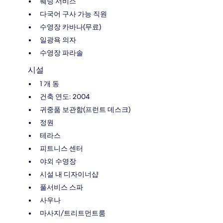
웨딩 서비스
다국어 구사 가능 직원
수영장 카바나(무료)
일광욕 의자
수영장 파라솔
시설
1 개 동
건축 연도: 2004
귀중품 보관함(프런트 데스크)
정원
테라스
피트니스 센터
야외 수영장
시설 내 디자이너샵
풀서비스 스파
사우나
마사지/트리트먼트룸