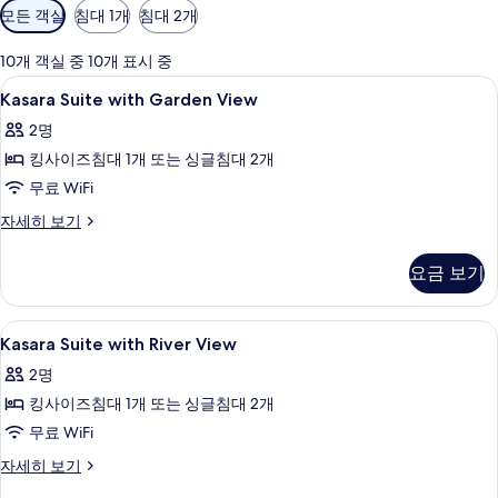
객
모든 객실
침대 1개
침대 2개
실
에
10개 객실 중 10개 표시 중
사
Kasara
고급 침구, 미니바, 객실 내 금고, 책상
6
Kasara Suite with Garden View
용
Suite
가
2명
with
능
킹사이즈침대 1개 또는 싱글침대 2개
Garden
한
View
무료 WiFi
필
사
Kasara
자세히 보기
터
Suite
진
with
모
요금 보기
Garden
두
View
자
보
Kasara
고급 침구, 미니바, 객실 내 금고, 책상
12
세
Kasara Suite with River View
Suite
기
히
2명
보
with
기
킹사이즈침대 1개 또는 싱글침대 2개
River
View
무료 WiFi
사
Kasara
자세히 보기
Suite
진