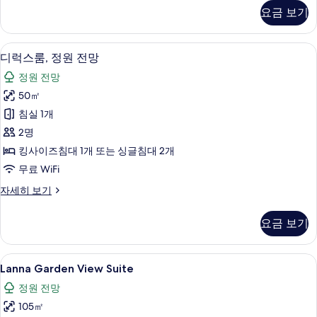
with
모
요금 보기
River
두
View
자
보
디럭스룸, 정원 전망 | 고급 침구, 미니바,
디
7
세
디럭스룸, 정원 전망
기
럭
히
정원 전망
보
스
기
50㎡
룸,
침실 1개
정
2명
원
킹사이즈침대 1개 또는 싱글침대 2개
전
무료 WiFi
망
디
자세히 보기
사
럭
진
스
요금 보기
룸,
모
정
두
원
Lanna
Lanna Garden View Suite | 고급 침
6
전
Lanna Garden View Suite
보
Garden
망
기
정원 전망
자
View
세
105㎡
Suite
히