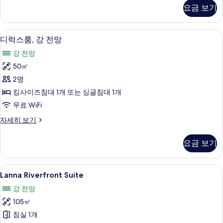
View
요금 보기
Suite
자
세
디럭스룸, 강 전망 | 고급 침구, 미니바, 
디
6
히
디럭스룸, 강 전망
럭
보
강 전망
기
스
50㎡
룸,
2명
강
킹사이즈침대 1개 또는 싱글침대 1개
전
무료 WiFi
망
디
자세히 보기
사
럭
진
스
요금 보기
룸,
모
강
두
전
Lanna
Lanna Riverfront Suite | 고급 침구
6
망
Lanna Riverfront Suite
보
Riverfront
자
기
강 전망
세
Suite
히
105㎡
사
보
침실 1개
진
기