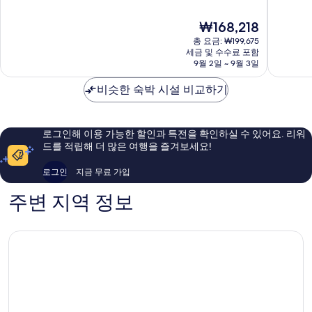
창
앙
만
만
클
마
점
점
현
₩168,218
란
이
중
중
재
더
9.6
9.6
총 요금: ₩199,675
요
매
점,
점,
세금 및 수수료 포함
금
9월 2일 ~ 9월 3일
핑
최
최
₩168,218
바
고
고
비슷한 숙박 시설 비교하기
이
예
예
IHG
요,
요,
Chiang
이
이
Mai
용
용
로그인해 이용 가능한 할인과 특전을 확인하실 수 있어요. 리워
후
후
드를 적립해 더 많은 여행을 즐겨보세요!
기
기
640
330
로그인
지금 무료 가입
개
개
주변 지역 정보