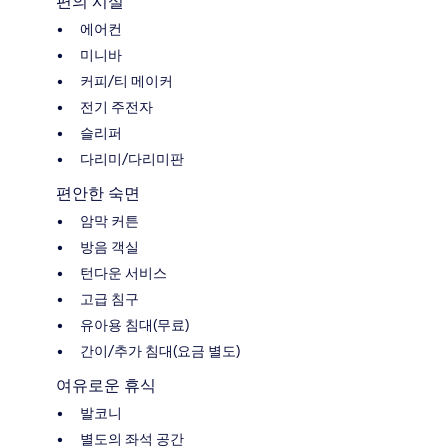
편의 시설
에어컨
미니바
커피/티 메이커
전기 주전자
슬리퍼
다리미/다리미판
편안한 숙면
암막 커튼
방음 객실
턴다운 서비스
고급 침구
유아용 침대(무료)
간이/추가 침대(요금 별도)
여유로운 휴식
발코니
별도의 좌석 공간