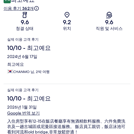
기
이용 후기 362개
9.6
9.2
9.6
청결 상태
위치
직원 및 서비스
이
실제 이용 고객 후기
용
10/10 - 최고예요
후
2024년 6월 17일
최고에요
기
CHANMO 님, 2박 여행
실제 이용 고객 후기
10/10 - 최고예요
2026년 1월 31일
Google 번역 보기
入住房型享有12-15在飯店餐廳享有無酒精飲料服務、六件免費洗
衣及一趟古城區或尼曼區接送服務。 飯店員工親切，飯店泳池可
看到河流和old bridge,非常放鬆舒適！