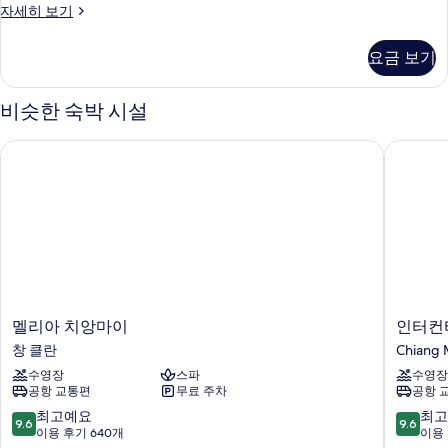
사
Deluxe
자세히 보기
Room
진
with
모
요금 보기
Garden
두
View
자
비슷한 숙박 시설
보
세
기
히
멜리아 치앙마이
인터컨티넨
보
기
멜
인
멜리아 치앙마이
인터컨티
리
터
창 클란
Chiang 
아
컨
수영장
스파
수영장
치
티
공항 교통편
무료 주차
공항 
앙
넨
마
탈
10
10
최고예요
최고
9.6
9.6
이
치
점
점
이용 후기 640개
이용 