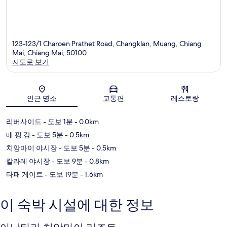
123-123/1 Charoen Prathet Road, Changklan, Muang, Chiang
Mai, Chiang Mai, 50100
지도로 보기
지도
인근 명소
교통편
레스토랑
리버사이드
- 도보 1분
- 0.0km
매 핑 강
- 도보 5분
- 0.5km
치앙마이 야시장
- 도보 5분
- 0.5km
칼라레 야시장
- 도보 9분
- 0.8km
타패 게이트
- 도보 19분
- 1.6km
이 숙박 시설에 대한 정보