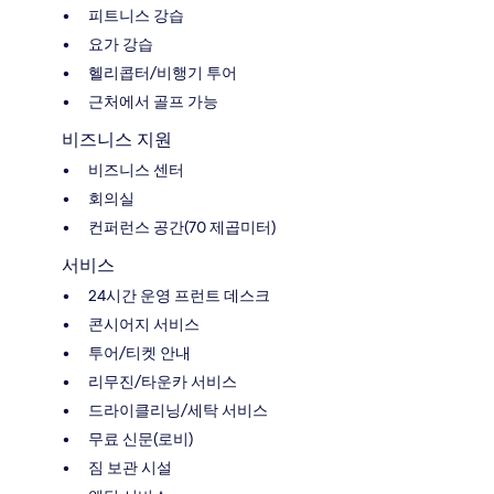
피트니스 강습
요가 강습
헬리콥터/비행기 투어
근처에서 골프 가능
비즈니스 지원
비즈니스 센터
회의실
컨퍼런스 공간(70 제곱미터)
서비스
24시간 운영 프런트 데스크
콘시어지 서비스
투어/티켓 안내
리무진/타운카 서비스
드라이클리닝/세탁 서비스
무료 신문(로비)
짐 보관 시설