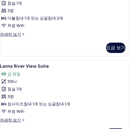
사
침실 1개
보
기
진
3명
모
더블침대 1개 또는 싱글침대 2개
두
무료 WiFi
보
Lanna
자세히 보기
Garden
기
View
요금 보기
Suite
자
세
Lanna
Lanna River View Suite | 고급 침구
6
히
Lanna River View Suite
River
보
강 전망
기
View
105㎡
Suite
사
침실 1개
진
3명
모
킹사이즈침대 1개 또는 싱글침대 1개
두
무료 WiFi
보
Lanna
자세히 보기
River
기