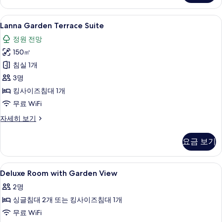
세
히
Lanna
Lanna Garden Terrace Suite | 고
4
보
Lanna Garden Terrace Suite
Garden
기
정원 전망
Terrace
150㎡
Suite
사
침실 1개
진
3명
모
킹사이즈침대 1개
두
무료 WiFi
보
Lanna
자세히 보기
Garden
기
Terrace
요금 보기
Suite
자
세
Deluxe
고급 침구, 미니바, 객실 내 금고, 책상
6
히
Deluxe Room with Garden View
Room
보
2명
기
with
싱글침대 2개 또는 킹사이즈침대 1개
Garden
View
무료 WiFi