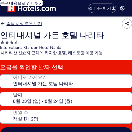
본문 내용으로 건너뛰기
앱 다운 받기
숙박 시설 모두 보기
인터내셔널 가든 호텔 나리타
3.5
International Garden Hotel Narita
성
나리타산 신쇼지 근처에 위치한 호텔, 레스토랑 이용 가능
급
숙
요금을 확인할 날짜 선택
박
시
어디로 가세요?
설
날짜
인원 수