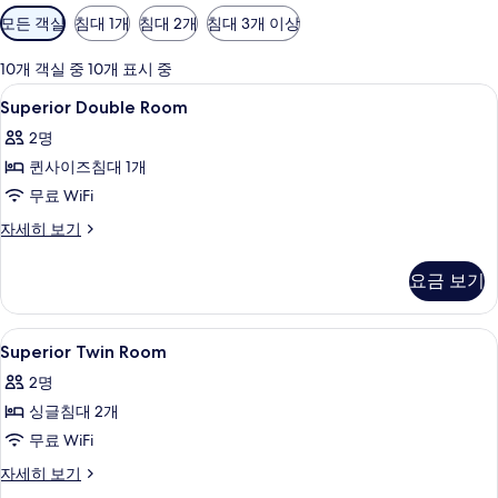
객
모든 객실
침대 1개
침대 2개
침대 3개 이상
실
에
10개 객실 중 10개 표시 중
사
Superior
고급 침구, 객실 내 금고, 책상, 암막 커튼
8
Superior Double Room
용
Double
가
2명
Room
능
퀸사이즈침대 1개
사
한
무료 WiFi
진
필
모
Superior
자세히 보기
터
Double
두
Room
요금 보기
보
자
세
기
히
Superior
고급 침구, 객실 내 금고, 책상, 암막 커튼
7
보
Superior Twin Room
Twin
기
2명
Room
싱글침대 2개
사
무료 WiFi
진
모
Superior
자세히 보기
Twin