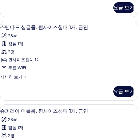
두
Room
요금 보기
보
자
세
기
히
고급 침구, 객실 내 금고, 책상, 암막 커튼
스
6
보
스탠다드 싱글룸, 퀸사이즈침대 1개, 금연
탠
기
28㎡
다
침실 1개
드
2명
싱
퀸사이즈침대 1개
글
무료 WiFi
룸,
스
자세히 보기
퀸
탠
사
다
요금 보기
드
이
싱
즈
글
고급 침구, 객실 내 금고, 책상, 암막 커튼
슈
6
룸,
슈피리어 더블룸, 퀸사이즈침대 1개, 금연
침
피
퀸
대
28㎡
사
리
이
1
침실 1개
어
즈
개,
2명
침