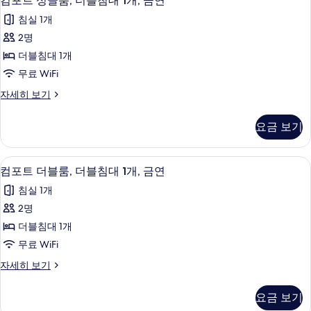
컴포트 싱글룸, 더블침대 1개, 금연
2
포
글
개,
침실 1개
침
트
금
대
2명
싱
2
연
더블침대 1개
개,
글
사
금
무료 WiFi
룸,
연
진
컴
자세히 보기
자
더
포
모
세
블
트
히
두
요금 보기
싱
보
침
보
글
기
대
룸,
기
고급 침구, 객실 내 금고, 책상, 암막 커튼
컴
1
더
컴포트 더블룸, 더블침대 1개, 금연
1
포
블
개,
침실 1개
침
트
금
대
2명
더
1
연
더블침대 1개
개,
블
사
금
무료 WiFi
룸,
연
진
컴
자세히 보기
자
더
포
모
세
블
트
히
두
요금 보기
더
보
침