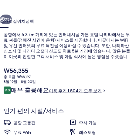
든
이전
다음
호
75+
소개
객실
위치
정책
텔
공항에서 6.3 km 거리에 있는 인터내셔널 가든 호텔 나리타에서는 무
나
료 셔틀(정해진 시간에 운행) 서비스를 제공합니다. 이곳에서는 WiFi
및 유선 인터넷의 무료 특전을 이용하실 수 있습니다. 또한, 나리타산
리
신쇼지 및 나리타 오모테산도도 차로 5분 거리에 있습니다. 많은 분들
타
이 이곳의 친절한 고객 서비스 및 아침 식사에 높은 평점을 주셨습니
다.
의
현
₩56,355
재
사
총 요금: ₩68,197
가
8월 19일 ~ 8월 20일
숙박 시설 입구
진
격
이
매우 훌륭해요
9.0
이용 후기 1,504개 모두 보기
은
10점 만점 중 9.0점.
갤
용
₩56,355
후
러
기
인기 편의 시설/서비스
리
공항 교통편
주차 가능
무료 WiFi
레스토랑