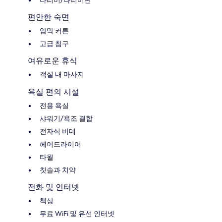
다리미/다리미판
편안한 숙면
암막 커튼
고급 침구
여유로운 휴식
객실 내 마사지
욕실 편의 시설
전용 욕실
샤워기/욕조 결합
전자식 비데
헤어드라이어
타월
칫솔과 치약
전화 및 인터넷
책상
무료 WiFi 및 유선 인터넷