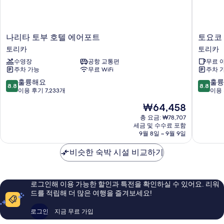
연
모
자
세
두
히
나
토
나리타 토부 호텔 에어포트
토요코
보
보
리
요
토리카
토리카
기
기
타
코
수영장
공항 교통편
무료 
토
인
주차 가능
무료 WiFi
주차 
부
나
호
리
10
10
훌륭해요
훌륭
8.8
8.8
텔
타
점
점
이용 후기 7,233개
이용 
에
에
만
만
현
₩64,458
어
어
점
점
재
포
포
중
중
총 요금: ₩78,707
요
트
세금 및 수수료 포함
트
8.8
8.8
금
9월 8일 ~ 9월 9일
토
혼
점,
점,
₩64,458
리
칸
훌
훌
비슷한 숙박 시설 비교하기
카
토
륭
륭
리
해
해
카
요,
요,
이
이
로그인해 이용 가능한 할인과 특전을 확인하실 수 있어요. 리워
용
용
드를 적립해 더 많은 여행을 즐겨보세요!
후
후
기
기
로그인
지금 무료 가입
7,233
2,058