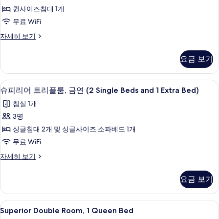
더
금
대
퀸사이즈침대 1개
블
1
연
무료 WiFi
개,
룸,
사
금
슈
자세히 보기
퀸
연
피
진
자
사
리
모
요금 보기
세
어
이
히
두
더
즈
보
블
보
고급 침구, 객실 내 금고, 책상, 암막 커튼
슈
기
7
룸,
슈피리어 트리플룸, 금연 (2 Single Beds and 1 Extra Bed)
침
기
피
퀸
대
침실 1개
사
리
이
1
3명
어
즈
개,
싱글침대 2개 및 싱글사이즈 소파베드 1개
침
트
금
대
무료 WiFi
리
1
연
슈
자세히 보기
개,
플
피
사
금
룸,
리
연
진
요금 보기
어
자
금
모
트
세
연
리
히
두
Superior
고급 침구, 객실 내 금고, 책상, 암막 커튼
12
플
Superior Double Room, 1 Queen Bed
(2
보
Double
보
룸,