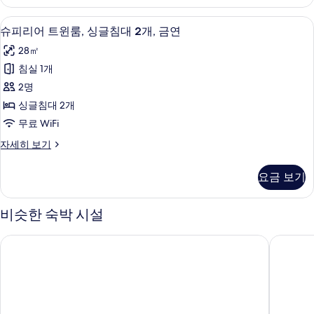
보
블
기
대
룸,
기
슈피리어 트윈룸, 싱글침대 2개, 금연 | 
슈
6
더
슈피리어 트윈룸, 싱글침대 2개, 금연
1
피
블
개,
28㎡
침
리
금
대
침실 1개
어
1
연
2명
개,
트
사
금
싱글침대 2개
윈
연
진
무료 WiFi
자
룸,
모
세
슈
자세히 보기
싱
히
피
두
보
글
리
보
요금 보기
기
어
침
기
트
대
윈
비슷한 숙박 시설
룸,
2
싱
개,
나리타 토부 호텔 에어포트
토요코 
글
금
침
대
연
2
사
개,
금
진