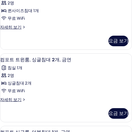
기
Single
2명
금
Room,
기
Beds
연
퀸사이즈침대 1개
1
(2
and
Queen
무료 WiFi
Single
1
Bed
Beds
Superior
자세히 보기
Extra
and
사
Double
Bed)
1
Room,
진
요금 보기
Extra
사
1
Bed)
모
Queen
진
자
Bed
두
고급 침구, 객실 내 금고, 책상, 암막 커튼
컴
세
모
1
자
컴포트 트윈룸, 싱글침대 2개, 금연
보
히
포
세
두
침실 1개
보
히
기
트
보
기
보
2명
트
기
기
싱글침대 2개
윈
무료 WiFi
룸,
컴
자세히 보기
싱
포
글
트
요금 보기
트
침
윈
대
룸,
고급 침구, 객실 내 금고, 책상, 암막 커튼
컴
1
싱