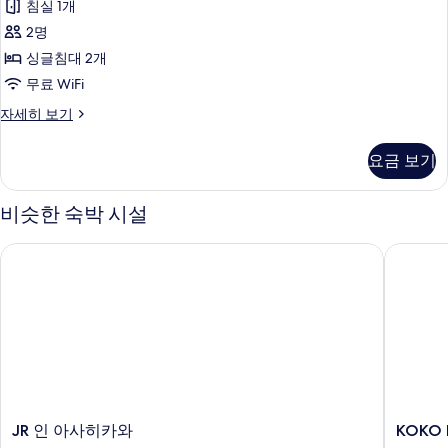
연
두
침실 1개
드
자
보
2명
세
트
히
기
싱글침대 2개
윈
보
무료 WiFi
기
룸,
스
자세히 보기
금
탠
연
다
요금 보기
드
(Universal)
트
사
윈
비슷한 숙박 시설
룸,
진
금
모
JR 인 아사히카와
KOKO 
연
두
(Universal)
자
보
세
기
히
보
기
JR
KOKO
JR 인 아사히카와
KOKO
인
HOTEL