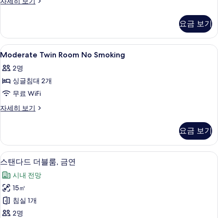
Standard
자세히 보기
Twin
진
Room
모
요금 보기
No
두
Smoking
자
보
Moderate
책상, 암막 커튼, 방음 설비, 무료 WiFi
1
세
Moderate Twin Room No Smoking
Twin
기
히
2명
보
Room
기
싱글침대 2개
No
Smoking
무료 WiFi
사
Moderate
자세히 보기
Twin
진
Room
모
요금 보기
No
두
Smoking
자
보
스탠다드 더블룸, 금연 | 책상, 암막 커튼, 
스
9
세
스탠다드 더블룸, 금연
기
탠
히
시내 전망
보
다
기
15㎡
드
침실 1개
더
2명