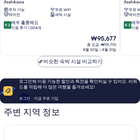
Asahikawa
Asahika
아
아
주차 가능
무료 WiFi
무료 W
사
사
에어컨
세탁 시설
에어컨
히
히
카
카
10
10
매우 훌륭해요
매우
9.2
8.2
와
와
점
점
이용 후기 1,004개
이용 
Asahikawa
스
만
만
현
₩95,677
테
점
점
재
이
중
중
총 요금: ₩115,770
요
8월 30일 ~ 8월 31일
션
9.2
8.2
금
Asahika
점,
점,
₩95,677
비슷한 숙박 시설 비교하기
매
매
우
우
훌
좋
륭
아
로그인해 이용 가능한 할인과 특전을 확인하실 수 있어요. 리워
해
요,
드를 적립해 더 많은 여행을 즐겨보세요!
요,
이
이
용
로그인
지금 무료 가입
용
후
후
기
주변 지역 정보
기
1,518
1,004
개
개