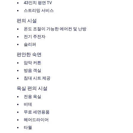
43인치 평면 TV
스트리밍 서비스
편의 시설
온도 조절이 가능한 에어컨 및 난방
전기 주전자
슬리퍼
편안한 숙면
암막 커튼
방음 객실
침대 시트 제공
욕실 편의 시설
전용 욕실
비데
무료 세면용품
헤어드라이어
타월