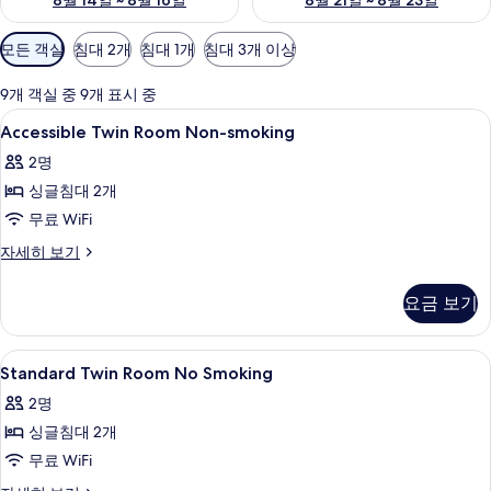
8월 14일 ~ 8월 16일
8월 21일 ~ 8월 23일
객
모든 객실
침대 2개
침대 1개
침대 3개 이상
실
에
9개 객실 중 9개 표시 중
사
Accessible
책상, 암막 커튼, 방음 설비, 무료 WiFi
1
Accessible Twin Room Non-smoking
용
Twin
가
2명
Room
능
싱글침대 2개
Non-
한
smoking
무료 WiFi
필
사
Accessible
자세히 보기
터
Twin
진
Room
모
요금 보기
Non-
두
smoking
자
보
Standard
책상, 암막 커튼, 방음 설비, 무료 WiFi
1
세
Standard Twin Room No Smoking
Twin
기
히
2명
보
Room
기
싱글침대 2개
No
Smoking
무료 WiFi
사