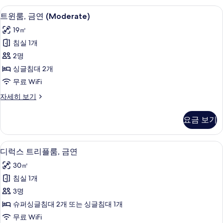
모
윈
트윈룸, 금연 (Moderate) | 책상, 암막 
트
8
룸,
트윈룸, 금연 (Moderate)
두
윈
금
보
19㎡
연
룸,
자
기
침실 1개
금
세
2명
히
연
보
싱글침대 2개
(Moderate)
기
무료 WiFi
사
트
자세히 보기
진
윈
모
룸,
요금 보기
금
두
연
보
(Moderate)
디럭스 트리플룸, 금연 | 책상, 암막 커튼, 
디
7
자
기
디럭스 트리플룸, 금연
럭
세
30㎡
히
스
보
침실 1개
트
기
3명
리
슈퍼싱글침대 2개 또는 싱글침대 1개
플
무료 WiFi