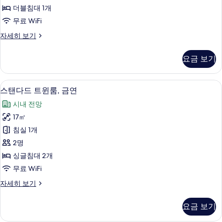
블
더블침대 1개
룸,
무료 WiFi
금
스
자세히 보기
연
탠
사
다
요금 보기
드
진
더
모
블
스탠다드 트윈룸, 금연 | 책상, 암막 커튼, 
스
8
룸,
스탠다드 트윈룸, 금연
두
탠
금
보
시내 전망
연
다
자
기
17㎡
드
세
침실 1개
히
트
보
2명
윈
기
싱글침대 2개
룸,
무료 WiFi
금
스
자세히 보기
연
탠
사
다
요금 보기
드
진
트