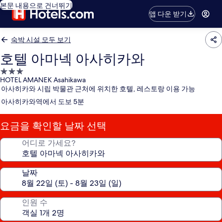
본문 내용으로 건너뛰기
앱 다운 받기
숙박 시설 모두 보기
호텔 아마넥 아사히카와
3.0
HOTEL AMANEK Asahikawa
성
아사히카와 시립 박물관 근처에 위치한 호텔, 레스토랑 이용 가능
급
아사히카와역에서 도보 5분
숙
박
요금을 확인할 날짜 선택
시
설
어디로 가세요?
날짜
인원 수