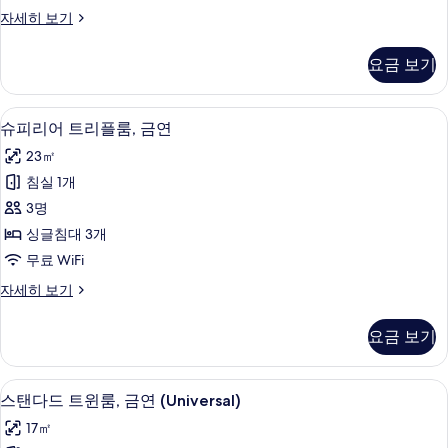
룸,
디
자세히 보기
금
럭
연
스
요금 보기
트
사
리
진
플
슈피리어 트리플룸, 금연 | 책상, 암막 커튼
슈
9
룸,
슈피리어 트리플룸, 금연
모
피
금
두
23㎡
연
리
자
보
침실 1개
어
세
기
3명
히
트
보
싱글침대 3개
리
기
무료 WiFi
플
슈
자세히 보기
룸,
피
금
리
요금 보기
어
연
트
사
리
스탠다드 트윈룸, 금연 (Universal) | 책
스
6
플
스탠다드 트윈룸, 금연 (Universal)
진
탠
룸,
모
17㎡
금
다