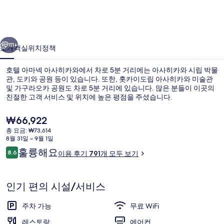
아
사
이전
다음
히
111+
소개
객실
위치
정책
카
호텔 아마넥 아사히카와에서 차로 5분 거리에는 아사히카와 시립 박물
와
관, 도키와 공원 등이 있습니다. 또한, 홋카이도립 아사히카와 미술관
및 가구라오카 공원도 차로 5분 거리에 있습니다. 많은 분들이 이곳의
의
친절한 고객 서비스 및 위치에 높은 평점을 주셨습니다.
사
현
₩66,922
진
재
총 요금: ₩73,614
가
갤
8월 31일 ~ 9월 1일
격
이
훌륭해요
8.6
리셉션
러
이용 후기 791개 모두 보기
은
10점 만점 중 8.6점.
용
₩66,922
리
후
기
인기 편의 시설/서비스
주차 가능
무료 WiFi
레스토랑
에어컨