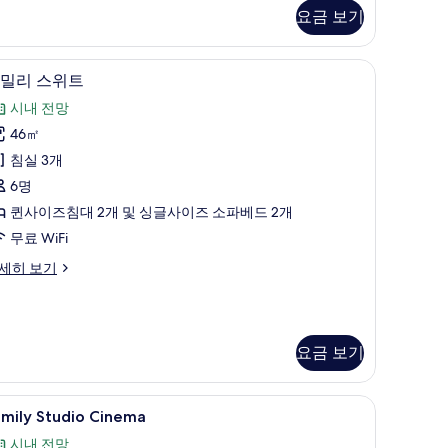
층
요금 보기
사
구, 오리/거위털 이불, 메모리폼 침대, 미니바
진
패밀리 스위트 | 시내 전망
패
10
밀리 스위트
모
밀
시내 전망
두
리
46㎡
보
스
침실 3개
기
위
6명
트
퀸사이즈침대 2개 및 싱글사이즈 소파베드 2개
사
무료 WiFi
진
세히 보기
모
두
보
요금 보기
기
cess for 1 Hour/Day) | 저자극성 침구, 오리/거위털 이불, 메모리폼 침대, 미니바
amily
Family Studio Cinema | 
7
amily Studio Cinema
tudio
시내 전망