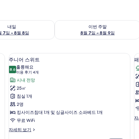
여부 확인, 8월 7일 ~ 8월 8일
이번 주말 예약 가능 여부 확인, 8월 7일 
내일
이번 주말
 7일 ~ 8월 8일
8월 7일 ~ 8월 9일
주니어 스위트 | 저자극성 침구, 오리/거
주
4
주니어 스위트
패
니
훌륭해요
8.6
8.6점 만점 중 10점
어
(이
이용 후기 4개
용
스
시내 전망
룸
후
위
25㎡
기
트
침실 1개
4
사
2명
개)
진
킹사이즈침대 1개 및 싱글사이즈 소파베드 1개
패
자
모
무료 WiFi
밀
두
실
리
주
자세히 보기
룸,
니
1
보