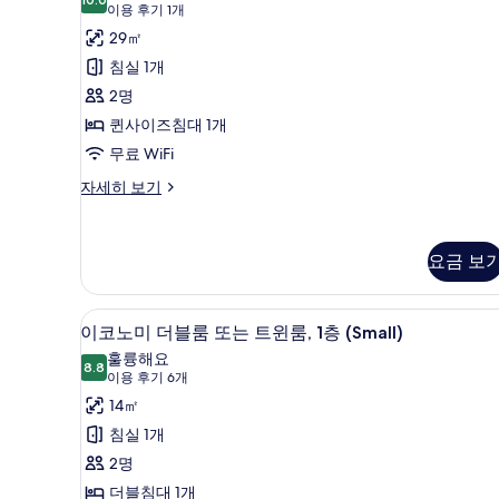
자
10.0점 만점 중 10점
트
(이
이용 후기 1개
세
용
(wellness
29㎡
히
후
보
with
침실 1개
기
기
private
2명
1
Spa)
퀸사이즈침대 1개
개)
사
무료 WiFi
진
스
자세히 보기
모
위
트
두
(wellness
보
요금 보
with
기
private
Spa)
저자극성 침구, 오리/거위털 이불
이
자
7
이코노미 더블룸 또는 트윈룸, 1층 (Small)
세
코
훌륭해요
히
8.8
8.8점 만점 중 10점
노
(이
이용 후기 6개
보
용
미
14㎡
기
후
더
침실 1개
기
블
2명
6
룸
더블침대 1개