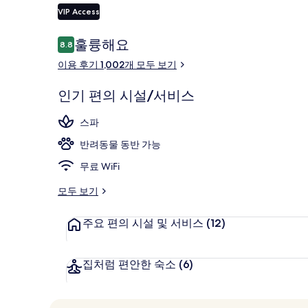
VIP Access
이
훌륭해요
8.8
10점 만점 중 8.8점.
사우나, 온수 
용
이용 후기 1,002개 모두 보기
후
기
인기 편의 시설/서비스
스파
반려동물 동반 가능
무료 WiFi
모두 보기
주요 편의 시설 및 서비스
(12)
집처럼 편안한 숙소
(6)