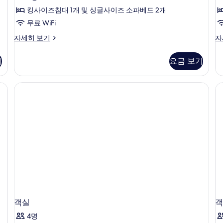
개)
기
자
사
킹사이즈침대 1개 및 싱글사이즈 소파베드 2개
세
히
진
무료 WiFi
보
모
패
이
자세히 보기
자
기
밀
그
두
리
제
기
요금 보기
보
스
큐
튜
티
기
디
브
저자극성 침구, 오리/거위털 이불, 메모리폼 침대, 미니바
오
더
자
블
세
룸
히
또
보
는
기
트
윈
룸
자
세
히
보
기
객실
객
4명