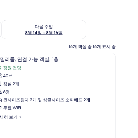
~ 8월 9일
다음 주말 예약 가능 여부 확인, 8월 14일 ~ 8월 16일
다음 주말
8월 14일 ~ 8월 16일
16개 객실 중 16개 표시 중
위털 이불, 메모리폼 침대, 미니바
패밀리룸, 연결 가능 객실, 1층 | 저자극성 침구
패
7
밀리룸, 연결 가능 객실, 1층
밀
정원 전망
리
40㎡
,
침실 2개
연
6명
결
퀸사이즈침대 2개 및 싱글사이즈 소파베드 2개
가
무료 WiFi
능
세히 보기
객
,