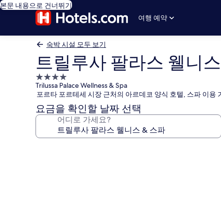
본문 내용으로 건너뛰기
여행 예약
숙박 시설 모두 보기
트릴루사 팔라스 웰니스 
4.0
Trilussa Palace Wellness & Spa
성
포르타 포르테세 시장 근처의 아르데코 양식 호텔, 스파 이용 
급
요금을 확인할 날짜 선택
숙
어디로 가세요?
박
시
설
트
릴
루
사
팔