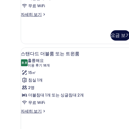
개)
또
무료 WiFi
는
이
자세히 보기
코
트
노
윈
미
더
요금 보
룸,
블
1
룸
층
스탠다드 더블룸 또는 트윈룸 | 
스
또
7
스탠다드 더블룸 또는 트윈룸
는
(Small)
탠
훌륭해요
트
8.8
사
8.8점 만점 중 10점
다
(이
이용 후기 18개
윈
룸,
진
용
드
15㎡
1
후
모
더
침실 1개
층
기
두
(Small)
블
2명
18
자
보
룸
더블침대 1개 또는 싱글침대 2개
개)
세
기
히
또
무료 WiFi
보
는
스
자세히 보기
기
탠
트
다
윈
드