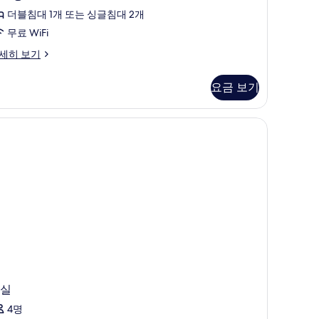
개)
블
더블침대 1개 또는 싱글침대 2개
룸
무료 WiFi
또
세히 보기
는
요금 보기
트
윈
룸
사
진
모
두
보
기
실
4명