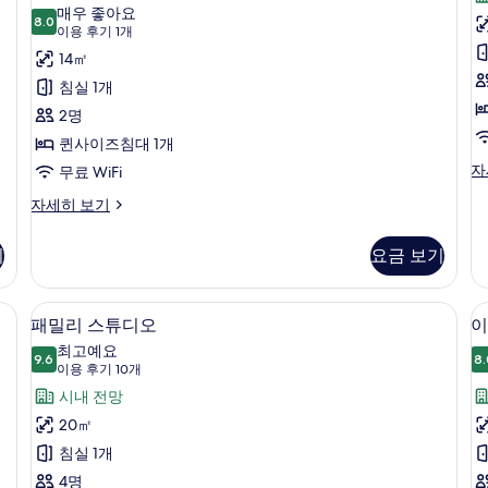
세
C
사
매우 좋아요
히
8.0
8.0점 만점 중 10점
(이
이용 후기 1개
이
보
용
14㎡
기
즈
후
침실 1개
침
기
2명
대
1
퀸사이즈침대 1개
1
개)
Fa
자
무료 WiFi
개
St
(Private
룸,
자세히 보기
Ci
퀸
Spa
자
사
세
Access
기
요금 보기
이
히
for
즈
보
침
1
기
, 메모리폼 침대, 미니바
패밀리 스튜디오 | 저자극성 침구, 오리
패
7
대
패밀리 스튜디오
이
Hour/Day)
밀
1
최고예요
사
개
9.6
8.
9.6점 만점 중 10점
리
(이
이용 후기 10개
(Private
진
용
스
시내 전망
Spa
모
후
Access
튜
20㎡
두
for
기
디
침실 1개
1
10
보
Hour/Day)
오
4명