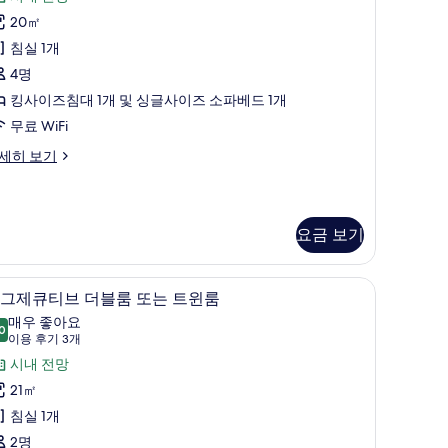
inema
20㎡
사
침실 1개
진
4명
모
킹사이즈침대 1개 및 싱글사이즈 소파베드 1개
두
무료 WiFi
보
기
mily
세히 보기
udio
nema
요금 보기
/거위털 이불, 메모리폼 침대, 미니바
이그제큐티브 더블룸 또는 트윈룸 | 저자극성 침
이
8
그제큐티브 더블룸 또는 트윈룸
그
매우 좋아요
0
8.0점 만점 중 10점
제
(이
이용 후기 3개
용
큐
시내 전망
후
티
21㎡
기
브
침실 1개
3
더
2명