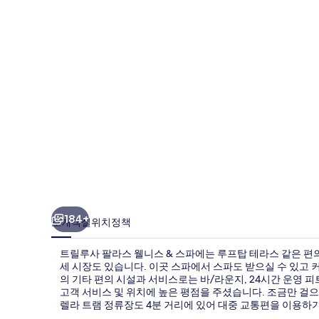
라
스
웰
니
스
&
스
파
의
사
184+
소개
객실
위치
정책
진
트릴루사 팔라스 웰니스 & 스파에는 루프탑 테라스 같은 편의
갤
세 시장도 있습니다. 이곳 스파에서 스파도 받으실 수 있고
러
의 기타 편의 시설과 서비스로는 바/라운지, 24시간 운영 
고객 서비스 및 위치에 높은 평점을 주셨습니다. 조금만 걸
리
렐라 트램 정류장도 4분 거리에 있어 대중 교통편을 이용하