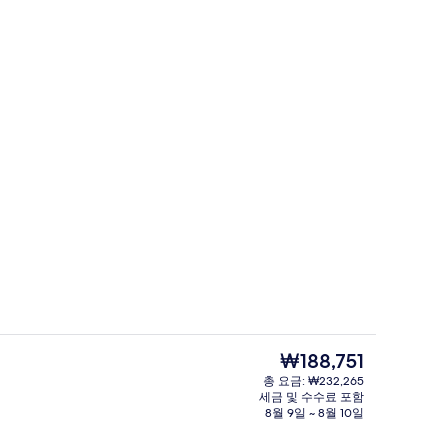
 욕조, 스팀룸, 3 개의 트리트먼트룸
로비 좌석 공간
현
₩188,751
재
총 요금: ₩232,265
가
세금 및 수수료 포함
오
사우나, 온수 욕조, 스팀룸, 3 개의 트
격
8월 9일 ~ 8월 10일
은
₩188,751