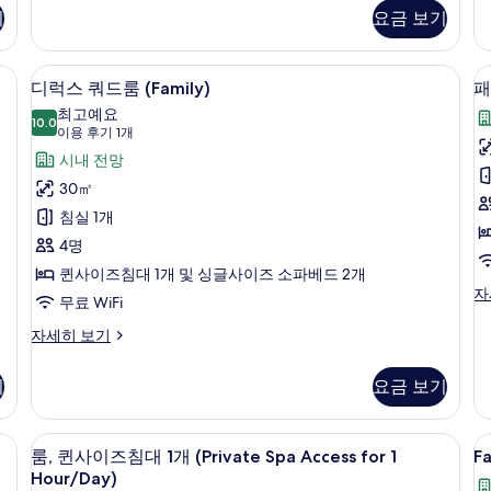
연
어
기
요금 보기
기
결
스
가
위
능
트
 저자극성 침구, 오리/거위털 이불, 메모리폼 침대, 미니바
디럭스 쿼드룸 (Family) | 저자극성 침
디
객
10
자
디럭스 쿼드룸 (Family)
패
실,
럭
세
최고예요
1
히
10.0
10.0점 만점 중 10점
스
(이
이용 후기 1개
층
보
용
쿼
시내 전망
자
기
후
세
드
30㎡
히
기
룸
침실 1개
보
1
기
(Family)
4명
개)
사
퀸사이즈침대 1개 및 싱글사이즈 소파베드 2개
패
자
진
무료 WiFi
밀
모
리
디
자세히 보기
스
럭
두
위
스
보
기
요금 보기
트
쿼
자
기
드
세
룸
vate Spa) | 저자극성 침구, 오리/거위털 이불, 메모리폼 침대, 미니바
룸, 퀸사이즈침대 1개 (Private Spa Ac
F
룸,
히
4
(Family)
룸, 퀸사이즈침대 1개 (Private Spa Access for 1
F
S
보
퀸
자
Hour/Day)
기