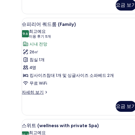
식
보
요금 보
더
기
블
룸
슈피리어 쿼드룸 (Family) |
슈
5
(Plus)
슈피리어 쿼드룸 (Family)
피
자
최고예요
세
9.6
9.6점 만점 중 10점
리
(이
이용 후기 5개
히
용
어
시내 전망
보
후
기
쿼
26㎡
기
드
침실 1개
5
룸
4명
개)
(Family)
킹사이즈침대 1개 및 싱글사이즈 소파베드 2개
사
무료 WiFi
진
슈
자세히 보기
피
모
리
두
요금 보
어
보
쿼
드
기
스위트 (wellness with pri
스
7
룸
스위트 (wellness with private Spa)
위
(Family)
최고예요
10.0