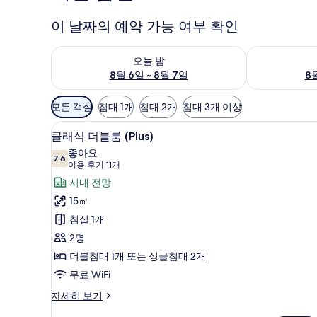
이 날짜의 예약 가능 여부 확인
오늘 밤 예약 가능 여부 확인, 8월 6일 ~ 8월 7일
내일 예약 가능 
오늘 밤
8월 6일 ~ 8월 7일
8월
객
모든 객실
침대 1개
침대 2개
침대 3개 이상
실
객실에서 보이는 전망
클
에
12
클래식 더블룸 (Plus)
래
사
좋아요
7.6
용
7.6점 만점 중 10점
식
(이
이용 후기 11개
가
용
더
시내 전망
능
후
블
15㎡
한
기
룸
침실 1개
필
11
(Plus)
2명
터
개)
사
더블침대 1개 또는 싱글침대 2개
진
무료 WiFi
모
클
자세히 보기
래
두