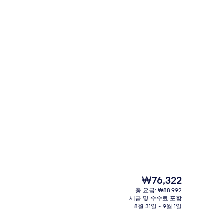
킹사이즈침대 1개 및 소파베드 | 고급 침구, 오리/거위털 이불, 필로우탑 침대, 객
매일 뷔페 무료 아침 식사 포함
현
₩76,322
재
총 요금: ₩88,992
가
세금 및 수수료 포함
 편의 시설/서비스
로비
격
8월 31일 ~ 9월 1일
은
₩76,322