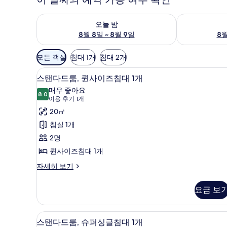
오늘 밤 예약 가능 여부 확인, 8월 8일 ~ 8월 9일
내일 예약 가능 
오늘 밤
8월 8일 ~ 8월 9일
8월
객
모든 객실
침대 1개
침대 2개
실
스탠다드룸, 퀸사이즈침대 1개 | 
스
에
7
스탠다드룸, 퀸사이즈침대 1개
탠
사
매우 좋아요
8.0
용
8.0점 만점 중 10점
다
(이
이용 후기 1개
가
용
드
20㎡
능
후
룸,
침실 1개
한
기
퀸
2명
필
1
사
퀸사이즈침대 1개
터
개)
이
스
자세히 보기
탠
즈
다
요금 보
침
드
룸,
대
퀸
스탠다드룸, 슈퍼싱글침대 1개 | 
스
1
5
사
스탠다드룸, 슈퍼싱글침대 1개