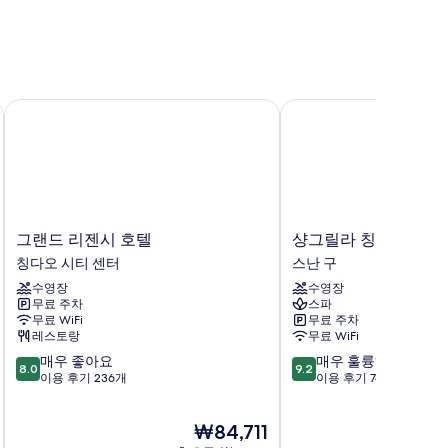
그랜드 리젠시 호텔
샹그릴라 칭다오
그
샹
그랜드 리젠시 호텔
샹그릴라 칭다오
랜
그
칭다오 시티 센터
스난 구
드
릴
수영장
수영장
리
라
무료 주차
스파
젠
칭
무료 WiFi
무료 주차
시
다
레스토랑
무료 WiFi
호
오
10
10
매우 좋아요
매우 훌륭해요
텔
스
8.0
9.2
점
점
이용 후기 236개
이용 후기 741개
칭
난
만
만
다
구
점
점
오
현
₩84,711
중
중
시
재