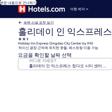
본문 내용으로 건너뛰기
여행 예약
숙박 시설 모두 보기
홀리데이 인 익스프레스 
2.5
Holiday Inn Express Qingdao City Center by IHG
성
하이신 광장 근처에 위치한 호텔, 레스토랑 이용 가능
급
요금을 확인할 날짜 선택
숙
어디로 가세요?
박
시
설
홀
리
데
이
인