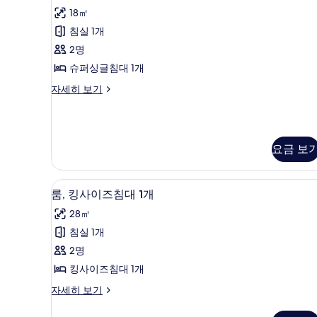
개
탠
이
18㎡
즈
사
다
침
침실 1개
진
드
대
2명
1
모
룸,
개
슈퍼싱글침대 1개
두
슈
자
스
자세히 보기
세
보
퍼
탠
히
기
싱
다
보
드
기
글
룸,
요금 보
침
슈
퍼
대
싱
고급 침구, 오리/거위털 이불, 
룸,
1
글
5
룸, 킹사이즈침대 1개
개
침
킹
28㎡
대
사
사
1
침실 1개
진
이
개
2명
자
모
즈
세
킹사이즈침대 1개
두
침
히
룸,
자세히 보기
보
보
대
킹
기
기
1
사