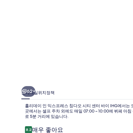
익
스
프
레
스
칭
다
오
시
티
62+
소개
객실
위치
정책
센
홀리데이 인 익스프레스 칭다오 시티 센터 바이 IHG에서는 도
터
곳에서는 셀프 주차 외에도 매일 07:00 ~ 10:00에 뷔페
로 5분 거리에 있습니다.
바
이
이
매우 좋아요
8.2
10점 만점 중 8.2점.