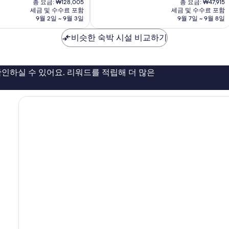
중
총 요금: ₩128,005
당
총 요금: ₩47,915
요
요
9.0
세금 및 수수료 포함
세금 및 수수료 포함
스
금
금
점,
9월 2일 ~ 9월 3일
9월 7일 ~ 9월 8일
난
₩109,780
₩41,094
매
구
우
비슷한 숙박 시설 비교하기
훌
륭
해
인하실 수 있어요. 리워드를 적립해 더 많은
요,
이
용
후
기
136
개