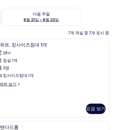
~ 8월 16일
다음 주말 예약 가능 여부 확인, 8월 21일 ~ 8월 23일
다음 주말
8월 21일 ~ 8월 23일
7개 객실 중 7개 표시 중
 | 고급 침구, 오리/거위털 이불, 필로우탑 침대, 객실 내 금고
스위트, 킹사이즈침대 1개 | 고급 침구, 오리/거
스
5
위트, 킹사이즈침대 1개
위
28㎡
,
침실 1개
킹
3명
사
킹사이즈침대 1개
이
세히 보기
즈
침
대
요금 보기
개
 오리/거위털 이불, 필로우탑 침대, 객실 내 금고
사
고급 침구, 오리/거위털 이불, 필로우탑 침대, 객
스
5
탠다드룸