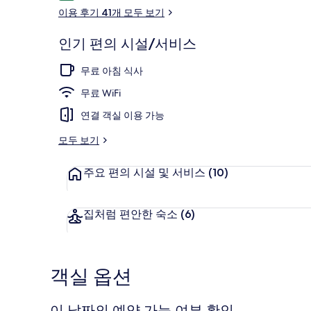
용
IHG
이용 후기 41개 모두 보기
후
의
기
인기 편의 시설/서비스
사
외관
무료 아침 식사
진
무료 WiFi
갤
연결 객실 이용 가능
러
리
모두 보기
주요 편의 시설 및 서비스
(10)
집처럼 편안한 숙소
(6)
객실 옵션
이 날짜의 예약 가능 여부 확인