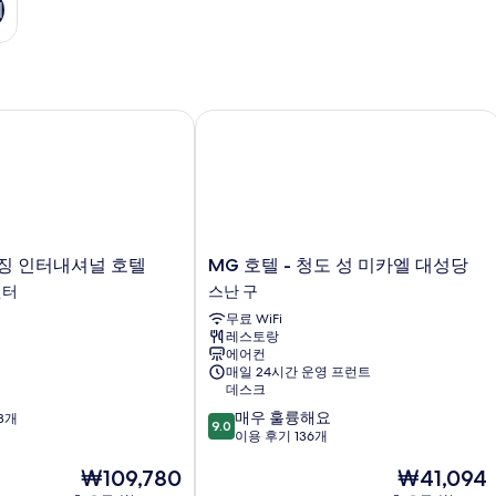
기
 인터내셔널 호텔
MG 호텔 - 청도 성 미카엘 대성당
MG
징 인터내셔널 호텔
MG 호텔 - 청도 성 미카엘 대성당
호
센터
스난 구
텔
무료 WiFi
-
레스토랑
청
에어컨
도
매일 24시간 운영 프런트
성
데스크
미
10
매우 훌륭해요
8개
카
9.0
점
이용 후기 136개
엘
만
대
현
현
₩109,780
₩41,094
점
성
재
재