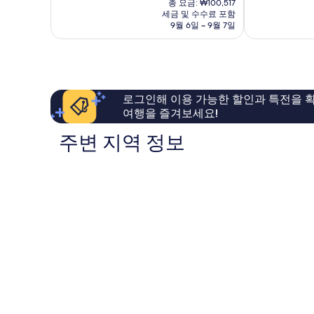
8.8
중
바
총 요금: ₩100,517
텔
요
점,
세금 및 수수료 포함
9.0
이
칭
금
9월 6일 ~ 9월 7일
훌
점,
IHG
다
₩86,207
륭
매
칭
오
해
우
다
시
요,
훌
오
티
이
륭
시
센
용
해
티
터
로그인해 이용 가능한 할인과 특전을 확
후
요,
센
여행을 즐겨보세요!
기
이
터
58
용
주변 지역 정보
개
후
기
667
개