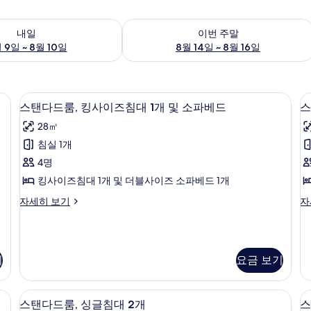
여부 확인, 8월 9일 ~ 8월 10일
이번 주말 예약 가능 여부 확인, 8월 14일 
내일
이번 주말
 9일 ~ 8월 10일
8월 14일 ~ 8월 16일
고급 침구, 오리/거위털 이불, 필로우탑 침대, 객실 내 금고
스탠다드룸, 킹사이즈침대 1개 및 소파베드
스
12
스탠다드룸, 킹사이즈침대 1개 및 소파베드
스
탠
28㎡
다
트
침실 1개
드
4명
룸,
킹사이즈침대 1개 및 더블사이즈 소파베드 1개
킹
스
스
자세히 보기
자
사
탠
위
이
다
트,
드
킹
즈
룸,
사
기
요금 보기
1
침
킹
이
사
즈
대
이
침
고급 침구, 오리/거위털 이불, 필로우탑 침대, 객실 내 금고
스탠다드룸, 싱글침대 2개 | 고급 침구,
스
1
즈
대
5
스탠다드룸, 싱글침대 2개
스