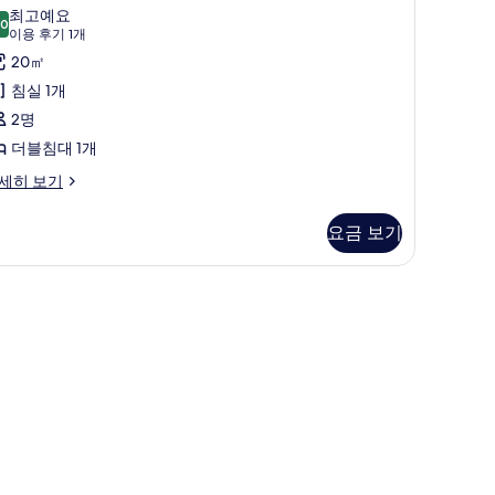
진
탠
최고예요
.0
모
10.0점 만점 중 10점
다
(이
이용 후기 1개
용
두
드
20㎡
후
보
룸
침실 1개
기
기
사
2명
1
진
더블침대 1개
개)
모
세히 보기
두
요금 보기
보
기