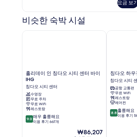
요금 보
이
개
즈
사
침
비슷한 숙박 시설
대
진
1
모
개
홀리데이 인 칭다오 시티 센터 바이 IHG
칭다오 하우징
두
자
세
보
히
기
보
기
홀
칭
홀리데이 인 칭다오 시티 센터 바이
칭다오 하우
리
다
IHG
칭다오 시티 
데
오
칭다오 시티 센터
공항 교통편
이
하
무료 WiFi
인
수영장
우
레스토랑
무료 주차
칭
징
에어컨
무료 WiFi
다
인
레스토랑
10
훌륭해요
오
터
8.8
점
이용 후기 5
10
시
매우 훌륭해요
내
9.0
만
점
티
이용 후기 667개
셔
점
만
센
널
현
₩86,207
중
점
터
호
재