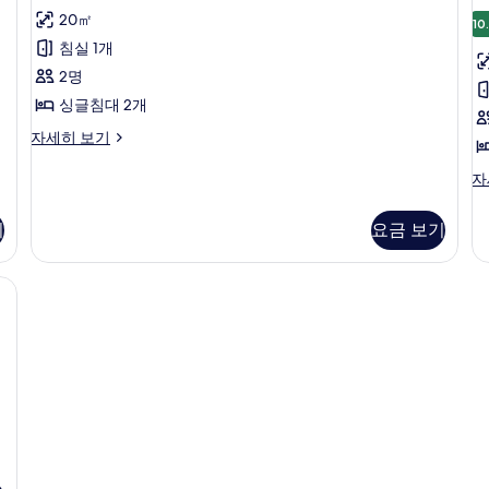
개
침
1
탠
20㎡
대
개
10
및
다
1
자
침실 1개
소
드
개
세
2명
및
히
파
룸,
소
보
싱글침대 2개
베
싱
파
기
스
자세히 보기
베
드
글
탠
드
사
침
다
스
자
자
드
탠
세
진
대
룸,
다
히
기
요금 보기
모
2
싱
드
보
글
개
룸
두
기
침
자
필로우탑 침대, 객실 내 금고
사
보
대
세
진
2
기
히
개
보
모
자
기
두
세
히
보
보
기
기