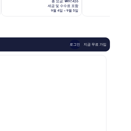
8.0
9.2
티
총 요금: ₩97,426
요
점,
점,
세금 및 수수료 포함
센
금
9월 4일 ~ 9월 5일
매
매
터
₩84,711
우
우
좋
훌
아
륭
요,
해
이
요,
용
이
로그인
지금 무료 가입
후
용
기
후
236
기
개
741
개