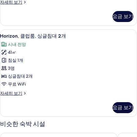
프
자세히 보기
트
레
(Grand
지
요금 보기
덴
Tower)
셜
사
스
Horizon,
1 개의 침실, 이집트산 면 시트, 고급 침
진
14
위
Horizon, 클럽룸, 싱글침대 2개
클
트
모
시내 전망
(Grand
럽
두
Tower)
41㎡
룸,
자
보
침실 1개
세
싱
기
히
3명
글
보
싱글침대 2개
기
침
무료 WiFi
대
Horizon,
자세히 보기
2
클
개
럽
요금 보기
룸,
사
싱
진
글
비슷한 숙박 시설
모
침
대
두
그랜드 하얏트 상하이
콘래드 
2