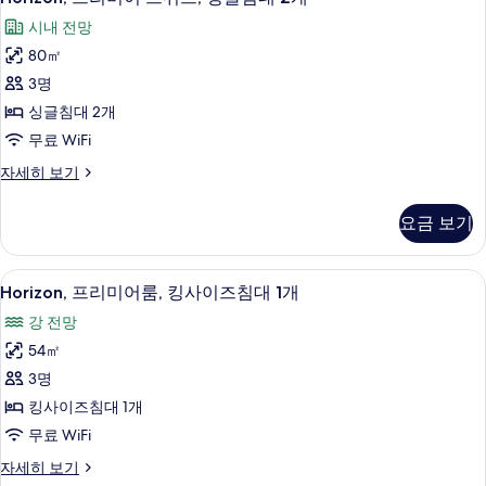
프
트,
침
시내 전망
킹
리
대
사
80㎡
미
이
1
3명
즈
어
개
침
싱글침대 2개
스
대
사
무료 WiFi
1
위
진
개
Horizon,
자세히 보기
트,
자
모
프
싱
세
리
두
요금 보기
히
미
글
보
보
어
침
기
스
기
Horizon,
1 개의 침실, 이집트산 면 시트, 고급 침
14
위
대
Horizon, 프리미어룸, 킹사이즈침대 1개
프
트,
2
강 전망
싱
리
개
글
54㎡
미
침
사
3명
대
어
진
2
킹사이즈침대 1개
룸,
개
모
무료 WiFi
자
킹
두
세
Horizon,
자세히 보기
사
히
프