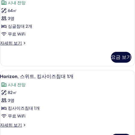
개
시내 전망
즈
미
(Grand
침
64㎡
어
대
Tower)
3명
1
룸,
사
개
싱글침대 2개
싱
진
(Grand
무료 WiFi
Tower)
글
모
자
프
자세히 보기
침
두
세
리
히
대
미
보
요금 보기
보
어
2
기
기
룸,
개
싱
Horizon,
1 개의 침실, 이집트산 면 시트, 고급 침
11
글
(Grand
Horizon, 스위트, 킹사이즈침대 1개
스
침
Tower)
시내 전망
대
위
사
2
82㎡
트,
개
진
3명
(Grand
킹
모
Tower)
킹사이즈침대 1개
사
두
자
무료 WiFi
세
이
보
히
Horizon,
자세히 보기
즈
기
보
스
기