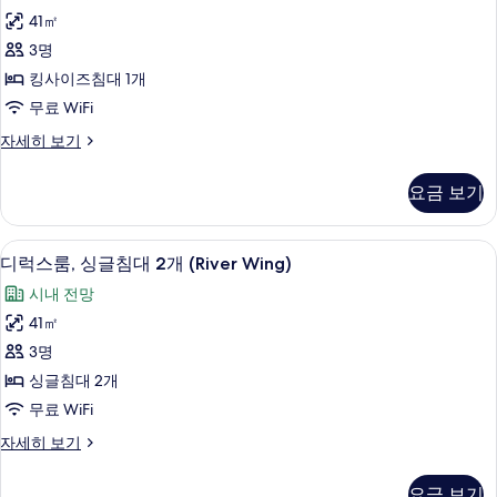
스
View)
개
41㎡
사
룸,
(River
3명
Wing,
진
킹
Bund
킹사이즈침대 1개
모
사
View)
무료 WiFi
자
두
이
세
디
자세히 보기
보
즈
히
럭
기
보
침
스
요금 보기
기
룸,
대
킹
1
사
객실에서 보이는 전망
디
12
이
개
디럭스룸, 싱글침대 2개 (River Wing)
럭
즈
사
시내 전망
침
스
진
대
41㎡
룸,
1
모
3명
개
싱
두
자
싱글침대 2개
글
세
보
무료 WiFi
히
침
기
보
디
자세히 보기
대
기
럭
2
스
요금 보기