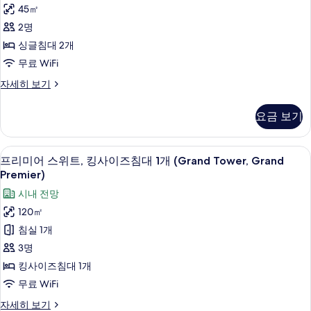
제
모
2
45㎡
큐
개
두
2명
자
티
보
세
싱글침대 2개
브
히
기
무료 WiFi
보
룸,
기
이
자세히 보기
싱
그
글
제
요금 보기
큐
침
티
대
브
프리미어 스위트, 킹사이즈침대 1개 (Grand 
프
9
룸,
프리미어 스위트, 킹사이즈침대 1개 (Grand Tower, Grand
2
리
싱
Premier)
개
글
미
시내 전망
(Grand
침
어
대
Tower
120㎡
2
스
Horizon)
침실 1개
개
위
사
(Grand
3명
Tower
트,
진
킹사이즈침대 1개
Horizon)
킹
모
자
무료 WiFi
세
사
두
프
자세히 보기
히