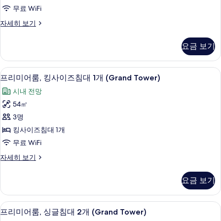
브
1
Tower)
무료 WiFi
개
룸,
사
(Grand
이
자세히 보기
싱
진
Tower)
그
자
글
제
모
요금 보기
세
큐
침
두
히
티
대
보
브
보
1 개의 침실, 이집트산 면 시트, 고급 침
프
기
8
룸,
프리미어룸, 킹사이즈침대 1개 (Grand Tower)
2
기
리
싱
개
시내 전망
글
미
(Grand
침
54㎡
어
대
Tower)
3명
2
룸,
사
개
킹사이즈침대 1개
킹
진
(Grand
무료 WiFi
Tower)
사
모
자
프
자세히 보기
이
두
세
리
히
즈
미
보
요금 보기
보
어
침
기
기
룸,
대
킹
1 개의 침실, 이집트산 면 시트, 고급 침
프
8
사
프리미어룸, 싱글침대 2개 (Grand Tower)
1
리
이