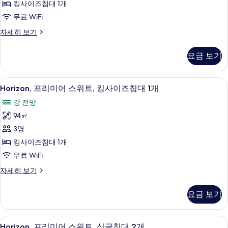
기
히
킹사이즈침대 1개
이
보
무료 WiFi
즈
기
Horizon
자세히 보기
침
Club,
대
룸,
요금 보기
1
킹
사
개
이
Horizon,
1 개의 침실, 이집트산 면 시트, 고급 침
사
14
즈
Horizon, 프리미어 스위트, 킹사이즈침대 1개
프
침
진
강 전망
대
리
모
1
94㎡
미
개
두
3명
자
어
보
세
킹사이즈침대 1개
스
기
히
무료 WiFi
보
위
기
Horizon,
자세히 보기
트,
프
킹
리
요금 보기
미
사
어
이
스
Horizon,
1 개의 침실, 이집트산 면 시트, 고급 침
12
위
즈
Horizon, 프리미어 스위트, 싱글침대 2개