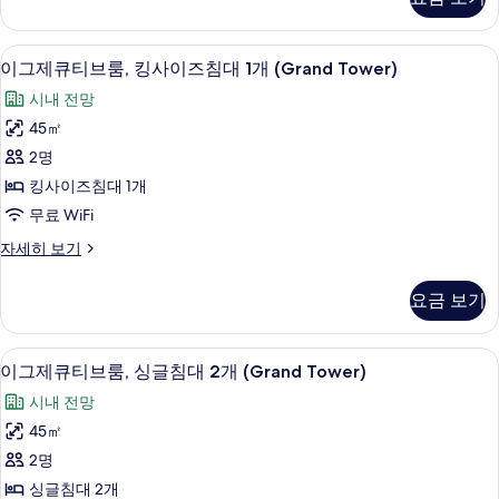
룸,
개
싱
(River
글
1 개의 침실, 이집트산 면 시트, 고급 침
이
Wing)
14
침
이그제큐티브룸, 킹사이즈침대 1개 (Grand Tower)
그
대
사
시내 전망
2
제
진
개
45㎡
큐
(River
모
2명
Wing)
티
두
자
킹사이즈침대 1개
브
보
세
무료 WiFi
히
룸,
기
보
이
자세히 보기
킹
기
그
사
제
요금 보기
큐
이
티
즈
브
1 개의 침실, 이집트산 면 시트, 고급 침
이
15
룸,
이그제큐티브룸, 싱글침대 2개 (Grand Tower)
침
그
킹
대
시내 전망
사
제
이
1
45㎡
큐
즈
개
2명
침
티
(Grand
대
싱글침대 2개