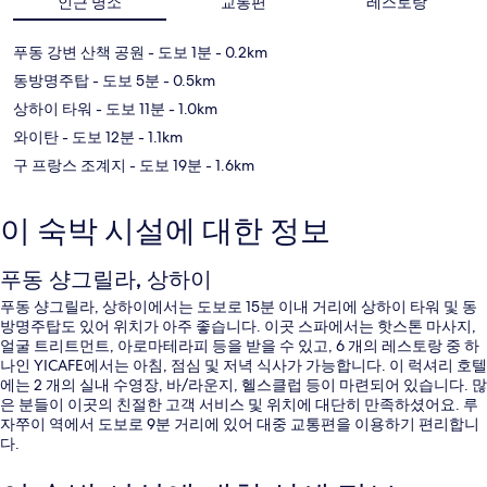
인근 명소
교통편
레스토랑
푸동 강변 산책 공원
- 도보 1분
- 0.2km
동방명주탑
- 도보 5분
- 0.5km
상하이 타워
- 도보 11분
- 1.0km
와이탄
- 도보 12분
- 1.1km
구 프랑스 조계지
- 도보 19분
- 1.6km
이 숙박 시설에 대한 정보
푸동 샹그릴라, 상하이
푸동 샹그릴라, 상하이에서는 도보로 15분 이내 거리에 상하이 타워 및 동
방명주탑도 있어 위치가 아주 좋습니다. 이곳 스파에서는 핫스톤 마사지,
얼굴 트리트먼트, 아로마테라피 등을 받을 수 있고, 6 개의 레스토랑 중 하
나인 YICAFE에서는 아침, 점심 및 저녁 식사가 가능합니다. 이 럭셔리 호텔
에는 2 개의 실내 수영장, 바/라운지, 헬스클럽 등이 마련되어 있습니다. 많
은 분들이 이곳의 친절한 고객 서비스 및 위치에 대단히 만족하셨어요. 루
자쭈이 역에서 도보로 9분 거리에 있어 대중 교통편을 이용하기 편리합니
다.