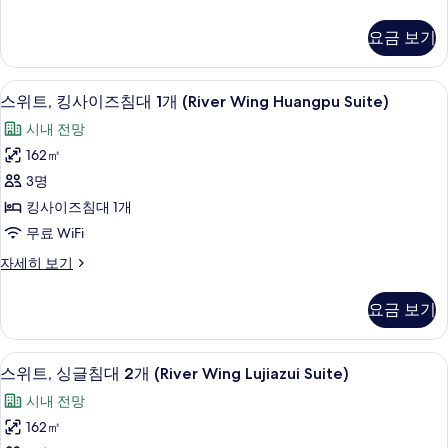
이
보
리
보
미
즈
기
기
요금 보기
어
침
스
위
대
스위트, 킹사이즈침대 1개 (River Wing 
스
7
트,
스위트, 킹사이즈침대 1개 (River Wing Huangpu Suite)
1
위
킹
시내 전망
개
사
트,
이
162㎡
(Grand
킹
즈
Tower,
3명
침
사
Grand
대
킹사이즈침대 1개
이
1
Premier)
무료 WiFi
개
즈
사
(Grand
스
자세히 보기
침
진
Tower,
위
Grand
대
트,
모
요금 보기
Premier)
킹
1
두
자
사
개
세
이
보
스위트, 싱글침대 2개 (River Wing Luj
스
히
7
즈
(River
스위트, 싱글침대 2개 (River Wing Lujiazui Suite)
기
보
위
침
Wing
시내 전망
기
대
트,
Huangpu
1
162㎡
싱
Suite)
개