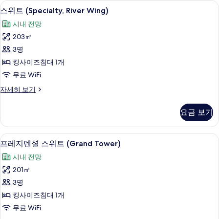
스위트 (Specialty, River Wing) | 
스
모
7
(Grand
스위트 (Specialty, River Wing)
위
Tower,
두
시내 전망
Diplomat)
트
보
자
203㎡
(Specialty,
세
기
3명
히
River
보
킹사이즈침대 1개
Wing)
기
무료 WiFi
사
진
스
자세히 보기
위
모
트
요금 보기
두
(Specialty,
River
보
Wing)
프레지덴셜 스위트 (Grand Tower) | 
프
기
8
자
프레지덴셜 스위트 (Grand Tower)
레
세
시내 전망
히
지
보
201㎡
덴
기
3명
셜
킹사이즈침대 1개
스
무료 WiFi
위