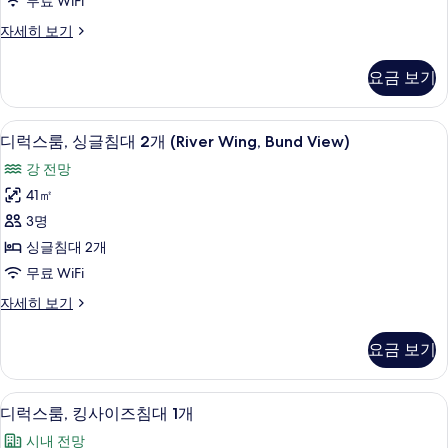
무료 WiFi
이
디
자세히 보기
즈
럭
침
스
요금 보기
룸,
대
킹
1
사
객실에서 보이는 전망
디
15
이
개
디럭스룸, 싱글침대 2개 (River Wing, Bund View)
럭
즈
(River
강 전망
침
스
Wing,
대
41㎡
룸,
1
Bund
3명
개
싱
View)
(River
싱글침대 2개
사
글
Wing,
무료 WiFi
Bund
진
침
View)
디
자세히 보기
모
대
자
럭
두
세
2
스
요금 보기
히
룸,
개
보
보
싱
(River
기
기
글
1 개의 침실, 이집트산 면 시트, 고급 침
디
Wing,
13
침
디럭스룸, 킹사이즈침대 1개
럭
대
Bund
시내 전망
2