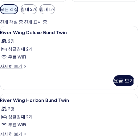
객
모든 객실
침대 2개
침대 1개
실
에
31개 객실 중 31개 표시 중
사
River
1 개의 침실, 이집트산 면 시트, 고급 침
6
River Wing Deluxe Bund Twin
용
Wing
가
2명
Deluxe
능
싱글침대 2개
Bund
한
Twin
무료 WiFi
필
사
River
자세히 보기
터
Wing
진
Deluxe
모
요금 보기
Bund
두
Twin
자
보
River
1 개의 침실, 이집트산 면 시트, 고급 침
8
세
River Wing Horizon Bund Twin
Wing
기
히
2명
보
Horizon
기
싱글침대 2개
Bund
Twin
무료 WiFi
사
River
자세히 보기