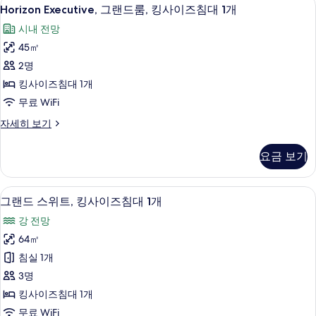
Horizon
16
사
1
Horizon Executive, 그랜드룸, 킹사이즈침대 1개
Executive,
이
개
시내 전망
즈
그
사
침
45㎡
랜
대
진
2명
드
1
모
개
킹사이즈침대 1개
룸,
자
두
무료 WiFi
킹
세
보
히
Horizon
자세히 보기
사
보
기
Executive,
이
기
그
요금 보기
랜
즈
드
침
룸,
1 개의 침실, 이집트산 면 시트, 고급 침
그
대
16
킹
그랜드 스위트, 킹사이즈침대 1개
랜
사
1
강 전망
이
드
개
즈
64㎡
스
침
사
침실 1개
대
위
진
1
3명
트,
모
개
킹사이즈침대 1개
자
킹
두
무료 WiFi
세