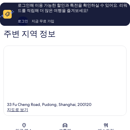
해
이
로그인해 이용 가능한 할인과 특전을 확인하실 수 있어요. 리워
요,
용
드를 적립해 더 많은 여행을 즐겨보세요!
이
후
용
기
로그인
지금 무료 가입
후
1,004
기
개
주변 지역 정보
1,013
개
33 Fu Cheng Road, Pudong, Shanghai, 200120
지도로 보기
지도