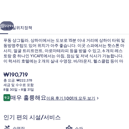
라,
상
이전
다음
하
229+
소개
객실
위치
정책
이
푸동 샹그릴라, 상하이에서는 도보로 15분 이내 거리에 상하이 타워 및
의
동방명주탑도 있어 위치가 아주 좋습니다. 이곳 스파에서는 핫스톤 마
사지, 얼굴 트리트먼트, 아로마테라피 등을 받을 수 있고, 6 개의 레스
사
토랑 중 하나인 YICAFE에서는 아침, 점심 및 저녁 식사가 가능합니다.
진
이 럭셔리 호텔에는 2 개의 실내 수영장, 바/라운지, 헬스클럽 등이 마
련되어 있습니다. 많은 분들이 이곳의 친절한 고객 서비스 및 위치에
갤
대단히 만족하셨어요. 루자쭈이 역에서 도보로 9분 거리에 있어 대중
현
₩190,719
교통편을 이용하기 편리합니다.
재
러
총 요금: ₩222,378
가
세금 및 수수료 포함
로비
리
격
8월 30일 ~ 8월 31일
은
이
매우 훌륭해요
9.2
이용 후기 1,001개 모두 보기
₩190,719
10점 만점 중 9.2점.
용
후
기
인기 편의 시설/서비스
수영장
스파