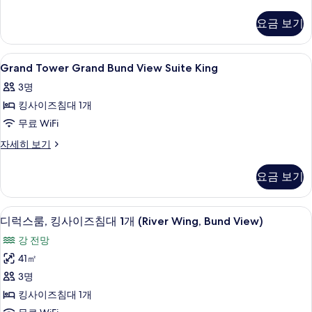
Wing
진
Horizon
모
요금 보기
Bund
두
Twin
자
보
Grand
1 개의 침실, 이집트산 면 시트, 고급 침
10
세
Grand Tower Grand Bund View Suite King
Tower
기
히
3명
보
Grand
기
킹사이즈침대 1개
Bund
View
무료 WiFi
Suite
Grand
자세히 보기
King
Tower
Grand
사
요금 보기
Bund
진
View
Suite
모
객실에서 보이는 전망
디
17
King
디럭스룸, 킹사이즈침대 1개 (River Wing, Bund View)
두
럭
자
강 전망
보
세
스
히
41㎡
기
룸,
보
3명
기
킹
킹사이즈침대 1개
사