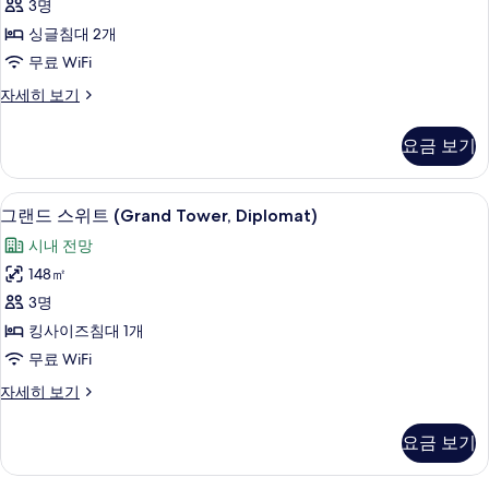
3명
(River
사
글
Wing
싱글침대 2개
진
침
Huangpu
무료 WiFi
Suite)
모
대
자
스
자세히 보기
두
2
세
위
개
보
히
트,
요금 보기
보
싱
(River
기
기
글
Wing
침
그랜드 스위트 (Grand Tower, Diplom
그
Lujiazui
9
대
그랜드 스위트 (Grand Tower, Diplomat)
랜
Suite)
2
시내 전망
개
사
드
(River
148㎡
진
스
Wing
3명
Lujiazui
모
위
Suite)
킹사이즈침대 1개
두
트
자
무료 WiFi
세
보
(Grand
히
그
자세히 보기
Tower,
기
보
랜
Diplomat)
기
드
요금 보기
사
스
위
진
트