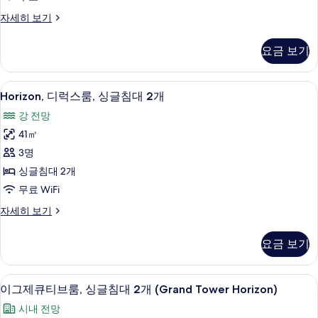
사
보
히
그
자세히 보기
보
이
기
랜
기
즈
드
요금 보기
스
침
위
대
트,
Horizon,
1 개의 침실, 이집트산 면 시트, 고급 침
17
킹
Horizon, 디럭스룸, 싱글침대 2개
1
디
사
개
강 전망
이
럭
사
즈
41㎡
스
침
진
3명
대
룸,
모
1
싱글침대 2개
싱
개
두
무료 WiFi
자
글
보
세
Horizon,
자세히 보기
침
히
디
기
대
보
럭
요금 보기
기
스
2
룸,
개
싱
1 개의 침실, 이집트산 면 시트, 고급 침
이
사
12
글
이그제큐티브룸, 싱글침대 2개 (Grand Tower Horizon)
그
침
진
시내 전망
대