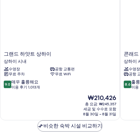
보
개
자
기
세
히
보
기
그
콘
그랜드 하얏트 상하이
콘래드
랜
래
상하이 시내
상하이 
드
드
수영장
공항 교통편
수영장
하
상
무료 주차
무료 WiFi
공항 
얏
하
트
이
10
10
매우 훌륭해요
훌륭
9.0
8.6
상
상
점
점
이용 후기 1,013개
이용 
하
하
만
만
현
₩210,426
이
이
점
점
재
상
시
중
중
총 요금: ₩245,357
요
하
세금 및 수수료 포함
내
9.0
8.6
금
8월 30일 ~ 8월 31일
이
점,
점,
₩210,426
시
매
훌
비슷한 숙박 시설 비교하기
내
우
륭
훌
해
륭
요,