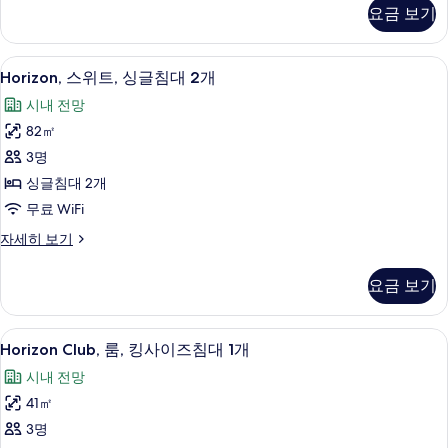
침
위
요금 보기
트,
대
킹
1
사
Horizon,
1 개의 침실, 이집트산 면 시트, 고급 침
개
10
이
Horizon, 스위트, 싱글침대 2개
스
즈
사
시내 전망
침
위
진
대
82㎡
트,
1
모
3명
개
싱
두
자
싱글침대 2개
글
세
보
무료 WiFi
히
침
기
보
Horizon,
자세히 보기
대
기
스
2
위
요금 보기
트,
개
싱
사
글
Horizon
1 개의 침실, 이집트산 면 시트, 고급 침
진
13
침
Horizon Club, 룸, 킹사이즈침대 1개
Club,
대
모
시내 전망
2
룸,
두
개
41㎡
킹
자
보
3명
사
세