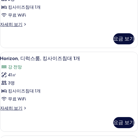
세
킹
기
히
킹사이즈침대 1개
사
보
무료 WiFi
기
이
그
자세히 보기
즈
랜
침
드
요금 보기
룸,
대
킹
1
사
Horizon,
Horizon, 디럭스룸, 킹사이즈침대 1개 
15
이
개
Horizon, 디럭스룸, 킹사이즈침대 1개
디
즈
사
강 전망
침
럭
진
대
41㎡
스
1
모
3명
개
룸,
두
자
킹사이즈침대 1개
킹
세
보
무료 WiFi
히
사
기
보
Horizon,
자세히 보기
이
기
디
즈
럭
요금 보기
스
침
룸,
대
킹
1 개의 침실, 이집트산 면 시트, 고급 침