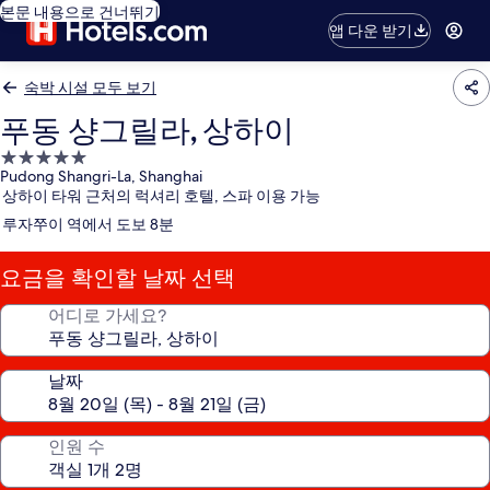
본문 내용으로 건너뛰기
앱 다운 받기
숙박 시설 모두 보기
푸동 샹그릴라, 상하이
5.0
Pudong Shangri-La, Shanghai
성
상하이 타워 근처의 럭셔리 호텔, 스파 이용 가능
급
루자쭈이 역에서 도보 8분
숙
박
요금을 확인할 날짜 선택
시
설
어디로 가세요?
날짜
인원 수