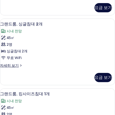
보
이
보
리
기
요금 보기
기
미
즈
어
침
룸,
1 개의 침실, 이집트산 면 시트, 고급 침
그
14
킹
대
그랜드룸, 싱글침대 2개
랜
사
1
시내 전망
이
드
개
즈
45㎡
룸,
침
사
2명
대
싱
진
1
싱글침대 2개
글
개
모
무료 WiFi
자
침
두
세
그
자세히 보기
대
히
보
랜
보
2
드
기
요금 보기
기
룸,
개
싱
사
글
1 개의 침실, 이집트산 면 시트, 고급 침
그
14
침
진
그랜드룸, 킹사이즈침대 1개
랜
대
모
시내 전망
2
드
두
개
45㎡
룸,
자
보
2명